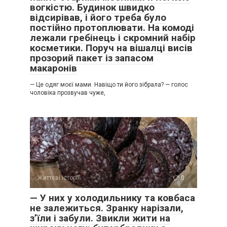
вогкістю. Будинок швидко
відсирівав, і його треба було
постійно протоплювати. На комоді
лежали гребінець і скромний набір
косметики. Поруч на вішалці висів
прозорий пакет із запасом
макаронів
— Це одяг моєї мами. Навіщо ти його зібрала? — голос
чоловіка прозвучав чуже,
Життєві історії
0
— У них у холодильнику та ковбаса
не залежиться. Зранку нарізали,
з’їли і забули. Звикли жити на