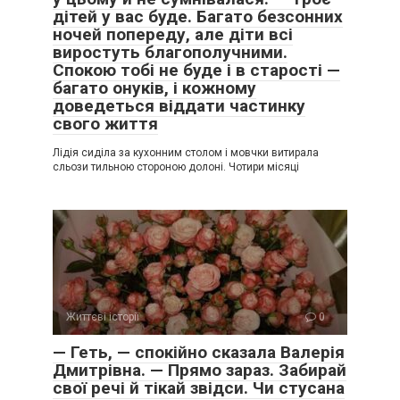
дітей у вас буде. Багато безсонних
ночей попереду, але діти всі
виростуть благополучними.
Спокою тобі не буде і в старості —
багато онуків, і кожному
доведеться віддати частинку
свого життя
Лідія сиділа за кухонним столом і мовчки витирала
сльози тильною стороною долоні. Чотири місяці
Життєві історії
0
— Геть, — спокійно сказала Валерія
Дмитрівна. — Прямо зараз. Забирай
свої речі й тікай звідси. Чи стусана