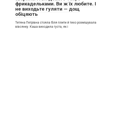
фрикадельками. Ви ж їх любите. І
не виходьте гуляти — дощ
обіцяють
Тетяна Петрівна стояла біля плити й тихо розмішувала
вівсянку. Каша виходила густа, як і