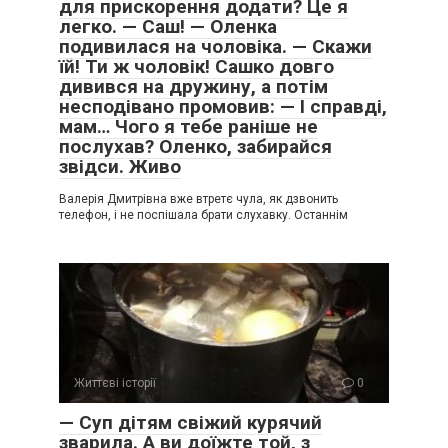
для прискорення додати? Це я
легко. — Саш! — Оленка
подивилася на чоловіка. — Скажи
їй! Ти ж чоловік! Сашко довго
дивився на дружину, а потім
несподівано промовив: — І справді,
мам… Чого я тебе раніше не
послухав? Оленко, забирайся
звідси. Живо
Валерія Дмитрівна вже втретє чула, як дзвонить
телефон, і не поспішала брати слухавку. Останнім
Життєві історії
0
— Суп дітям свіжий курячий
зварила. А ви доїжте той, з