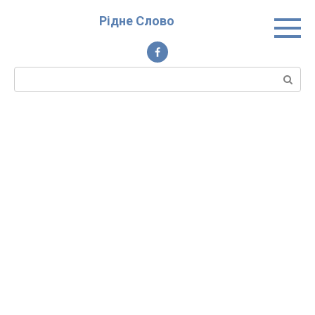
Перейти
Рідне Слово
до
вмісту
Пошук: