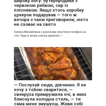
широку ногу: бутербродики з
червоною рибкою, сир із
пліснявою. Якщо хтось коробку
цукерок подарував — того ж
вечора з чаєм приговорили, ніхто
не сховає на свято
Галина Михайлівна з розпачем опустила телефон на
стіл. Руки в жінки злегка тремтіли —
Життєві історії
0
— Послухай сюди, дівчинко. Я не
хочу з тобою сваритися, —
свекруха примружила очі, в яких
блиснула холодна сталь, — ти
сама мене змушуєш. Живи собі