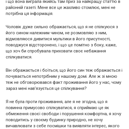
і що вона виграла якийсь там приз за найкращу статтю в
районній газеті. Мене все це жахливо стомлює, мені не
потрібна ця інформація.
Чоловік дуже сильно ображається, що я не спілкуюся з
його сином належним чином, не розмовляю з ним,
відмовляюся дивитися мультики в його присутності,
поводжуся відсторонено, і що це помітно з боку, каже,
що хоч би спробувала приховати своє небажання
спілкуватися.
Він ображається і боїться, що його син теж ображається і
почувається непотрібним у нашому домі. Але ж зі мною
теж не обговорювався факт проживання його у нас, чому
зараз мені нав’язується це спілкування?
Я не була проти проживання, але я не згодна, що я
повинна примусово спілкуватися, я сприймаю це як
обмеження своєї свободи і порушення комфортна, я хочу
поводитись у своєму будинку природно, не хочу
вичавлювати з себе посмішки та виявляти інтерес, якого