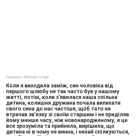
Головна
»
Життєві історії
Коли я виходила заміж, син чоловіка від
першого шлюбу не так часто був у нашому
житті, потім, коли з’явилася наша спільна
дитина, колишня дружина почала випихати
свого сина до нас частіше, щоб тато не
втрачав зв’язку зі своїм старшим і не приділяв
йому менше часу, ніж новонародженому, я це
все зрозуміла та прийняла, вирішила, що
дитина ні в чому не винна, і нехай спілкуються,