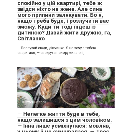
спокійно у цій квартирі, тебе ж
звідси ніхто не жене. Але сина
мого припини залякувати. Бо я,
якщо треба буде, і розлучити вас
зможу. Куди ти тоді підеш із
дитиною? Давай жити дружно, га,
Світланко
— Послухай сюди, дівчинко. Я не хочу з тобою
сваритися, — свекруха примружила очі,
Життєві історії
0
— Нелегке життя буде в тебе,
якщо залишишся з цим чоловіком.
— Інна лише усміхнулася: мовляв,
у цьому й не сумнівалася. — Троє