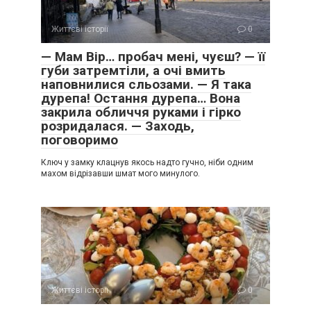
Життєві історії
0
— Мам Вір… пробач мені, чуєш? — її
губи затремтіли, а очі вмить
наповнилися сльозами. — Я така
дурепа! Остання дурепа… Вона
закрила обличчя руками і гірко
розридалася. — Заходь,
поговоримо
Ключ у замку клацнув якось надто гучно, ніби одним
махом відрізавши шмат мого минулого.
Життєві історії
0