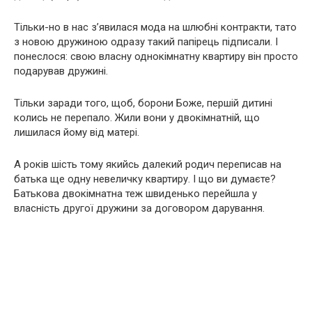
Тільки-но в нас з’явилася мода на шлюбні контракти, тато
з новою дружиною одразу такий папірець підписали. І
понеслося: свою власну однокімнатну квартиру він просто
подарував дружині.
Тільки заради того, щоб, борони Боже, першій дитині
колись не перепало. Жили вони у двокімнатній, що
лишилася йому від матері.
А років шість тому якийсь далекий родич переписав на
батька ще одну невеличку квартиру. І що ви думаєте?
Батькова двокімнатна теж швиденько перейшла у
власність другої дружини за договором дарування.