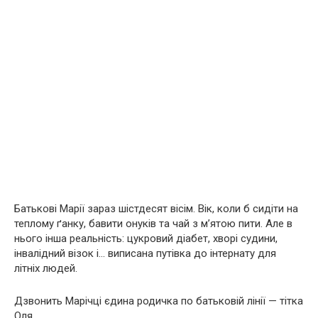
Батькові Марії зараз шістдесят вісім. Вік, коли б сидіти на
теплому ґанку, бавити онуків та чай з м’ятою пити. Але в
нього інша реальність: цукровий діабет, хворі судини,
інвалідний візок і… виписана путівка до інтернату для
літніх людей.
Дзвонить Марічці єдина родичка по батьковій лінії — тітка
Оля.