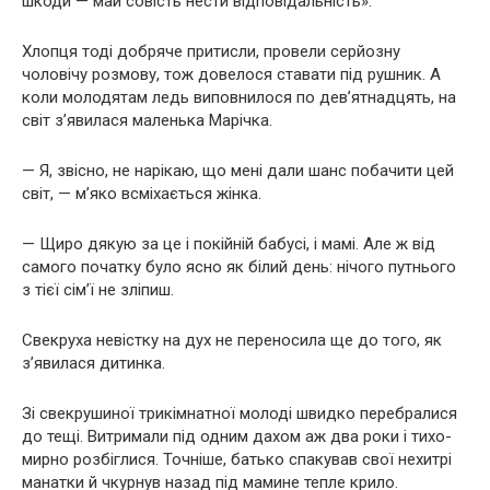
шкоди — май совість нести відповідальність».
Хлопця тоді добряче притисли, провели серйозну
чоловічу розмову, тож довелося ставати під рушник. А
коли молодятам ледь виповнилося по дев’ятнадцять, на
світ з’явилася маленька Марічка.
— Я, звісно, не нарікаю, що мені дали шанс побачити цей
світ, — м’яко всміхається жінка.
— Щиро дякую за це і покійній бабусі, і мамі. Але ж від
самого початку було ясно як білий день: нічого путнього
з тієї сім’ї не зліпиш.
Свекруха невістку на дух не переносила ще до того, як
з’явилася дитинка.
Зі свекрушиної трикімнатної молоді швидко перебралися
до тещі. Витримали під одним дахом аж два роки і тихо-
мирно розбіглися. Точніше, батько спакував свої нехитрі
манатки й чкурнув назад під мамине тепле крило.