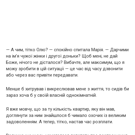
— А чим, тітко Олю? — спокійно спитала Марія. — Дарчими
на ім’я чужої жінки і другої доньки? Щоб мені, не дай
Боже, нічого не дісталося? Вибачте, але максимум, що я
можу зробити в цій ситуації — це час від часу дзвонити
або через вас привіти передавати.
Менше б хитрував і викреслював мене з життя, то сидів би
зараз хоча б у своїй власній однокімнатній.
Я вже мовчу, що за ту кількість квартир, яку він мав,
доглянути за ним знайшлося б чимало охочих із великим
задоволенням. А тепер, тітко, настав час розплати.