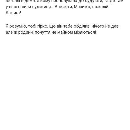
взагалі відьма, я йому пропонувала до суду йти, та де там
у нього сили судитися… Але ж ти, Марічко, пожалій
батька!
Я розумію, тобі гірко, що він тебе обділив, нічого не дав,
але ж родинні почуття не майном міряються!