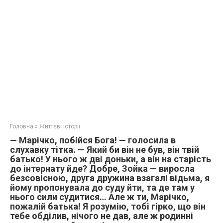
Головна
»
Життєві історії
— Марічко, побійся Бога! — голосила в
слухавку тітка. — Який би він не був, він твій
батько! У нього ж дві доньки, а він на старість
до інтернату йде? Добре, Зойка — виросла
безсовісною, друга дружина взагалі відьма, я
йому пропонувала до суду йти, та де там у
нього сили судитися… Але ж ти, Марічко,
пожалій батька! Я розумію, тобі гірко, що він
тебе обділив, нічого не дав, але ж родинні