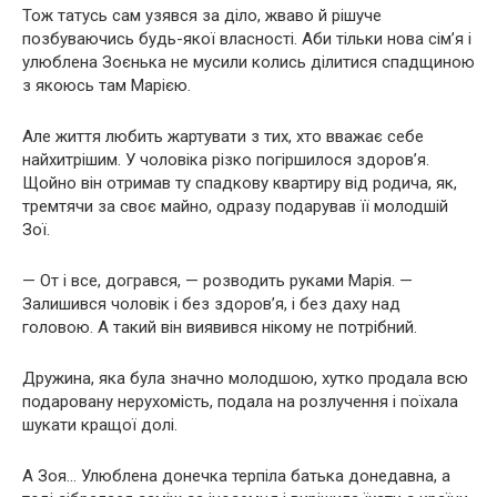
Тож татусь сам узявся за діло, жваво й рішуче
позбуваючись будь-якої власності. Аби тільки нова сім’я і
улюблена Зоєнька не мусили колись ділитися спадщиною
з якоюсь там Марією.
Але життя любить жартувати з тих, хто вважає себе
найхитрішим. У чоловіка різко погіршилося здоров’я.
Щойно він отримав ту спадкову квартиру від родича, як,
тремтячи за своє майно, одразу подарував її молодшій
Зої.
— От і все, догрався, — розводить руками Марія. —
Залишився чоловік і без здоров’я, і без даху над
головою. А такий він виявився нікому не потрібний.
Дружина, яка була значно молодшою, хутко продала всю
подаровану нерухомість, подала на розлучення і поїхала
шукати кращої долі.
А Зоя… Улюблена донечка терпіла батька донедавна, а