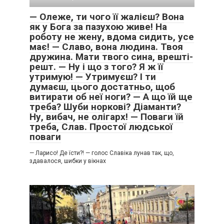
— Олеже, ти чого її жалієш? Вона
як у Бога за пазухою живе! На
роботу не жену, вдома сидить, усе
має! — Славо, вона людина. Твоя
дружина. Мати твого сина, врешті-
решт. — Ну і що з того? Я ж її
утримую! — Утримуєш? І ти
думаєш, цього достатньо, щоб
витирати об неї ноги? — А що їй ще
треба? Шуби норкові? Діаманти?
Ну, вибач, не олігарх! — Поваги їй
треба, Слав. Простої людської
поваги
— Ларисо! Де їсти?! — голос Славіка лунав так, що,
здавалося, шибки у вікнах