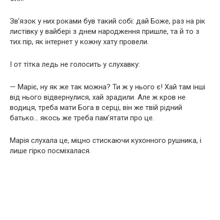
Зв’язок у них роками був такий собі: дай Боже, раз на рік
листівку у вайбері з днем народження пришле, та й то з
тих пір, як інтернет у кожну хату провели.
І от тітка ледь не голосить у слухавку:
— Маріє, ну як же так можна? Ти ж у нього є! Хай там інші
від нього відвернулися, хай зрадили. Але ж кров не
водиця, треба мати Бога в серці, він же твій рідний
батько… якось же треба пам’ятати про це.
Марія слухала це, міцно стискаючи кухонного рушника, і
лише гірко посміхалася.