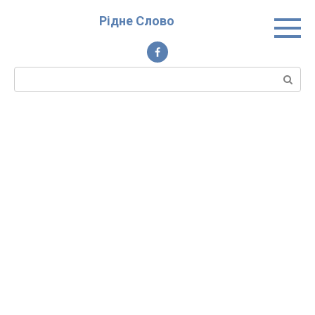
Перейти
Рідне Слово
до
вмісту
Пошук: