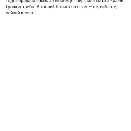
тоді зібралася заміж за іноземця і вирішила їхати з країни.
Гроші ж треба! А хворий батько на візку — це, вибачте,
зайвий клопіт.