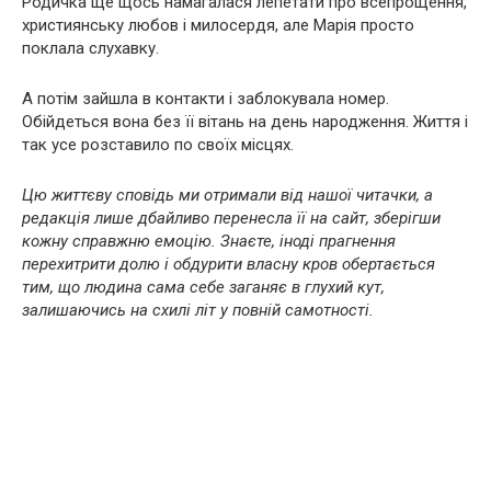
Родичка ще щось намагалася лепетати про всепрощення,
християнську любов і милосердя, але Марія просто
поклала слухавку.
А потім зайшла в контакти і заблокувала номер.
Обійдеться вона без її вітань на день народження. Життя і
так усе розставило по своїх місцях.
Цю життєву сповідь ми отримали від нашої читачки, а
редакція лише дбайливо перенесла її на сайт, зберігши
кожну справжню емоцію. Знаєте, іноді прагнення
перехитрити долю і обдурити власну кров обертається
тим, що людина сама себе заганяє в глухий кут,
залишаючись на схилі літ у повній самотності.