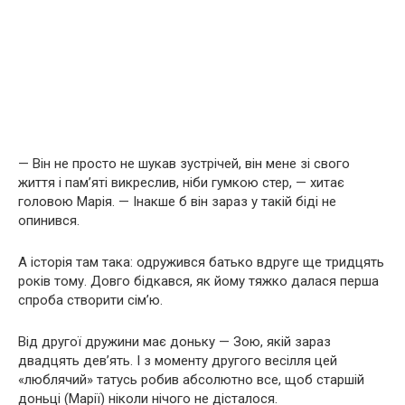
— Він не просто не шукав зустрічей, він мене зі свого
життя і пам’яті викреслив, ніби гумкою стер, — хитає
головою Марія. — Інакше б він зараз у такій біді не
опинився.
А історія там така: одружився батько вдруге ще тридцять
років тому. Довго бідкався, як йому тяжко далася перша
спроба створити сім’ю.
Від другої дружини має доньку — Зою, якій зараз
двадцять дев’ять. І з моменту другого весілля цей
«люблячий» татусь робив абсолютно все, щоб старшій
доньці (Марії) ніколи нічого не дісталося.