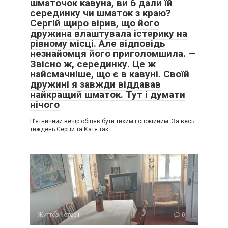
шматочок кавуна, ви б дали їй
серединку чи шматок з краю?
Сергій щиро вірив, що його
дружина влаштувала істерику на
рівному місці. Але відповідь
незнайомця його приголомшила. —
Звісно ж, серединку. Це ж
найсмачніше, що є в кавуні. Своїй
дружині я завжди віддавав
найкращий шматок. Тут і думати
нічого
П’ятничний вечір обіцяв бути тихим і спокійним. За весь
тиждень Сергій та Катя так
Життєві історії
0