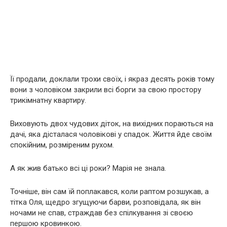
Її продали, доклали трохи своїх, і якраз десять років тому
вони з чоловіком закрили всі борги за свою простору
трикімнатну квартиру.
Виховують двох чудових діток, на вихідних пораються на
дачі, яка дісталася чоловікові у спадок. Життя йде своїм
спокійним, розміреним рухом.
А як жив батько всі ці роки? Марія не знала.
Точніше, він сам їй поплакався, коли раптом розшукав, а
тітка Оля, щедро згущуючи барви, розповідала, як він
ночами не спав, страждав без спілкування зі своєю
першою кровинкою.