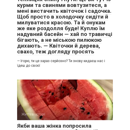
курми та свинями вовтузитеся, а
мені вистачить квіточок і садочка.
Щоб просто в холодочку сидіти й
милуватися красою. Та й онукам
же яке роздолля буде! Куплю їм
надувний басейн — хай по травичці
бігають, а не міською пилюкою
дихають. — Квіточки й дерева,
свахо, теж догляду просять
— Ігорю, ти це зараз серйозно? Ти знову кидаєш нас і
їдеш до своєї
Життєві історії
0
Якби ваша жінка попросила