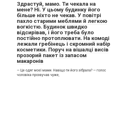
Здрастуй, мамо. Ти чекала на
мене? Ні. У цьому будинку його
більше ніхто не чекав. У повітрі
пахло старими меблями й легкою
вогкістю. Будинок швидко
відсирівав, і його треба було
постійно протоплювати. На комоді
лежали гребінець і скромний набір
косметики. Поруч на вішалці висів
прозорий пакет із запасом
макаронів
— Це одяг моєї мами. Навіщо ти його зібрала? — голос
чоловіка прозвучав чуже,