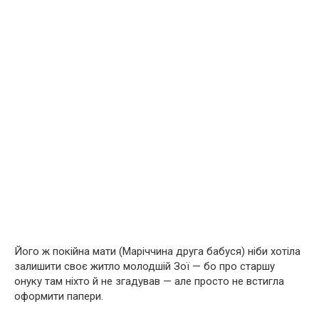
Його ж покійна мати (Маріччина друга бабуся) ніби хотіла
залишити своє житло молодшій Зої — бо про старшу
онуку там ніхто й не згадував — але просто не встигла
оформити папери.