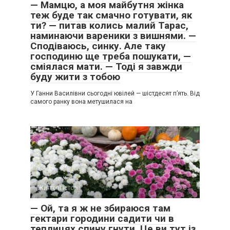
— Мамцю, а моя майбутня жінка
теж буде так смачно готувати, як
ти? — питав колись малий Тарас,
наминаючи вареники з вишнями. —
Сподіваюсь, синку. Але таку
господиню ще треба пошукати, —
сміялася мати. — Тоді я завжди
буду жити з тобою
У Ганни Василівни сьогодні ювілей — шістдесят п’ять. Від
самого ранку вона метушилася на
Життєві історії
0
— Ой, та я ж не збираюся там
гектари городини садити чи в
теплицях спину гнути. Це ви тут із