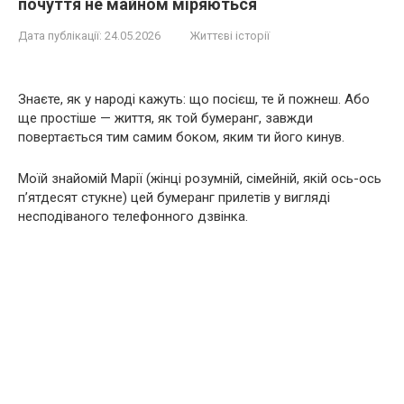
почуття не майном міряються
Дата публікації:
24.05.2026
Життєві історії
Знаєте, як у народі кажуть: що посієш, те й пожнеш. Або
ще простіше — життя, як той бумеранг, завжди
повертається тим самим боком, яким ти його кинув.
Моїй знайомій Марії (жінці розумній, сімейній, якій ось-ось
п’ятдесят стукне) цей бумеранг прилетів у вигляді
несподіваного телефонного дзвінка.