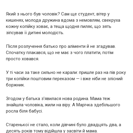
Який з нього був чоловік? Сам ще студент, вітер у
кишенях, молода дружина вдома з немовлям, свекруха
кожну копійку ховає, а теща щодня пиляє, що зять
зіпсував її дитині молодість.
Після розлучення батько про аліменти й не згадував.
Спочатку плакався, що не має з чого платити, потім
просто ховався.
У ті часи за таке сильно не карали: пришле раз на пів року
три копійки поштовим переказом — і вже ніби не злісний
боржник.
Згодом у батька з’явилася нова родина. Мама теж
знайшла чоловіка, жили на віру. А Марічка здебільшого
росла біля бабусі.
Старенької не стало, коли дівчині було двадцять два, а
десять років тому відійшла у засвіти й мама.