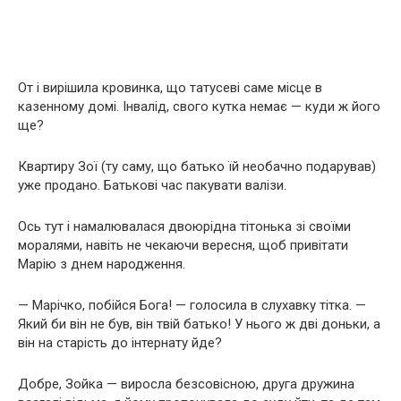
От і вирішила кровинка, що татусеві саме місце в
казенному домі. Інвалід, свого кутка немає — куди ж його
ще?
Квартиру Зої (ту саму, що батько їй необачно подарував)
уже продано. Батькові час пакувати валізи.
Ось тут і намалювалася двоюрідна тітонька зі своїми
моралями, навіть не чекаючи вересня, щоб привітати
Марію з днем народження.
— Марічко, побійся Бога! — голосила в слухавку тітка. —
Який би він не був, він твій батько! У нього ж дві доньки, а
він на старість до інтернату йде?
Добре, Зойка — виросла безсовісною, друга дружина