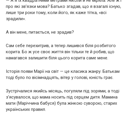
— А я їх квадратними метрами ніколи й не міряла. Але ж і
про які зв’язки мова? Батько згадав, що я взагалі існую,
лише три роки тому, коли його, як каже тітка, «всі
зрадили».
А він мене, питається, не зрадив?
Сам себе перехитрив, а тепер лишився біля розбитого
корита. Бо ж усе своє життя він тільки те й робив, що
намагався залишити біля цього корита саме мене.
Історія появи Марії на світ — це класика жанру. Батькам
тоді було по вісімнадцять, вітер у голові, юність грає.
Зустрічалися якийсь місяць, погуляли під зорями, а тоді
з’ясувалося, що мама носить під серцем дитя. Мамина
мати (Маріччина бабуся) була жінкою суворою, старих
українських правил.