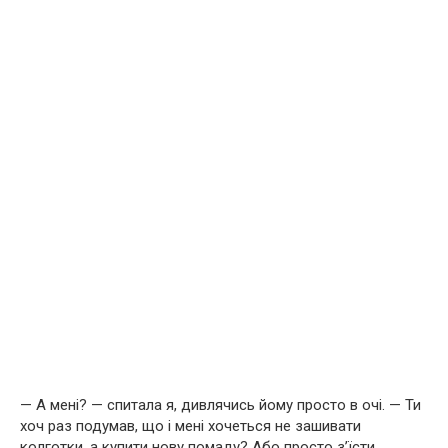
— А мені? — спитала я, дивлячись йому просто в очі. — Ти
хоч раз подумав, що і мені хочеться не зашивати
колготки, а купити нову помаду? Або просто з’їсти