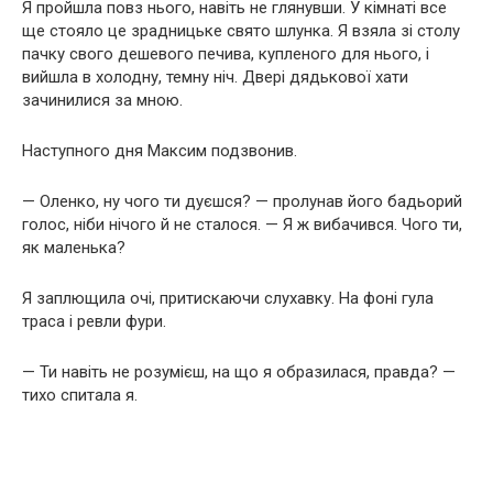
Я пройшла повз нього, навіть не глянувши. У кімнаті все
ще стояло це зрадницьке свято шлунка. Я взяла зі столу
пачку свого дешевого печива, купленого для нього, і
вийшла в холодну, темну ніч. Двері дядькової хати
зачинилися за мною.
Наступного дня Максим подзвонив.
— Оленко, ну чого ти дуєшся? — пролунав його бадьорий
голос, ніби нічого й не сталося. — Я ж вибачився. Чого ти,
як маленька?
Я заплющила очі, притискаючи слухавку. На фоні гула
траса і ревли фури.
— Ти навіть не розумієш, на що я образилася, правда? —
тихо спитала я.