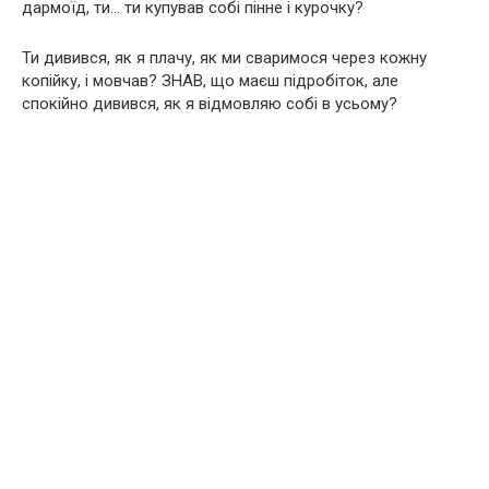
дармоїд, ти… ти купував собі пінне і курочку?
Ти дивився, як я плачу, як ми сваримося через кожну
копійку, і мовчав? ЗНАВ, що маєш підробіток, але
спокійно дивився, як я відмовляю собі в усьому?