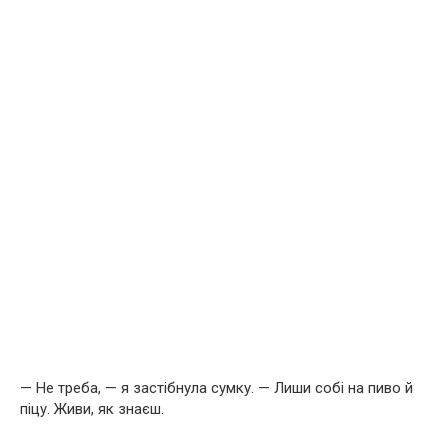
— Не треба, — я застібнула сумку. — Лиши собі на пиво й
піцу. Живи, як знаєш.