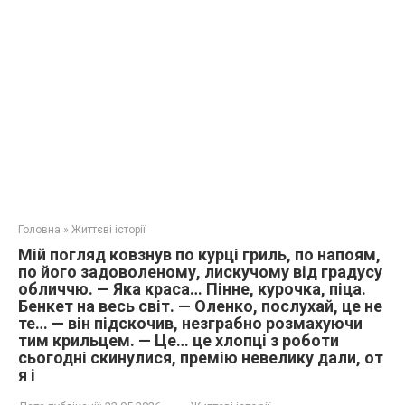
Головна
»
Життєві історії
Мій погляд ковзнув по курці гриль, по напоям,
по його задоволеному, лискучому від градусу
обличчю. — Яка краса… Пінне, курочка, піца.
Бенкет на весь світ. — Оленко, послухай, це не
те… — він підскочив, незграбно розмахуючи
тим крильцем. — Це… це хлопці з роботи
сьогодні скинулися, премію невелику дали, от
я і