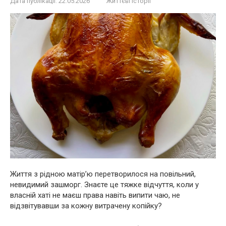
Дата публікації:
22.05.2026
Життєві історії
Життя з рідною матір’ю перетворилося на повільний,
невидимий зашморг. Знаєте це тяжке відчуття, коли у
власній хаті не маєш права навіть випити чаю, не
відзвітувавши за кожну витрачену копійку?