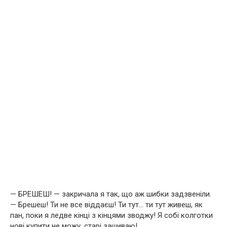
— БРЕШЕШ! — закричала я так, що аж шибки задзвеніли.
— Брешеш! Ти не все віддаєш! Ти тут… ти тут живеш, як
пан, поки я ледве кінці з кінцями зводжу! Я собі колготки
нові купити не можу, старі зашиваю!