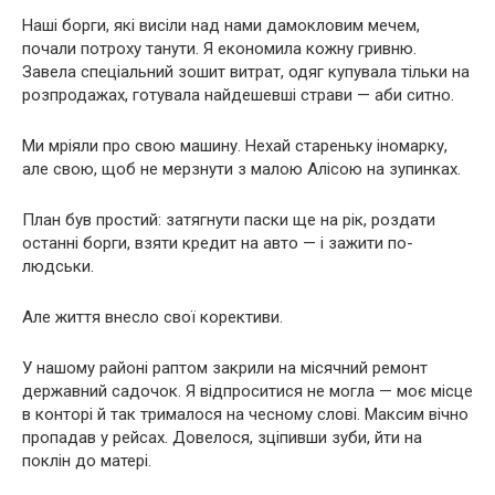
Наші борги, які висіли над нами дамокловим мечем,
почали потроху танути. Я економила кожну гривню.
Завела спеціальний зошит витрат, одяг купувала тільки на
розпродажах, готувала найдешевші страви — аби ситно.
Ми мріяли про свою машину. Нехай стареньку іномарку,
але свою, щоб не мерзнути з малою Алісою на зупинках.
План був простий: затягнути паски ще на рік, роздати
останні борги, взяти кредит на авто — і зажити по-
людськи.
Але життя внесло свої корективи.
У нашому районі раптом закрили на місячний ремонт
державний садочок. Я відпроситися не могла — моє місце
в конторі й так трималося на чесному слові. Максим вічно
пропадав у рейсах. Довелося, зціпивши зуби, йти на
поклін до матері.