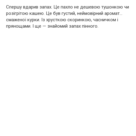
Спершу вдарив запах. Це пахло не дешевою тушонкою чи
розігрітою кашею. Це був густий, неймовірний аромат…
смаженої курки. Із хрусткою скоринкою, часничком і
прянощами. І ще — знайомий запах пінного.