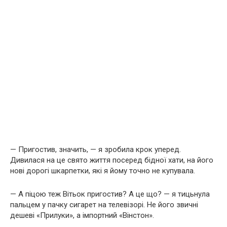
— Пригостив, значить, — я зробила крок уперед.
Дивилася на це свято життя посеред бідної хати, на його
нові дорогі шкарпетки, які я йому точно не купувала.
— А піцою теж Вітьок пригостив? А це що? — я тицьнула
пальцем у пачку сигарет на телевізорі. Не його звичні
дешеві «Прилуки», а імпортний «Вінстон».