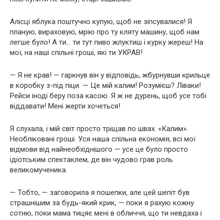
Алісці яблука поштучно купую, щоб не зіпсувалися! Я
планую, вираховую, мрію про ту кляту машину, щоб нам
легше було! А ти… ти тут пиво жлуктиш і курку жереш! На
мої, на наші спільні гроші, які ти УКРАВ!
— Я не крав! — гаркнув він у відповідь, жбурнувши крильце
в коробку з-під піци. — Це мій калим! Розумієш? Ліваки!
Рейси іноді беру поза касою. Я ж не дурень, щоб усе тобі
віддавати! Мені жерти хочеться!
Я слухала, і мій світ просто тріщав по швах. «Калим».
Необліковані гроші. Уся наша спільна економія, всі мої
відмови від найнеобхіднішого — усе це було просто
ідіотським спектаклем, де він чудово грав роль
великомученика.
— Тобто, — заговорила я пошепки, але цей шепіт був
страшнішим за будь-який крик, — поки я рахую кожну
сотню, поки мама тицяє мені в обличчя, що ти невдаха і