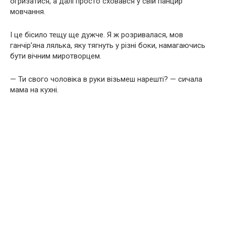
огризатися, а далі просто сховався у свій панцир
мовчання.
І це бісило тещу ще дужче. Я ж розривалася, мов
ганчір’яна лялька, яку тягнуть у різні боки, намагаючись
бути вічним миротворцем.
— Ти свого чоловіка в руки візьмеш нарешті? — сичала
мама на кухні.