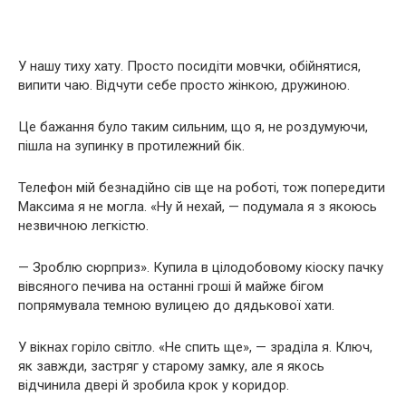
У нашу тиху хату. Просто посидіти мовчки, обійнятися,
випити чаю. Відчути себе просто жінкою, дружиною.
Це бажання було таким сильним, що я, не роздумуючи,
пішла на зупинку в протилежний бік.
Телефон мій безнадійно сів ще на роботі, тож попередити
Максима я не могла. «Ну й нехай, — подумала я з якоюсь
незвичною легкістю.
— Зроблю сюрприз». Купила в цілодобовому кіоску пачку
вівсяного печива на останні гроші й майже бігом
попрямувала темною вулицею до дядькової хати.
У вікнах горіло світло. «Не спить ще», — зраділа я. Ключ,
як завжди, застряг у старому замку, але я якось
відчинила двері й зробила крок у коридор.