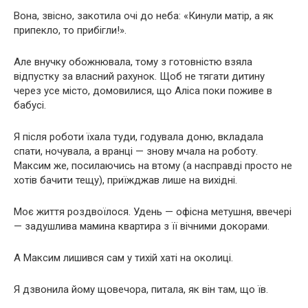
Вона, звісно, закотила очі до неба: «Кинули матір, а як
припекло, то прибігли!».
Але внучку обожнювала, тому з готовністю взяла
відпустку за власний рахунок. Щоб не тягати дитину
через усе місто, домовилися, що Аліса поки поживе в
бабусі.
Я після роботи їхала туди, годувала доню, вкладала
спати, ночувала, а вранці — знову мчала на роботу.
Максим же, посилаючись на втому (а насправді просто не
хотів бачити тещу), приїжджав лише на вихідні.
Моє життя роздвоїлося. Удень — офісна метушня, ввечері
— задушлива мамина квартира з її вічними докорами.
А Максим лишився сам у тихій хаті на околиці.
Я дзвонила йому щовечора, питала, як він там, що їв.