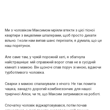
Ми з чоловіком Максимом мріяли втекти з цієї тісної
квартири з вицвілими шпалерами, щоб просто дихати
вільно. І коли нам випав шанс переїхати, я думала, що це
наш порятунок.
Але саме там, у чужій порожній хаті, я збагнула
найстрашніше: мій справжній ворог спав не в сусідній
кімнаті з мамою. Він щоночі спав поруч зі мною, вдаючи
турботливого чоловіка.
Сварки з мамою спалахували з нічого. Не так помита
чашка, занадто дорогий комбінезончик для нашої
трирічної Аліси, чи те, що Максим затримався на роботі.
Спочатку чоловік віджартовувався, потім почав