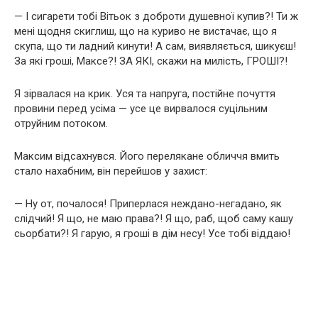
— І сигарети тобі Вітьок з доброти душевної купив?! Ти ж
мені щодня скиглиш, що на куриво не вистачає, що я
скупа, що ти ладний кинути! А сам, виявляється, шикуєш!
За які гроші, Максе?! ЗА ЯКІ, скажи на милість, ГРОШІ?!
Я зірвалася на крик. Уся та напруга, постійне почуття
провини перед усіма — усе це вирвалося суцільним
отруйним потоком.
Максим відсахнувся. Його перелякане обличчя вмить
стало нахабним, він перейшов у захист:
— Ну от, почалося! Приперлася неждано-негадано, як
слідчий! Я що, не маю права?! Я що, раб, щоб саму кашу
сьорбати?! Я гарую, я гроші в дім несу! Усе тобі віддаю!