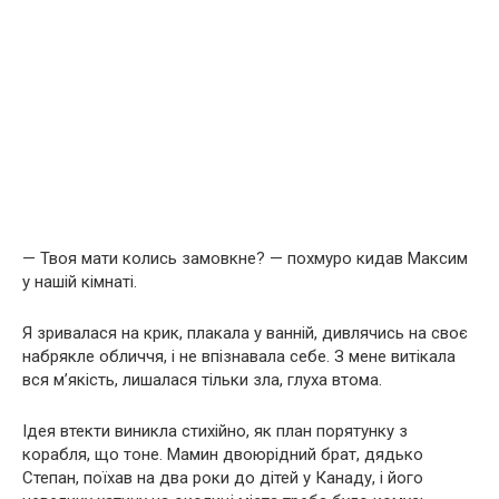
— Твоя мати колись замовкне? — похмуро кидав Максим
у нашій кімнаті.
Я зривалася на крик, плакала у ванній, дивлячись на своє
набрякле обличчя, і не впізнавала себе. З мене витікала
вся м’якість, лишалася тільки зла, глуха втома.
Ідея втекти виникла стихійно, як план порятунку з
корабля, що тоне. Мамин двоюрідний брат, дядько
Степан, поїхав на два роки до дітей у Канаду, і його