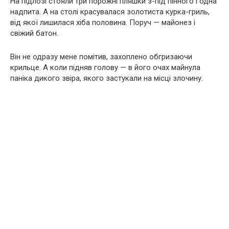
На підлозі стояли три порожні пляшки з-під пінного і одна
надпита. А на столі красувалася золотиста курка-гриль,
від якої лишилася хіба половина. Поруч — майонез і
свіжий батон.
Він не одразу мене помітив, захоплено обгризаючи
крильце. А коли підняв голову — в його очах майнула
паніка дикого звіра, якого застукали на місці злочину.