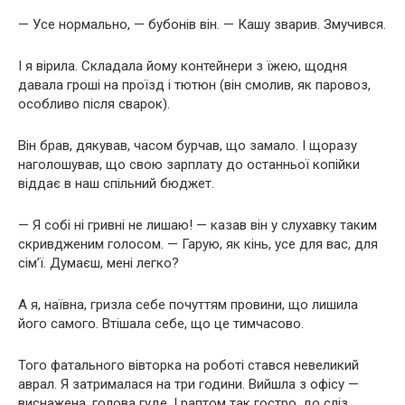
— Усе нормально, — бубонів він. — Кашу зварив. Змучився.
І я вірила. Складала йому контейнери з їжею, щодня
давала гроші на проїзд і тютюн (він смолив, як паровоз,
особливо після сварок).
Він брав, дякував, часом бурчав, що замало. І щоразу
наголошував, що свою зарплату до останньої копійки
віддає в наш спільний бюджет.
— Я собі ні гривні не лишаю! — казав він у слухавку таким
скривдженим голосом. — Гарую, як кінь, усе для вас, для
сім’ї. Думаєш, мені легко?
А я, наївна, гризла себе почуттям провини, що лишила
його самого. Втішала себе, що це тимчасово.
Того фатального вівторка на роботі стався невеликий
аврал. Я затрималася на три години. Вийшла з офісу —
виснажена, голова гуде. І раптом так гостро, до сліз,