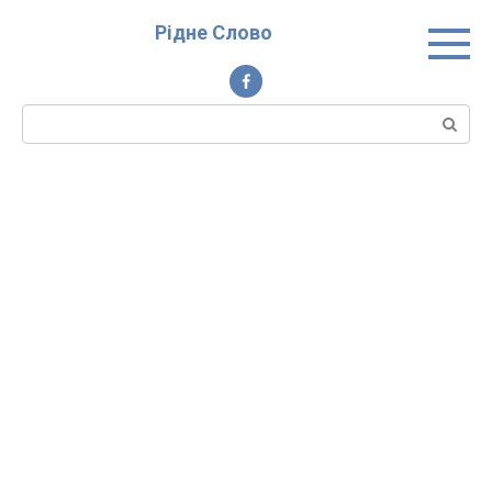
Перейти
Рідне Слово
до
вмісту
Пошук: