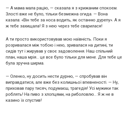
— А мама мала рацію, — сказала я з крижаним спокоєм.
Злості вже не було, тільки безмежна огида. — Вона
казала: «Він тебе за носа водить, як останню дурепу». А я
ж тебе захищала! Я з нею через тебе сварилася!
А ти просто використовував мою наївність. Поки я
розривалася між тобою і нею, зривалася на дитині, ти
сидів тут і жирував у своє задоволення. Наш спільний
план, наша мрія… це все було тільки для мене. Для тебе це
була зручна ширма.
— Оленко, ну досить нести дурню, — спробував він
виправдатися, але вже без колишньої впевненості. — Ну,
приховав пару тисяч, подумаєш, трагедія! Усі мужики так
роблять! На пиво з хлопцями, на риболовлю… Я ж не в
казино їх спустив!