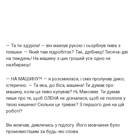
— Та ти здуріла! — він махнув рукою і сьорбнув пива з
пляшки. — Який там підробіток? Так, дрібниці! Тисяча-дві
на тиждень! На машину з цих грошей усе одно не
назбираєш!
— НА МАШИНУ?! — я розсміялася, і сміх пролунав дико,
істерично. — Та яка, до біса, машина! Ти думав про
машину, коли це пиво купував? Ні, Максиме. Ти думав
лише про те, щоб ОЛЕНА не дізналася, щоб не полізла у
твою кишеню! Скільки це триває? З першого дня на цій
роботі?
Він мовчав, дивлячись у підлогу. Його мовчання було
промовистішим за будь-які слова.