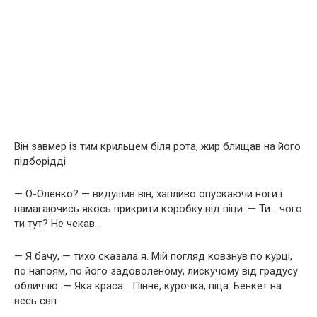
Він завмер із тим крильцем біля рота, жир блищав на його
підборідді.
— О-Оленко? — видушив він, хапливо опускаючи ноги і
намагаючись якось прикрити коробку від піци. — Ти… чого
ти тут? Не чекав…
— Я бачу, — тихо сказала я. Мій погляд ковзнув по курці,
по напоям, по його задоволеному, лискучому від градусу
обличчю. — Яка краса… Пінне, курочка, піца. Бенкет на
весь світ.