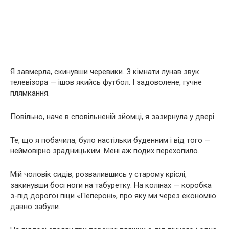
Я завмерла, скинувши черевики. З кімнати лунав звук
телевізора — ішов якийсь футбол. І задоволене, гучне
плямкання.
Повільно, наче в сповільненій зйомці, я зазирнула у двері.
Те, що я побачила, було настільки буденним і від того —
неймовірно зрадницьким. Мені аж подих перехопило.
Мій чоловік сидів, розвалившись у старому кріслі,
закинувши босі ноги на табуретку. На колінах — коробка
з-під дорогої піци «Пепероні», про яку ми через економію
давно забули.