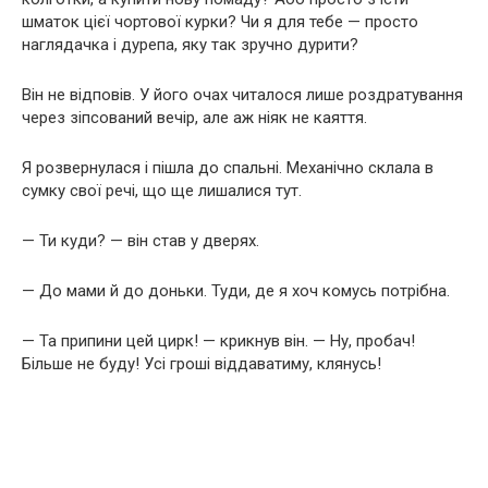
шматок цієї чортової курки? Чи я для тебе — просто
наглядачка і дурепа, яку так зручно дурити?
Він не відповів. У його очах читалося лише роздратування
через зіпсований вечір, але аж ніяк не каяття.
Я розвернулася і пішла до спальні. Механічно склала в
сумку свої речі, що ще лишалися тут.
— Ти куди? — він став у дверях.
— До мами й до доньки. Туди, де я хоч комусь потрібна.
— Та припини цей цирк! — крикнув він. — Ну, пробач!
Більше не буду! Усі гроші віддаватиму, клянусь!