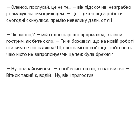
— Оленко, послухай, це не те… — він підскочив, незграбно
розмахуючи тим крильцем. — Це… це хлопці з роботи
сьогодні скинулися, премію невелику дали, от я і…
— Які хлопці? — мій голос нарешті прорізався, ставши
гострим, як бите скло. — Ти ж божився, що на новій роботі
ні з ким не спілкуєшся! Що всі самі по собі, що тобі навіть
чаю ніхто не запропонує! Чи це теж була брехня?
— Ну, познайомився… — пробелькотів він, ховаючи очі. —
Вітьок такий є, водій… Ну, він і пригостив…