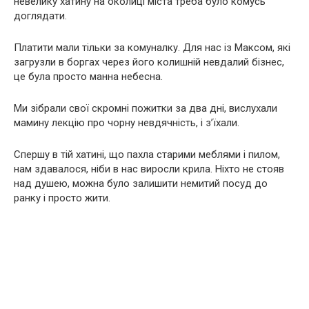
невелику хатину на околиці міста треба було комусь
доглядати.
Платити мали тільки за комуналку. Для нас із Максом, які
загрузли в боргах через його колишній невдалий бізнес,
це була просто манна небесна.
Ми зібрали свої скромні пожитки за два дні, вислухали
мамину лекцію про чорну невдячність, і з’їхали.
Спершу в тій хатині, що пахла старими меблями і пилом,
нам здавалося, ніби в нас виросли крила. Ніхто не стояв
над душею, можна було залишити немитий посуд до
ранку і просто жити.