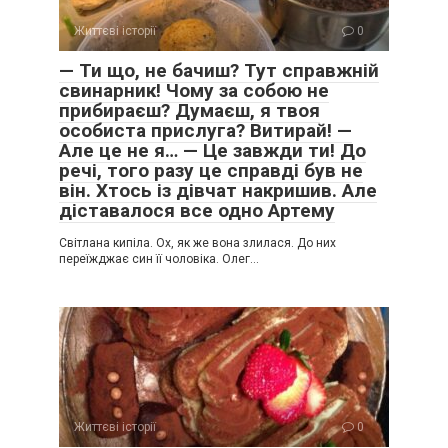
Життєві історії
0
— Ти що, не бачиш? Тут справжній
свинарник! Чому за собою не
прибираєш? Думаєш, я твоя
особиста прислуга? Витирай! —
Але це не я… — Це завжди ти! До
речі, того разу це справді був не
він. Хтось із дівчат накришив. Але
діставалося все одно Артему
Світлана кипіла. Ох, як же вона злилася. До них
переїжджає син її чоловіка. Олег…
Життєві історії
0