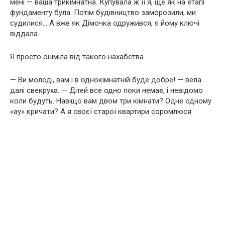
мені — ваша трикімнатна. Купувала ж її я, ще як на етапі
фундаменту була. Потім будівництво заморозили, ми
судилися… А вже як Дімочка одружився, я йому ключі
віддала.
Я просто оніміла від такого нахабства.
— Ви молоді, вам і в однокімнатній буде добре! — вела
далі свекруха. — Дітей все одно поки немає, і невідомо
коли будуть. Навіщо вам двом три кімнати? Одне одному
«ау» кричати? А я своєї старої квартири соромлюся.