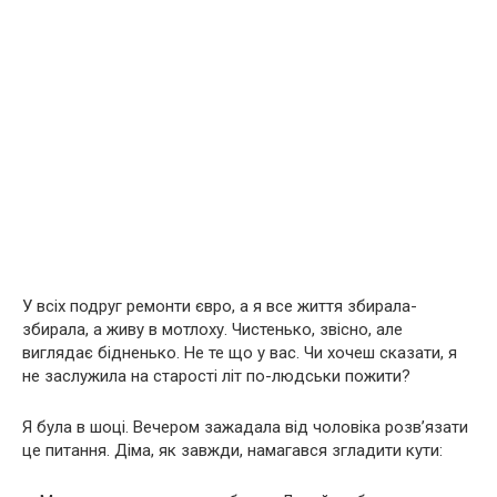
У всіх подруг ремонти євро, а я все життя збирала-
збирала, а живу в мотлоху. Чистенько, звісно, але
виглядає бідненько. Не те що у вас. Чи хочеш сказати, я
не заслужила на старості літ по-людськи пожити?
Я була в шоці. Вечером зажадала від чоловіка розв’язати
це питання. Діма, як завжди, намагався згладити кути: