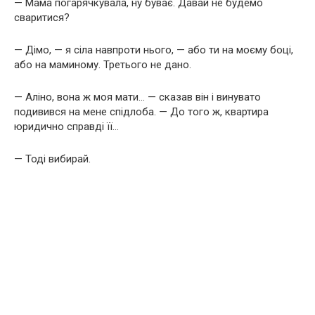
— Мама погарячкувала, ну буває. Давай не будемо
сваритися?
— Дімо, — я сіла навпроти нього, — або ти на моєму боці,
або на маминому. Третього не дано.
— Аліно, вона ж моя мати… — сказав він і винувато
подивився на мене спідлоба. — До того ж, квартира
юридично справді її…
— Тоді вибирай.