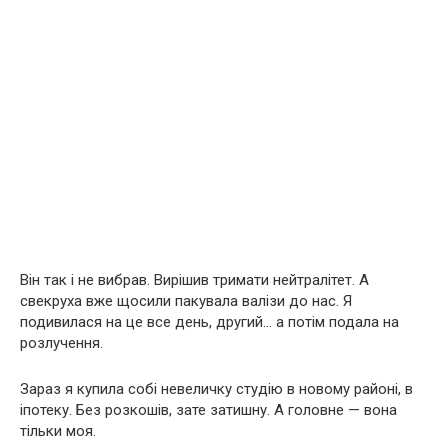
Він так і не вибрав. Вирішив тримати нейтралітет. А
свекруха вже щосили пакувала валізи до нас. Я
подивилася на це все день, другий… а потім подала на
розлучення.
Зараз я купила собі невеличку студію в новому районі, в
іпотеку. Без розкошів, зате затишну. А головне — вона
тільки моя.