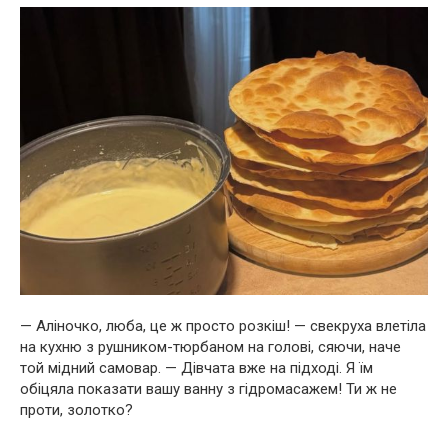
— Аліночко, люба, це ж просто розкіш! — свекруха влетіла
на кухню з рушником-тюрбаном на голові, сяючи, наче
той мідний самовар. — Дівчата вже на підході. Я їм
обіцяла показати вашу ванну з гідромасажем! Ти ж не
проти, золотко?