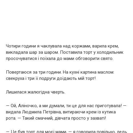
Чотири години я чаклувала над коржами, варила крем,
викладала шар за шаром. Поставила торт у холодильник
просочуватися і поїхала до мами обговорити свято.
Повертаюся за три години. На кухні картина маслом:
свекруха і три її подруги доїдають мій торт!
Лишилася жалюгідна чверть.
— Ой, Аліночко, а ми думали, ти це для нас приготувала! —
видала Людмила Петрівна, витираючи крем із кутика
рота. — Такий смачний, дівчата просто у захваті!
— Це був торт для моєї мами, — я говорила повільно, ледь