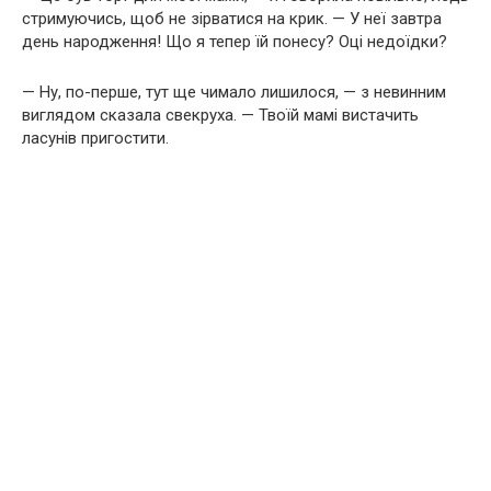
стримуючись, щоб не зірватися на крик. — У неї завтра
день народження! Що я тепер їй понесу? Оці недоїдки?
— Ну, по-перше, тут ще чимало лишилося, — з невинним
виглядом сказала свекруха. — Твоїй мамі вистачить
ласунів пригостити.