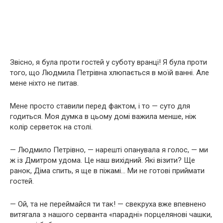
Звісно, я була проти гостей у суботу вранці! Я була проти
того, що Людмила Петрівна хлюпається в моїй ванні. Але
мене ніхто не питав.
Мене просто ставили перед фактом, і то — суто для
годиться. Моя думка в цьому домі важила менше, ніж
колір серветок на столі.
— Людмило Петрівно, — нарешті опанувала я голос, — ми
ж із Дмитром удома. Це наш вихідний. Які візити? Ще
ранок, Діма спить, я ще в піжамі… Ми не готові приймати
гостей.
— Ой, та не переймайся ти так! — свекруха вже впевнено
витягала з нашого серванта «парадні» порцелянові чашки,