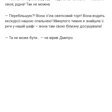
своя, рідна! Так не можна.
— Перебільшую?! Вона з’їла святковий торт! Вона водить
екскурсії нашою спальнею! Минулого тижня я знайшла її
речі у нашій шафі — вона там свою білизну досушувала!
— Та не може бути… — не вірив Дмитро.