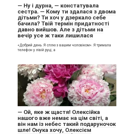
— Ну і дурна, — констатувала
сестра. — Кому ти здалася з двома
дітьми? Ти хоч у дзеркало себе
бачила? Твій термін придатності
давно вийшов. Але з дітьми на
вечір усе ж таки лишилася
«Добрий день. Я сплю з вашим чоловіком». Я тримала
телефон у лівій руці, а
Життєві історії
0
— Ой, яке ж щастя! Олексійка
нашого вже немає на цім світі, а
він нам із небес такий подаруночок
шле! Онука хочу, Олексієм