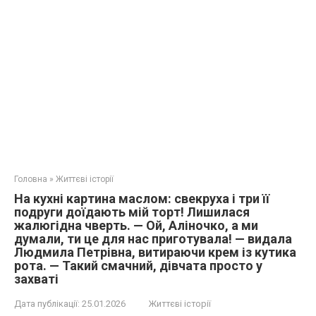
Головна
»
Життєві історії
На кухні картина маслом: свекруха і три її
подруги доїдають мій торт! Лишилася
жалюгідна чверть. — Ой, Аліночко, а ми
думали, ти це для нас приготувала! — видала
Людмила Петрівна, витираючи крем із кутика
рота. — Такий смачний, дівчата просто у
захваті
Дата публікації:
25.01.2026
Життєві історії