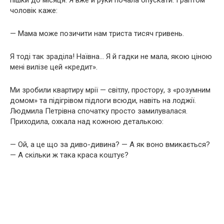
пішки до місяця. Я вже й руки почала опускати. І раптом
чоловік каже:
— Мама може позичити нам триста тисяч гривень.
Я тоді так зраділа! Наївна… Я й гадки не мала, якою ціною
мені вилізе цей «кредит».
Ми зробили квартиру мрії — світлу, простору, з «розумним
домом» та підігрівом підлоги всюди, навіть на лоджії.
Людмила Петрівна спочатку просто замилувалася.
Приходила, охкала над кожною деталькою:
— Ой, а це що за диво-дивина? — А як воно вмикається?
— А скільки ж така краса коштує?