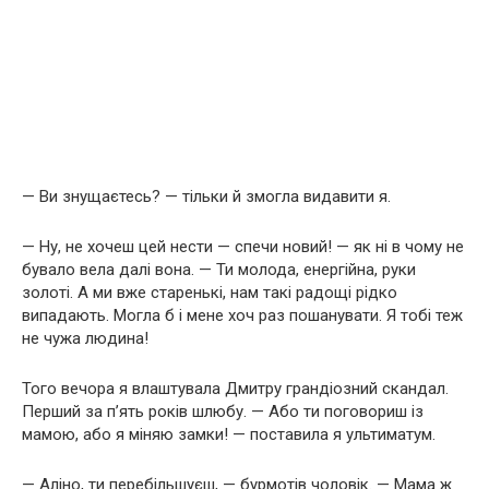
— Ви знущаєтесь? — тільки й змогла видавити я.
— Ну, не хочеш цей нести — спечи новий! — як ні в чому не
бувало вела далі вона. — Ти молода, енергійна, руки
золоті. А ми вже старенькі, нам такі радощі рідко
випадають. Могла б і мене хоч раз пошанувати. Я тобі теж
не чужа людина!
Того вечора я влаштувала Дмитру грандіозний скандал.
Перший за п’ять років шлюбу. — Або ти поговориш із
мамою, або я міняю замки! — поставила я ультиматум.
— Аліно, ти перебільшуєш, — бурмотів чоловік. — Мама ж