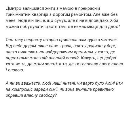
Дмитро залишився жити з мамою в прекрасній
трикімнатній квартирі з дорогим ремонтом. Але вже без
мене. Іноді він пише, що сумує, але я не відповідаю. Хіба
можна побудувати щастя там, де немає місця для двох?
Ось таку непросту історію прислала нам одна з читачок.
Від себе додам лише одне: гроші, взяті у родичів у борг,
часто виявляються найдорожчим кредитом у житті, де
відсотками стає твій власний спокій. Кажуть, що добра
хата не та, де стіни золоті, а та, де ти господар свого слова
і спокою.
А як ви вважаєте, любі наші читачі, чи варто було Аліні йти
на компроміс заради сім’ї, чи вона вчинила правильно,
обравши власну свободу?