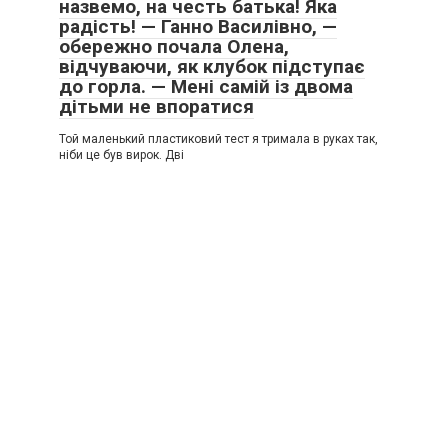
назвемо, на честь батька! Яка
радість! — Ганно Василівно, —
обережно почала Олена,
відчуваючи, як клубок підступає
до горла. — Мені самій із двома
дітьми не впоратися
Той маленький пластиковий тест я тримала в руках так,
ніби це був вирок. Дві