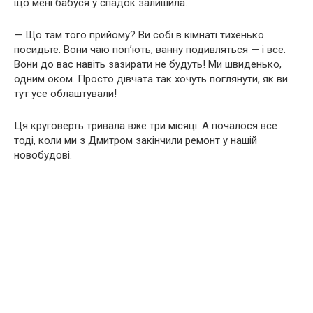
що мені бабуся у спадок залишила.
— Що там того прийому? Ви собі в кімнаті тихенько
посидьте. Вони чаю поп’ють, ванну подивляться — і все.
Вони до вас навіть зазирати не будуть! Ми швиденько,
одним оком. Просто дівчата так хочуть поглянути, як ви
тут усе облаштували!
Ця круговерть тривала вже три місяці. А почалося все
тоді, коли ми з Дмитром закінчили ремонт у нашій
новобудові.