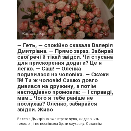
Життєві історії
0
— Геть, — спокійно сказала Валерія
Дмитрівна. — Прямо зараз. Забирай
свої речі й тікай звідси. Чи стусана
для прискорення додати? Це я
легко. — Саш! — Оленка
подивилася на чоловіка. — Скажи
їй! Ти ж чоловік! Сашко довго
дивився на дружину, а потім
несподівано промовив: — І справді,
мам… Чого я тебе раніше не
послухав? Оленко, забирайся
звідси. Живо
Валерія Дмитрівна вже втретє чула, як дзвонить
телефон, і не поспішала брати слухавку. Останнім