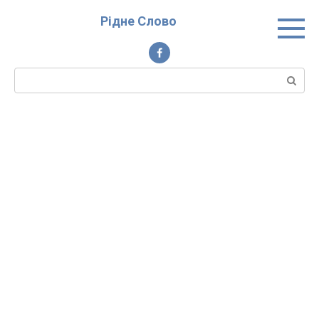
Перейти
Рідне Слово
до
вмісту
Пошук: