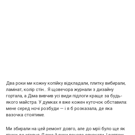
Два роки ми кожну копійку відкладали, плитку вибирали,
ламінат, колір стін… Я щовечора журнали з дизайну
гортала, а Діма вивчив усі види підлоги краще за будь-
якого майстра. У думках я вже кожен куточок обставила:
мене серед ночі розбуди — і я б розказала, де яка
вазочка стоятиме.
Ми збирали на цей ремонт довго, але до мрії було ще як