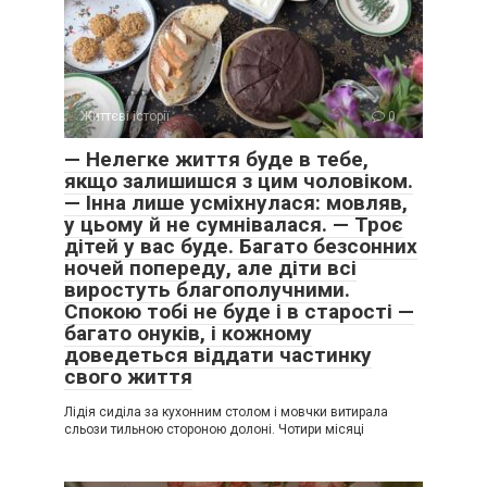
Життєві історії
0
— Нелегке життя буде в тебе,
якщо залишишся з цим чоловіком.
— Інна лише усміхнулася: мовляв,
у цьому й не сумнівалася. — Троє
дітей у вас буде. Багато безсонних
ночей попереду, але діти всі
виростуть благополучними.
Спокою тобі не буде і в старості —
багато онуків, і кожному
доведеться віддати частинку
свого життя
Лідія сиділа за кухонним столом і мовчки витирала
сльози тильною стороною долоні. Чотири місяці