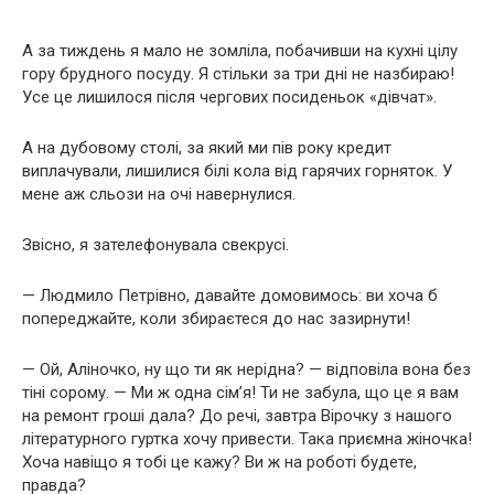
А за тиждень я мало не зомліла, побачивши на кухні цілу
гору брудного посуду. Я стільки за три дні не назбираю!
Усе це лишилося після чергових посиденьок «дівчат».
А на дубовому столі, за який ми пів року кредит
виплачували, лишилися білі кола від гарячих горняток. У
мене аж сльози на очі навернулися.
Звісно, я зателефонувала свекрусі.
— Людмило Петрівно, давайте домовимось: ви хоча б
попереджайте, коли збираєтеся до нас зазирнути!
— Ой, Аліночко, ну що ти як нерідна? — відповіла вона без
тіні сорому. — Ми ж одна сім’я! Ти не забула, що це я вам
на ремонт гроші дала? До речі, завтра Вірочку з нашого
літературного гуртка хочу привести. Така приємна жіночка!
Хоча навіщо я тобі це кажу? Ви ж на роботі будете,
правда?