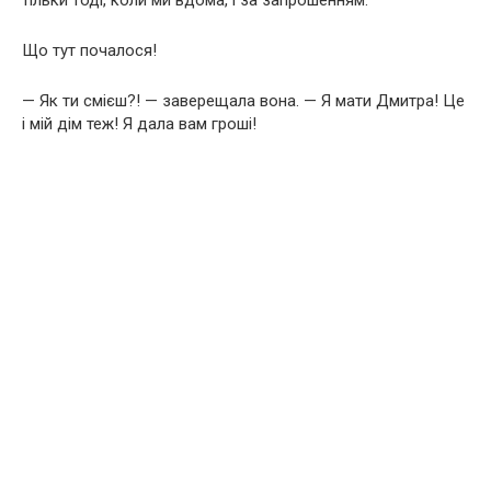
тільки тоді, коли ми вдома, і за запрошенням.
Що тут почалося!
— Як ти смієш?! — заверещала вона. — Я мати Дмитра! Це
і мій дім теж! Я дала вам гроші!