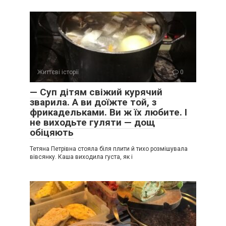
Життєві історії
0
— Суп дітям свіжий курячий
зварила. А ви доїжте той, з
фрикадельками. Ви ж їх любите. І
не виходьте гуляти — дощ
обіцяють
Тетяна Петрівна стояла біля плити й тихо розмішувала
вівсянку. Каша виходила густа, як і