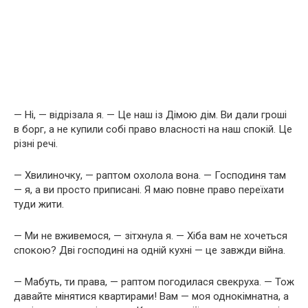
— Ні, — відрізала я. — Це наш із Дімою дім. Ви дали гроші
в борг, а не купили собі право власності на наш спокій. Це
різні речі.
— Хвилиночку, — раптом охолола вона. — Господиня там
— я, а ви просто приписані. Я маю повне право переїхати
туди жити.
— Ми не вживемося, — зітхнула я. — Хіба вам не хочеться
спокою? Дві господині на одній кухні — це завжди війна.
— Мабуть, ти права, — раптом погодилася свекруха. — Тож
давайте мінятися квартирами! Вам — моя однокімнатна, а