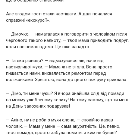
ще в обідраних стінах жили.
Але згодом гості стали частішати. А далі почалися
справжні «екскурсії».
— Дімочко, — намагалася я поговорити з чоловіком після
чергового такого нальоту, — твоя мама приводить подруг,
коли нас немає вдома. Це вже занадто.
— Та яка різниця? — відмахувався він, наче від
настирливої мухи. — Мама ж не зі зла. Вона просто
пишається нами, вихваляється ремонтом перед
коліжанками. Зрештою, вона до цього теж руку приклала.
— Дімо, ти мене чуєш? Я вчора знайшла слід від помади
на моєму улюбленому келиху! На тому самому, що ти мені
на День закоханих подарував!
— Аліно, ну не роби з мухи слона, — спокійно казав
чоловік. — Мама у мене — сама акуратність. Це, певно,
твоя помада, просто забула помити, з ким не буває?