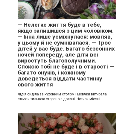
Життєві історії
0
— Нелегке життя буде в тебе,
якщо залишишся з цим чоловіком.
— Інна лише усміхнулася: мовляв,
у цьому й не сумнівалася. — Троє
дітей у вас буде. Багато безсонних
ночей попереду, але діти всі
виростуть благополучними.
Спокою тобі не буде і в старості —
багато онуків, і кожному
доведеться віддати частинку
свого життя
Лідія сиділа за кухонним столом і мовчки витирала
сльози тильною стороною долоні. Чотири місяці