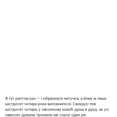
А тут раптом раз — і обірвалася ниточка, а йому ж лише
шістдесят чотири роки виповнилося. Свекрусі теж
шістдесят чотири, у законному шлюбі душа в душу, як усі
навколо думали, прожили аж сорок один рік.