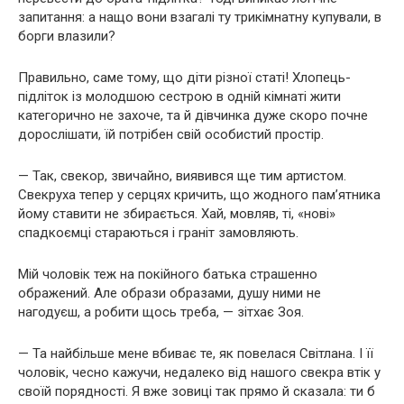
запитання: а нащо вони взагалі ту трикімнатну купували, в
борги влазили?
Правильно, саме тому, що діти різної статі! Хлопець-
підліток із молодшою сестрою в одній кімнаті жити
категорично не захоче, та й дівчинка дуже скоро почне
дорослішати, їй потрібен свій особистий простір.
— Так, свекор, звичайно, виявився ще тим артистом.
Свекруха тепер у серцях кричить, що жодного пам’ятника
йому ставити не збирається. Хай, мовляв, ті, «нові»
спадкоємці стараються і граніт замовляють.
Мій чоловік теж на покійного батька страшенно
ображений. Але образи образами, душу ними не
нагодуєш, а робити щось треба, — зітхає Зоя.
— Та найбільше мене вбиває те, як повелася Світлана. І її
чоловік, чесно кажучи, недалеко від нашого свекра втік у
своїй порядності. Я вже зовиці так прямо й сказала: ти б