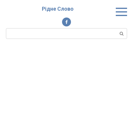
Перейти
Рідне Слово
до
вмісту
Пошук: