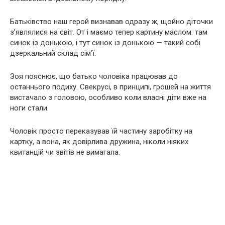
Батьківство наш герой визнавав одразу ж, щойно діточки
з’являлися на світ. От і маємо тепер картину маслом: там
синок із донькою, і тут синок із донькою — такий собі
дзеркальний склад сім’ї.
Зоя пояснює, що батько чоловіка працював до
останнього подиху. Свекрусі, в принципі, грошей на життя
вистачало з головою, особливо коли власні діти вже на
ноги стали.
Чоловік просто переказував їй частину заробітку на
картку, а вона, як довірлива дружина, ніколи ніяких
квитанцій чи звітів не вимагала.