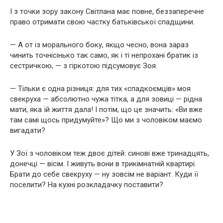
І з точки зору закону Світлана має повне, беззаперечне
право отримати свою частку батьківської спадщини.
— А от із морального боку, якщо чесно, вона зараз
чинить точнісінько так само, як і ті непрохані братик із
сестричкою, — з гіркотою підсумовує Зоя.
— Тільки є одна різниця: для тих «спадкоємців» моя
свекруха — абсолютно чужа тітка, а для зовиці — рідна
мати, яка їй життя дала! І потім, що це значить: «Ви вже
там самі щось придумуйте»? Що ми з чоловіком маємо
вигадати?
У Зої з чоловіком теж двоє дітей: синові вже тринадцять,
донечці — вісім. І живуть вони в трикімнатній квартирі.
Брати до себе свекруху — ну зовсім не варіант. Куди її
поселити? На кухні розкладачку поставити?