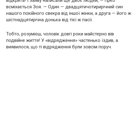
відкрита! І заяву написали ще двоє людей, — гірко
всміхається Зоя. — Один — двадцятичотирирічний син
нашого покійного свекра від іншої жінки, а друга — його ж
шістнадцятирічна донька від тієї ж пасії.
Тобто, розумієш, чоловік довгі роки майстерно вів
подвійне життя! У «відрядження» частенько їздив, а
виявилося, що ті відрядження були зовсім поруч.