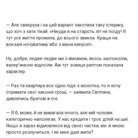
— Але свекруха і на цей варіант закотила таку істерику,
що хоч з хати тікай: «Нікуди я на старість літ не поїду! Я
тут усе життя прожила, до всього звикла. Краще на
вокзалі ночуватиму або з вікна кинуся!»
Ну, добре, ледве-ледве ми її вмовили, якось заспокоїли,
валер’янкою відпоїли. Аж тут зовиця раптом показала
характер.
— Раз та квартира все одно піде з молотка, то я хочу
отримати свої законні гроші, — заявила Світлана,
дивлячись братові в очі.
— Я б, може, й не вимагала нічого, але мій чоловік
категорично наполягає. У нас кредити і троє дітей на шиї.
Якщо я зараз відмовлюся від своєї частки, він зі мною
просто розлучиться. І як мені далі жити?