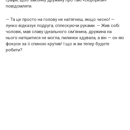
графи, щоб законну дружину про такі «сюрпризи»
повідомляти.
— Та це просто на голову не натягнеш, якщо чесно! —
лунко відказує подруга, сплескуючи руками. — Жив собі
чоловік, мав славу ідеального сім’янина, дружина на
нього натішитися не могла, пилинки здувала, а він — он які
фокуси за її спиною крутив! І що ж ви тепер будете
робити?