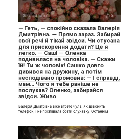
Життєві історії
0
— Геть, — спокійно сказала Валерія
Дмитрівна. — Прямо зараз. Забирай
свої речі й тікай звідси. Чи стусана
для прискорення додати? Це я
легко. — Саш! — Оленка
подивилася на чоловіка. — Скажи
їй! Ти ж чоловік! Сашко довго
дивився на дружину, а потім
несподівано промовив: — І справді,
мам… Чого я тебе раніше не
послухав? Оленко, забирайся
звідси. Живо
Валерія Дмитрівна вже втретє чула, як дзвонить
телефон, і не поспішала брати слухавку. Останнім