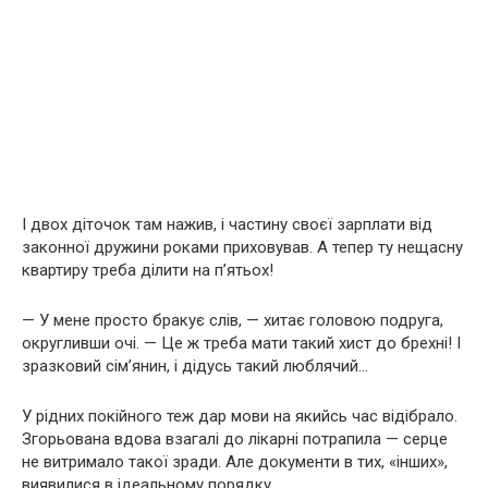
І двох діточок там нажив, і частину своєї зарплати від
законної дружини роками приховував. А тепер ту нещасну
квартиру треба ділити на п’ятьох!
— У мене просто бракує слів, — хитає головою подруга,
округливши очі. — Це ж треба мати такий хист до брехні! І
зразковий сім’янин, і дідусь такий люблячий…
У рідних покійного теж дар мови на якийсь час відібрало.
Згорьована вдова взагалі до лікарні потрапила — серце
не витримало такої зради. Але документи в тих, «інших»,
виявилися в ідеальному порядку.