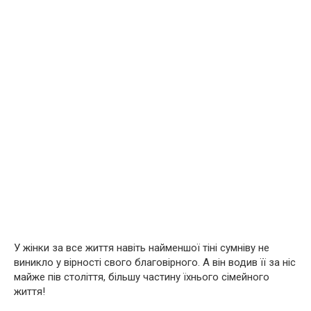
У жінки за все життя навіть найменшої тіні сумніву не
виникло у вірності свого благовірного. А він водив її за ніс
майже пів століття, більшу частину їхнього сімейного
життя!