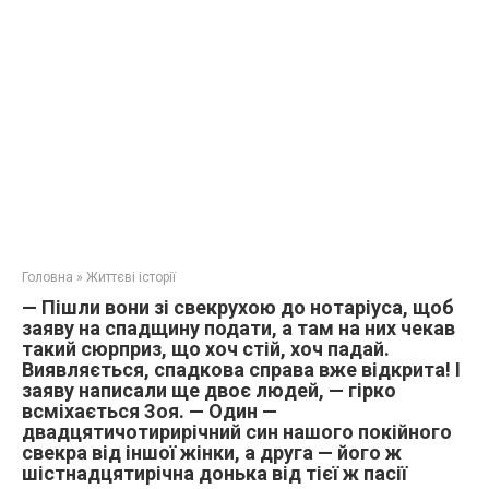
Головна
»
Життєві історії
— Пішли вони зі свекрухою до нотаріуса, щоб
заяву на спадщину подати, а там на них чекав
такий сюрприз, що хоч стій, хоч падай.
Виявляється, спадкова справа вже відкрита! І
заяву написали ще двоє людей, — гірко
всміхається Зоя. — Один —
двадцятичотирирічний син нашого покійного
свекра від іншої жінки, а друга — його ж
шістнадцятирічна донька від тієї ж пасії