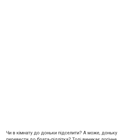
Чи в кімнату до доньки підселити? А може, доньку
перевести до брата-підлітка? Тоді виникає логічне