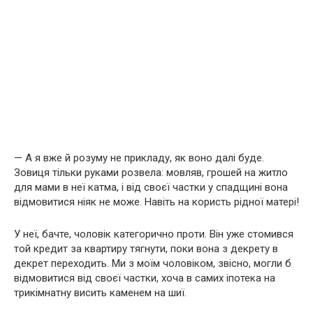
— А я вже й розуму не прикладу, як воно далі буде.
Зовиця тільки руками розвела: мовляв, грошей на житло
для мами в неї катма, і від своєї частки у спадщині вона
відмовитися ніяк не може. Навіть на користь рідної матері!
У неї, бачте, чоловік категорично проти. Він уже стомився
той кредит за квартиру тягнути, поки вона з декрету в
декрет переходить. Ми з моїм чоловіком, звісно, могли б
відмовитися від своєї частки, хоча в самих іпотека на
трикімнатну висить каменем на шиї.