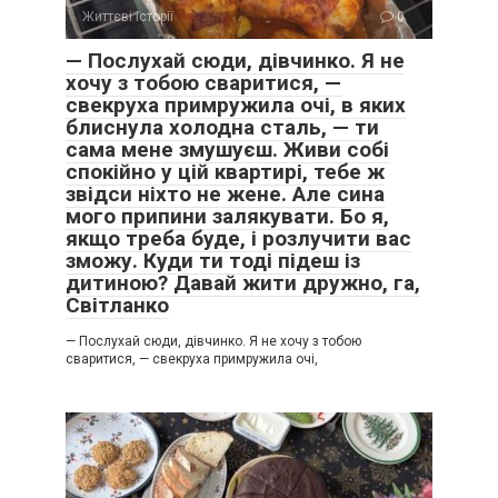
Життєві історії
0
— Послухай сюди, дівчинко. Я не
хочу з тобою сваритися, —
свекруха примружила очі, в яких
блиснула холодна сталь, — ти
сама мене змушуєш. Живи собі
спокійно у цій квартирі, тебе ж
звідси ніхто не жене. Але сина
мого припини залякувати. Бо я,
якщо треба буде, і розлучити вас
зможу. Куди ти тоді підеш із
дитиною? Давай жити дружно, га,
Світланко
— Послухай сюди, дівчинко. Я не хочу з тобою
сваритися, — свекруха примружила очі,