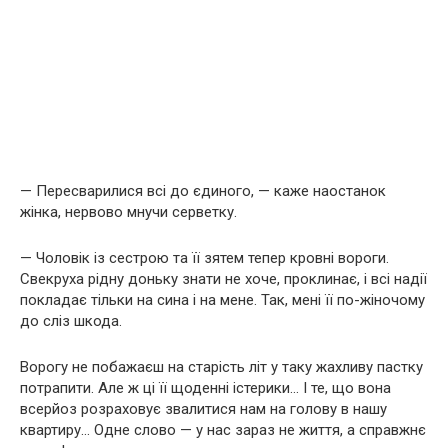
— Пересварилися всі до єдиного, — каже наостанок
жінка, нервово мнучи серветку.
— Чоловік із сестрою та її зятем тепер кровні вороги.
Свекруха рідну доньку знати не хоче, проклинає, і всі надії
покладає тільки на сина і на мене. Так, мені її по-жіночому
до сліз шкода.
Ворогу не побажаєш на старість літ у таку жахливу пастку
потрапити. Але ж ці її щоденні істерики… І те, що вона
всерйоз розраховує звалитися нам на голову в нашу
квартиру… Одне слово — у нас зараз не життя, а справжнє