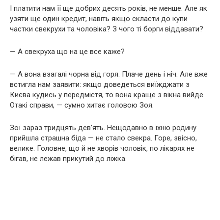
І платити нам її ще добрих десять років, не менше. Але як
узяти ще один кредит, навіть якщо скласти до купи
частки свекрухи та чоловіка? З чого ті борги віддавати?
— А свекруха що на це все каже?
— А вона взагалі чорна від горя. Плаче день і ніч. Але вже
встигла нам заявити: якщо доведеться виїжджати з
Києва кудись у передмістя, то вона краще з вікна вийде.
Отакі справи, — сумно хитає головою Зоя.
Зої зараз тридцять дев’ять. Нещодавно в їхню родину
прийшла страшна біда — не стало свекра. Горе, звісно,
велике. Головне, що й не хворів чоловік, по лікарях не
бігав, не лежав прикутий до ліжка.