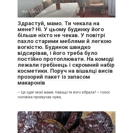
Життєві історії
0
Здрастуй, мамо. Ти чекала на
мене? Ні. У цьому будинку його
більше ніхто не чекав. У повітрі
пахло старими меблями й легкою
вогкістю. Будинок швидко
відсирівав, і його треба було
постійно протоплювати. На комоді
лежали гребінець і скромний набір
косметики. Поруч на вішалці висів
прозорий пакет із запасом
макаронів
— Це одяг моєї мами. Навіщо ти його зібрала? — голос
чоловіка прозвучав чуже,