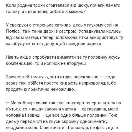
Коли родина трохи оговталася від шоку, почали ламати
голову: а що ж тепер робити з мамою?
У свекрухи є старенька хатинка, десь у глухому селі на
Поліссі, та й та на двох із сестрою. Успадкували колись
від своєї матері, і тепер чоловікова тітка використовує ту
халабуду як літню дачу, щоб помідори садити.
Навіть якщо спробувати вимагати за ту половину якусь
компенсацію, то й копійок не вторгуєш.
Зручностей там нуль, хата стара, перекошена — люди
зараз такі обійстя просто кидають напризволяще, бо
продати їх практично неможливо.
— Ми собі міркували так: раз квартира тепер ділиться на
п’ятьох, то «наша» законна частка — свекрушина, мого
чоловіка і зовиці — це все одно більше половини. Тож
десь у передмісті на якусь скромну однокімнатну
неодмінно мало б вистачити. Щоправда, не факт, що в