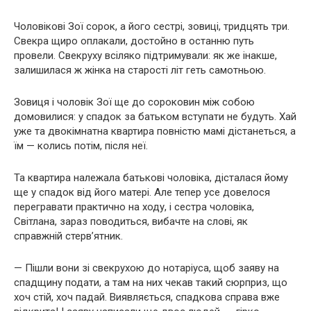
Чоловікові Зої сорок, а його сестрі, зовиці, тридцять три.
Свекра щиро оплакали, достойно в останню путь
провели. Свекруху всіляко підтримували: як же інакше,
залишилася ж жінка на старості літ геть самотньою.
Зовиця і чоловік Зої ще до сороковин між собою
домовилися: у спадок за батьком вступати не будуть. Хай
уже та двокімнатна квартира повністю мамі дістанеться, а
їм — колись потім, після неї.
Та квартира належала батькові чоловіка, дісталася йому
ще у спадок від його матері. Але тепер усе довелося
перегравати практично на ходу, і сестра чоловіка,
Світлана, зараз поводиться, вибачте на слові, як
справжній стерв’ятник.
— Пішли вони зі свекрухою до нотаріуса, щоб заяву на
спадщину подати, а там на них чекав такий сюрприз, що
хоч стій, хоч падай. Виявляється, спадкова справа вже