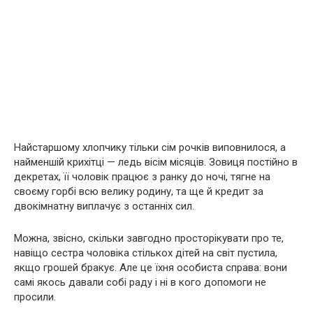
Найстаршому хлопчику тільки сім рочків виповнилося, а
найменшій крихітці — ледь вісім місяців. Зовиця постійно в
декретах, її чоловік працює з ранку до ночі, тягне на
своєму горбі всю велику родину, та ще й кредит за
двокімнатну виплачує з останніх сил.
Можна, звісно, скільки завгодно просторікувати про те,
навіщо сестра чоловіка стількох дітей на світ пустила,
якщо грошей бракує. Але це їхня особиста справа: вони
самі якось давали собі раду і ні в кого допомоги не
просили.