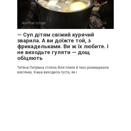
Життєві історії
0
— Суп дітям свіжий курячий
зварила. А ви доїжте той, з
фрикадельками. Ви ж їх любите. І
не виходьте гуляти — дощ
обіцяють
Тетяна Петрівна стояла біля плити й тихо розмішувала
вівсянку. Каша виходила густа, як і