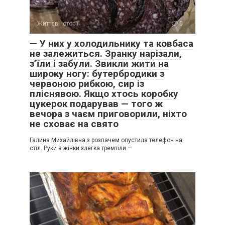
Життєві історії
0
— У них у холодильнику та ковбаса
не залежиться. Зранку нарізали,
з’їли і забули. Звикли жити на
широку ногу: бутербродики з
червоною рибкою, сир із
пліснявою. Якщо хтось коробку
цукерок подарував — того ж
вечора з чаєм приговорили, ніхто
не сховає на свято
Галина Михайлівна з розпачем опустила телефон на
стіл. Руки в жінки злегка тремтіли —