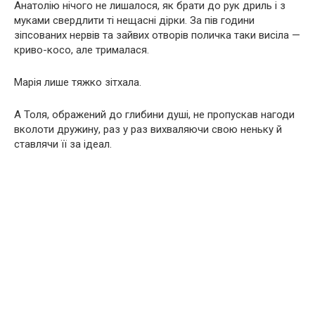
Анатолію нічого не лишалося, як брати до рук дриль і з
муками свердлити ті нещасні дірки. За пів години
зіпсованих нервів та зайвих отворів поличка таки висіла —
криво-косо, але трималася.
Марія лише тяжко зітхала.
А Толя, ображений до глибини душі, не пропускав нагоди
вколоти дружину, раз у раз вихваляючи свою неньку й
ставлячи її за ідеал.