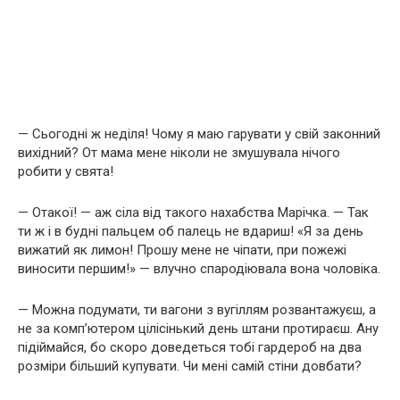
— Сьогодні ж неділя! Чому я маю гарувати у свій законний
вихідний? От мама мене ніколи не змушувала нічого
робити у свята!
— Отакої! — аж сіла від такого нахабства Марічка. — Так
ти ж і в будні пальцем об палець не вдариш! «Я за день
вижатий як лимон! Прошу мене не чіпати, при пожежі
виносити першим!» — влучно спародіювала вона чоловіка.
— Можна подумати, ти вагони з вугіллям розвантажуєш, а
не за комп’ютером цілісінький день штани протираєш. Ану
підіймайся, бо скоро доведеться тобі гардероб на два
розміри більший купувати. Чи мені самій стіни довбати?