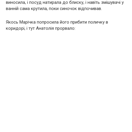
виносила, і посуд натирала до блиску, і навіть змішувачі у
ванній сама крутила, поки синочок відпочивав.
Якось Марічка попросила його прибити поличку в
коридорі, і тут Анатолія прорвало: