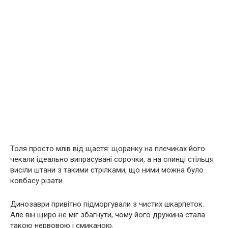
Толя просто млів від щастя: щоранку на плечиках його
чекали ідеально випрасувані сорочки, а на спинці стільця
висіли штани з такими стрілками, що ними можна було
ковбасу різати.
Динозаври привітно підморгували з чистих шкарпеток.
Але він щиро не міг збагнути, чому його дружина стала
такою нервовою і смиканою.