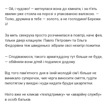
— Ой, і чудово! — метнулася вона до кімнати, і за п’ять
хвилин уже стояла на порозі з упакованою валізкою. —
Толю, дружина в тебе — золото, а не господиня! Бережи
її!
За мить свекруха просто розчинилася в повітрі, наче фея,
тільки двері клацнули. Павло Петрович та Ольга
Федорівна теж швиденько зібрали свої нехитрі пожитки.
— Сподіваємося, такого армагеддону тут більше не буде,
— обійняли вони дітей і подалися додому.
Від того пам’ятного дня в їхній молодій сім’ї більше не
виникало суперечок, чия черга виносити сміття, гудіти
пилотягом у вихідні і куди кидати брудні шкарпетки.
Ніхто вже не кликав «техпідтримку» чи «аварійну службу»
в особі батьків.