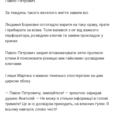
Павло Петрович.
За тиждень такого веселого життя завили всі.
Людмилі Борисівні остогидло варити на таку ораву, прати
і прибирати за всіма. Толя валився з ніг від важкого
перфоратора, розвідних ключів та заміни прокладок у
кранах.
Павло Петрович захрип втовкмачувати зятю прописні
істини й пояснювати різницю між гайковим і розвідним
ключами.
І лише Марічка з мамою тихенько спостерігали за цим
цирком збоку.
— Павле Петровичу, змилуйтеся! — зрештою заридав
душею Анатолій. — Не можу я стільки інформації в голові
тримати! Це ж із досвідом приходить, на власних ґулях. Я
всьому навчуся, слово честі!