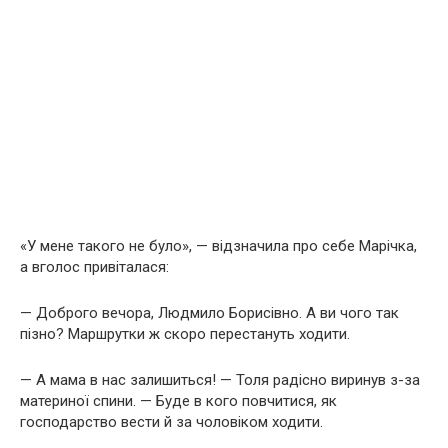
«У мене такого не було», — відзначила про себе Марічка,
а вголос привіталася:
— Доброго вечора, Людмило Борисівно. А ви чого так
пізно? Маршрутки ж скоро перестануть ходити.
— А мама в нас залишиться! — Толя радісно виринув з-за
материної спини. — Буде в кого повчитися, як
господарство вести й за чоловіком ходити.