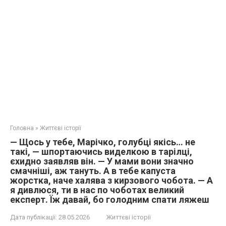
Головна
»
Життєві історії
— Щось у тебе, Марічко, голубці якісь… не
такі, — шпортаючись виделкою в тарілці,
єхидно заявляв він. — У мами вони значно
смачніші, аж тануть. А в тебе капуста
жорстка, наче халява з кирзового чобота. — А
я дивлюся, ти в нас по чоботах великий
експерт. Їж давай, бо голодним спати ляжеш
Дата публікації:
28.05.2026
Життєві історії