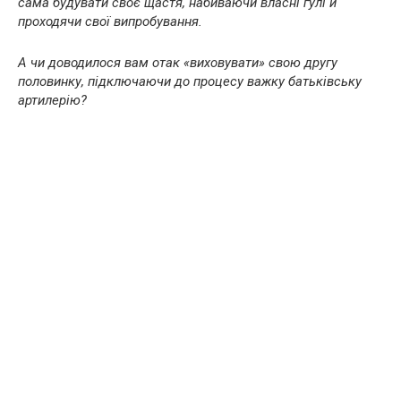
сама будувати своє щастя, набиваючи власні ґулі й
проходячи свої випробування.
А чи доводилося вам отак «виховувати» свою другу
половинку, підключаючи до процесу важку батьківську
артилерію?