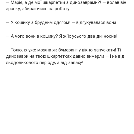
— Маріє, а де мої шкарпетки з динозаврами?! — волав він
зранку, збираючись на роботу.
— У кошику з брудним одягом! — відгукувалася вона.
— А чого вони в кошику? Я ж їх усього два дні носив!
— Толю, їх уже можна як бумеранг у вікно запускати! Ті
динозаври на твоїх шкарпетках давно вимерли — і не від
льодовикового періоду, а від запаху!