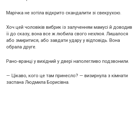
Марічка не хотіла відкрито скандалити зі свекрухою.
Хоч цей чоловіків вибрик із залученням мамусі й доводив
її до сказу, вона все ж любила свого нехлюя. Лишалося
або змиритися, або завдати удару у відповідь. Вона
обрала друге.
Рано-вранці у вихідний у двері наполегливо подзвонили.
— Цікаво, кого це там принесло? — визирнула з кімнати
заспана Людмила Борисівна.