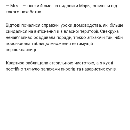
— Мгм… — тільки й змогла видавити Марія, онімівши від
такого нахабства.
Відтоді почалися справжні уроки домоводства, які більше
скидалися на витіснення її з власної території. Свекруха
ненав’язливо роздавала поради, тяжко зітхаючи так, ніби
пояснювала таблицю множення нетямущій
першокласниці.
Квартира заблищала стерильною чистотою, а з кухні
постійно тягнуло запахами пирогів та наваристих супів.