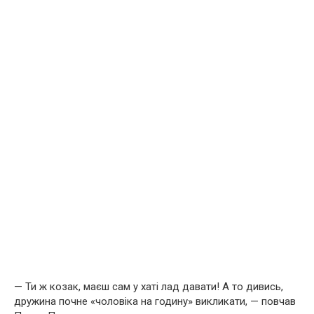
— Ти ж козак, маєш сам у хаті лад давати! А то дивись,
дружина почне «чоловіка на годину» викликати, — повчав