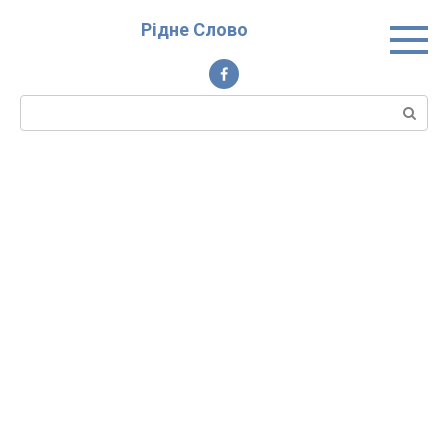
Перейти
Рідне Слово
до
вмісту
Пошук: