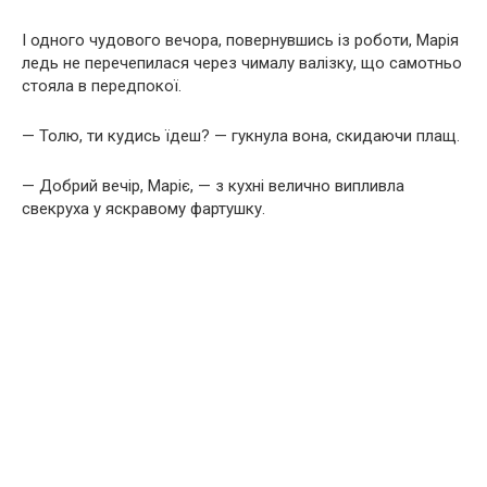
І одного чудового вечора, повернувшись із роботи, Марія
ледь не перечепилася через чималу валізку, що самотньо
стояла в передпокої.
— Толю, ти кудись їдеш? — гукнула вона, скидаючи плащ.
— Добрий вечір, Маріє, — з кухні велично випливла
свекруха у яскравому фартушку.