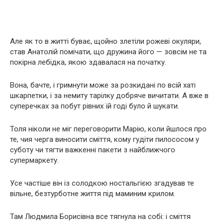
Але як то в житті буває, щойно злетіли рожеві окуляри,
став Анатолій помічати, що дружина його — зовсім не та
покірна лебідка, якою здавалася на початку.
Вона, бачте, і гримнути може за розкидані по всій хаті
шкарпетки, і за немиту тарілку добряче вичитати. А вже в
суперечках за побут рівних їй годі було й шукати.
Толя ніколи не міг переговорити Марію, коли йшлося про
те, чия черга виносити сміття, кому гудіти пилососом у
суботу чи тягти важкенні пакети з найближчого
супермаркету.
Усе частіше він із солодкою ностальгією згадував те
вільне, безтурботне життя під маминим крилом.
Там Людмила Борисівна все тягнула на собі: і сміття