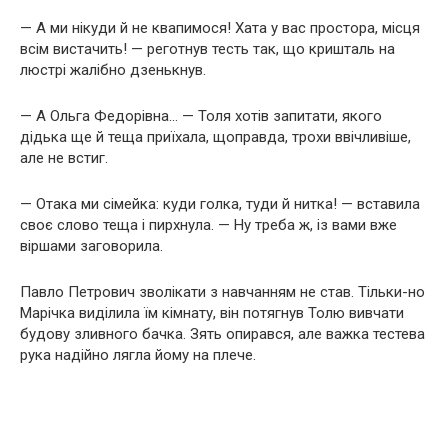
— А ми нікуди й не квапимося! Хата у вас простора, місця
всім вистачить! — реготнув тесть так, що кришталь на
люстрі жалібно дзенькнув.
— А Ольга Федорівна… — Толя хотів запитати, якого
дідька ще й теща приїхала, щоправда, трохи ввічливіше,
але не встиг.
— Отака ми сімейка: куди голка, туди й нитка! — вставила
своє слово теща і пирхнула. — Ну треба ж, із вами вже
віршами заговорила.
Павло Петрович зволікати з навчанням не став. Тільки-но
Марічка виділила їм кімнату, він потягнув Толю вивчати
будову зливного бачка. Зять опирався, але важка тестева
рука надійно лягла йому на плече.