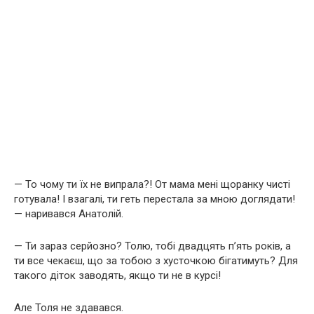
— То чому ти їх не випрала?! От мама мені щоранку чисті
готувала! І взагалі, ти геть перестала за мною доглядати!
— наривався Анатолій.
— Ти зараз серйозно? Толю, тобі двадцять п’ять років, а
ти все чекаєш, що за тобою з хусточкою бігатимуть? Для
такого діток заводять, якщо ти не в курсі!
Але Толя не здавався.