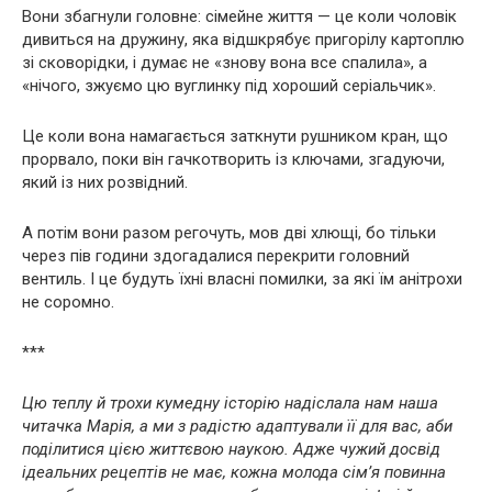
Вони збагнули головне: сімейне життя — це коли чоловік
дивиться на дружину, яка відшкрябує пригорілу картоплю
зі сковорідки, і думає не «знову вона все спалила», а
«нічого, зжуємо цю вуглинку під хороший серіальчик».
Це коли вона намагається заткнути рушником кран, що
прорвало, поки він гачкотворить із ключами, згадуючи,
який із них розвідний.
А потім вони разом регочуть, мов дві хлющі, бо тільки
через пів години здогадалися перекрити головний
вентиль. І це будуть їхні власні помилки, за які їм анітрохи
не соромно.
***
Цю теплу й трохи кумедну історію надіслала нам наша
читачка Марія, а ми з радістю адаптували її для вас, аби
поділитися цією життєвою наукою. Адже чужий досвід
ідеальних рецептів не має, кожна молода сім’я повинна