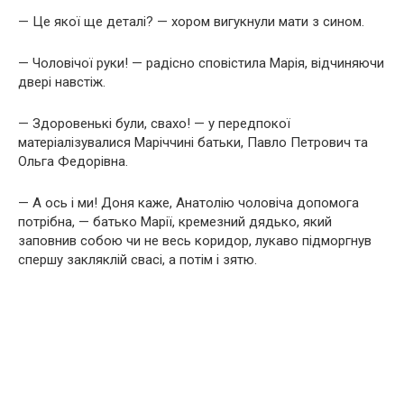
— Це якої ще деталі? — хором вигукнули мати з сином.
— Чоловічої руки! — радісно сповістила Марія, відчиняючи
двері навстіж.
— Здоровенькі були, свахо! — у передпокої
матеріалізувалися Маріччині батьки, Павло Петрович та
Ольга Федорівна.
— А ось і ми! Доня каже, Анатолію чоловіча допомога
потрібна, — батько Марії, кремезний дядько, який
заповнив собою чи не весь коридор, лукаво підморгнув
спершу закляклій свасі, а потім і зятю.