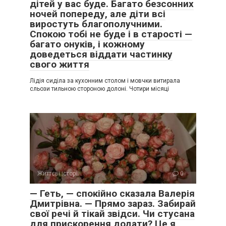
дітей у вас буде. Багато безсонних
ночей попереду, але діти всі
виростуть благополучними.
Спокою тобі не буде і в старості —
багато онуків, і кожному
доведеться віддати частинку
свого життя
Лідія сиділа за кухонним столом і мовчки витирала
сльози тильною стороною долоні. Чотири місяці
Життєві історії
0
— Геть, — спокійно сказала Валерія
Дмитрівна. — Прямо зараз. Забирай
свої речі й тікай звідси. Чи стусана
для прискорення додати? Це я