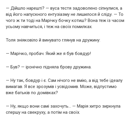
— Дійшло нарешті? — вуса тестя задоволено сіпнулися, а
від його напускного ентузіазму не лишилося й сліду. — То
чого ж ти тоді на Марічку бочку котиш? Вона теж із часом
усьому навчиться, і теж на своїх помилках.
Толя зніяковіло й винувато глянув на дружину:
— Марічко, пробач. Який же я був бовдур!
— Був? — іронічно підняла брову дружина.
— Ну так, бовдур і є. Сам нічого не вмію, а від тебе ідеалу
вимагав. Я все зрозумів і усвідомив. Може, відпустимо
вже батьків по домівках?
— Ну, якщо вони самі захочуть… — Марія хитро зиркнула
спершу на свекруху, а потім на своїх.