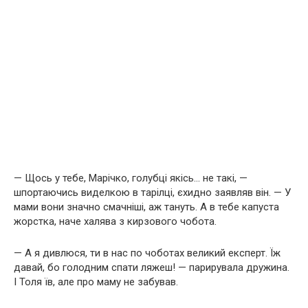
— Щось у тебе, Марічко, голубці якісь… не такі, —
шпортаючись виделкою в тарілці, єхидно заявляв він. — У
мами вони значно смачніші, аж тануть. А в тебе капуста
жорстка, наче халява з кирзового чобота.
— А я дивлюся, ти в нас по чоботах великий експерт. Їж
давай, бо голодним спати ляжеш! — парирувала дружина.
І Толя їв, але про маму не забував.