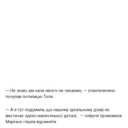
— Не знаю, ми наче нікого не чекаємо, — спантеличено
почухав потилицю Толя.
— А я тут подумала, що нашому ідеальному дому не
вистачає однієї малесенької деталі… — співуче промовила
Марічка і пішла відчиняти.