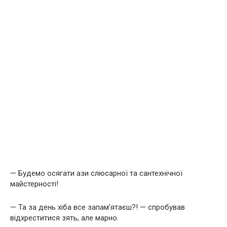
— Будемо осягати ази слюсарної та сантехнічної
майстерності!
— Та за день хіба все запам’ятаєш?! — спробував
відхреститися зять, але марно.