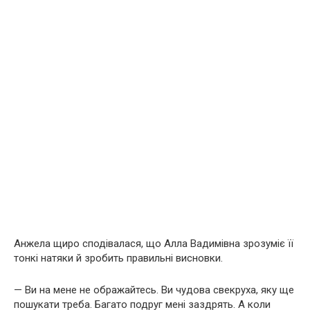
Анжела щиро сподівалася, що Алла Вадимівна зрозуміє її
тонкі натяки й зробить правильні висновки.
— Ви на мене не ображайтесь. Ви чудова свекруха, яку ще
пошукати треба. Багато подруг мені заздрять. А коли