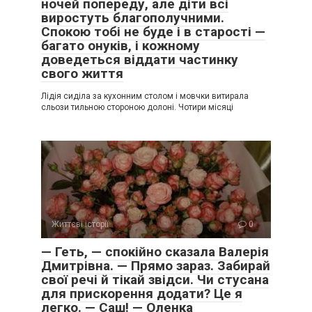
ночей попереду, але діти всі
виростуть благополучними.
Спокою тобі не буде і в старості —
багато онуків, і кожному
доведеться віддати частинку
свого життя
Лідія сиділа за кухонним столом і мовчки витирала
сльози тильною стороною долоні. Чотири місяці
Життєві історії
0
— Геть, — спокійно сказала Валерія
Дмитрівна. — Прямо зараз. Забирай
свої речі й тікай звідси. Чи стусана
для прискорення додати? Це я
легко. — Саш! — Оленка