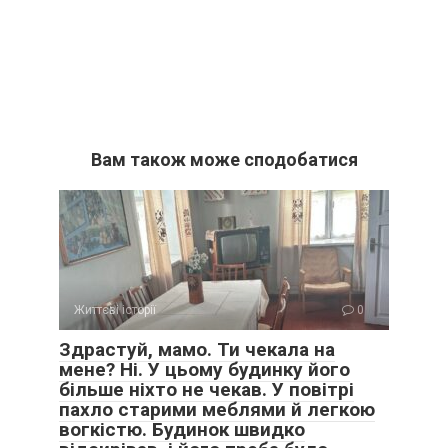
Вам також може сподобатися
Життєві історії
0
Здрастуй, мамо. Ти чекала на
мене? Ні. У цьому будинку його
більше ніхто не чекав. У повітрі
пахло старими меблями й легкою
вогкістю. Будинок швидко