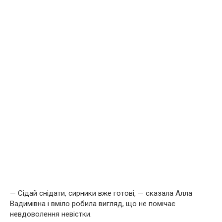
— Сідай снідати, сирники вже готові, — сказала Алла
Вадимівна і вміло робила вигляд, що не помічає
невдоволення невістки.