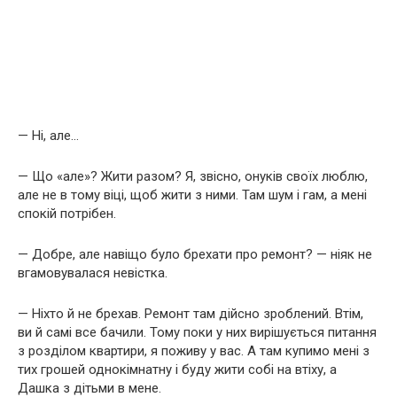
— Ні, але…
— Що «але»? Жити разом? Я, звісно, онуків своїх люблю,
але не в тому віці, щоб жити з ними. Там шум і гам, а мені
спокій потрібен.
— Добре, але навіщо було брехати про ремонт? — ніяк не
вгамовувалася невістка.
— Ніхто й не брехав. Ремонт там дійсно зроблений. Втім,
ви й самі все бачили. Тому поки у них вирішується питання
з розділом квартири, я поживу у вас. А там купимо мені з
тих грошей однокімнатну і буду жити собі на втіху, а
Дашка з дітьми в мене.