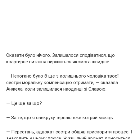
Сказати було нічого. Залишалося сподіватися, що
квартирне питання вирішиться якомога швидше.
— Непогано було б ще з колишнього чоловіка твоєї
сестри моральну компенсацію отримати, — сказала
Анжела, коли залишилася наодинці зі Славою.
— Це ще за що?
— За те, що я свекруху терплю вже котрий місяць.
— Перестань, адвокат сестри обіцяв прискорити процес. І
знаходить у цьому плюси. Чуєш, який аромат доноситься