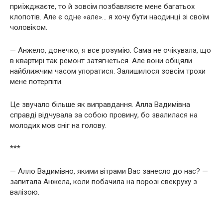
приїжджаєте, то й зовсім позбавляєте мене багатьох
клопотів. Але є одне «але»… я хочу бути наодинці зі своїм
чоловіком.
— Анжело, донечко, я все розумію. Сама не очікувала, що
в квартирі так ремонт затягнеться. Але вони обіцяли
найближчим часом упоратися. Залишилося зовсім трохи
мене потерпіти.
Це звучало більше як виправдання. Алла Вадимівна
справді відчувала за собою провину, бо звалилася на
молодих мов сніг на голову.
***
— Алло Вадимівно, якими вітрами Вас занесло до нас? —
запитала Анжела, коли побачила на порозі свекруху з
валізою.