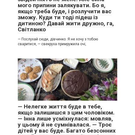
мого припини залякувати. Бо я,
якщо треба буде, і розлучити вас
зможу. Куди ти тоді підеш із
дитиною? Давай жити дружно, га,
Світланко
— Послухай сюди, дівчинко. Я не хочу з тобою
сваритися, — свекруха примружила очі,
Життєві історії
0
— Нелегке життя буде в тебе,
якщо залишишся з цим чоловіком.
— Інна лише усміхнулася: мовляв,
у цьому й не сумнівалася. — Троє
дітей у вас буде. Багато безсонних