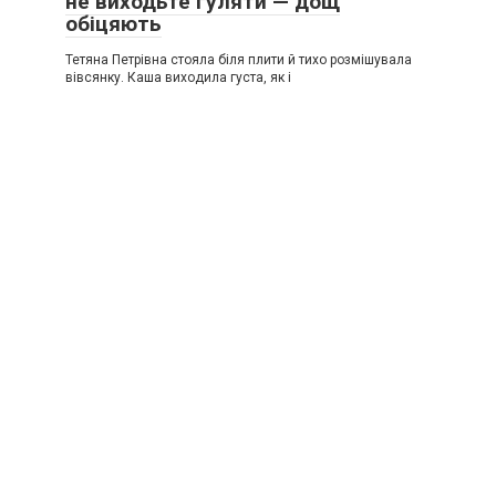
не виходьте гуляти — дощ
обіцяють
Тетяна Петрівна стояла біля плити й тихо розмішувала
вівсянку. Каша виходила густа, як і