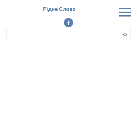
Перейти
Рідне Слово
до
вмісту
Пошук: