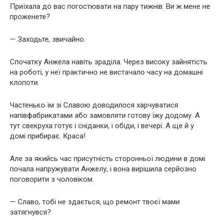
Приїхала до вас погостювати на пару тижнів. Ви ж мене не
проженете?
— Заходьте, звичайно.
Спочатку Анжела навіть зраділа. Через високу зайнятість
на роботі, у неї практично не вистачало часу на домашні
клопоти.
Частенько їм зі Славою доводилося харчуватися
напівфабрикатами або замовляти готову їжу додому. А
тут свекруха готує і сніданки, і обіди, і вечері. А ще й у
домі прибирає. Краса!
Але за якийсь час присутність сторонньої людини в домі
почала напружувати Анжелу, і вона вирішила серйозно
поговорити з чоловіком.
— Славо, тобі не здається, що ремонт твоєї мами
затягнувся?