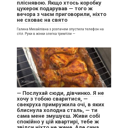
пліснявою. Якщо хтось коробку
цукерок подарував — того ж
вечора з чаєм приговорили, ніхто
не сховає на свято
Галина Михайлівна з розпачем опустила телефон на
стіл. Руки в жінки злегка тремтіли —
Життєві історії
0
— Послухай сюди, дівчинко. Я не
хочу з тобою сваритися, —
свекруха примружила очі, в яких
блиснула холодна сталь, — ти
сама мене змушуєш. Живи собі
спокійно у цій квартирі, тебе ж
звідси ніхто не жене. Але сина