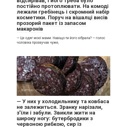
відсирівав, і його треба було
постійно протоплювати. На комоді
лежали гребінець і скромний набір
косметики. Поруч на вішалці висів
прозорий пакет із запасом
макаронів
— Це одяг моєї мами. Навіщо ти його зібрала? — голос
чоловіка прозвучав чуже,
Життєві історії
0
— У них у холодильнику та ковбаса
не залежиться. Зранку нарізали,
з’їли і забули. Звикли жити на
широку ногу: бутербродики з
червоною рибкою, сир із