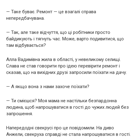
— Таке буває. Ремонт — це взагалі справа
непередбачувана.
— Так, але таке відчуття, що ці робітники просто
байдикують і тягнуть час. Може, варто подивитися, що
там відбувається?
Алла Вадимівна жила в області, у невеликому селищі.
Слава не став говорити про ідею перевірити ремонт і
сказав, що на вихідних друзі запросили поїхати на дачу.
— А якщо вона з нами захоче поїхати?
— Ти смієшся? Моя мама не настільки безпардонна
людина, щоб напрошуватися в гості до чужих людей без
запрошення.
Напередодні свекрусі про це повідомили. На диво
Анжели, свекруха справді не стала напрошуватися в гості.