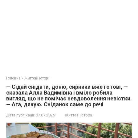
Головна
»
Життєві історії
— Сідай снідати, доню, сирники вже готові, —
сказала Алла Вадимівна і вміло робила
вигляд, що не помічає невдоволення невістки.
— Ага, дякую. Сніданок саме до речі
Дата публікації:
07.07.2025
Життєві історії