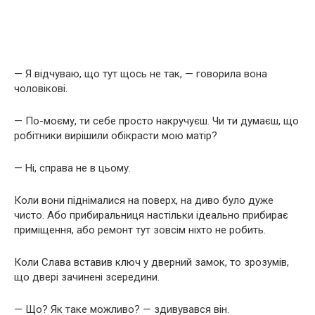
— Я відчуваю, що тут щось не так, — говорила вона
чоловікові.
— По-моєму, ти себе просто накручуєш. Чи ти думаєш, що
робітники вирішили обікрасти мою матір?
— Ні, справа не в цьому.
Коли вони піднімалися на поверх, на диво було дуже
чисто. Або прибиральниця настільки ідеально прибирає
приміщення, або ремонт тут зовсім ніхто не робить.
Коли Слава вставив ключ у дверний замок, то зрозумів,
що двері зачинені зсередини.
— Що? Як таке можливо? — здивувався він.