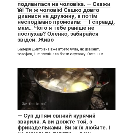
подивилася на чоловіка. — Скажи
їй! Ти ж чоловік! Сашко довго
дивився на дружину, а потім
несподівано промовив: — І справді,
мам… Чого я тебе раніше не
послухав? Оленко, забирайся
звідси. Живо
Валерія Дмитрівна вже втретє чула, як дзвонить
телефон, і не поспішала брати слухавку. Останнім
Життєві історії
0
— Суп дітям свіжий курячий
зварила. А ви доїжте той, з
фрикадельками. Ви ж їх любите. І