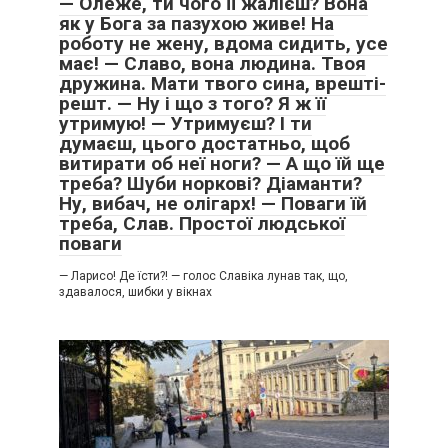
— Олеже, ти чого її жалієш? Вона
як у Бога за пазухою живе! На
роботу не жену, вдома сидить, усе
має! — Славо, вона людина. Твоя
дружина. Мати твого сина, врешті-
решт. — Ну і що з того? Я ж її
утримую! — Утримуєш? І ти
думаєш, цього достатньо, щоб
витирати об неї ноги? — А що їй ще
треба? Шуби норкові? Діаманти?
Ну, вибач, не олігарх! — Поваги їй
треба, Слав. Простої людської
поваги
— Ларисо! Де їсти?! — голос Славіка лунав так, що,
здавалося, шибки у вікнах