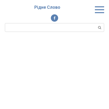
Перейти
Рідне Слово
до
вмісту
Пошук: