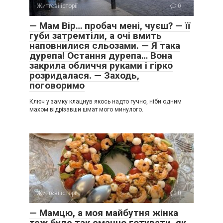
Життєві історії
0
— Мам Вір… пробач мені, чуєш? — її
губи затремтіли, а очі вмить
наповнилися сльозами. — Я така
дурепа! Остання дурепа… Вона
закрила обличчя руками і гірко
розридалася. — Заходь,
поговоримо
Ключ у замку клацнув якось надто гучно, ніби одним
махом відрізавши шмат мого минулого.
Життєві історії
0
— Мамцю, а моя майбутня жінка
теж буде так смачно готувати, як