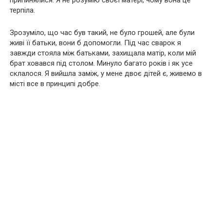
припинялися. Я не розумію своєї матері, чому вона це
терпіла.
Зрозуміло, що час був такий, не було грошей, але були
живі її батьки, вони б допомогли. Під час сварок я
завжди стояла між батьками, захищала матір, коли мій
брат ховався під столом. Минуло багато років і як усе
склалося. Я вийшла заміж, у мене двоє дітей є, живемо в
місті все в принципі добре.