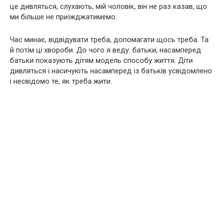
це дивляться, слухають, мій чоловік, він не раз казав, що
ми більше не приїжджатимемо.
Час минає, відвідувати треба, допомагати щось треба. Та
й потім ці хвороби. До чого я веду: батьки, насамперед
батьки показують дітям модель способу життя. Діти
дивляться і насичують насамперед із батьків усвідомлено
і несвідомо те, як треба жити.