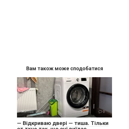
Вам також може сподобатися
Життєві історії
0
— Відкриваю двері — тиша. Тільки
от тхне так, що очі виїдає.