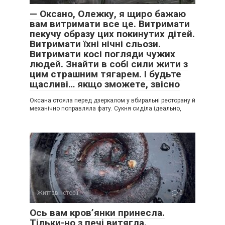
— Оксано, Олежку, я щиро бажаю
вам витримати все це. Витримати
пекучу образу цих покинутих дітей.
Витримати їхні нічні сльози.
Витримати косі погляди чужих
людей. Знайти в собі сили жити з
цим страшним тягарем. І будьте
щасливі… якщо зможете, звісно
Оксана стояла перед дзеркалом у вбиральні ресторану й
механічно поправляла фату. Сукня сиділа ідеально,
Життєві історії
0
Ось вам кров’янки принесла.
Тільки-но з печі витягла.