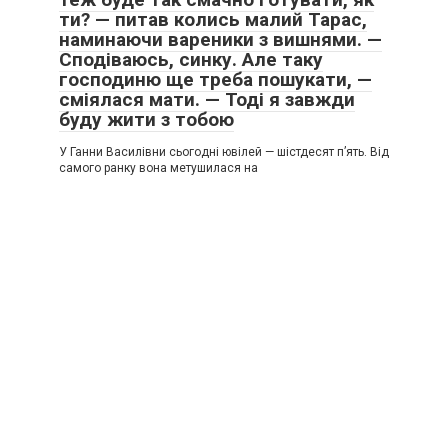
ти? — питав колись малий Тарас,
наминаючи вареники з вишнями. —
Сподіваюсь, синку. Але таку
господиню ще треба пошукати, —
сміялася мати. — Тоді я завжди
буду жити з тобою
У Ганни Василівни сьогодні ювілей — шістдесят п’ять. Від
самого ранку вона метушилася на