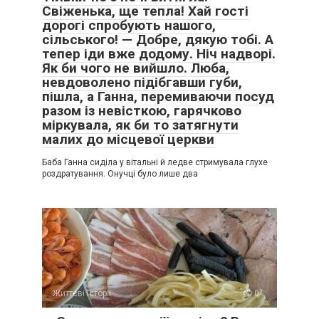
Свіженька, ще тепла! Хай гості
дорогі спробують нашого,
сільського! — Добре, дякую тобі. А
тепер іди вже додому. Ніч надворі.
Як би чого не вийшло. Люба,
невдоволено підібгавши губи,
пішла, а Ганна, перемиваючи посуд
разом із невісткою, гарячково
міркувала, як би то затягнути
малих до місцевої церкви
Баба Ганна сиділа у вітальні й ледве стримувала глухе
роздратування. Онучці було лише два
Життєві історії
0