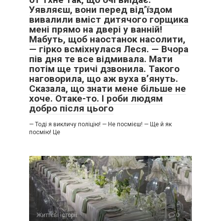
Уявляєш, вони перед від’їздом
вивалили вміст дитячого горщика
мені прямо на двері у ванній!
Мабуть, щоб наостанок насолити,
— гірко всміхнулася Леся. — Вчора
пів дня те все відмивала. Мати
потім ще тричі дзвонила. Такого
наговорила, що аж вуха в’януть.
Сказала, що знати мене більше не
хоче. Отаке-то. І роби людям
добро після цього
— Тоді я викличу поліцію! — Не посмієш! — Ще й як
посмію! Це
Життєві історії
0