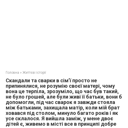
Головна
»
Життєві історії
Скандали та сварки в сім’ї просто не
припинялися, не розумію своєї матері, чому
вона це терпіла, зрозуміло, що час був такий,
не було грошей, але були живі її батьки, вони б
допомогли, під час сварок я завжди стояла
між батьками, захищала матір, коли мій брат
ховався під столом, минуло багато років і як
усе склалося. Я вийшла заміж, у мене двоє
дітей є, живемо в місті все в принципі добре