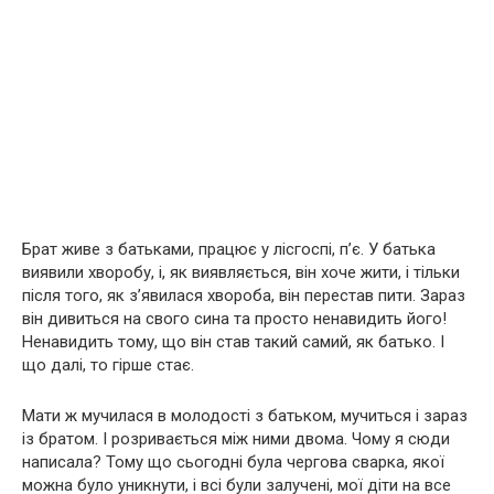
Брат живе з батьками, працює у лісгоспі, п’є. У батька
виявили хворобу, і, як виявляється, він хоче жити, і тільки
після того, як з’явилася хвороба, він перестав пити. Зараз
він дивиться на свого сина та просто ненавидить його!
Ненавидить тому, що він став такий самий, як батько. І
що далі, то гірше стає.
Мати ж мучилася в молодості з батьком, мучиться і зараз
із братом. І розривається між ними двома. Чому я сюди
написала? Тому що сьогодні була чергова сварка, якої
можна було уникнути, і всі були залучені, мої діти на все