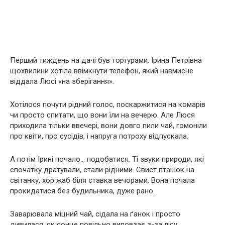
Перший тиждень на дачі був тортурами. Ірина Петрівна
щохвилини хотіла ввімкнути телефон, який навмисне
віддала Люсі «на зберігання».
Хотілося почути рідний голос, поскаржитися на комарів
чи просто спитати, що вони їли на вечерю. Але Люся
приходила тільки ввечері, вони довго пили чай, гомоніли
про квіти, про сусідів, і напруга потроху відпускала.
А потім Ірині почало… подобатися. Ті звуки природи, які
спочатку дратували, стали рідними. Свист пташок на
світанку, хор жаб біля ставка вечорами. Вона почала
прокидатися без будильника, дуже рано.
Заварювала міцний чай, сідала на ґанок і просто
дивилася, як сонце повільно виповзає з-за лісу.