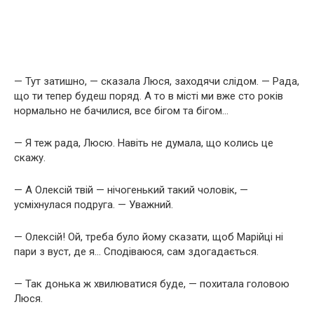
— Тут затишно, — сказала Люся, заходячи слідом. — Рада,
що ти тепер будеш поряд. А то в місті ми вже сто років
нормально не бачилися, все бігом та бігом…
— Я теж рада, Люсю. Навіть не думала, що колись це
скажу.
— А Олексій твій — нічогенький такий чоловік, —
усміхнулася подруга. — Уважний.
— Олексій! Ой, треба було йому сказати, щоб Марійці ні
пари з вуст, де я… Сподіваюся, сам здогадається.
— Так донька ж хвилюватися буде, — похитала головою
Люся.