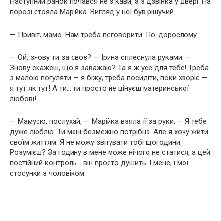
Наступний ранок почався не з кави, а з дзвінка у двері. На
порозі стояла Марійка. Вигляд у неї був рішучий.
— Привіт, мамо. Нам треба поговорити. По-дорослому.
— Ой, знову ти за своє? — Ірина сплеснула руками. —
Знову скажеш, що я заважаю? Та я ж усе для тебе! Треба
з малою погуляти — я біжу, треба посидіти, поки хворіє —
я тут як тут! А ти… ти просто не цінуєш материнської
любові!
— Мамусю, послухай, — Марійка взяла її за руки. — Я тебе
дуже люблю. Ти мені безмежно потрібна. Але я хочу жити
своїм життям. Я не можу звітувати тобі щогодини.
Розумієш? За годину в мене може нічого не статися, а цей
постійний контроль… він просто душить. І мене, і мої
стосунки з чоловіком.