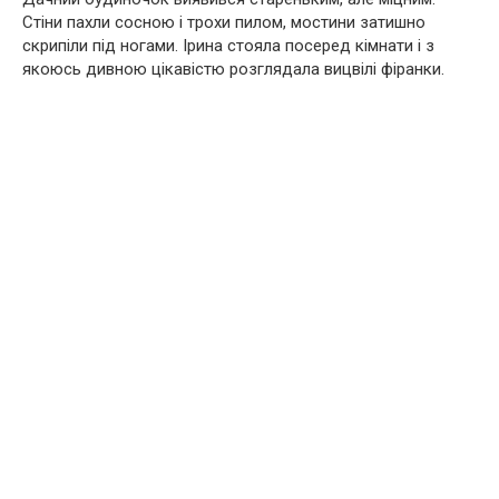
Стіни пахли сосною і трохи пилом, мостини затишно
скрипіли під ногами. Ірина стояла посеред кімнати і з
якоюсь дивною цікавістю розглядала вицвілі фіранки.