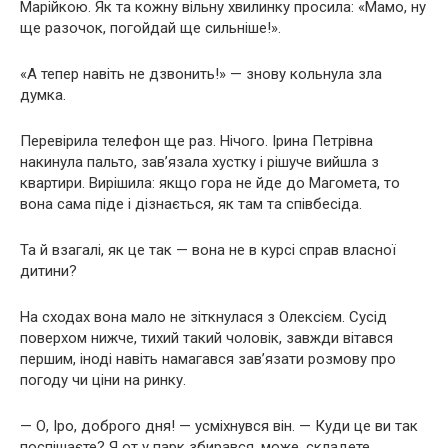
Марійкою. Як та кожну вільну хвилинку просила: «Мамо, ну
ще разочок, погойдай ще сильніше!».
«А тепер навіть не дзвонить!» — знову кольнула зла
думка.
Перевірила телефон ще раз. Нічого. Ірина Петрівна
накинула пальто, зав’язала хустку і рішуче вийшла з
квартири. Вирішила: якщо гора не йде до Магомета, то
вона сама піде і дізнається, як там та співбесіда.
Та й взагалі, як це так — вона не в курсі справ власної
дитини?
На сходах вона мало не зіткнулася з Олексієм. Сусід
поверхом нижче, тихий такий чоловік, завжди вітався
першим, іноді навіть намагався зав’язати розмову про
погоду чи ціни на ринку.
— О, Іро, доброго дня! — усміхнувся він. — Куди це ви так
поспішаєте? Я от у парк збирався, може, складете