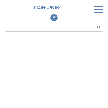
Перейти
Рідне Слово
до
вмісту
Пошук: