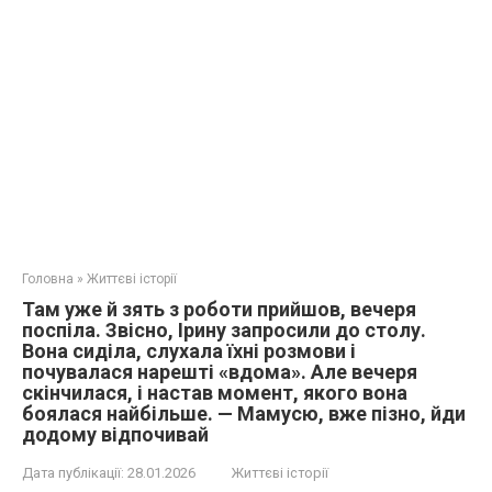
Головна
»
Життєві історії
Там уже й зять з роботи прийшов, вечеря
поспіла. Звісно, Ірину запросили до столу.
Вона сиділа, слухала їхні розмови і
почувалася нарешті «вдома». Але вечеря
скінчилася, і настав момент, якого вона
боялася найбільше. — Мамусю, вже пізно, йди
додому відпочивай
Дата публікації:
28.01.2026
Життєві історії