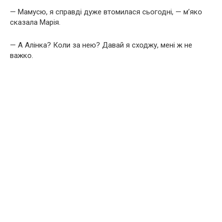
— Мамусю, я справді дуже втомилася сьогодні, — м’яко
сказала Марія.
— А Алінка? Коли за нею? Давай я сходжу, мені ж не
важко.