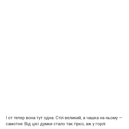
І от тепер вона тут одна. Стіл великий, а чашка на ньому —
самотня. Від цієї думки стало так гірко, аж у горлі