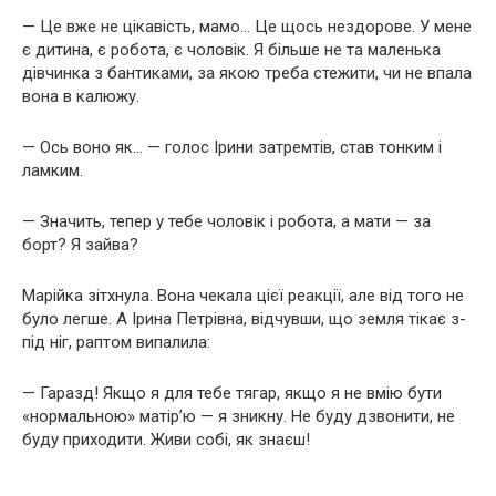
— Це вже не цікавість, мамо… Це щось нездорове. У мене
є дитина, є робота, є чоловік. Я більше не та маленька
дівчинка з бантиками, за якою треба стежити, чи не впала
вона в калюжу.
— Ось воно як… — голос Ірини затремтів, став тонким і
ламким.
— Значить, тепер у тебе чоловік і робота, а мати — за
борт? Я зайва?
Марійка зітхнула. Вона чекала цієї реакції, але від того не
було легше. А Ірина Петрівна, відчувши, що земля тікає з-
під ніг, раптом випалила:
— Гаразд! Якщо я для тебе тягар, якщо я не вмію бути
«нормальною» матір’ю — я зникну. Не буду дзвонити, не
буду приходити. Живи собі, як знаєш!