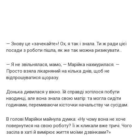
— Знову це «зачекайте»! Ох, я так і знала. Ти ж ради цієї
посади з роботи пішла, як же так можна ризикувати…
— Я не звільнялася, мамо, — Марійка нахмурилася. —
Просто взяла лікарняний на кілька днів, щоб не
відпрошуватися щоразу.
Донька дивилася у вікно. Їй справді хотілося побути
наодинці, але вона знала свою матір: та могла сидіти
годинами, перемиваючи кісточки начальству чи сусідам.
В голові Марійки майнула думка: «Ну чому вона не хоче
повернутися на свою роботу? Її ж кликали вже тричі. Чого
засіла в хаті й вимірює життя моїми дзвінками?»