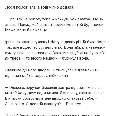
Люся помовчала, а тоді м’яко додала:
— Іро, так на роботу тебе ж кличуть хоч завтра… Ну, як
знаєш. Приїжджай завтра, подивимося той будиночок.
Може, воно й на краще.
Ірина поклала слухавку і відчула дивну річ. Їй було боляче,
так, але водночас… стало легко. Вона зібрала невелику
сумку, вийшла з квартири. Олексія в під’їзді не було. «От
як треба — то нікого немає!» — буркнула вона.
Підійшла до його дверей і натиснула на дзвінок. Він
відчинив майже одразу, ніби чекав.
— Олексію, виручай. Зможеш завтра відвезти мене за
місто? Хочу дачу подивитися. Я заплачу, скільки скажеш.
Він трохи розгубився, але швидко опанував себе: —
Звісно, Іро. О десятій влаштує? — Влаштує.
Дачний будиночок виявився стареньким, але міцним.