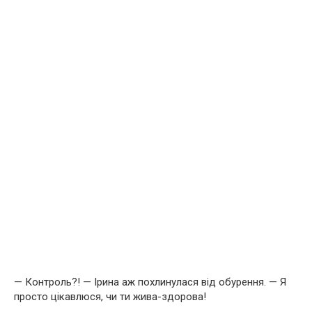
— Контроль?! — Ірина аж похлинулася від обурення. — Я
просто цікавлюся, чи ти жива-здорова!