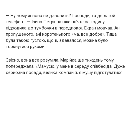
— Ну чому ж вона не дзвонить? Господи, та де ж той
телефон… — Ірина Петрівна вже вп’яте за годину
підходила до тумбочки в передпокої. Екран мовчав. Ані
пропущеного, ані коротенького «ма, все добре». Тиша
була такою густою, що її, здавалося, можна було
торкнутися руками.
Звісно, вона все розуміла. Марійка ще тиждень тому
попереджала: «Мамусю, у мене в середу співбесіда. Дуже
серйозна посада, велика компанія, я мушу підготуватися.