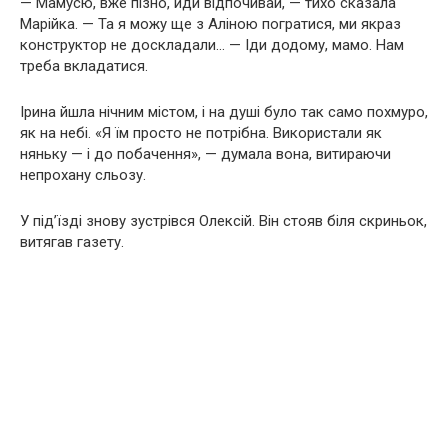
— Мамусю, вже пізно, йди відпочивай, — тихо сказала
Марійка. — Та я можу ще з Аліною погратися, ми якраз
конструктор не доскладали… — Іди додому, мамо. Нам
треба вкладатися.
Ірина йшла нічним містом, і на душі було так само похмуро,
як на небі. «Я їм просто не потрібна. Використали як
няньку — і до побачення», — думала вона, витираючи
непрохану сльозу.
У під’їзді знову зустрівся Олексій. Він стояв біля скриньок,
витягав газету.