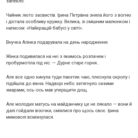
запекло.
Чайник люто засвистів. Ірина Петрівна зняла його з вогню
і дістала особливу кружку. Велика, зі смішним малюнком і
написом: «Найкращій бабусі у світі».
Внучка Алінка подарувала на день народження.
Жінка подивилася на неї з якимось розпачем і
пробурмотіла під ніс: — Дурне старе горня…
Але все одно кинула туди пакетик чаю, плеснула окропу і
підійшла до вікна. Надворі небо затягнуло сизими
хмарами, ось-ось мав уперіщити дощ.
Але молодих матусь на майданчику це не лякало — вони й
далі гойдали візочки, сміялися про щось своє. Ірина
мимоволі всміхнулася.