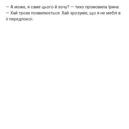
— А може, я саме цього й хочу? — тихо промовила Ірина.
— Хай трохи похвилюється. Хай зрозуміє, що я не меблі в
її передпокої.