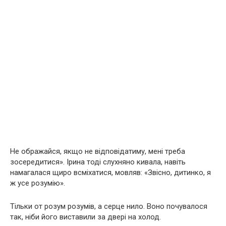
Не ображайся, якщо не відповідатиму, мені треба
зосередитися». Ірина тоді слухняно кивала, навіть
намагалася щиро всміхатися, мовляв: «Звісно, дитинко, я
ж усе розумію».
Тільки от розум розумів, а серце нило. Воно почувалося
так, ніби його виставили за двері на холод.