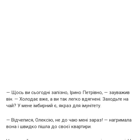
— Щось ви сьогодні запізно, Ірино Петрівно, — зауважив
він. — Холодає вже, а ви так легко вдягнені. Заходьте на
чай? У мене імбирний є, якраз для імунітету.
— Відчепися, Олексію, не до чаю мені зараз! — нагримала
вона і швидко пішла до своєї квартири.