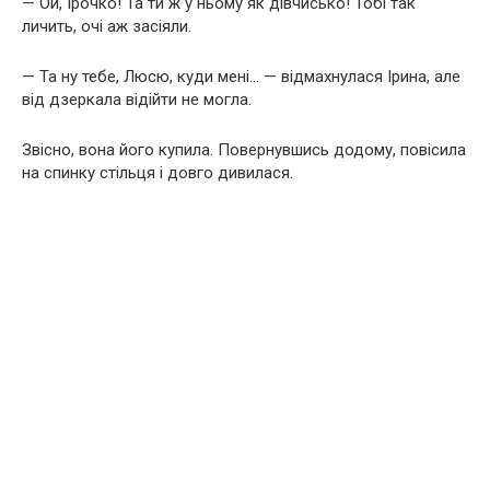
— Ой, Ірочко! Та ти ж у ньому як дівчисько! Тобі так
личить, очі аж засіяли.
— Та ну тебе, Люсю, куди мені… — відмахнулася Ірина, але
від дзеркала відійти не могла.
Звісно, вона його купила. Повернувшись додому, повісила
на спинку стільця і довго дивилася.