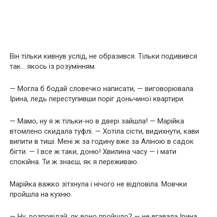
Він тільки кивнув услід, не образився. Тільки подивився
так… якось із розумінням.
— Могла б бодай словечко написати, — виговорювала
Ірина, ледь переступивши поріг доньчиної квартири.
— Мамо, ну я ж тільки-но в двері зайшла! — Марійка
втомлено скидала туфлі. — Хотіла сісти, видихнути, кави
випити в тиші. Мені ж за годину вже за Аліною в садок
бігти. — І все ж таки, доню! Хвилина часу — і мати
спокійна. Ти ж знаєш, як я переживаю.
Марійка важко зітхнула і нічого не відповіла. Мовчки
пройшла на кухню.
— Ну, розповідай, як воно пройшло? — не вгавала Ірина