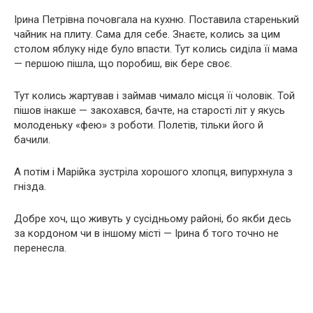
Ірина Петрівна почовгала на кухню. Поставила старенький
чайник на плиту. Сама для себе. Знаєте, колись за цим
столом яблуку ніде було впасти. Тут колись сиділа її мама
— першою пішла, що поробиш, вік бере своє.
Тут колись жартував і займав чимало місця її чоловік. Той
пішов інакше — закохався, бачте, на старості літ у якусь
молоденьку «фею» з роботи. Полетів, тільки його й
бачили.
А потім і Марійка зустріла хорошого хлопця, випурхнула з
гнізда.
Добре хоч, що живуть у сусідньому районі, бо якби десь
за кордоном чи в іншому місті — Ірина б того точно не
перенесла.