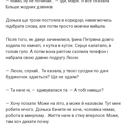
— Мамо, ну не починай… — Іди, Маріє. Я все сказала.
Більше жодних дзвінків.
Донька ще трохи постояла в коридорі, намагаючись
підібрати слова, але потім просто мовчки вийшла.
Після того, як двері зачинилися, Ірина Петрівна довго
ходила по кімнаті, з кутка в куток. Серце калатало, в
голові гуло. А потім вона раптом схопила телефон і
набрала свою давню подругу Люсю.
— Люсю, слухай… Ти казала, у твоєї сусідки по дачі
будиночок здається? Ще не здали?
— Та наче ні, — здивувалася та. — А тобі навіщо?
— Хочу поїхати. Може на літо, а може й назовсім. Тут мені
робити нічого. Донька бачити не хоче, чоловіка немає,
робота в минулому… Життя наче в стіну вперлося. Може,
там хоч дихати почну.