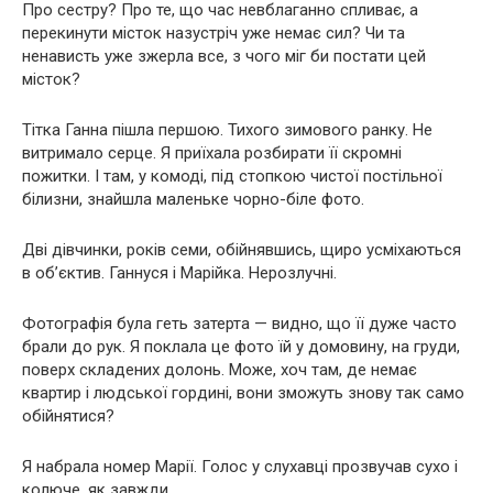
Про сестру? Про те, що час невблаганно спливає, а
перекинути місток назустріч уже немає сил? Чи та
ненависть уже зжерла все, з чого міг би постати цей
місток?
Тітка Ганна пішла першою. Тихого зимового ранку. Не
витримало серце. Я приїхала розбирати її скромні
пожитки. І там, у комоді, під стопкою чистої постільної
білизни, знайшла маленьке чорно-біле фото.
Дві дівчинки, років семи, обійнявшись, щиро усміхаються
в об’єктив. Ганнуся і Марійка. Нерозлучні.
Фотографія була геть затерта — видно, що її дуже часто
брали до рук. Я поклала це фото їй у домовину, на груди,
поверх складених долонь. Може, хоч там, де немає
квартир і людської гордині, вони зможуть знову так само
обійнятися?
Я набрала номер Марії. Голос у слухавці прозвучав сухо і
колюче, як завжди.