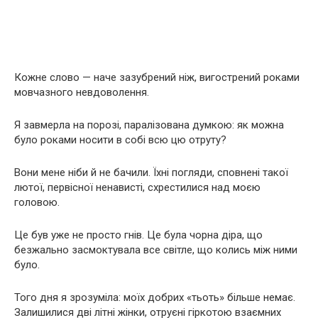
Кожне слово — наче зазубрений ніж, вигострений роками
мовчазного невдоволення.
Я завмерла на порозі, паралізована думкою: як можна
було роками носити в собі всю цю отруту?
Вони мене ніби й не бачили. Їхні погляди, сповнені такої
лютої, первісної ненависті, схрестилися над моєю
головою.
Це був уже не просто гнів. Це була чорна діра, що
безжально засмоктувала все світле, що колись між ними
було.
Того дня я зрозуміла: моїх добрих «тьоть» більше немає.
Залишилися дві літні жінки, отруєні гіркотою взаємних