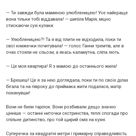
— Ти завжди була маминою улюбленицею! Усе найкраще
вона тільки тобі віддавала! — шипіла Марія, міцно
стискаючи сухі кулаки.
— Улюбленицею?! Та я від плити не відходила, поки ти
свої книжечки почитувала! — голос Ганни тремтів, але в
очах стояли не сльози, а якась каламутна, сліпа лють.
— Це моя квартира! Я з мамою до останнього жила!
— Брешеш! Це я за нею доглядала, поки ти по своїх ділах
бігала та на півроку до приймака жити подалася, матір
покинувши!
Вони не били тарілок. Вони розбивали дещо значно
цінніше — останні ниточки сестринства, теплі спогади про
спільне дитинство, про той щирий сміх на кухні.
Суперечка за квадратні метри і примарну справедливість