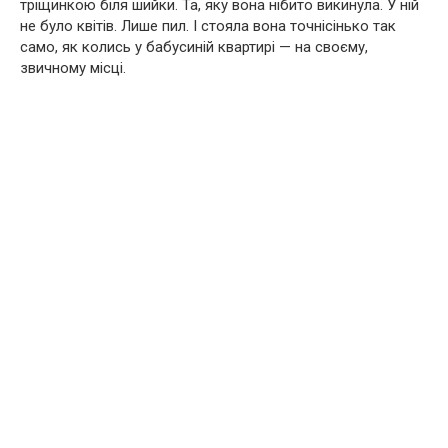
тріщинкою біля шийки. Та, яку вона нібито викинула. У ній
не було квітів. Лише пил. І стояла вона точнісінько так
само, як колись у бабусиній квартирі — на своєму,
звичному місці.