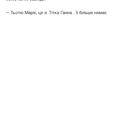
— Тьотю Маріє, це я. Тітка Ганна… Її більше немає.