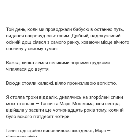
Той день, коли ми проводжали бабусю в останню путь,
видався напрочуд сльотавим. Дрібний, надокучливий
осінній дощ сіявся з самого ранку, ховаючи місце вічного
спочину у сизому тумані.
Важка, липка земля великими чорними грудками
чіплялася до взуття.
Всюди стояли калюжі, віяло пронизливою вогкістю.
Я стояла трохи віддалік, дивлячись на згорблені спини
моїх тітоньок — Ганни та Марії. Моя мама, їхня сестра,
відійшла у засвіти ще чотирнадцять років тому, коли їй
було всього п’ятдесят чотири.
Ганні тоді щойно виповнилося шістдесят, Марії —