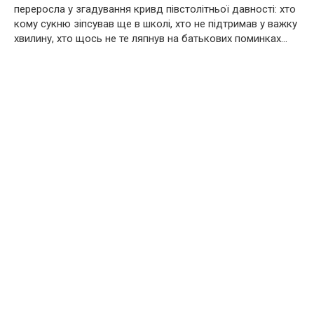
переросла у згадування кривд півстолітньої давності: хто
кому сукню зіпсував ще в школі, хто не підтримав у важку
хвилину, хто щось не те ляпнув на батькових поминках…