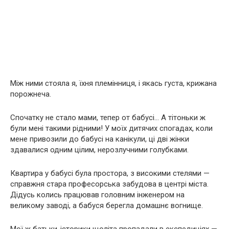
Між ними стояла я, їхня племінниця, і якась густа, крижана
порожнеча.
Спочатку не стало мами, тепер от бабусі… А тітоньки ж
були мені такими рідними! У моїх дитячих спогадах, коли
мене привозили до бабусі на канікули, ці дві жінки
здавалися одним цілим, нерозлучними голубками.
Квартира у бабусі була простора, з високими стелями —
справжня стара професорська забудова в центрі міста.
Дідусь колись працював головним інженером на
великому заводі, а бабуся берегла домашнє вогнище.