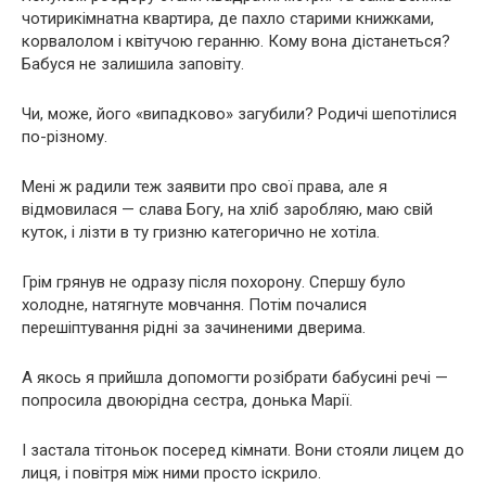
чотирикімнатна квартира, де пахло старими книжками,
корвалолом і квітучою геранню. Кому вона дістанеться?
Бабуся не залишила заповіту.
Чи, може, його «випадково» загубили? Родичі шепотілися
по-різному.
Мені ж радили теж заявити про свої права, але я
відмовилася — слава Богу, на хліб заробляю, маю свій
куток, і лізти в ту гризню категорично не хотіла.
Грім грянув не одразу після похорону. Спершу було
холодне, натягнуте мовчання. Потім почалися
перешіптування рідні за зачиненими дверима.
А якось я прийшла допомогти розібрати бабусині речі —
попросила двоюрідна сестра, донька Марії.
І застала тітоньок посеред кімнати. Вони стояли лицем до
лиця, і повітря між ними просто іскрило.