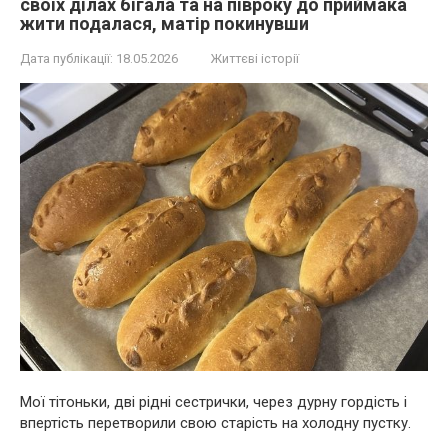
своїх ділах бігала та на півроку до приймака
жити подалася, матір покинувши
Дата публікації:
18.05.2026
Життєві історії
Мої тітоньки, дві рідні сестрички, через дурну гордість і
впертість перетворили свою старість на холодну пустку.