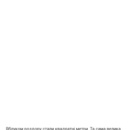
Яблуком роздору стали квадратні метри. Та сама велика