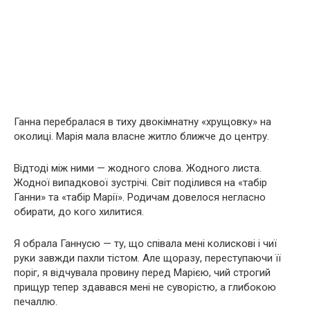
Ганна перебралася в тиху двокімнатну «хрущовку» на
околиці. Марія мала власне житло ближче до центру.
Відтоді між ними — жодного слова. Жодного листа.
Жодної випадкової зустрічі. Світ поділився на «табір
Ганни» та «табір Марії». Родичам довелося негласно
обирати, до кого хилитися.
Я обрала Ганнусю — ту, що співала мені колискові і чиї
руки завжди пахли тістом. Але щоразу, переступаючи її
поріг, я відчувала провину перед Марією, чий строгий
прищур тепер здавався мені не суворістю, а глибокою
печаллю.