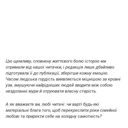
Цю щемливу, сповнену життєвого болю історію ми
отримали від нашої читачки, і редакція лише дбайливо
підготувала її до публікації, зберігши кожну емоцію.
Часом людська гордість виявляється міцнішою за кровні
узи, змушуючи найрідніших людей зводити між собою
нездоланні мури й отруювати власну старість.
А як вважаєте ви, любі читачі: чи варті будь-які
матеріальні блага того, щоб перекреслити роки сімейної
любові та приректи себе на холодну самотність?