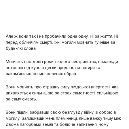
Але ж вони так і не пробачили одна одну. Ні за життя. Ні
перед обличчям смерті. Їхні могили мовчать гучніше за
будь-які слова.
Мовчать про довгі роки теплого сестринства, назавжди
поховані під купою цегли проданої квартири та
закам’янілих, невисловлених образ.
Вони мовчать про страшну силу людської впертості, яка
виявляється сильнішою за страх самотності, сильнішою
за саму смерть.
Вони пішли, забравши свою безглузду війну із собою в
могилу. Залишивши мені, племінниці, лише важку тишу між
двома пагорбами землі та болюче запитання: чому