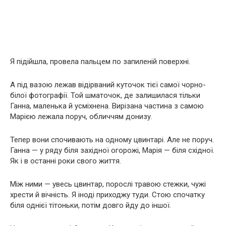
Я підійшла, провела пальцем по запиленій поверхні.
А під вазою лежав відірваний куточок тієї самої чорно-
білої фотографії. Той шматочок, де залишилася тільки
Ганна, маленька й усміхнена. Вирізана частина з самою
Марією лежала поруч, обличчям донизу.
Тепер вони спочивають на одному цвинтарі. Але не поруч.
Ганна — у ряду біля західної огорожі, Марія — біля східної.
Як і в останні роки свого життя.
Між ними — увесь цвинтар, порослі травою стежки, чужі
хрести й вічність. Я іноді приходжу туди. Стою спочатку
біля однієї тітоньки, потім довго йду до іншої.