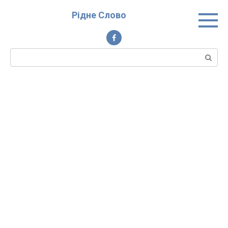
Перейти
Рідне Слово
до
вмісту
Пошук: