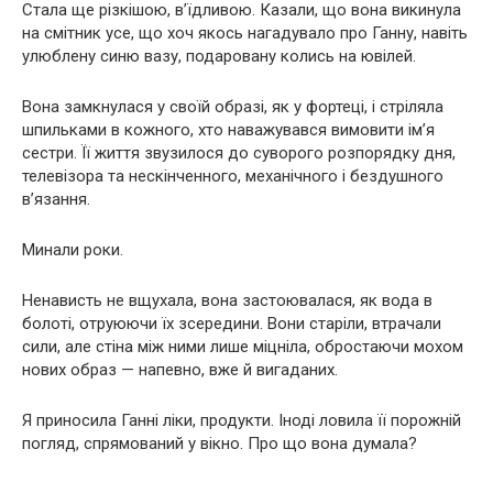
Стала ще різкішою, в’їдливою. Казали, що вона викинула
на смітник усе, що хоч якось нагадувало про Ганну, навіть
улюблену синю вазу, подаровану колись на ювілей.
Вона замкнулася у своїй образі, як у фортеці, і стріляла
шпильками в кожного, хто наважувався вимовити ім’я
сестри. Її життя звузилося до суворого розпорядку дня,
телевізора та нескінченного, механічного і бездушного
в’язання.
Минали роки.
Ненависть не вщухала, вона застоювалася, як вода в
болоті, отруюючи їх зсередини. Вони старіли, втрачали
сили, але стіна між ними лише міцніла, обростаючи мохом
нових образ — напевно, вже й вигаданих.
Я приносила Ганні ліки, продукти. Іноді ловила її порожній
погляд, спрямований у вікно. Про що вона думала?