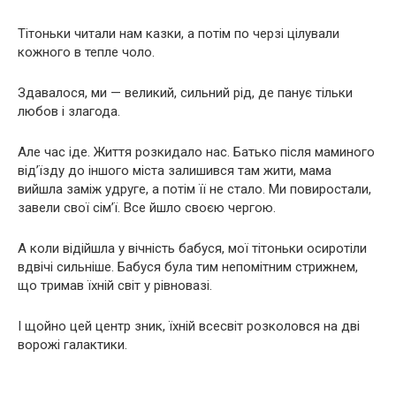
Тітоньки читали нам казки, а потім по черзі цілували
кожного в тепле чоло.
Здавалося, ми — великий, сильний рід, де панує тільки
любов і злагода.
Але час іде. Життя розкидало нас. Батько після маминого
від’їзду до іншого міста залишився там жити, мама
вийшла заміж удруге, а потім її не стало. Ми повиростали,
завели свої сім’ї. Все йшло своєю чергою.
А коли відійшла у вічність бабуся, мої тітоньки осиротіли
вдвічі сильніше. Бабуся була тим непомітним стрижнем,
що тримав їхній світ у рівновазі.
І щойно цей центр зник, їхній всесвіт розколовся на дві
ворожі галактики.