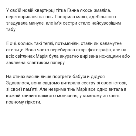
У своїй новій квартирці тітка Ганна якось змаліла,
перетворилася на тінь. Говорила мало, здебільшого
згадувала минуле, але ім’я сестри стало найсуворішим
табу.
Її очі, колись такі теплі, потьмяніли, стали як каламутне
скельце. Вона часто перебирала старі фотографії, але на
всіх світлинах Марія була акуратно вирізана ножицями або
заклеєна клаптиком паперу.
На стінах висіли лише портрети бабусі й дідуся.
Здавалося, вона свідомо витирала сестру зі своєї історії,
зі своєї пам’яті. Але незрима тінь Марії все одно витала в
кожній хвилині важкого мовчання, у кожному зітханні,
повному гіркоти.