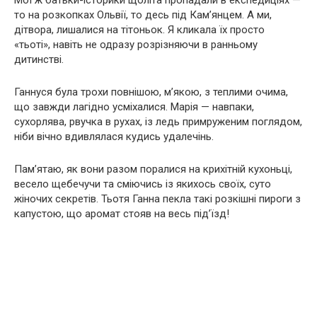
Мої ж батьки-історики щоліта пропадали в експедиціях —
то на розкопках Ольвії, то десь під Кам’янцем. А ми,
дітвора, лишалися на тітоньок. Я кликала їх просто
«тьоті», навіть не одразу розрізняючи в ранньому
дитинстві.
Ганнуся була трохи повнішою, м’якою, з теплими очима,
що завжди лагідно усміхалися. Марія — навпаки,
сухорлява, рвучка в рухах, із ледь примруженим поглядом,
ніби вічно вдивлялася кудись удалечінь.
Пам’ятаю, як вони разом поралися на крихітній кухоньці,
весело щебечучи та сміючись із якихось своїх, суто
жіночих секретів. Тьотя Ганна пекла такі розкішні пироги з
капустою, що аромат стояв на весь під’їзд!