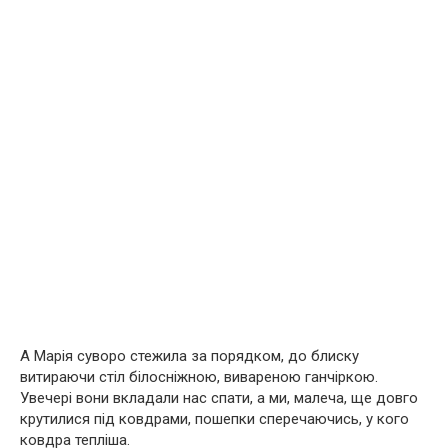
А Марія суворо стежила за порядком, до блиску
витираючи стіл білосніжною, вивареною ганчіркою.
Увечері вони вкладали нас спати, а ми, малеча, ще довго
крутилися під ковдрами, пошепки сперечаючись, у кого
ковдра тепліша.