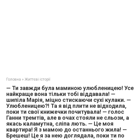
Головна
»
Життєві історії
— Ти завжди була маминою улюбленицею! Усе
найкраще вона тільки тобі віддавала! —
шипіла Марія, міцно стискаючи сухі кулаки. —
Улюбленицею?! Та я від плити не відходила,
поки ти свої книжечки почитувала! — голос
Ганни тремтів, але в очах стояли не сльози, а
якась каламутна, сліпа лють. — Це моя
квартира! Я з мамою до останнього жила! —
Брешеш! Це я за нею доглядала, поки ти по