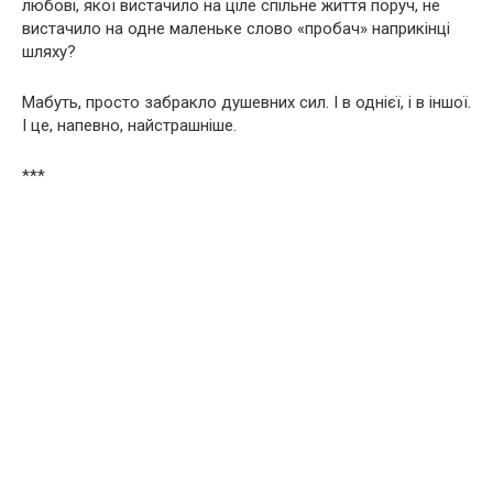
любові, якої вистачило на ціле спільне життя поруч, не
вистачило на одне маленьке слово «пробач» наприкінці
шляху?
Мабуть, просто забракло душевних сил. І в однієї, і в іншої.
І це, напевно, найстрашніше.
***