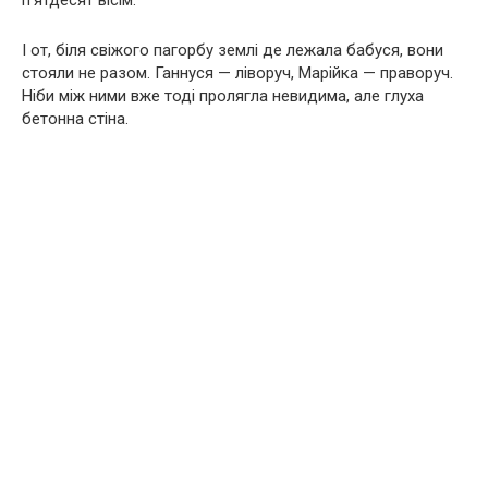
п’ятдесят вісім.
І от, біля свіжого пагорбу землі де лежала бабуся, вони
стояли не разом. Ганнуся — ліворуч, Марійка — праворуч.
Ніби між ними вже тоді пролягла невидима, але глуха
бетонна стіна.