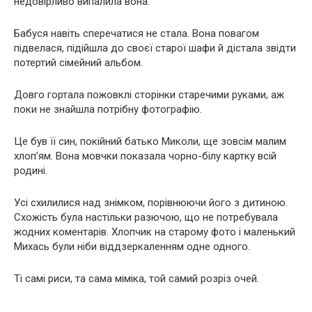
недовірливо випалила вона.
Бабуся навіть сперечатися не стала. Вона повагом
підвелася, підійшла до своєї старої шафи й дістала звідти
потертий сімейний альбом.
Довго гортала пожовклі сторінки старечими руками, аж
поки не знайшла потрібну фотографію.
Це був її син, покійний батько Миколи, ще зовсім малим
хлоп’ям. Вона мовчки показала чорно-білу картку всій
родині.
Усі схилилися над знімком, порівнюючи його з дитиною.
Схожість була настільки разючою, що не потребувала
жодних коментарів. Хлопчик на старому фото і маленький
Михась були ніби віддзеркаленням одне одного.
Ті самі риси, та сама міміка, той самий розріз очей.