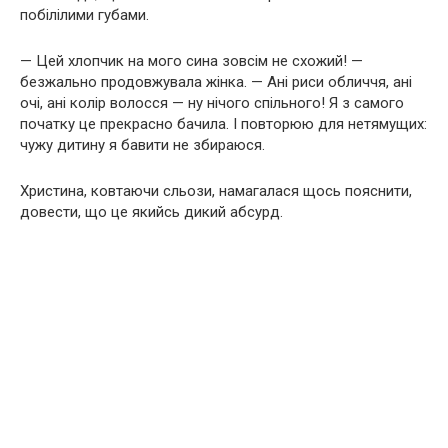
побілілими губами.
— Цей хлопчик на мого сина зовсім не схожий! —
безжально продовжувала жінка. — Ані риси обличчя, ані
очі, ані колір волосся — ну нічого спільного! Я з самого
початку це прекрасно бачила. І повторюю для нетямущих:
чужу дитину я бавити не збираюся.
Христина, ковтаючи сльози, намагалася щось пояснити,
довести, що це якийсь дикий абсурд.