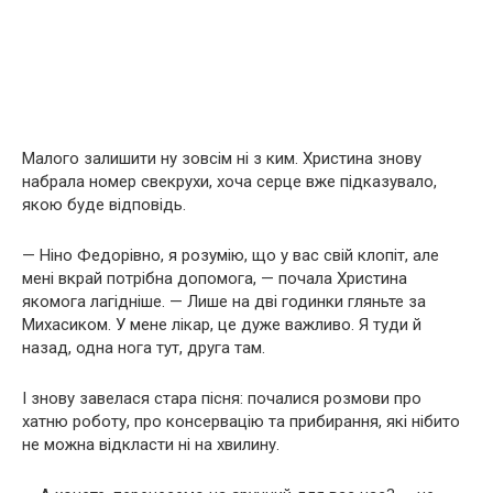
Малого залишити ну зовсім ні з ким. Христина знову
набрала номер свекрухи, хоча серце вже підказувало,
якою буде відповідь.
— Ніно Федорівно, я розумію, що у вас свій клопіт, але
мені вкрай потрібна допомога, — почала Христина
якомога лагідніше. — Лише на дві годинки гляньте за
Михасиком. У мене лікар, це дуже важливо. Я туди й
назад, одна нога тут, друга там.
І знову завелася стара пісня: почалися розмови про
хатню роботу, про консервацію та прибирання, які нібито
не можна відкласти ні на хвилину.