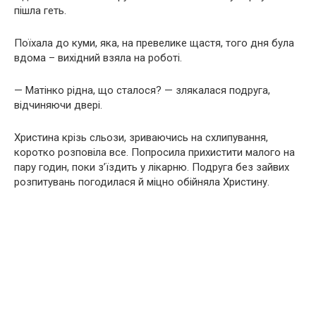
пішла геть.
Поїхала до куми, яка, на превелике щастя, того дня була
вдома – вихідний взяла на роботі.
— Матінко рідна, що сталося? — злякалася подруга,
відчиняючи двері.
Христина крізь сльози, зриваючись на схлипування,
коротко розповіла все. Попросила прихистити малого на
пару годин, поки з’їздить у лікарню. Подруга без зайвих
розпитувань погодилася й міцно обійняла Христину.