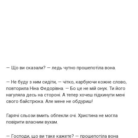
— Що ви сказали? — ледь чутно прошепотіла вона.
— Не буду з ним сидіти, — чітко, карбуючи кожне слово,
повторила Ніна Федорівна. — Бо це не мій онук. Ти його
нагуляла десь на стороні. А тепер хочеш підкинути мені
свого байстрюка. Але мене не обдуриш!
Гарячі сльози вмить обпекли очі. Христина не могла
повірити власним вухам.
— Господи, що ви таке кажете? — прошепотіла вона