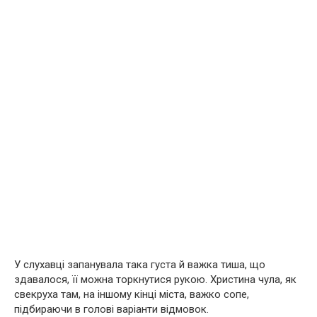
У слухавці запанувала така густа й важка тиша, що
здавалося, її можна торкнутися рукою. Христина чула, як
свекруха там, на іншому кінці міста, важко сопе,
підбираючи в голові варіанти відмовок.