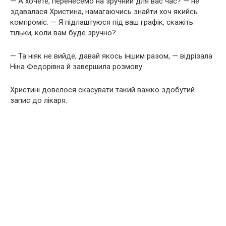
— А хочете, перенесемо на зручний для вас час? — не
здавалася Христина, намагаючись знайти хоч якийсь
компроміс. — Я підлаштуюся під ваш графік, скажіть
тільки, коли вам буде зручно?
— Та ніяк не вийде, давай якось іншим разом, — відрізала
Ніна Федорівна й завершила розмову.
Христині довелося скасувати такий важко здобутий
запис до лікаря.