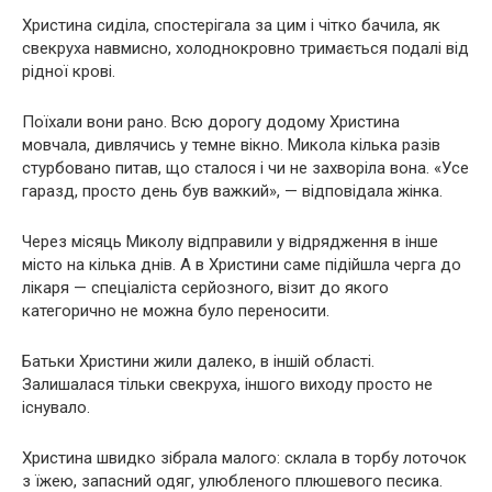
Христина сиділа, спостерігала за цим і чітко бачила, як
свекруха навмисно, холоднокровно тримається подалі від
рідної крові.
Поїхали вони рано. Всю дорогу додому Христина
мовчала, дивлячись у темне вікно. Микола кілька разів
стурбовано питав, що сталося і чи не захворіла вона. «Усе
гаразд, просто день був важкий», — відповідала жінка.
Через місяць Миколу відправили у відрядження в інше
місто на кілька днів. А в Христини саме підійшла черга до
лікаря — спеціаліста серйозного, візит до якого
категорично не можна було переносити.
Батьки Христини жили далеко, в іншій області.
Залишалася тільки свекруха, іншого виходу просто не
існувало.
Христина швидко зібрала малого: склала в торбу лоточок
з їжею, запасний одяг, улюбленого плюшевого песика.