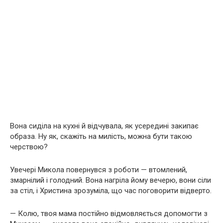
Вона сиділа на кухні й відчувала, як усередині закипає
образа. Ну як, скажіть на милість, можна бути такою
черствою?
Увечері Микола повернувся з роботи — втомлений,
змарнілий і голодний. Вона нагріла йому вечерю, вони сіли
за стіл, і Христина зрозуміла, що час поговорити відверто.
— Колю, твоя мама постійно відмовляється допомогти з