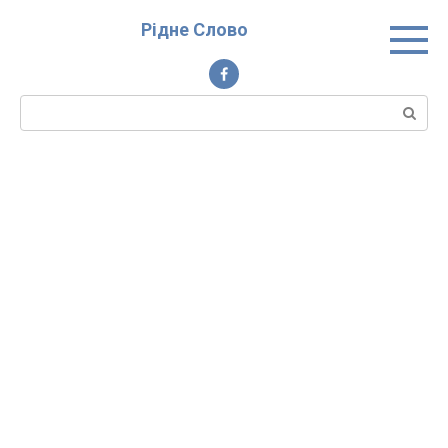
Перейти
Рідне Слово
до
вмісту
Пошук: