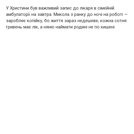
У Христини був важливий запис до лікаря в сімейній
амбулаторії на завтра. Микола з ранку до ночі на роботі —
заробляє копійку, бо життя зараз недешеве, кожна сотня
гривень має лік, а няню наймати родині не по кишені.