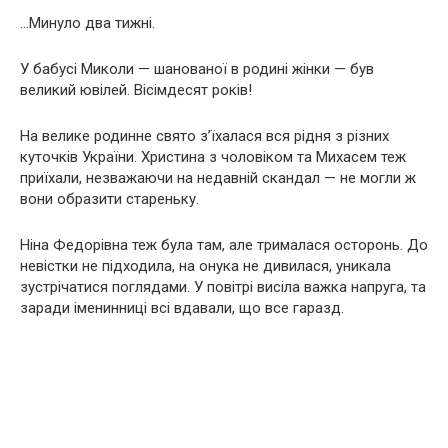
…Минуло два тижні.
У бабусі Миколи — шанованої в родині жінки — був
великий ювілей. Вісімдесят років!
На велике родинне свято з’їхалася вся рідня з різних
куточків України. Христина з чоловіком та Михасем теж
приїхали, незважаючи на недавній скандал — не могли ж
вони образити стареньку.
Ніна Федорівна теж була там, але трималася осторонь. До
невістки не підходила, на онука не дивилася, уникала
зустрічатися поглядами. У повітрі висіла важка напруга, та
заради іменинниці всі вдавали, що все гаразд.