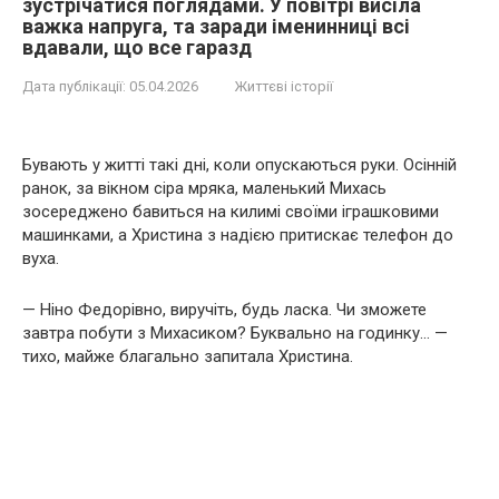
зустрічатися поглядами. У повітрі висіла
важка напруга, та заради іменинниці всі
вдавали, що все гаразд
Дата публікації:
05.04.2026
Життєві історії
Бувають у житті такі дні, коли опускаються руки. Осінній
ранок, за вікном сіра мряка, маленький Михась
зосереджено бавиться на килимі своїми іграшковими
машинками, а Христина з надією притискає телефон до
вуха.
— Ніно Федорівно, виручіть, будь ласка. Чи зможете
завтра побути з Михасиком? Буквально на годинку… —
тихо, майже благально запитала Христина.