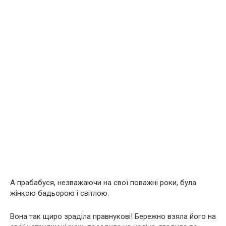
А прабабуся, незважаючи на свої поважні роки, була
жінкою бадьорою і світлою.
Вона так щиро зраділа правнукові! Бережно взяла його на