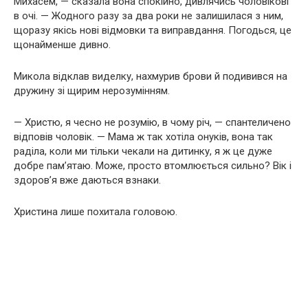
Михасем, — сказала вона спокійно, дивлячись чоловікові
в очі. — Жодного разу за два роки не залишилася з ним,
щоразу якісь нові відмовки та виправдання. Погодься, це
щонайменше дивно.
Микола відклав виделку, нахмурив брови й подивився на
дружину зі щирим нерозумінням.
— Христю, я чесно не розумію, в чому річ, — спантеличено
відповів чоловік. — Мама ж так хотіла онуків, вона так
раділа, коли ми тільки чекали на дитинку, я ж це дуже
добре пам’ятаю. Може, просто втомлюється сильно? Вік і
здоров’я вже даються взнаки.
Христина лише похитала головою.