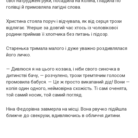
свої натруджені руки, посадила на коліна, гладила по
голівці й примовляла лагідні слова.
Христина стояла поруч і відчувала, як від серця трохи
відлягає. Уперше за довгий час хтось із чоловікової
родини приймав її хлопчика без питань і підозр.
Старенька тримала малого і дуже уважно роздивлялася
його личко.
— Дивлюся я на цього козака, і ніби свого синочка в
дитинстві бачу, — розчулено, трохи тремтячим голосом
промовила бабуся. — Це ж просто викапаний дід! Вони —
копія один одного, неймовірна схожість. Ті самі оченята,
той самий носик, той самий погляд.
Ніна Федорівна завмерла на місці. Вона рвучко підійшла
ближче до свекрухи, вдивляючись в обличчя дитини.