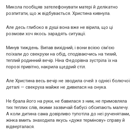
Микола пообіцяв зателефонувати матері й делікатно
розпитати, що ж відбувається. Христина кивнула.
Але десь глибоко в душі вона вже не вірила, що ці
розмови хоч якось зарадять ситуації.
Минув тиждень. Випав вихідний, і вони всією сім’єю
поїхали до свекрухи на обід, сподіваючись на тихий,
теплий родинний вечір. Ніна Федорівна зустріла їх на
порозі привітно, накрила щедрий стіл.
Але Христина весь вечір не зводила очей з однієї болючої
деталі — свекруха майже не дивилася на онука.
Не брала його на руки, не бавилася з ним, не примовляла
тих теплих слів, якими зазвичай бабусі обсипають малечу.
А коли дитина сама довірливо тупотіла до неї рученятами,
жінка вмить знаходила якусь «дуже термінову» справу й
відверталася.