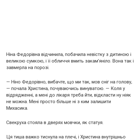
Ніна Федорівна відчинила, побачила невістку з дитиною і
великою сумкою, і її обличчя вмить закам’яніло. Вона так і
завмерла на порозі.
— Ніно Федорівно, вибачте, що ми так, мов сніг на голову,
— почала Христина, почуваючись винуватою. — Коля у
відрядженні, а мені до лікаря треба йти, відкласти ну ніяк
не можна. Мені просто більше ні з ким залишити
Михасика.
Свекруха стояла в дверях мовчки, як статуя.
Ця тиша важко тиснула на плечі, і Христина внутрішньо