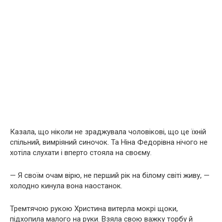
Казала, що ніколи не зраджувала чоловікові, що це їхній
спільний, вимріяний синочок. Та Ніна Федорівна нічого не
хотіла слухати і вперто стояла на своєму.
— Я своїм очам вірю, не перший рік на білому світі живу, —
холодно кинула вона наостанок.
Тремтячою рукою Христина витерла мокрі щоки,
підхопила малого на руки. Взяла свою важку торбу й