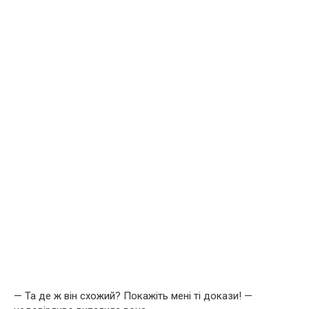
— Та де ж він схожий? Покажіть мені ті докази! —