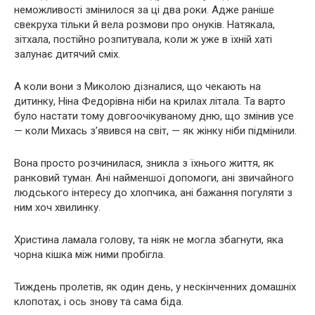
неможливості змінилося за ці два роки. Адже раніше
свекруха тільки й вела розмови про онуків. Натякала,
зітхала, постійно розпитувала, коли ж уже в їхній хаті
залунає дитячий сміх.
А коли вони з Миколою дізналися, що чекають на
дитинку, Ніна Федорівна ніби на крилах літала. Та варто
було настати тому довгоочікуваному дню, що змінив усе
— коли Михась з’явився на світ, — як жінку ніби підмінили.
Вона просто розчинилася, зникла з їхнього життя, як
ранковий туман. Ані найменшої допомоги, ані звичайного
людського інтересу до хлопчика, ані бажання погуляти з
ним хоч хвилинку.
Христина ламала голову, та ніяк не могла збагнути, яка
чорна кішка між ними пробігла.
Тиждень пролетів, як один день, у нескінченних домашніх
клопотах, і ось знову та сама біда.