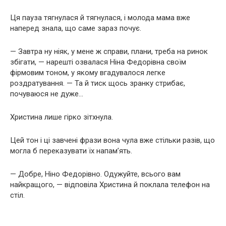
Ця пауза тягнулася й тягнулася, і молода мама вже
наперед знала, що саме зараз почує.
— Завтра ну ніяк, у мене ж справи, плани, треба на ринок
збігати, — нарешті озвалася Ніна Федорівна своїм
фірмовим тоном, у якому вгадувалося легке
роздратування. — Та й тиск щось зранку стрибає,
почуваюся не дуже…
Христина лише гірко зітхнула.
Цей тон і ці завчені фрази вона чула вже стільки разів, що
могла б переказувати їх напам’ять.
— Добре, Ніно Федорівно. Одужуйте, всього вам
найкращого, — відповіла Христина й поклала телефон на
стіл.