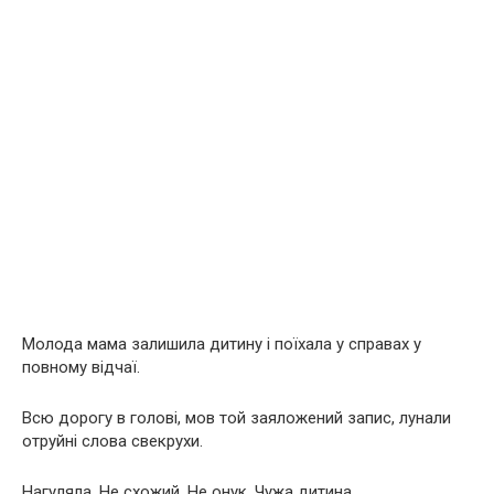
Молода мама залишила дитину і поїхала у справах у
повному відчаї.
Всю дорогу в голові, мов той заяложений запис, лунали
отруйні слова свекрухи.
Нагуляла. Не схожий. Не онук. Чужа дитина…