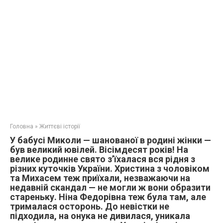
Головна
»
Життєві історії
У бабусі Миколи — шанованої в родині жінки —
був великий ювілей. Вісімдесят років! На
велике родинне свято з’їхалася вся рідня з
різних куточків України. Христина з чоловіком
та Михасем теж приїхали, незважаючи на
недавній скандал — не могли ж вони образити
стареньку. Ніна Федорівна теж була там, але
трималася осторонь. До невістки не
підходила, на онука не дивилася, уникала