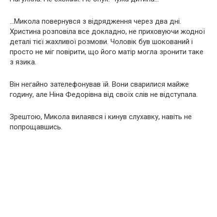
…Микола повернувся з відрядження через два дні.
Христина розповіла все докладно, не приховуючи жодної
деталі тієї жахливої розмови. Чоловік був шокований і
просто не міг повірити, що його матір могла зронити таке
з язика.
Він негайно зателефонував їй. Вони сварилися майже
годину, але Ніна Федорівна від своїх слів не відступала.
Зрештою, Микола вилаявся і кинув слухавку, навіть не
попрощавшись.