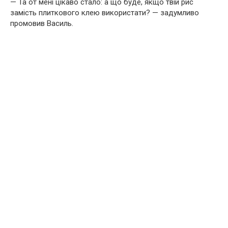
— Та от мені цікаво стало: а що буде, якщо твій рис
замість плиткового клею використати? — задумливо
промовив Василь.