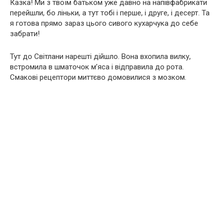
Казка! Ми з твоїм батьком уже давно на напівфабрикати
перейшли, бо ліньки, а тут тобі і перше, і друге, і десерт. Та
я готова прямо зараз цього сивого кухарчука до себе
забрати!
Тут до Світлани нарешті дійшло. Вона вхопила вилку,
встромила в шматочок м’яса і відправила до рота.
Смакові рецептори миттєво домовилися з мозком.