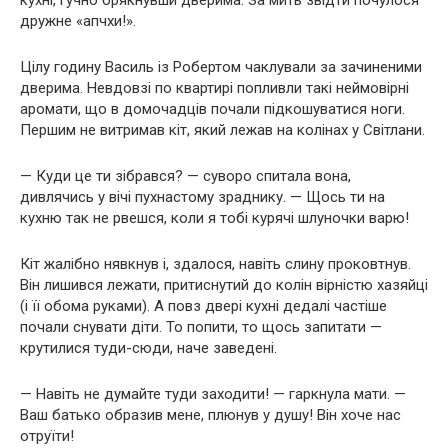
кухні, гучно брякнувши дверима. За мить звідти почулося
дружне «апчхи!».
Цілу годину Василь із Робертом чаклували за зачиненими
дверима. Невдовзі по квартирі попливли такі неймовірні
аромати, що в домочадців почали підкошуватися ноги.
Першим не витримав кіт, який лежав на колінах у Світлани.
— Куди це ти зібрався? — суворо спитала вона,
дивлячись у вічі пухнастому зраднику. — Щось ти на
кухню так не рвешся, коли я тобі курячі шлуночки варю!
Кіт жалібно нявкнув і, здалося, навіть слину проковтнув.
Він лишився лежати, притиснутий до колін вірністю хазяйці
(і її обома руками). А повз двері кухні дедалі частіше
почали снувати діти. То попити, то щось запитати —
крутилися туди-сюди, наче заведені.
— Навіть не думайте туди заходити! — гаркнула мати. —
Ваш батько образив мене, плюнув у душу! Він хоче нас
отруїти!