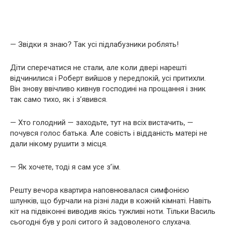
— Звідки я знаю? Так усі підлабузники роблять!
Діти сперечатися не стали, але коли двері нарешті
відчинилися і Роберт вийшов у передпокій, усі притихли.
Він знову ввічливо кивнув господині на прощання і зник
так само тихо, як і з’явився.
— Хто голодний — заходьте, тут на всіх вистачить, —
почувся голос батька. Але совість і відданість матері не
дали нікому рушити з місця.
— Як хочете, тоді я сам усе з’їм.
Решту вечора квартира наповнювалася симфонією
шлунків, що бурчали на різні лади в кожній кімнаті. Навіть
кіт на підвіконні виводив якісь тужливі ноти. Тільки Василь
сьогодні був у ролі ситого й задоволеного слухача.