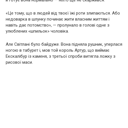
й готує вона нормально — ніхто ще не скаржився.
«Це тому, що в людей від твоєї їжі роти злипаються. Або
недоварка в шлунку починає жити власним життям і
навіть дає потомство», — пролунало в голові одне з
улюблених «шпильок» чоловіка.
Але Світлані було байдуже. Вона підняла рушник, уперлася
ногою в табурет і, мов той король Артур, що виймає
Екскалібур із каменя, з третьої спроби витягла ложку з
рисової маси.