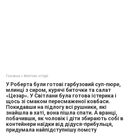
Головна
»
Життєві історії
У Роберта були готові гарбузовий суп-пюре,
млинці з сиром, курячі биточки та салат
«Цезар». У Світлани була готова істерика і
щось зі смаком пересмаженої ковбаси.
Покидавши на підлогу всі рушники, які
знайшла в хаті, вона пішла спати. А вранці,
побачивши, як чоловік і діти збирають собі в
контейнери наїдки від дідуся-прибульця,
придумала найпідступнішу помсту