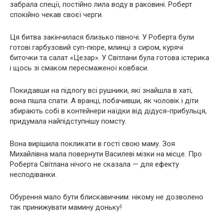
забрала спеції, постійно лила воду в раковині. Роберт
спокійно чекав своєї черги.
Ця битва закінчилася близько півночі. У Роберта були
готові гарбузовий суп-пюре, млинці з сиром, курячі
биточки та салат «Цезар». У Світлани була готова істерика
і щось зі смаком пересмаженої ковбаси.
Покидавши на підлогу всі рушники, які знайшла в хаті,
вона пішла спати. А вранці, побачивши, як чоловік і діти
збирають собі в контейнери наїдки від дідуся-прибульця,
придумала найпідступнішу помсту.
Вона вирішила покликати в гості свою маму. Зоя
Михайлівна мала повернути Василеві мізки на місце. Про
Роберта Світлана нічого не сказала — для ефекту
несподіванки.
Обурення мало бути блискавичним: нікому не дозволено
так принижувати мамину доньку!