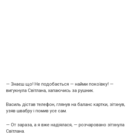
— Знаєш що! Не подобається — найми покоївку! —
вигукнула Світлана, хапаючись за рушник.
Василь дістав телефон, глянув на баланс картки, зітхнув,
узяв швабру і помив усе сам.
— От зараза, а я вже надіялася, — розчаровано зітхнула
Світлана.