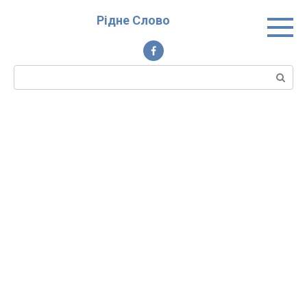
Перейти
Рідне Слово
до
вмісту
Пошук: