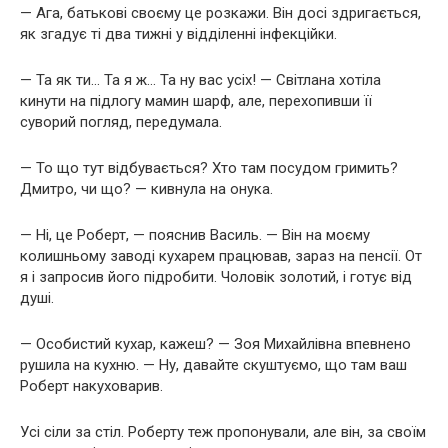
— Ага, батькові своєму це розкажи. Він досі здригається,
як згадує ті два тижні у відділенні інфекційки.
— Та як ти… Та я ж… Та ну вас усіх! — Світлана хотіла
кинути на підлогу мамин шарф, але, перехопивши її
суворий погляд, передумала.
— То що тут відбувається? Хто там посудом гримить?
Дмитро, чи що? — кивнула на онука.
— Ні, це Роберт, — пояснив Василь. — Він на моєму
колишньому заводі кухарем працював, зараз на пенсії. От
я і запросив його підробити. Чоловік золотий, і готує від
душі.
— Особистий кухар, кажеш? — Зоя Михайлівна впевнено
рушила на кухню. — Ну, давайте скуштуємо, що там ваш
Роберт накуховарив.
Усі сіли за стіл. Роберту теж пропонували, але він, за своїм