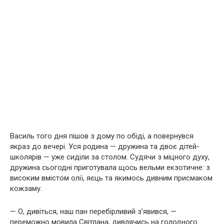
Василь того дня пішов з дому по обіді, а повернувся
якраз до вечері. Уся родина — дружина та двоє дітей-
школярів — уже сиділи за столом. Судячи з міцного духу,
дружина сьогодні приготувала щось вельми екзотичне: з
високим вмістом олії, яєць та якимось дивним присмаком
кожзаму.
— О, дивіться, наш пан перебірливий з’явився, —
переможно мовила Світлана, дивлячись на голодного