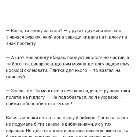
— Васю, ти знову за своє? — у руках дружини миттєво
з’явився рушник, який вона завжди кидала на підлогу на
знак протесту.
— А що? Рис вологу вбирає, продукт екологічно чистий, а
ти його так виварюєш, що ним можна деталі у відкритому
космосі склеювати. Плитка для нього — то взагалі на
один зуб.
— Знаєш що! Ти мені вже в печінках сидиш, — рушник таки
полетів на підлогу. — Не подобається, як я куховарю —
найми собі особистого кухаря!
Василь мовчки встав з-за столу й вийшов. Світлана навіть
не подумала бігти за ним із вибаченнями, як у тих
серіалах. Не для того її мати ростила сильною жінкою. Та