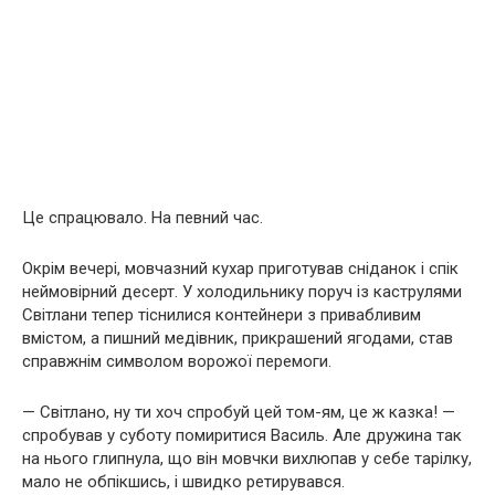
Це спрацювало. На певний час.
Окрім вечері, мовчазний кухар приготував сніданок і спік
неймовірний десерт. У холодильнику поруч із каструлями
Світлани тепер тіснилися контейнери з привабливим
вмістом, а пишний медівник, прикрашений ягодами, став
справжнім символом ворожої перемоги.
— Світлано, ну ти хоч спробуй цей том-ям, це ж казка! —
спробував у суботу помиритися Василь. Але дружина так
на нього глипнула, що він мовчки вихлюпав у себе тарілку,
мало не обпікшись, і швидко ретирувався.