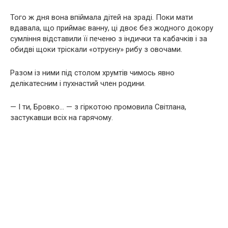
Того ж дня вона впіймала дітей на зраді. Поки мати
вдавала, що приймає ванну, ці двоє без жодного докору
сумління відставили її печеню з індички та кабачків і за
обидві щоки тріскали «отруєну» рибу з овочами.
Разом із ними під столом хрумтів чимось явно
делікатесним і пухнастий член родини.
— І ти, Бровко… — з гіркотою промовила Світлана,
застукавши всіх на гарячому.