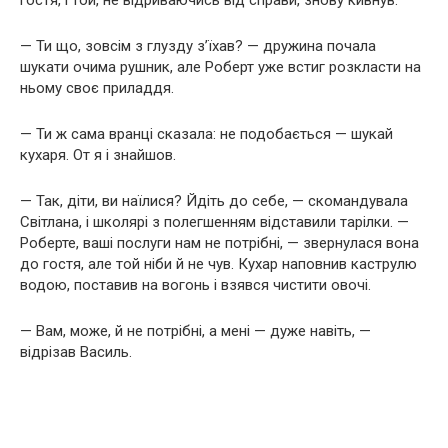
гостя, і той, не відриваючись від справи, знову кивнув.
— Ти що, зовсім з глузду з’їхав? — дружина почала
шукати очима рушник, але Роберт уже встиг розкласти на
ньому своє приладдя.
— Ти ж сама вранці сказала: не подобається — шукай
кухаря. От я і знайшов.
— Так, діти, ви наїлися? Йдіть до себе, — скомандувала
Світлана, і школярі з полегшенням відставили тарілки. —
Роберте, ваші послуги нам не потрібні, — звернулася вона
до гостя, але той ніби й не чув. Кухар наповнив каструлю
водою, поставив на вогонь і взявся чистити овочі.
— Вам, може, й не потрібні, а мені — дуже навіть, —
відрізав Василь.