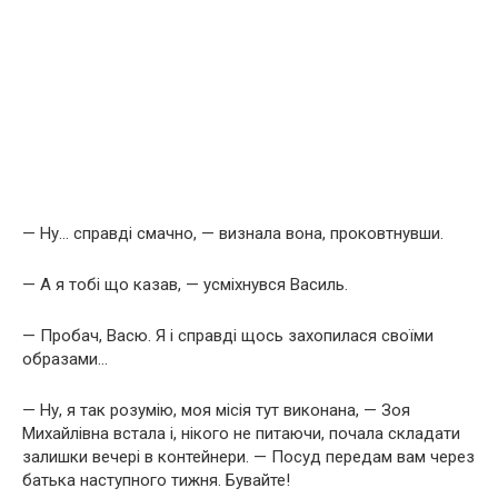
— Ну… справді смачно, — визнала вона, проковтнувши.
— А я тобі що казав, — усміхнувся Василь.
— Пробач, Васю. Я і справді щось захопилася своїми
образами…
— Ну, я так розумію, моя місія тут виконана, — Зоя
Михайлівна встала і, нікого не питаючи, почала складати
залишки вечері в контейнери. — Посуд передам вам через
батька наступного тижня. Бувайте!