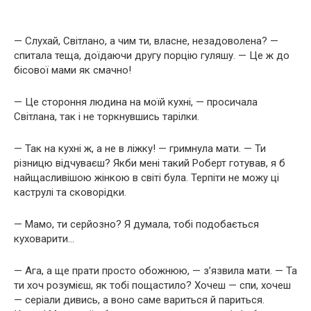
— Слухай, Світлано, а чим ти, власне, незадоволена? —
спитала теща, доїдаючи другу порцію гуляшу. — Це ж до
бісової мами як смачно!
— Це стороння людина на моїй кухні, — просичала
Світлана, так і не торкнувшись тарілки.
— Так на кухні ж, а не в ліжку! — гримнула мати. — Ти
різницю відчуваєш? Якби мені такий Роберт готував, я б
найщасливішою жінкою в світі була. Терпіти не можу ці
каструлі та сковорідки.
— Мамо, ти серйозно? Я думала, тобі подобається
куховарити…
— Ага, а ще прати просто обожнюю, — з’язвила мати. — Та
ти хоч розумієш, як тобі пощастило? Хочеш — спи, хочеш
— серіали дивись, а воно саме вариться й париться.