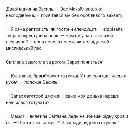
Двері відчинив Василь. — Зоє Михайлівно, яка
несподіванка, — привітався він без особливого захвату.
— Я сама раптовість, як гострий апендицит, — відрізала
теща й переступила поріг. — Чим це у вас так пахне
незвично? — вона повела носом, як досвідчений
мисливський пес.
Світлана завмерла за рогом. Зараз почнеться!
— Кнедлики, брамбораки та гуляш. У нас сьогодні чеська
кухня, — пояснив Василь.
— Запах багатообіцяючий. Невже моя донька нарешті
навчилася готувати?
— Мамо! — вилетіла Світлана, ледь не збивши рідну кров з
ніг. — Що ти таке кажеш?! Я завжди чудово готувала!