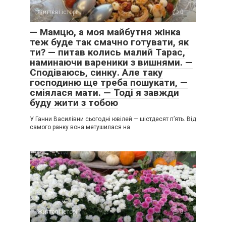
Життєві історії
0
— Мамцю, а моя майбутня жінка
теж буде так смачно готувати, як
ти? — питав колись малий Тарас,
наминаючи вареники з вишнями. —
Сподіваюсь, синку. Але таку
господиню ще треба пошукати, —
сміялася мати. — Тоді я завжди
буду жити з тобою
У Ганни Василівни сьогодні ювілей — шістдесят п’ять. Від
самого ранку вона метушилася на
Життєві історії
0