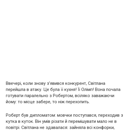
Ввечері, коли знову з’явився конкурент, Світлана
перейшла в атаку. Це була її кухня! Її Олімп! Вона почала
готувати паралельно з Робертом, всіляко заважаючи
йому: то місце забере, то ніж перехопить.
Роберт був дипломатом: мовчки поступався, переходив з
кутка в куток. Він умів різати й перемішувати мало не в
повітрі. Світлана не здавалася: зайняла всі конфорки,