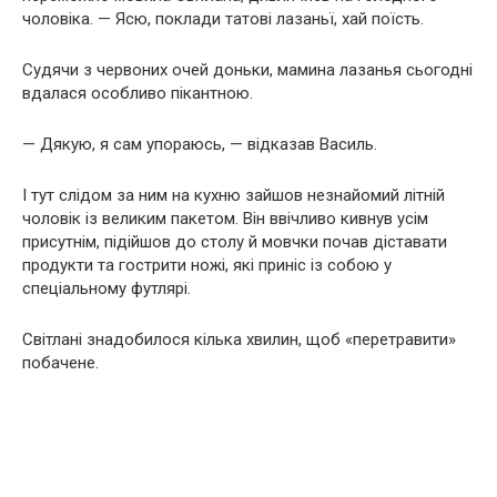
чоловіка. — Ясю, поклади татові лазаньї, хай поїсть.
Судячи з червоних очей доньки, мамина лазанья сьогодні
вдалася особливо пікантною.
— Дякую, я сам упораюсь, — відказав Василь.
І тут слідом за ним на кухню зайшов незнайомий літній
чоловік із великим пакетом. Він ввічливо кивнув усім
присутнім, підійшов до столу й мовчки почав діставати
продукти та гострити ножі, які приніс із собою у
спеціальному футлярі.
Світлані знадобилося кілька хвилин, щоб «перетравити»
побачене.