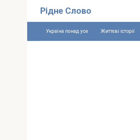
Перейти
Рідне Слово
до
вмісту
Україна понад усе
Життєві історії