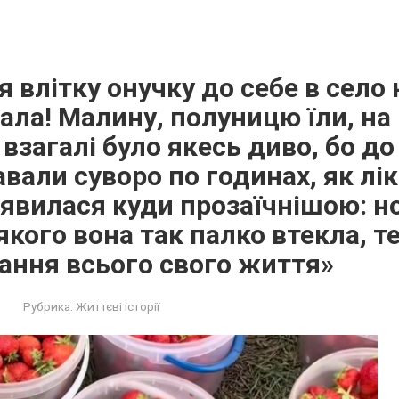
я влітку онучку до себе в село 
ала! Малину, полуницю їли, на 
взагалі було якесь диво, бо до
вали суворо по годинах, як ліки
явилася куди прозаїчнішою: н
 якого вона так палко втекла, 
хання всього свого життя»
Рубрика:
Життєві історії