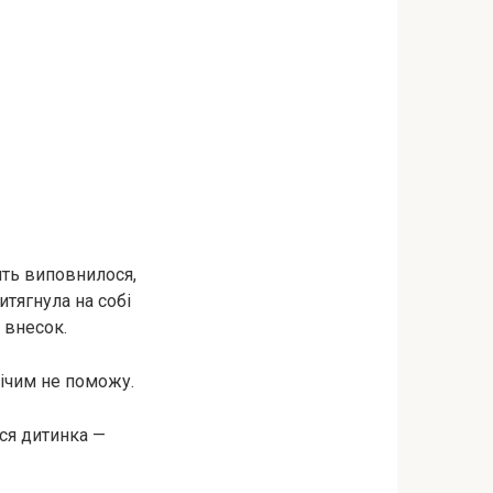
ять виповнилося,
итягнула на собі
 внесок.
нічим не поможу.
ася дитинка —