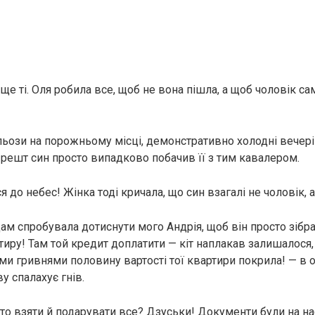
ще ті. Оля робила все, щоб не вона пішла, а щоб чоловік са
сльози на порожньому місці, демонстративно холодні вечер
і-решт син просто випадково побачив її з тим кавалером.
 до небес! Жінка тоді кричала, що син взагалі не чоловік, 
ам спробувала дотиснути мого Андрія, щоб він просто зібра
тиру! Там той кредит доплатити — кіт наплакав залишалося
ми гривнями половину вартості тої квартири покрила! — в 
у спалахує гнів.
сто взяти й подарувати все? Дзуськи! Документи були на на