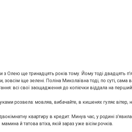
 з Олею ще тринадцять років тому. Йому тоді двадцять п’
и, зовсім іще зелені. Поліна Миколаївна тоді, по суті, сама в
тання: всі свої заощадження до копієчки віддала на перший
уками розвела: мовляв, вибачайте, в кишенях гуляє вітер, 
двокімнатну квартиру в кредит. Минув час, у родині з’явил
 мамина й татова втіха, якій зараз уже вісім рочків.