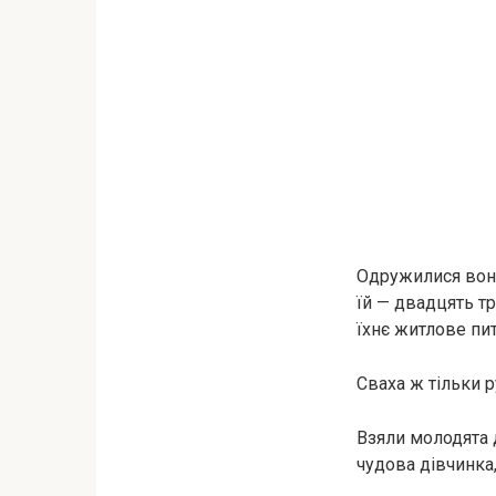
Одружилися вони
їй — двадцять тр
їхнє житлове пи
Сваха ж тільки р
Взяли молодята 
чудова дівчинка,