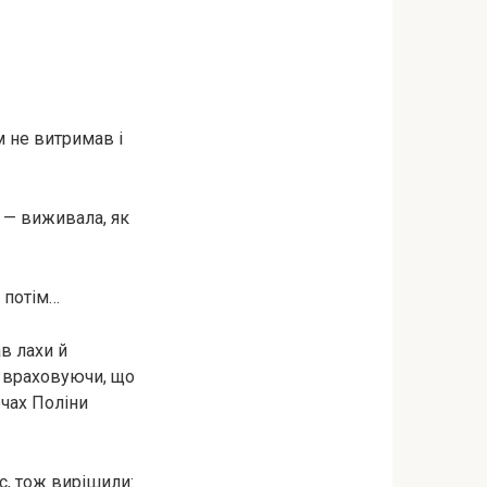
м не витримав і
і — виживала, як
а потім…
в лахи й
, враховуючи, що
очах Поліни
с, тож вирішили: