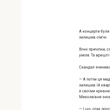
А концерти були 
залишив сім’ю.
Вічні причіпки, 
уміла. Та врешт
Скандал зчинився
— А потім ця мад
залишив їй квар
я своїми кревни
Миколаївни знов
— І що, отак про