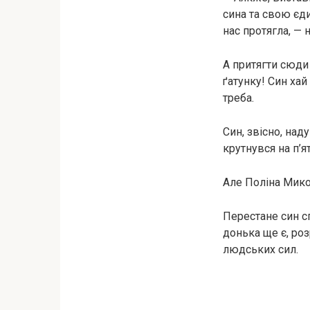
сина та свою єди
нас протягла, — 
А притягти сюди
ґатунку! Син хай 
треба.
Син, звісно, над
крутнувся на п’
Але Поліна Мико
Перестане син с
донька ще є, роз
людських сил.