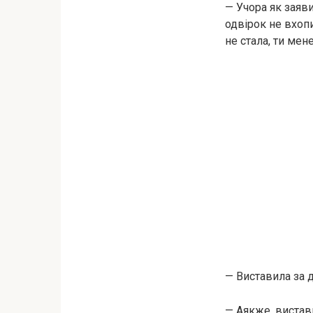
— Учора як заяви
одвірок не вхопи
не стала, ти мен
— Виставила за 
— Аякже, вистави