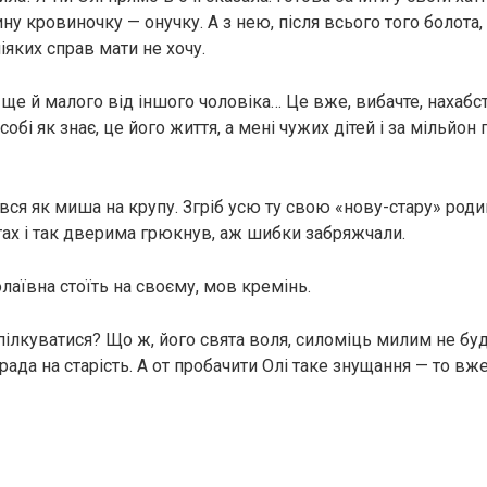
ну кровиночку — онучку. А з нею, після всього того болота,
ніяких справ мати не хочу.
 ще й малого від іншого чоловіка… Це вже, вибачте, нахаб
собі як знає, це його життя, а мені чужих дітей і за мільйон
увся як миша на крупу. Згріб усю ту свою «нову-стару» род
ятах і так дверима грюкнув, аж шибки забряжчали.
лаївна стоїть на своєму, мов кремінь.
пілкуватися? Що ж, його свята воля, силоміць милим не бу
рада на старість. А от пробачити Олі таке знущання — то в