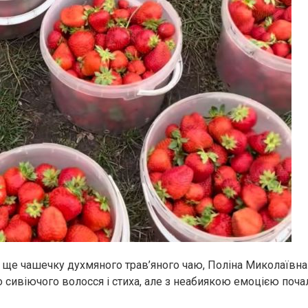
 ще чашечку духмяного трав’яного чаю, Поліна Миколаївна 
 сивіючого волосся і стиха, але з неабиякою емоцією поча