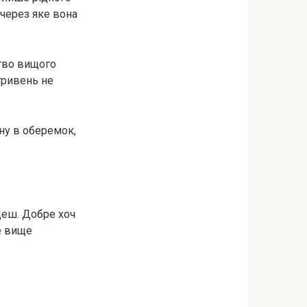
 через яке вона
ство вищого
 гривень не
ину в оберемок,
деш. Добре хоч
же вище