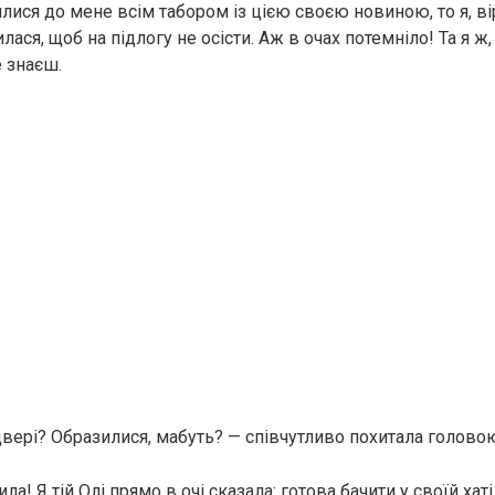
лися до мене всім табором із цією своєю новиною, то я, ві
лася, щоб на підлогу не осісти. Аж в очах потемніло! Та я ж,
е знаєш.
двері? Образилися, мабуть? — співчутливо похитала голово
ла! Я тій Олі прямо в очі сказала: готова бачити у своїй хат