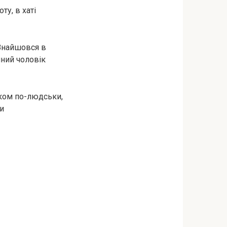
ту, в хаті
 Знайшовся в
нний чоловік
іком по-людськи,
ти