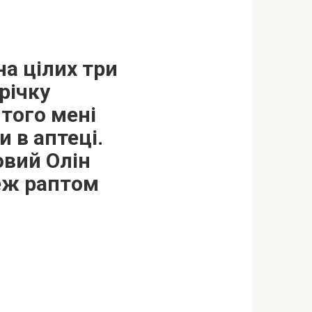
на цілих три
річку
 того мені
 в аптеці.
овий Олін
теж раптом