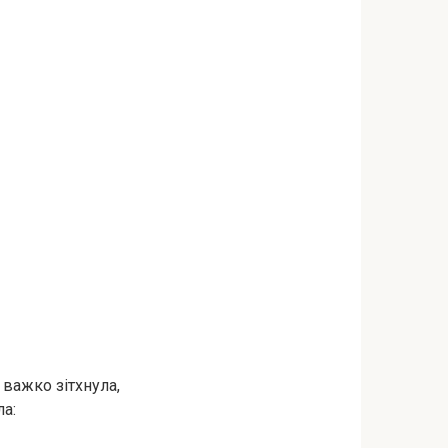
важко зітхнула,
ла: