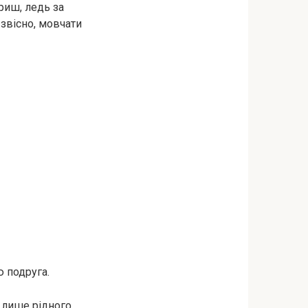
риш, ледь за
 звісно, мовчати
ю подруга.
і лише рідного