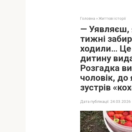
Головна
»
Життєві історії
— Уявляєш, 
тижні забир
ходили… Це 
дитину вида
Розгадка ви
чоловік, до
зустрів «ко
Дата публікації:
24.03.2026