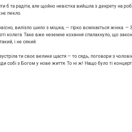
жити б та радіти, але щойно невістка вийшла з декрету на робо
нє пекло.
звісно, вилізло шило з мішка, — гірко всміхається жінка. —
боті колега. Таке вже неземне кохання спалахнуло, що зако
такий, і не сякий.
 зустріла ти своє велике щастя — то сядь, поговори з чолов
йди собі з Богом у нове життя. То ні ж! Нащо було ті концер