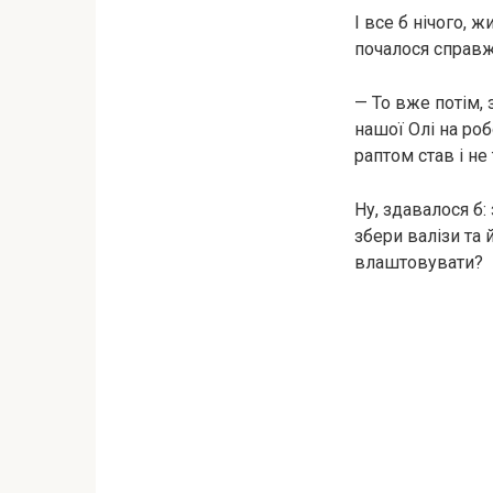
І все б нічого, 
почалося справж
— То вже потім, 
нашої Олі на ро
раптом став і не 
Ну, здавалося б:
збери валізи та 
влаштовувати?