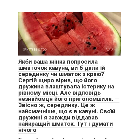
Життєві історії
0
Якби ваша жінка попросила
шматочок кавуна, ви б дали їй
серединку чи шматок з краю?
Сергій щиро вірив, що його
дружина влаштувала істерику на
рівному місці. Але відповідь
незнайомця його приголомшила. —
Звісно ж, серединку. Це ж
найсмачніше, що є в кавуні. Своїй
дружині я завжди віддавав
найкращий шматок. Тут і думати
нічого