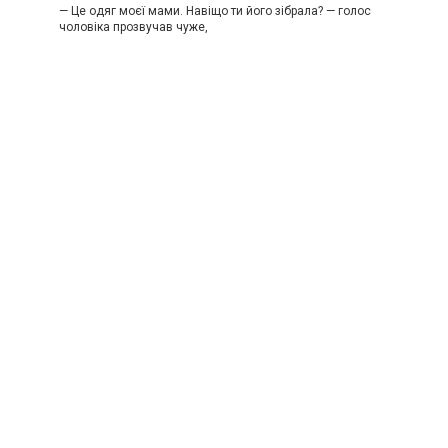
— Це одяг моєї мами. Навіщо ти його зібрала? — голос
чоловіка прозвучав чуже,