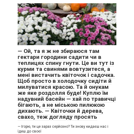
Життєві історії
0
— Ой, та я ж не збираюся там
гектари городини садити чи в
теплицях спину гнути. Це ви тут із
курми та свинями вовтузитеся, а
мені вистачить квіточок і садочка.
Щоб просто в холодочку сидіти й
милуватися красою. Та й онукам
же яке роздолля буде! Куплю їм
надувний басейн — хай по травичці
бігають, а не міською пилюкою
дихають. — Квіточки й дерева,
свахо, теж догляду просять
— Ігорю, ти це зараз серйозно? Ти знову кидаєш нас і
їдеш до своєї