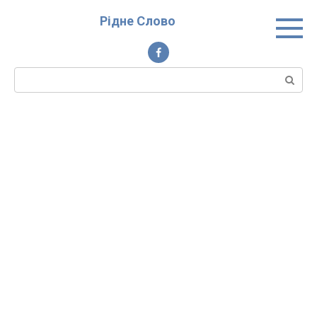
Перейти
Рідне Слово
до
вмісту
Пошук: