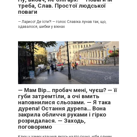
треба, Слав. Простої людської
поваги
— Ларисо! Де їсти?! — голос Славіка лунав так, що,
здавалося, шибки у вікнах
Життєві історії
0
— Мам Вір… пробач мені, чуєш? — її
губи затремтіли, а очі вмить
наповнилися сльозами. — Я така
дурепа! Остання дурепа… Вона
закрила обличчя руками і гірко
розридалася. — Заходь,
поговоримо
Ключ у замку клацнув якось надто гучно, ніби одним