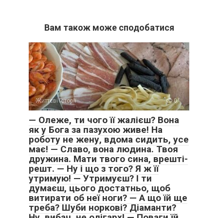
Вам також може сподобатися
Життєві історії
0
— Олеже, ти чого її жалієш? Вона
як у Бога за пазухою живе! На
роботу не жену, вдома сидить, усе
має! — Славо, вона людина. Твоя
дружина. Мати твого сина, врешті-
решт. — Ну і що з того? Я ж її
утримую! — Утримуєш? І ти
думаєш, цього достатньо, щоб
витирати об неї ноги? — А що їй ще
треба? Шуби норкові? Діаманти?
Ну, вибач, не олігарх! — Поваги їй