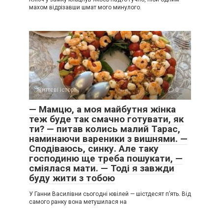
махом відрізавши шмат мого минулого.
Життєві історії
0
— Мамцю, а моя майбутня жінка
теж буде так смачно готувати, як
ти? — питав колись малий Тарас,
наминаючи вареники з вишнями. —
Сподіваюсь, синку. Але таку
господиню ще треба пошукати, —
сміялася мати. — Тоді я завжди
буду жити з тобою
У Ганни Василівни сьогодні ювілей — шістдесят п’ять. Від
самого ранку вона метушилася на