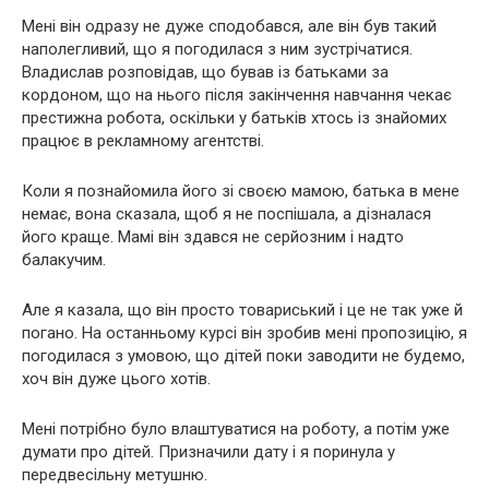
Мені він одразу не дуже сподобався, але він був такий
наполегливий, що я погодилася з ним зустрічатися.
Владислав розповідав, що бував із батьками за
кордоном, що на нього після закінчення навчання чекає
престижна робота, оскільки у батьків хтось із знайомих
працює в рекламному агентстві.
Коли я познайомила його зі своєю мамою, батька в мене
немає, вона сказала, щоб я не поспішала, а дізналася
його краще. Мамі він здався не серйозним і надто
балакучим.
Але я казала, що він просто товариський і це не так уже й
погано. На останньому курсі він зробив мені пропозицію, я
погодилася з умовою, що дітей поки заводити не будемо,
хоч він дуже цього хотів.
Мені потрібно було влаштуватися на роботу, а потім уже
думати про дітей. Призначили дату і я поринула у
передвесільну метушню.