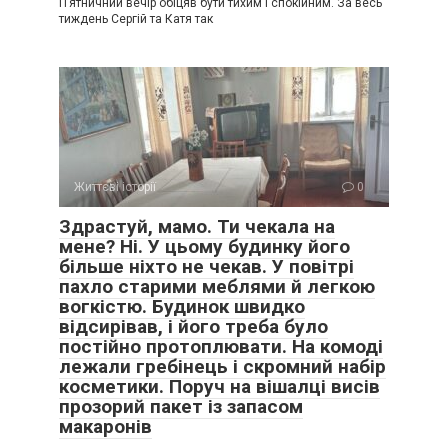
П’ятничний вечір обіцяв бути тихим і спокійним. За весь
тиждень Сергій та Катя так
Життєві історії
0
Здрастуй, мамо. Ти чекала на
мене? Ні. У цьому будинку його
більше ніхто не чекав. У повітрі
пахло старими меблями й легкою
вогкістю. Будинок швидко
відсирівав, і його треба було
постійно протоплювати. На комоді
лежали гребінець і скромний набір
косметики. Поруч на вішалці висів
прозорий пакет із запасом
макаронів