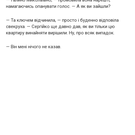
— Галино Миколаївно, — промовила вона нарешті,
намагаючись опанувати голос. — А як ви зайшли?
— Та ключем відчинила, — просто і буденно відповіла
свекруха. — Сергійко ще давно дав, як ви тільки цю
квартиру винайняти вирішили. Ну, про всяк випадок.
— Він мені нічого не казав.