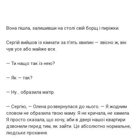
Вона пішла, залишивши на столі свій борщ і пиріжки.
Сергій вийшов із кімнати за п’ять хвилин — звісно ж, він
чув усе або майже все.
— Ти нащо так із нею?
— Як — так?
— Ну… образила матір.
— Сергію, — Олена розвернулася до нього. — Я жодним
словом не образила твою маму. Я не кричала, не хамила.
Я просто сказала, що хочу, аби в двері нашої квартири
дзвонили перед тим, як зайти. Це абсолютно нормальне,
людське прохання.