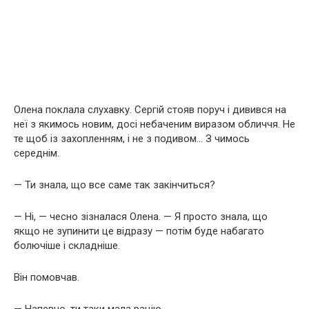
Олена поклала слухавку. Сергій стояв поруч і дивився на
неї з якимось новим, досі небаченим виразом обличчя. Не
те щоб із захопленням, і не з подивом… З чимось
середнім.
— Ти знала, що все саме так закінчиться?
— Ні, — чесно зізналася Олена. — Я просто знала, що
якщо не зупинити це відразу — потім буде набагато
болючіше і складніше.
Він помовчав.