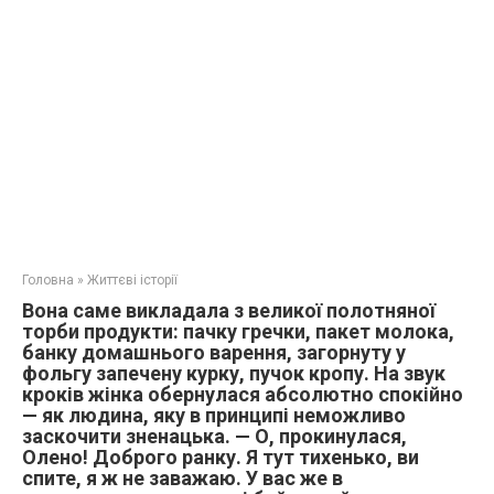
Головна
»
Життєві історії
Вона саме викладала з великої полотняної
торби продукти: пачку гречки, пакет молока,
банку домашнього варення, загорнуту у
фольгу запечену курку, пучок кропу. На звук
кроків жінка обернулася абсолютно спокійно
— як людина, яку в принципі неможливо
заскочити зненацька. — О, прокинулася,
Олено! Доброго ранку. Я тут тихенько, ви
спите, я ж не заважаю. У вас же в