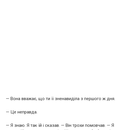
— Вона вважає, що ти її зненавиділа з першого ж дня.
— Це неправда.
— Я знаю. Я так їй і сказав. — Він трохи помовчав. — Я