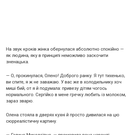
На звук кроків жінка обернулася абсолютно спокійно —
як людина, яку в принципі неможливо заскочити
зненацька.
— О, прокинулася, Олено! Доброго ранку. Я тут тихенько,
ви спите, я ж не заважаю. У вас же в холодильнику хоч
миші бий, от я й подумала: привезу дітям чогось
нормального. Сергійко в мене гречку любить із молоком,
зараз зварю.
Олена стояла в дверях кухні й просто дивилася на цю
сюрреалістичну картину.