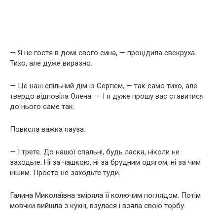
— Я не гостя в домі свого сина, — процідила свекруха.
Тихо, але дуже виразно.
— Це наш спільний дім із Сергієм, — так само тихо, але
твердо відповіла Олена. — І я дуже прошу вас ставитися
до нього саме так.
Повисла важка пауза.
— І третє. До нашої спальні, будь ласка, ніколи не
заходьте. Ні за чашкою, ні за брудним одягом, ні за чим
іншим. Просто не заходьте туди.
Галина Миколаївна зміряла її колючим поглядом. Потім
мовчки вийшла з кухні, взулася і взяла свою торбу.