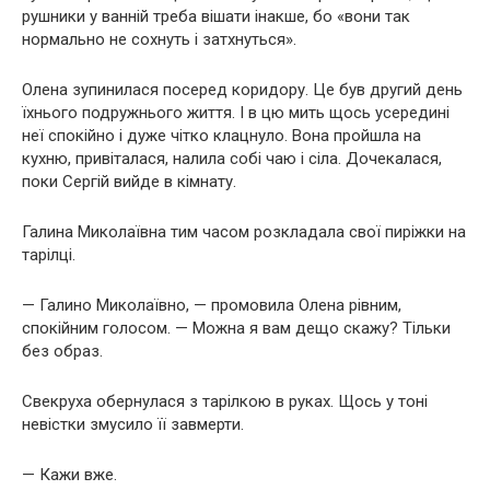
рушники у ванній треба вішати інакше, бо «вони так
нормально не сохнуть і затхнуться».
Олена зупинилася посеред коридору. Це був другий день
їхнього подружнього життя. І в цю мить щось усередині
неї спокійно і дуже чітко клацнуло. Вона пройшла на
кухню, привіталася, налила собі чаю і сіла. Дочекалася,
поки Сергій вийде в кімнату.
Галина Миколаївна тим часом розкладала свої пиріжки на
тарілці.
— Галино Миколаївно, — промовила Олена рівним,
спокійним голосом. — Можна я вам дещо скажу? Тільки
без образ.
Свекруха обернулася з тарілкою в руках. Щось у тоні
невістки змусило її завмерти.
— Кажи вже.