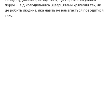
Не від будильника, не від того, що Сергій вовтузився
поруч — від холодильника. Дверцятами хряпнули так, як
це робить людина, яка навіть не намагається поводитися
тихо.