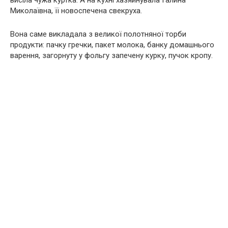
висіла чужа куртка. А на кухні хазяйнувала Галина
Миколаївна, її новоспечена свекруха.
Вона саме викладала з великої полотняної торби
продукти: пачку гречки, пакет молока, банку домашнього
варення, загорнуту у фольгу запечену курку, пучок кропу.