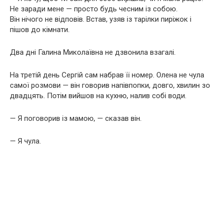
Не заради мене — просто будь чесним із собою.
Він нічого не відповів. Встав, узяв із тарілки пиріжок і
пішов до кімнати.
Два дні Галина Миколаївна не дзвонила взагалі.
На третій день Сергій сам набрав її номер. Олена не чула
самої розмови — він говорив напівпопки, довго, хвилин зо
двадцять. Потім вийшов на кухню, налив собі води.
— Я поговорив із мамою, — сказав він.
— Я чула.