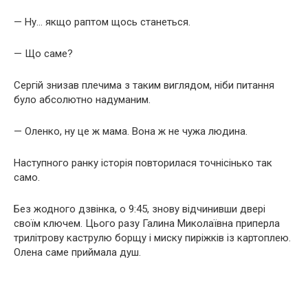
— Ну… якщо раптом щось станеться.
— Що саме?
Сергій знизав плечима з таким виглядом, ніби питання
було абсолютно надуманим.
— Оленко, ну це ж мама. Вона ж не чужа людина.
Наступного ранку історія повторилася точнісінько так
само.
Без жодного дзвінка, о 9:45, знову відчинивши двері
своїм ключем. Цього разу Галина Миколаївна приперла
трилітрову каструлю борщу і миску пиріжків із картоплею.
Олена саме приймала душ.