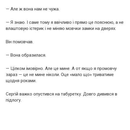
— Але ж вона нам не чужа.
— Я знаю. І саме тому я ввічливо і прямо це пояснюю, а не
влаштовую істерик і не міняю мовчки замки на дверях.
Він помовчав.
— Вона образилася.
— Цілком імовірно. Але це мине. А от якщо я промовчу
зараз — це не мине ніколи. Оце «мало що» триватиме
щодня роками.
Сергій важко опустився на табуретку. Довго дивився в
підлогу.