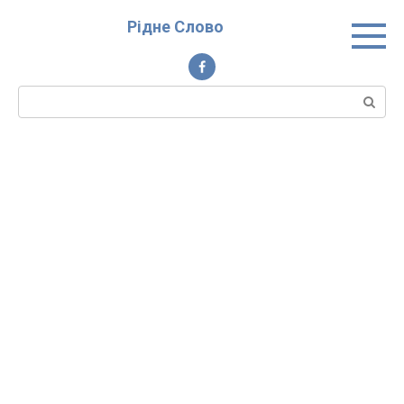
Перейти
Рідне Слово
до
вмісту
Пошук: