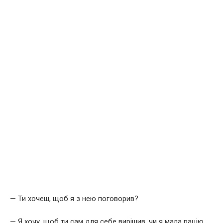
— Ти хочеш, щоб я з нею поговорив?
— Я хочу, щоб ти сам для себе вирішив, чи я мала рацію.