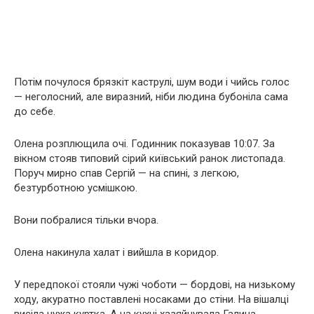
Потім почулося брязкіт каструлі, шум води і чийсь голос
— неголосний, але виразний, ніби людина бубоніла сама
до себе.
Олена розплющила очі. Годинник показував 10:07. За
вікном стояв типовий сірий київський ранок листопада.
Поруч мирно спав Сергій — на спині, з легкою,
безтурботною усмішкою.
Вони побралися тільки вчора.
Олена накинула халат і вийшла в коридор.
У передпокої стояли чужі чоботи — бордові, на низькому
ходу, акуратно поставлені носаками до стіни. На вішалці