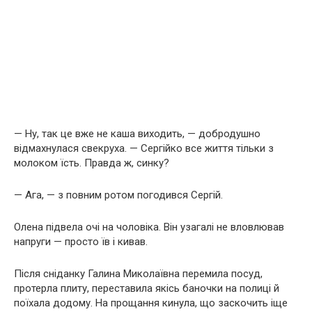
— Ну, так це вже не каша виходить, — добродушно
відмахнулася свекруха. — Сергійко все життя тільки з
молоком їсть. Правда ж, синку?
— Ага, — з повним ротом погодився Сергій.
Олена підвела очі на чоловіка. Він узагалі не вловлював
напруги — просто їв і кивав.
Після сніданку Галина Миколаївна перемила посуд,
протерла плиту, переставила якісь баночки на полиці й
поїхала додому. На прощання кинула, що заскочить іще