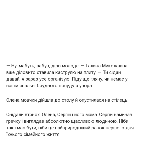
— Ну, мабуть, забув, діло молоде, — Галина Миколаївна
вже діловито ставила каструлю на плиту. — Ти сідай
давай, я зараз усе організую. Піду ще гляну, чи немає у
вашій спальні брудного посуду з учора.
Олена мовчки дійшла до столу й опустилася на стілець.
Снідали втрьох: Олена, Сергій і його мама. Сергій наминав
гречку і виглядав абсолютно щасливою людиною. Ніби
так і має бути, ніби це найприродніший ранок першого дня
їхнього сімейного життя.