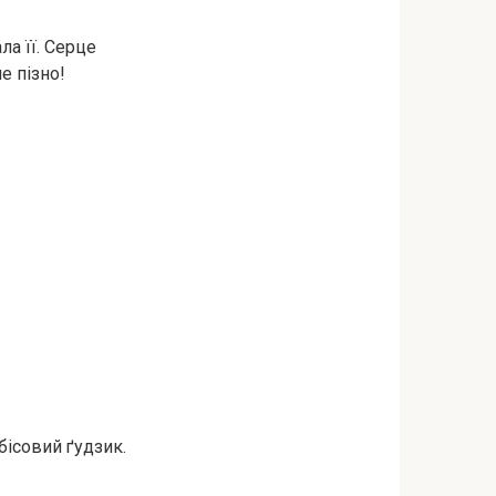
ла її. Серце
не пізно!
бісовий ґудзик.