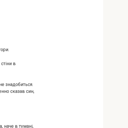
тори.
стіни в
 не знадобиться.
нно сказав син,
, наче в тумані,