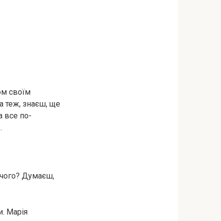
сом своїм
а теж, знаєш, ще
а все по-
…
я чого? Думаєш,
и. Марія