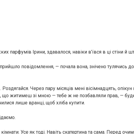
ких парфумів Ірини, здавалося, навіки в’ївся в ці стіни й ш
прийшло повідомлення, — почала вона, знічено тулячись до 
в. Роздягайся. Через пару місяців мені вісімнадцять, опікун
, що житимеш зі мною — тебе ж не позбавляли прав, — буде
чилися лише вранці, щоб хліба купити.
ідаємо.
кімнати. Усе як тоді. Навіть скатертина та сама. Перед очима