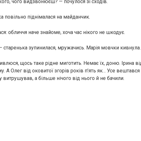
кого, чого видзвонюєш? — почулося зі сходів.
ка повільно піднімалася на майданчик.
я: обличчя наче знайоме, хоча час нікого не шкодує.
 — старенька зупинилася, мружачись. Марія мовчки кивнула.
 дивлюся, щось таке рідне миготить. Немає їх, доню. Ірина 
у. А Олег від оковитої згорів років п’ять як… Усе вештався 
 витрушував, а більше нічого від нього й не бачили.