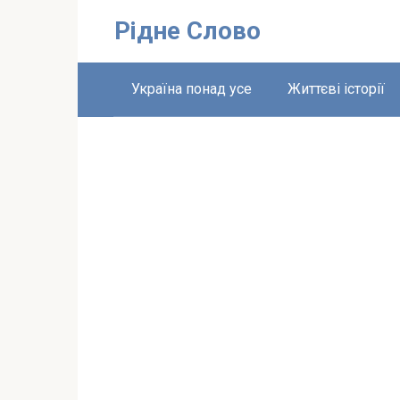
Перейти
Рідне Слово
до
вмісту
Україна понад усе
Життєві історії