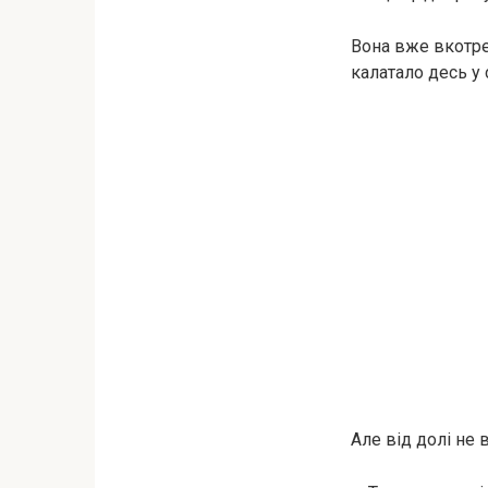
Вона вже вкотре 
калатало десь у с
Але від долі не 