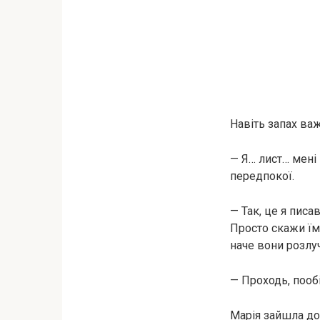
Навіть запах важ
— Я… лист… мені 
передпокої.
— Так, це я писа
Просто скажи їм
наче вони розлу
— Проходь, пооб
Марія зайшла до 