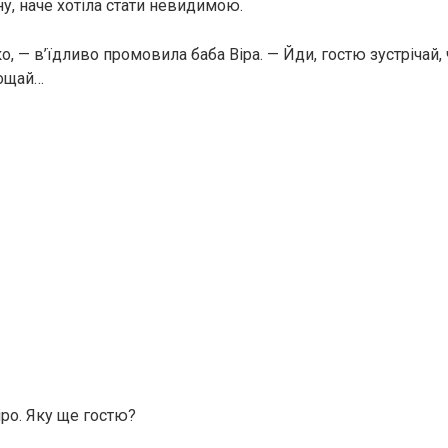
ну, наче хотіла стати невидимою.
ко, — в’їдливо промовила баба Віра. — Йди, гостю зустрічай, 
ощай…
іро. Яку ще гостю?