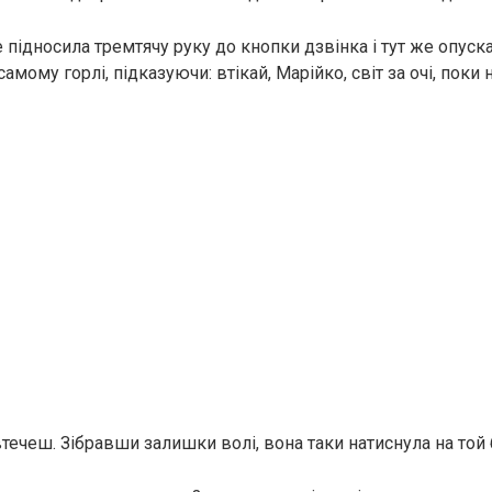
підносила тремтячу руку до кнопки дзвінка і тут же опуска
амому горлі, підказуючи: втікай, Марійко, світ за очі, поки 
втечеш. Зібравши залишки волі, вона таки натиснула на той 