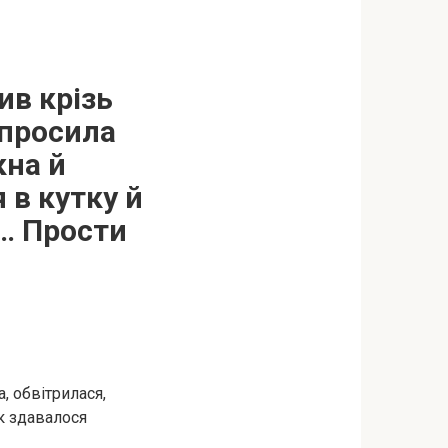
ив крізь
 просила
кна й
 в кутку й
г… Прости
, обвітрилася,
к здавалося