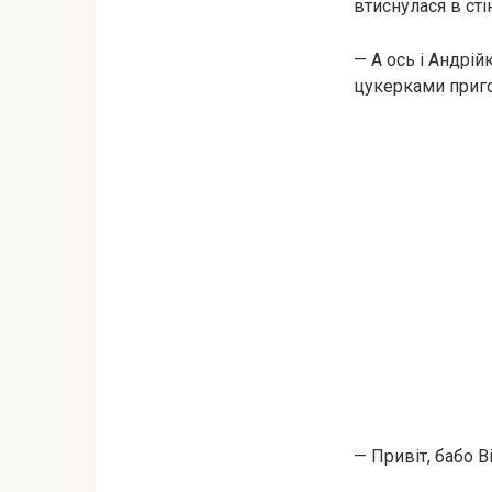
втиснулася в сті
— А ось і Андрій
цукерками приг
— Привіт, бабо В