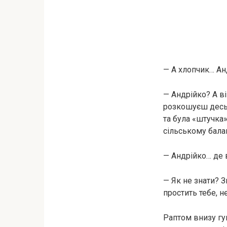
— А хлопчик… Ан
— Андрійко? А ві
розкошуєш десь 
та була «штучка»
сільському балак
— Андрійко… де в
— Як не знати? З
простить тебе, 
Раптом внизу гуп