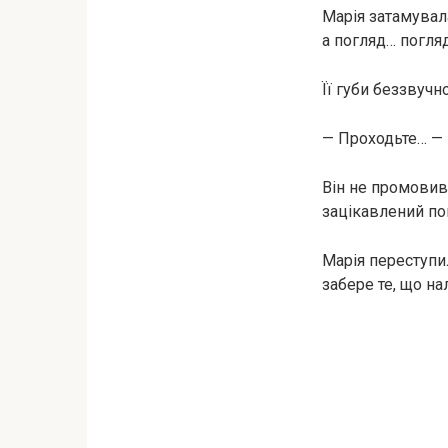
Марія затамувал
а погляд… погляд
Її губи беззвучн
— Проходьте… — 
Він не промовив
зацікавлений по
Марія переступил
забере те, що на