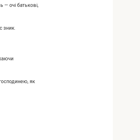
 — очі батькові,
с зник.
ікаючи
 господинею, як