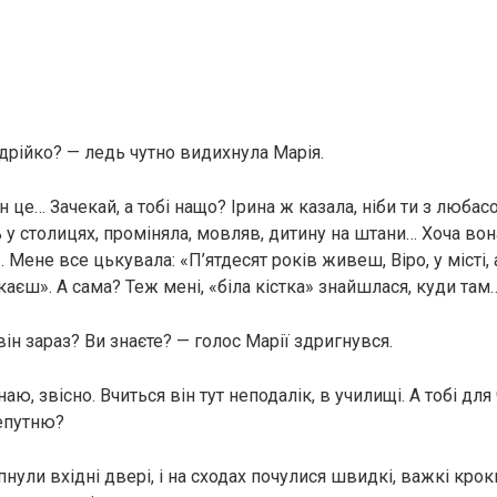
дрійко? — ледь чутно видихнула Марія.
н це… Зачекай, а тобі нащо? Ірина ж казала, ніби ти з люба
у столицях, проміняла, мовляв, дитину на штани… Хоча вон
. Мене все цькувала: «П’ятдесят років живеш, Віро, у місті, 
аєш». А сама? Теж мені, «біла кістка» знайшлася, куди там
ін зараз? Ви знаєте? — голос Марії здригнувся.
наю, звісно. Вчиться він тут неподалік, в училищі. А тобі дл
непутню?
нули вхідні двері, і на сходах почулися швидкі, важкі крок