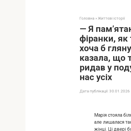
Головна
»
Життєві історії
— Я пам’ята
фіранки, як 
хоча б глян
казала, що 
ридав у под
нас усіх
Дата публікації:
30.01.2026
Марія стояла біл
але лишалася та
жінці. Ці двері 