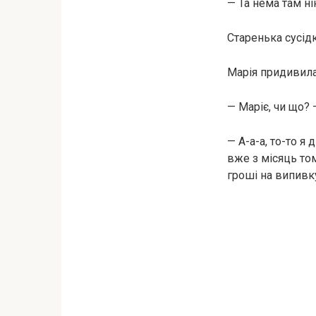
— Та нема там ні
Старенька сусід
Марія придивилас
— Маріє, чи що?
— А-а-а, то-то я
вже з місяць том
гроші на випивку