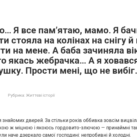
ю… Я все пам’ятаю, мамо. Я бач
ти стояла на колінах на снігу й
ути на мене. А баба зачиняла ві
то якась жебрачка… А я ховався
ушку. Прости мені, що не вибі
Рубрика:
Життєві історії
я знайомих дверей. За стільки років оббивка зовсім вицвіла
кою ж міцною і якоюсь гордовито-злючою — принаймні та
були наче дзеркало самої господині: непробивні й холодні.