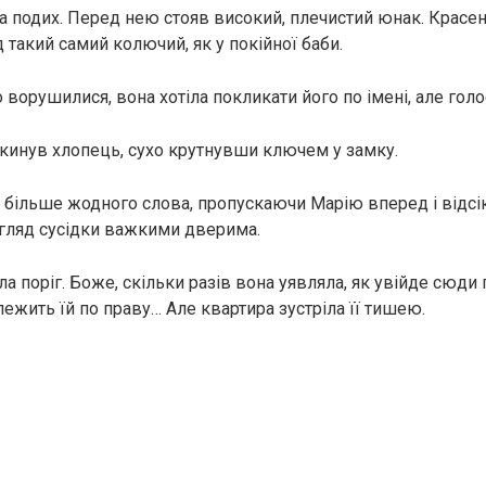
а подих. Перед нею стояв високий, плечистий юнак. Красень
 такий самий колючий, як у покійної баби.
о ворушилися, вона хотіла покликати його по імені, але голо
кинув хлопець, сухо крутнувши ключем у замку.
 більше жодного слова, пропускаючи Марію вперед і відс
гляд сусідки важкими дверима.
а поріг. Боже, скільки разів вона уявляла, як увійде сюди
лежить їй по праву… Але квартира зустріла її тишею.