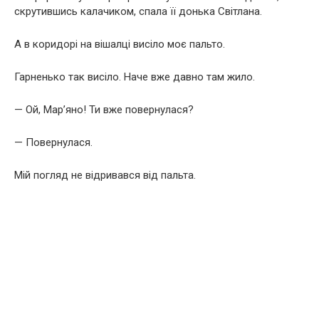
скрутившись калачиком, спала її донька Світлана.
А в коридорі на вішалці висіло моє пальто.
Гарненько так висіло. Наче вже давно там жило.
— Ой, Мар’яно! Ти вже повернулася?
— Повернулася.
Мій погляд не відривався від пальта.