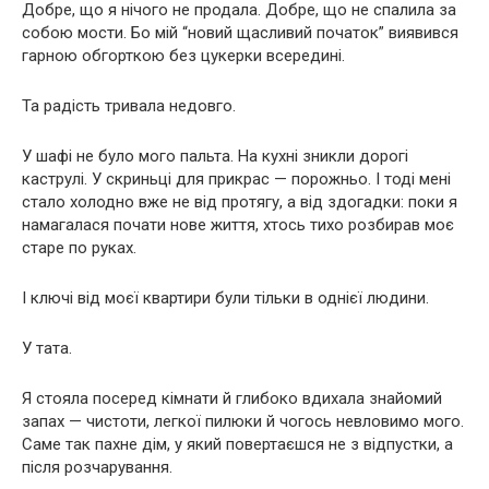
Добре, що я нічого не продала. Добре, що не спалила за
собою мости. Бо мій “новий щасливий початок” виявився
гарною обгорткою без цукерки всередині.
Та радість тривала недовго.
У шафі не було мого пальта. На кухні зникли дорогі
каструлі. У скриньці для прикрас — порожньо. І тоді мені
стало холодно вже не від протягу, а від здогадки: поки я
намагалася почати нове життя, хтось тихо розбирав моє
старе по руках.
І ключі від моєї квартири були тільки в однієї людини.
У тата.
Я стояла посеред кімнати й глибоко вдихала знайомий
запах — чистоти, легкої пилюки й чогось невловимо мого.
Саме так пахне дім, у який повертаєшся не з відпустки, а
після розчарування.