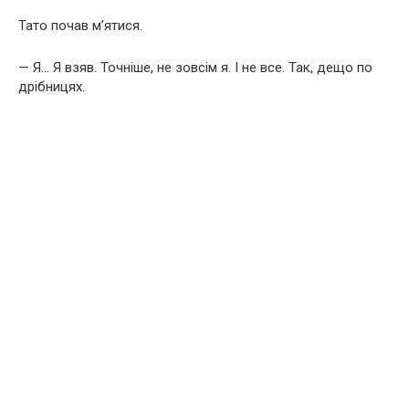
Тато почав м’ятися.
— Я… Я взяв. Точніше, не зовсім я. І не все. Так, дещо по
дрібницях.