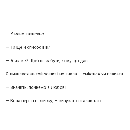
— У мене записано.
— Ти ще й список вів?
— А як же? Щоб не забути, кому що дав.
Я дивилася на той зошит і не знала — сміятися чи плакати.
— Значить, почнемо з Любові.
— Вона перша в списку, — винувато сказав тато.