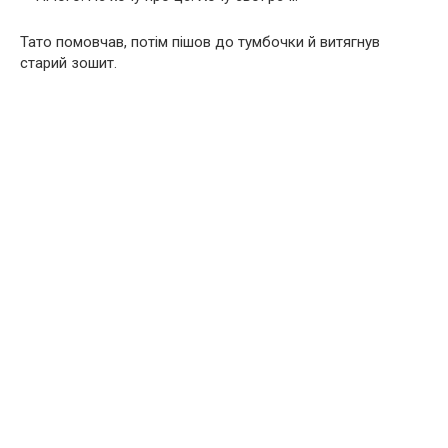
Тато помовчав, потім пішов до тумбочки й витягнув
старий зошит.