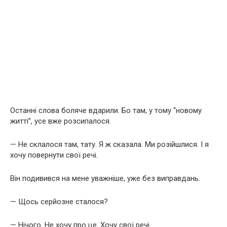
Останні слова боляче вдарили. Бо там, у тому “новому
житті”, усе вже розсипалося.
— Не склалося там, тату. Я ж сказала. Ми розійшлися. І я
хочу повернути свої речі.
Він подивився на мене уважніше, уже без виправдань.
— Щось серйозне сталося?
— Нічого. Не хочу про це. Хочу свої речі.