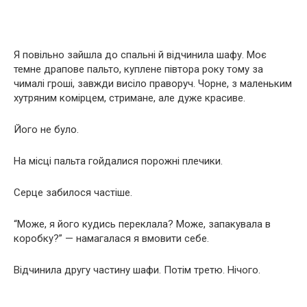
Я повільно зайшла до спальні й відчинила шафу. Моє
темне драпове пальто, куплене півтора року тому за
чималі гроші, завжди висіло праворуч. Чорне, з маленьким
хутряним комірцем, стримане, але дуже красиве.
Його не було.
На місці пальта гойдалися порожні плечики.
Серце забилося частіше.
“Може, я його кудись переклала? Може, запакувала в
коробку?” — намагалася я вмовити себе.
Відчинила другу частину шафи. Потім третю. Нічого.