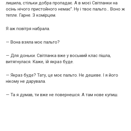
лишила, стільки добра пропадає. А в моєї Світланки на
осінь нічого пристойного немає”. Ну і твоє пальто… Воно ж
тепле. Гарне. З комірцем.
Я аж повітря набрала.
— Вона взяла моє пальто?
— Для доньки. Світланка вже у восьмий клас пішла,
витягнулася. Каже, їй якраз буде.
— Якраз буде? Тату, це моє пальто. Не дешеве. І я його
нікому не дарувала.
— Та я думав, ти вже не повернешся. А там нове купиш.