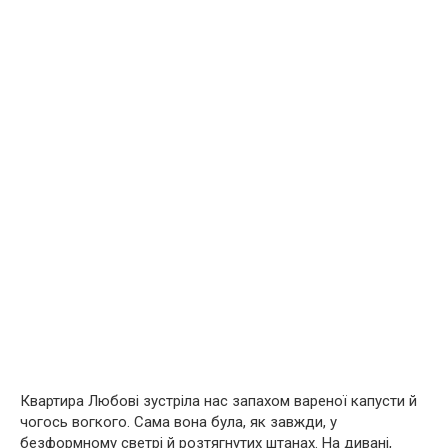
Квартира Любові зустріла нас запахом вареної капусти й
чогось вогкого. Сама вона була, як завжди, у
безформному светрі й розтягнутих штанах. На дивані,