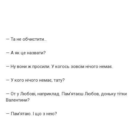
— Та не обчистити…
— А як це назвати?
— Ну вони ж просили. У когось зовсім нічого немає.
— У кого нічого немає, тату?
— От у Любові, наприклад. Пам’ятаєш Любов, доньку тітки
Валентини?
— Пам’ятаю. І що з нею?