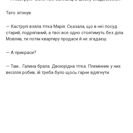
Тато зітхнув.
— Каструлі взяла тітка Марія. Сказала, що в неї посуд
старий, подряпаний, а твої все одно стоятимуть без діла.
Мовляв, ти потім квартиру продаси й не згадаєш.
— А прикраси?
— Там… Галина брала. Двоюрідна тітка. Племінник у них
весілля робив, їй треба було щось гарне вдягнути.