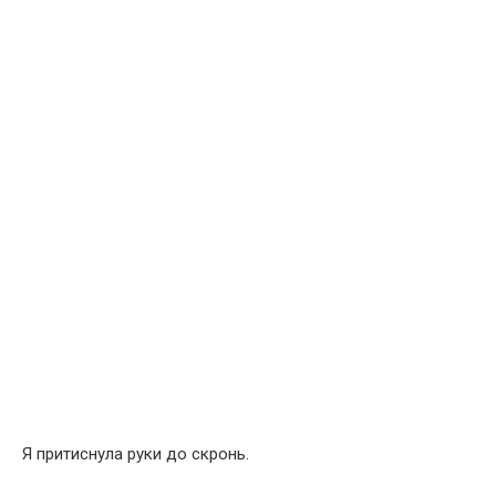
Я притиснула руки до скронь.