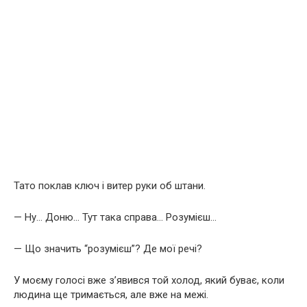
Тато поклав ключ і витер руки об штани.
— Ну… Доню… Тут така справа… Розумієш…
— Що значить “розумієш”? Де мої речі?
У моєму голосі вже з’явився той холод, який буває, коли
людина ще тримається, але вже на межі.