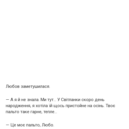
Любов заметушилася.
— А я й не знала. Ми тут… У Світланки скоро день
народження, я хотіла їй щось пристойне на осінь. Твоє
пальто таке гарне, тепле…
— Це моє пальто, Любо.