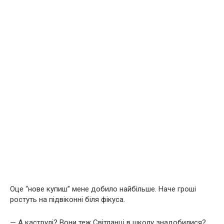
Оце “нове купиш” мене добило найбільше. Наче гроші
ростуть на підвіконні біля фікуса.
— А каструлі? Вони теж Світланці в школу знадобилися?