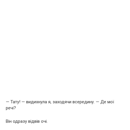
— Тату! — видихнула я, заходячи всередину. — Де мої
речі?
Він одразу відвів очі.