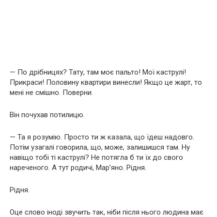
— По дрібницях? Тату, там моє пальто! Мої каструлі!
Прикраси! Половину квартири винесли! Якщо це жарт, то
мені не смішно. Поверни.
Він почухав потилицю.
— Та я розумію. Просто ти ж казала, що їдеш надовго.
Потім узагалі говорила, що, може, залишишся там. Ну
навіщо тобі ті каструлі? Не потягла б ти їх до свого
нареченого. А тут родичі, Мар’яно. Рідня.
Рідня.
Оце слово іноді звучить так, ніби після нього людина має