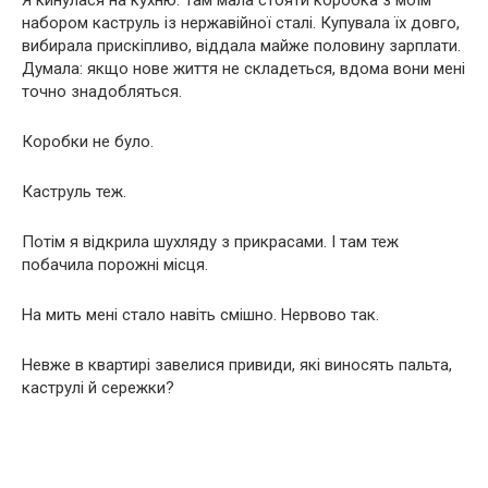
Я кинулася на кухню. Там мала стояти коробка з моїм
набором каструль із нержавійної сталі. Купувала їх довго,
вибирала прискіпливо, віддала майже половину зарплати.
Думала: якщо нове життя не складеться, вдома вони мені
точно знадобляться.
Коробки не було.
Каструль теж.
Потім я відкрила шухляду з прикрасами. І там теж
побачила порожні місця.
На мить мені стало навіть смішно. Нервово так.
Невже в квартирі завелися привиди, які виносять пальта,
каструлі й сережки?