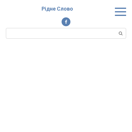
Перейти
Рідне Слово
до
вмісту
Пошук: