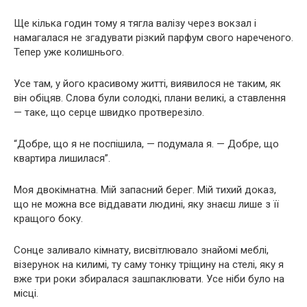
Ще кілька годин тому я тягла валізу через вокзал і
намагалася не згадувати різкий парфум свого нареченого.
Тепер уже колишнього.
Усе там, у його красивому житті, виявилося не таким, як
він обіцяв. Слова були солодкі, плани великі, а ставлення
— таке, що серце швидко протверезіло.
“Добре, що я не поспішила, — подумала я. — Добре, що
квартира лишилася”.
Моя двокімнатна. Мій запасний берег. Мій тихий доказ,
що не можна все віддавати людині, яку знаєш лише з її
кращого боку.
Сонце заливало кімнату, висвітлювало знайомі меблі,
візерунок на килимі, ту саму тонку тріщину на стелі, яку я
вже три роки збиралася зашпаклювати. Усе ніби було на
місці.