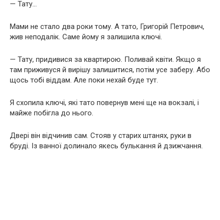
— Тату…
Мами не стало два роки тому. А тато, Григорій Петрович,
жив неподалік. Саме йому я залишила ключі.
— Тату, придивися за квартирою. Поливай квіти. Якщо я
там приживуся й вирішу залишитися, потім усе заберу. Або
щось тобі віддам. Але поки нехай буде тут.
Я схопила ключі, які тато повернув мені ще на вокзалі, і
майже побігла до нього.
Двері він відчинив сам. Стояв у старих штанях, руки в
бруді. Із ванної долинало якесь булькання й дзижчання.