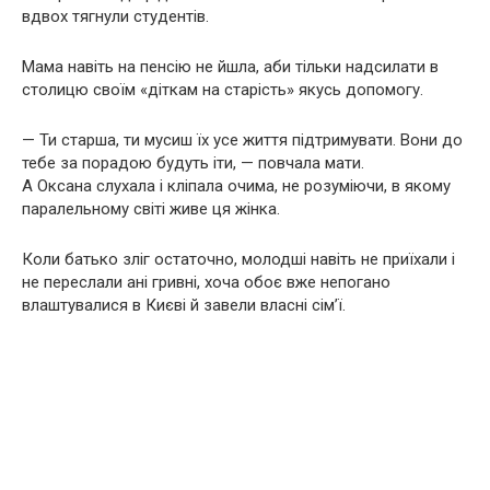
вдвох тягнули студентів.
Мама навіть на пенсію не йшла, аби тільки надсилати в
столицю своїм «діткам на старість» якусь допомогу.
— Ти старша, ти мусиш їх усе життя підтримувати. Вони до
тебе за порадою будуть іти, — повчала мати.
А Оксана слухала і кліпала очима, не розуміючи, в якому
паралельному світі живе ця жінка.
Коли батько зліг остаточно, молодші навіть не приїхали і
не переслали ані гривні, хоча обоє вже непогано
влаштувалися в Києві й завели власні сім’ї.