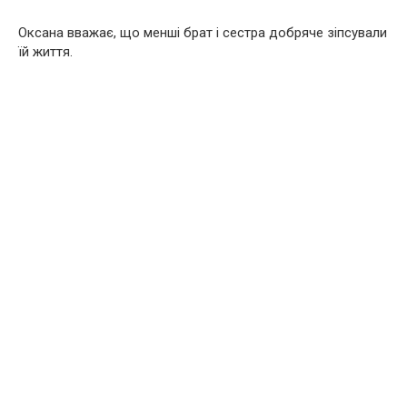
Оксана вважає, що менші брат і сестра добряче зіпсували
їй життя.