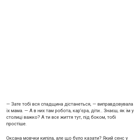
— Зате тобі вся спадщина дістанеться, — виправдовувала
їх мама. — А в них там робота, кар’єра, діти… Знаєш, як їм у
столиці важко? А ти все життя тут, під боком, тобі
простіше.
Оксана мовчки кипіла, але що було казати? Який сенс у