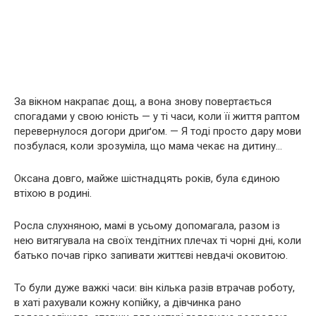
За вікном накрапає дощ, а вона знову повертається
спогадами у свою юність — у ті часи, коли її життя раптом
перевернулося догори дриґом. — Я тоді просто дару мови
позбулася, коли зрозуміла, що мама чекає на дитину…
Оксана довго, майже шістнадцять років, була єдиною
втіхою в родині.
Росла слухняною, мамі в усьому допомагала, разом із
нею витягувала на своїх тендітних плечах ті чорні дні, коли
батько почав гірко запивати життєві невдачі оковитою.
То були дуже важкі часи: він кілька разів втрачав роботу,
в хаті рахували кожну копійку, а дівчинка рано