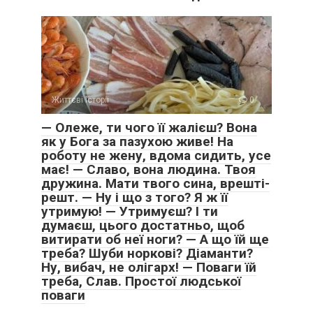
Життєві історії
0
— Олеже, ти чого її жалієш? Вона
як у Бога за пазухою живе! На
роботу не жену, вдома сидить, усе
має! — Славо, вона людина. Твоя
дружина. Мати твого сина, врешті-
решт. — Ну і що з того? Я ж її
утримую! — Утримуєш? І ти
думаєш, цього достатньо, щоб
витирати об неї ноги? — А що їй ще
треба? Шуби норкові? Діаманти?
Ну, вибач, не олігарх! — Поваги їй
треба, Слав. Простої людської
поваги