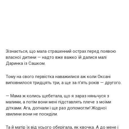
Зізнається, що мала страшенний острах перед появою
власної дитини — надто вже важко їй далися малі
Даринка із Сашком.
Тому на свого первістка наважилися аж коли Оксані
виповнилося тридцять три, а ще за п’ять років — другого.
— Мама ж колись щебетала, що я зараз няньчуся з
малими, а потім вони мені підставлять плече з моїми
дітками. Ага, догнали і ще раз допомогли! Жодної
хвилини вони не посиділи.
Та й матір їх від усього оберігала, як квочка. А до мене і