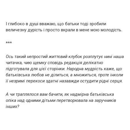
І глибоко в душі вважаю, що батьки тоді зробили
величезну дурість і просто вкрали в мене мою молодість.
***
Ось такий непростий життєвий клубок розплутує нині наша
читачка, чию щемку сповідь редакція делікатно
підготувала для цієї сторінки. Народна мудрість каже, що
батьківська любов не ділиться, а множиться, проте інколи
її незримі перекоси здатні назавжди остудити рідні серця.
А чи траплялося вам бачити, як надмірна батьківська
опіка над одними дітьми перетворювала на заручників
інших?