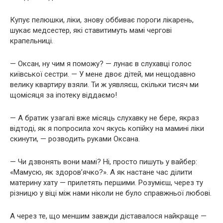
Купує пелюшки, ліки, знову оббиває пороги лікарень,
шукає медсестер, які ставитимуть мамі чергові
крапельниці.
— Оксан, ну чим я поможу? — лунає в слухавці голос
київської сестри. — У мене двоє дітей, ми нещодавно
велику квартиру взяли. Ти ж уявляєш, скільки тисяч ми
щомісяця за іпотеку віддаємо!
— А братик узагалі вже місяць слухавку не бере, якраз
відтоді, як я попросила хоч якусь копійку на мамині ліки
скинути, — розводить руками Оксана.
— Чи дзвонять вони мамі? Ні, просто пишуть у вайбер:
«Мамусю, як здоров’ячко?». А як настане час ділити
материну хату — прилетять першими. Розумієш, через ту
різницю у віці між нами ніколи не було справжньої любові.
А через те, що меншим завжди діставалося найкраще —