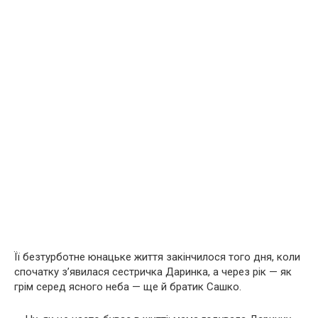
Її безтурботне юнацьке життя закінчилося того дня, коли
спочатку з’явилася сестричка Даринка, а через рік — як
грім серед ясного неба — ще й братик Сашко.