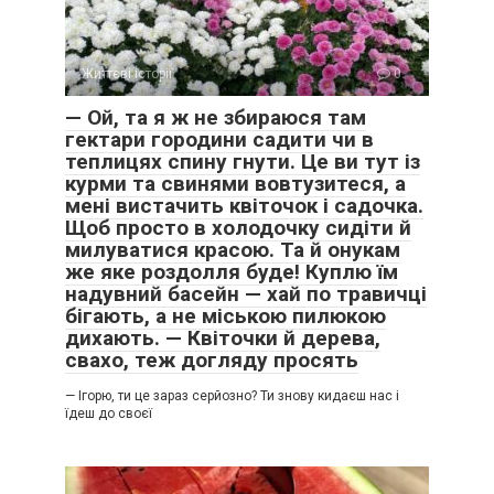
Життєві історії
0
— Ой, та я ж не збираюся там
гектари городини садити чи в
теплицях спину гнути. Це ви тут із
курми та свинями вовтузитеся, а
мені вистачить квіточок і садочка.
Щоб просто в холодочку сидіти й
милуватися красою. Та й онукам
же яке роздолля буде! Куплю їм
надувний басейн — хай по травичці
бігають, а не міською пилюкою
дихають. — Квіточки й дерева,
свахо, теж догляду просять
— Ігорю, ти це зараз серйозно? Ти знову кидаєш нас і
їдеш до своєї