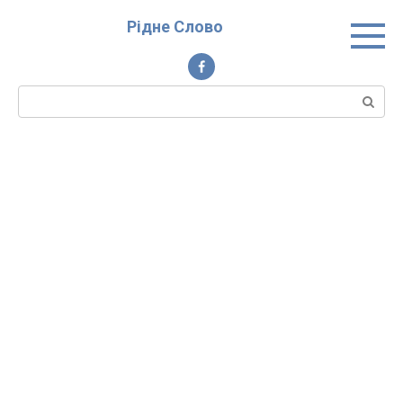
Перейти
Рідне Слово
до
вмісту
Пошук: