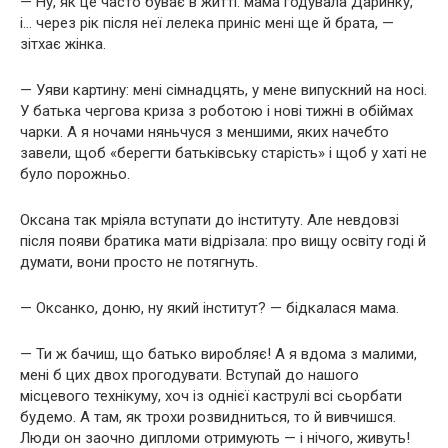
— Ну, як це часто буває в житті: мама годувала Даринку,
і… через рік після неї лелека приніс мені ще й брата, —
зітхає жінка.
— Уяви картину: мені сімнадцять, у мене випускний на носі.
У батька чергова криза з роботою і нові тижні в обіймах
чарки. А я ночами няньчуся з меншими, яких начебто
завели, щоб «берегти батьківську старість» і щоб у хаті не
було порожньо.
Оксана так мріяла вступати до інституту. Але невдовзі
після появи братика мати відрізала: про вищу освіту годі й
думати, вони просто не потягнуть.
— Оксанко, доню, ну який інститут? — бідкалася мама.
— Ти ж бачиш, що батько виробляє! А я вдома з малими,
мені б цих двох прогодувати. Вступай до нашого
місцевого технікуму, хоч із однієї каструлі всі сьорбати
будемо. А там, як трохи розвидниться, то й вивчишся.
Люди он заочно дипломи отримують — і нічого, живуть!