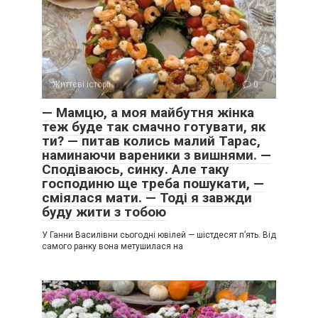
Життєві історії
0
— Мамцю, а моя майбутня жінка
теж буде так смачно готувати, як
ти? — питав колись малий Тарас,
наминаючи вареники з вишнями. —
Сподіваюсь, синку. Але таку
господиню ще треба пошукати, —
сміялася мати. — Тоді я завжди
буду жити з тобою
У Ганни Василівни сьогодні ювілей — шістдесят п’ять. Від
самого ранку вона метушилася на