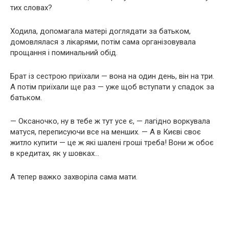
тих словах?
Ходила, допомагала матері доглядати за батьком,
домовлялася з лікарями, потім сама організовувала
прощання і поминальний обід.
Брат із сестрою приїхали — вона на один день, він на три.
А потім приїхали ще раз — уже щоб вступати у спадок за
батьком.
— Оксаночко, ну в тебе ж тут усе є, — лагідно воркувала
матуся, переписуючи все на менших. — А в Києві своє
житло купити — це ж які шалені гроші треба! Вони ж обоє
в кредитах, як у шовках…
А тепер важко захворіла сама мати.