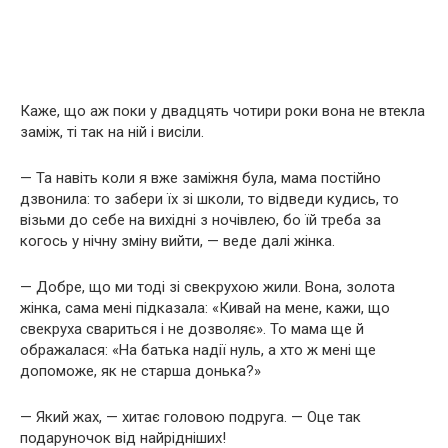
Каже, що аж поки у двадцять чотири роки вона не втекла
заміж, ті так на ній і висіли.
— Та навіть коли я вже заміжня була, мама постійно
дзвонила: то забери їх зі школи, то відведи кудись, то
візьми до себе на вихідні з ночівлею, бо їй треба за
когось у нічну зміну вийти, — веде далі жінка.
— Добре, що ми тоді зі свекрухою жили. Вона, золота
жінка, сама мені підказала: «Кивай на мене, кажи, що
свекруха свариться і не дозволяє». То мама ще й
ображалася: «На батька надії нуль, а хто ж мені ще
допоможе, як не старша донька?»
— Який жах, — хитає головою подруга. — Оце так
подаруночок від найрідніших!