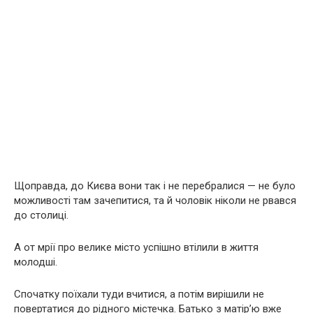
Щоправда, до Києва вони так і не перебралися — не було
можливості там зачепитися, та й чоловік ніколи не рвався
до столиці.
А от мрії про велике місто успішно втілили в життя
молодші.
Спочатку поїхали туди вчитися, а потім вирішили не
повертатися до рідного містечка. Батько з матір’ю вже