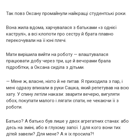
Так повз Оксану промайнули найкращі студентські роки.
Вона жила вдома, харчувалася з батьками «з однієї
каструлі», а всі клопоти про сестру й брата плавно
перекочували на її юні плечі.
Мати вирішила вийти на роботу — влаштувалася
працювати добу через три, ще й вечорами брала
підробітки, а Оксана сиділа з дітьми.
— Мене ж, власне, ніхто й не питав. Я приходила з пар, і
мені одразу впихали в руки Сашка, який репетував на всю
хату. У спину летіли накази: зварити вечерю, вигуляти
обох, покупати малого і лягати спати, не чекаючи її з
роботи.
Батько? А батько був лише у двох агрегатних станах: або
десь на зміні, або в глухому запої. І для кого вони тих
дітей завели? Для мене? А я їх просила?!