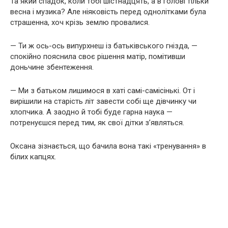
Та який спадок, коли тобі шістнадцять, а в голові тільки
весна і музика? Але ніяковість перед однолітками була
страшенна, хоч крізь землю провалися.
— Ти ж ось-ось випурхнеш із батьківського гнізда, —
спокійно пояснила своє рішення матір, помітивши
доньчине збентеження.
— Ми з батьком лишимося в хаті самі-самісінькі. От і
вирішили на старість літ завести собі ще дівчинку чи
хлопчика. А заодно й тобі буде гарна наука —
потренуєшся перед тим, як свої дітки з’являться.
Оксана зізнається, що бачила вона такі «тренування» в
білих капцях.