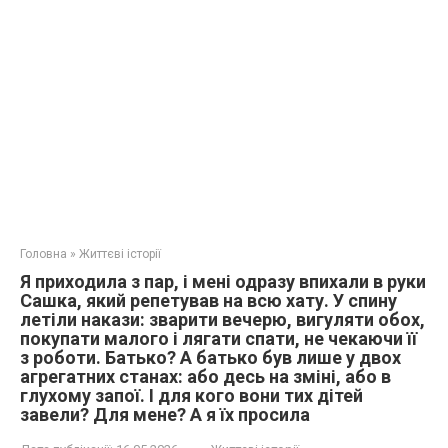
Головна
»
Життєві історії
Я приходила з пар, і мені одразу впихали в руки
Сашка, який репетував на всю хату. У спину
летіли накази: зварити вечерю, вигуляти обох,
покупати малого і лягати спати, не чекаючи її
з роботи. Батько? А батько був лише у двох
агрегатних станах: або десь на зміні, або в
глухому запої. І для кого вони тих дітей
завели? Для мене? А я їх просила