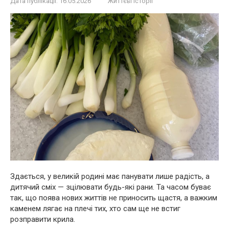
Дата публікації:
16.05.2026
Життєві історії
Здається, у великій родині має панувати лише радість, а
дитячий сміх — зцілювати будь-які рани. Та часом буває
так, що поява нових життів не приносить щастя, а важким
каменем лягає на плечі тих, хто сам ще не встиг
розправити крила.