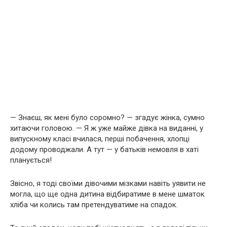
— Знаєш, як мені було соромно? — згадує жінка, сумно
хитаючи головою. — Я ж уже майже дівка на виданні, у
випускному класі вчилася, перші побачення, хлопці
додому проводжали. А тут — у батьків немовля в хаті
планується!
Звісно, я тоді своїми дівочими мізками навіть уявити не
могла, що ще одна дитина відбиратиме в мене шматок
хліба чи колись там претендуватиме на спадок.