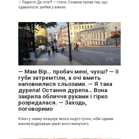
— Ларисо! Де їсти?! — голос Славіка лунав так, що,
здавалося, шибки у вікнах
Життєві історії
0
— Мам Вір… пробач мені, чуєш? — її
губи затремтіли, а очі вмить
наповнилися сльозами. — Я така
дурепа! Остання дурепа… Вона
закрила обличчя руками і гірко
розридалася. — Заходь,
поговоримо
Ключ у замку клацнув якось надто гучно, ніби одним
махом відрізавши шмат мого минулого.