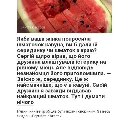
Життєві історії
0
Якби ваша жінка попросила
шматочок кавуна, ви б дали їй
серединку чи шматок з краю?
Сергій щиро вірив, що його
дружина влаштувала істерику на
рівному місці. Але відповідь
незнайомця його приголомшила. —
Звісно ж, серединку. Це ж
найсмачніше, що є в кавуні. Своїй
дружині я завжди віддавав
найкращий шматок. Тут і думати
нічого
П’ятничний вечір обіцяв бути тихим і спокійним. За весь
тиждень Сергій та Катя так