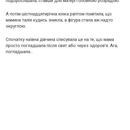
подорослішала, ставши для матері головною розрадою.
А потім шістнадцятирічна юнка раптом помітила, що
мамина талія кудись зникла, а фігура стала аж надто
округлою.
Спочатку наївна дівчина списувала це на те, що мама
просто погладшала після свят або через здоров’я. Ага,
погладшала…