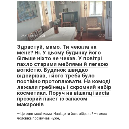
Життєві історії
0
Здрастуй, мамо. Ти чекала на
мене? Ні. У цьому будинку його
більше ніхто не чекав. У повітрі
пахло старими меблями й легкою
вогкістю. Будинок швидко
відсирівав, і його треба було
постійно протоплювати. На комоді
лежали гребінець і скромний набір
косметики. Поруч на вішалці висів
прозорий пакет із запасом
макаронів
— Це одяг моєї мами. Навіщо ти його зібрала? — голос
чоловіка прозвучав чуже,