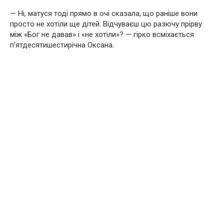
— Ні, матуся тоді прямо в очі сказала, що раніше вони
просто не хотіли ще дітей. Відчуваєш цю разючу прірву
між «Бог не давав» і «не хотіли»? — гірко всміхається
п’ятдесятишестирічна Оксана.