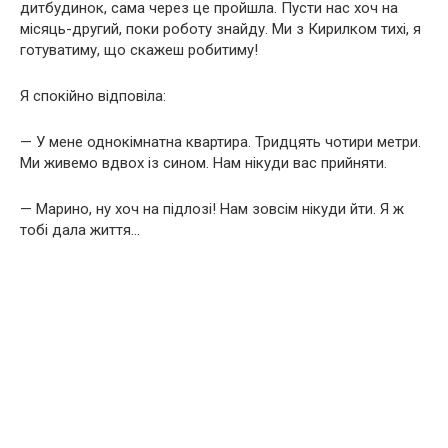
дитбудинок, сама через це пройшла. Пусти нас хоч на
місяць-другий, поки роботу знайду. Ми з Кирилком тихі, я
готуватиму, що скажеш робитиму!
Я спокійно відповіла:
— У мене однокімнатна квартира. Тридцять чотири метри.
Ми живемо вдвох із сином. Нам нікуди вас прийняти.
— Марино, ну хоч на підлозі! Нам зовсім нікуди йти. Я ж
тобі дала життя…