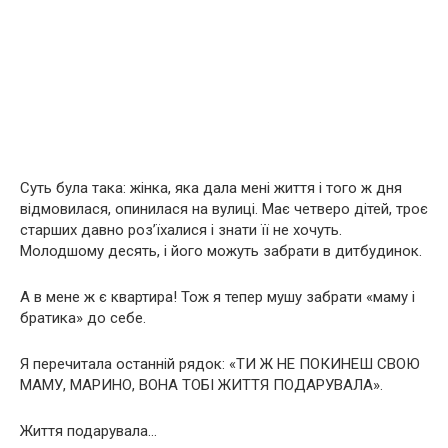
Суть була така: жінка, яка дала мені життя і того ж дня
відмовилася, опинилася на вулиці. Має четверо дітей, троє
старших давно роз’їхалися і знати її не хочуть.
Молодшому десять, і його можуть забрати в дитбудинок.
А в мене ж є квартира! Тож я тепер мушу забрати «маму і
братика» до себе.
Я перечитала останній рядок: «ТИ Ж НЕ ПОКИНЕШ СВОЮ
МАМУ, МАРИНО, ВОНА ТОБІ ЖИТТЯ ПОДАРУВАЛА».
Життя подарувала…