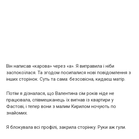
Він написав «карова» через «а». Я виправила і ніби
заспокоїлася. Та згодом посипалися нові повідомлення з
інших сторінок. Суть та сама: безсовісна, кидаєш матір.
Потім я дізналася, що Валентина сім років ніде не
працювала, співмешканець їх вигнав із квартири у
Фастові, і тепер вони з малим Кирилом ночують по
знайомих.
Я блокувала всі профілі, закрила сторінку. Руки аж гули.