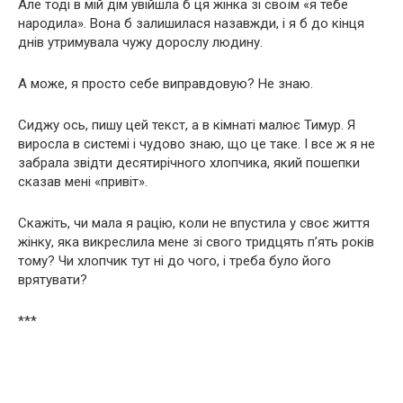
Але тоді в мій дім увійшла б ця жінка зі своїм «я тебе
народила». Вона б залишилася назавжди, і я б до кінця
днів утримувала чужу дорослу людину.
А може, я просто себе виправдовую? Не знаю.
Сиджу ось, пишу цей текст, а в кімнаті малює Тимур. Я
виросла в системі і чудово знаю, що це таке. І все ж я не
забрала звідти десятирічного хлопчика, який пошепки
сказав мені «привіт».
Скажіть, чи мала я рацію, коли не впустила у своє життя
жінку, яка викреслила мене зі свого тридцять п’ять років
тому? Чи хлопчик тут ні до чого, і треба було його
врятувати?
***