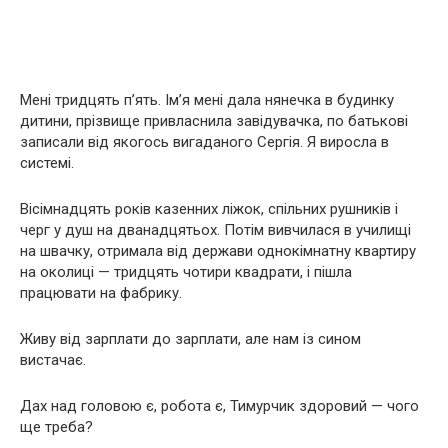
Мені тридцять п’ять. Ім’я мені дала нянечка в будинку
дитини, прізвище привласнила завідувачка, по батькові
записали від якогось вигаданого Сергія. Я виросла в
системі.
Вісімнадцять років казенних ліжок, спільних рушників і
черг у душ на дванадцятьох. Потім вивчилася в училищі
на швачку, отримала від держави однокімнатну квартиру
на околиці — тридцять чотири квадрати, і пішла
працювати на фабрику.
Живу від зарплати до зарплати, але нам із сином
вистачає.
Дах над головою є, робота є, Тимурчик здоровий — чого
ще треба?