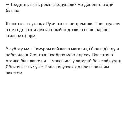
— Тридцять п’ять років шкодували? Не дзвоніть сюди
більше.
Я поклала слухавку. Руки навіть не тремтіли. Повернулася
в цех і до кінця зміни спокійно дошила свою партію
шкільних форм.
У суботу ми з Тимуром вийшли в магазин, і біля під’їзду я
побачила її. Зоя таки пробила мою адресу. Валентина
стояла біля лавочки — маленька, у затертій бежевій куртці.
Обличчя геть чуже. Вона кинулася до нас із важким
пакетом: