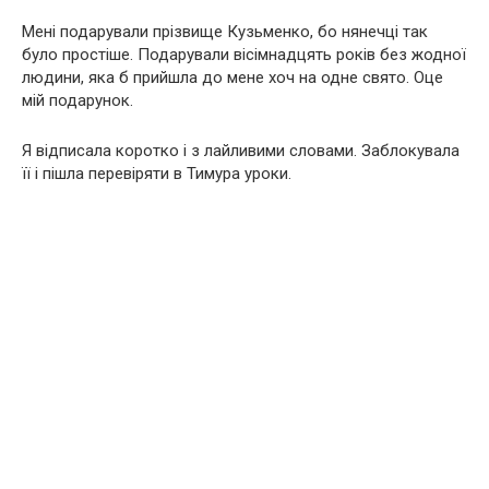
Мені подарували прізвище Кузьменко, бо нянечці так
було простіше. Подарували вісімнадцять років без жодної
людини, яка б прийшла до мене хоч на одне свято. Оце
мій подарунок.
Я відписала коротко і з лайливими словами. Заблокувала
її і пішла перевіряти в Тимура уроки.