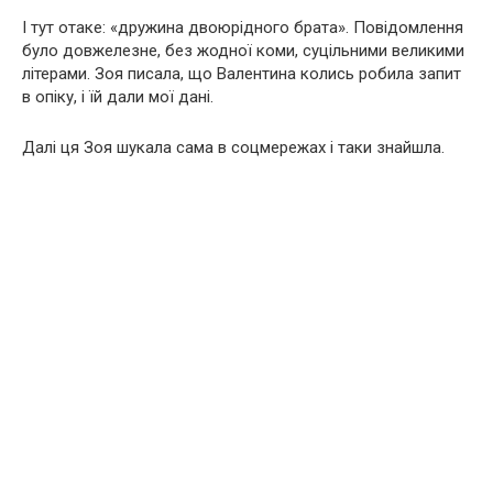
І тут отаке: «дружина двоюрідного брата». Повідомлення
було довжелезне, без жодної коми, суцільними великими
літерами. Зоя писала, що Валентина колись робила запит
в опіку, і їй дали мої дані.
Далі ця Зоя шукала сама в соцмережах і таки знайшла.