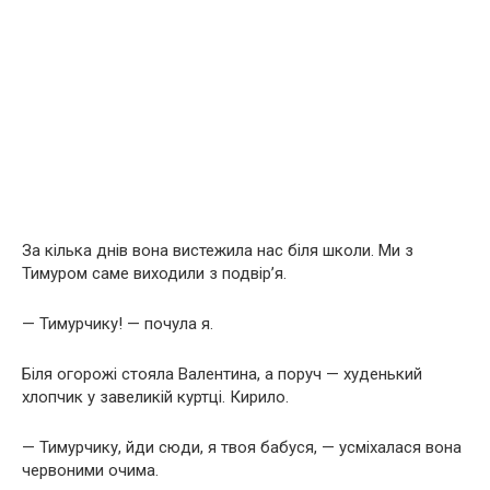
За кілька днів вона вистежила нас біля школи. Ми з
Тимуром саме виходили з подвір’я.
— Тимурчику! — почула я.
Біля огорожі стояла Валентина, а поруч — худенький
хлопчик у завеликій куртці. Кирило.
— Тимурчику, йди сюди, я твоя бабуся, — усміхалася вона
червоними очима.