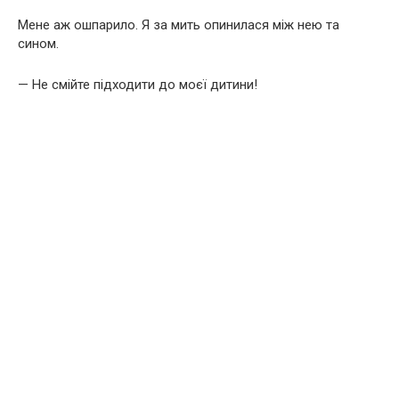
Мене аж ошпарило. Я за мить опинилася між нею та
сином.
— Не смійте підходити до моєї дитини!