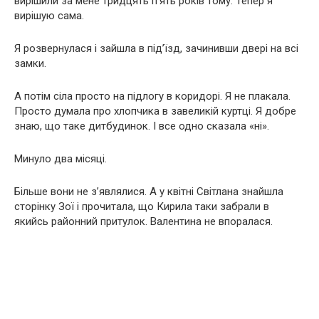
вирішили за мене тридцять п’ять років тому. Тепер я
вирішую сама.
Я розвернулася і зайшла в під’їзд, зачинивши двері на всі
замки.
А потім сіла просто на підлогу в коридорі. Я не плакала.
Просто думала про хлопчика в завеликій куртці. Я добре
знаю, що таке дитбудинок. І все одно сказала «ні».
Минуло два місяці.
Більше вони не з’являлися. А у квітні Світлана знайшла
сторінку Зої і прочитала, що Кирила таки забрали в
якийсь районний притулок. Валентина не впоралася.