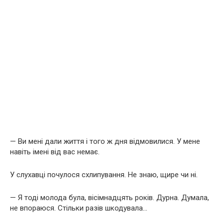
— Ви мені дали життя і того ж дня відмовилися. У мене
навіть імені від вас немає.
У слухавці почулося схлипування. Не знаю, щире чи ні.
— Я тоді молода була, вісімнадцять років. Дурна. Думала,
не впораюся. Стільки разів шкодувала…