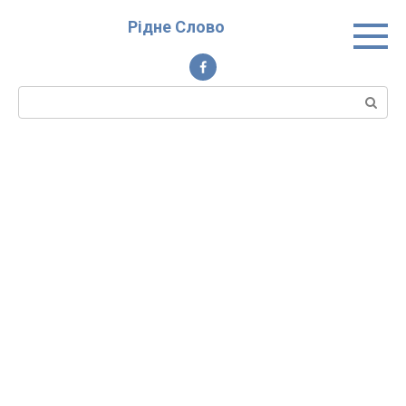
Перейти
Рідне Слово
до
вмісту
Пошук: