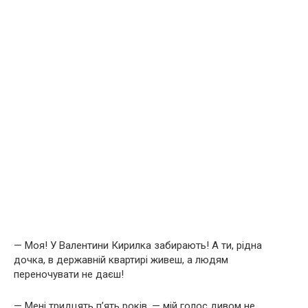
— Моя! У Валентини Кирилка забирають! А ти, рідна
дочка, в державній квартирі живеш, а людям
переночувати не даєш!
— Мені тридцять п’ять років, — мій голос дивом не