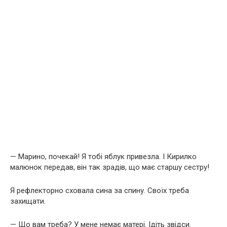
— Марино, почекай! Я тобі яблук привезла. І Кирилко
малюнок передав, він так зрадів, що має старшу сестру!
Я рефлекторно сховала сина за спину. Своїх треба
захищати.
— Що вам треба? У мене немає матері. Ідіть звідси.