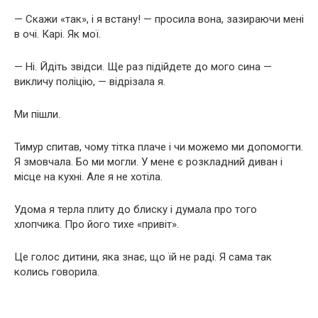
— Скажи «так», і я встану! — просила вона, зазираючи мені
в очі. Карі. Як мої.
— Ні. Йдіть звідси. Ще раз підійдете до мого сина —
викличу поліцію, — відрізала я.
Ми пішли.
Тимур спитав, чому тітка плаче і чи можемо ми допомогти.
Я змовчала. Бо ми могли. У мене є розкладний диван і
місце на кухні. Але я не хотіла.
Удома я терла плиту до блиску і думала про того
хлопчика. Про його тихе «привіт».
Це голос дитини, яка знає, що їй не раді. Я сама так
колись говорила.