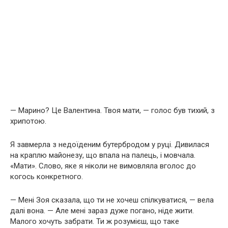
— Марино? Це Валентина. Твоя мати, — голос був тихий, з
хрипотою.
Я завмерла з недоїденим бутербродом у руці. Дивилася
на краплю майонезу, що впала на палець, і мовчала.
«Мати». Слово, яке я ніколи не вимовляла вголос до
когось конкретного.
— Мені Зоя сказала, що ти не хочеш спілкуватися, — вела
далі вона. — Але мені зараз дуже погано, ніде жити.
Малого хочуть забрати. Ти ж розумієш, що таке