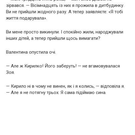
зірвався. — Вісімнадцять із них я прожила в дитбудинку.
Ви не прийшли жодного разу. А тепер заявляєте: «Я тобі
життя подарувала».
Ви мене просто викинули. І спокійно жили, народжували
інших дітей, а тепер прийшли щось вимагати?
Валентина опустила очі.
— Але ж Кирилко! Його заберуть! — не вгамовувалася
Зоя.
— Кирило ні в чому не винен, як і я колись, — відповіла я.
— Але я не потягну трьох. Я сама підіймаю сина.