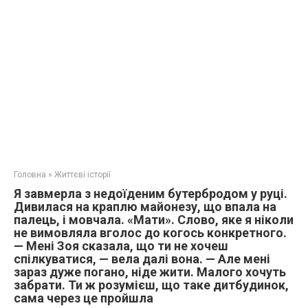
Головна
»
Життєві історії
Я завмерла з недоїденим бутербродом у руці.
Дивилася на краплю майонезу, що впала на
палець, і мовчала. «Мати». Слово, яке я ніколи
не вимовляла вголос до когось конкретного.
— Мені Зоя сказала, що ти не хочеш
спілкуватися, — вела далі вона. — Але мені
зараз дуже погано, ніде жити. Малого хочуть
забрати. Ти ж розумієш, що таке дитбудинок,
сама через це пройшла