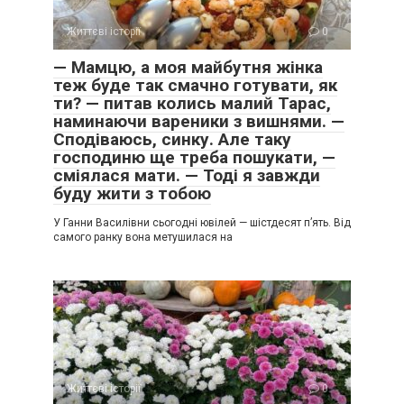
Життєві історії
0
— Мамцю, а моя майбутня жінка
теж буде так смачно готувати, як
ти? — питав колись малий Тарас,
наминаючи вареники з вишнями. —
Сподіваюсь, синку. Але таку
господиню ще треба пошукати, —
сміялася мати. — Тоді я завжди
буду жити з тобою
У Ганни Василівни сьогодні ювілей — шістдесят п’ять. Від
самого ранку вона метушилася на
Життєві історії
0