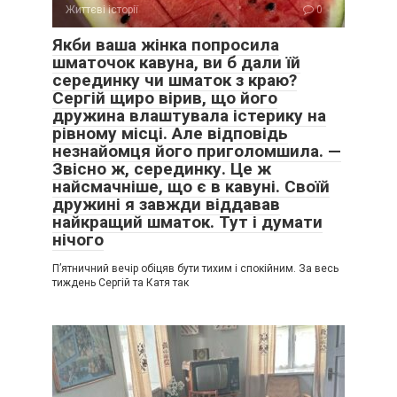
Життєві історії
0
Якби ваша жінка попросила
шматочок кавуна, ви б дали їй
серединку чи шматок з краю?
Сергій щиро вірив, що його
дружина влаштувала істерику на
рівному місці. Але відповідь
незнайомця його приголомшила. —
Звісно ж, серединку. Це ж
найсмачніше, що є в кавуні. Своїй
дружині я завжди віддавав
найкращий шматок. Тут і думати
нічого
П’ятничний вечір обіцяв бути тихим і спокійним. За весь
тиждень Сергій та Катя так