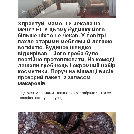
Життєві історії
0
Здрастуй, мамо. Ти чекала на
мене? Ні. У цьому будинку його
більше ніхто не чекав. У повітрі
пахло старими меблями й легкою
вогкістю. Будинок швидко
відсирівав, і його треба було
постійно протоплювати. На комоді
лежали гребінець і скромний набір
косметики. Поруч на вішалці висів
прозорий пакет із запасом
макаронів
— Це одяг моєї мами. Навіщо ти його зібрала? — голос
чоловіка прозвучав чуже,