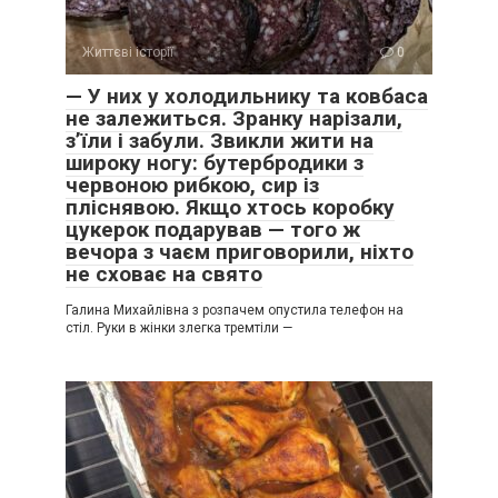
Життєві історії
0
— У них у холодильнику та ковбаса
не залежиться. Зранку нарізали,
з’їли і забули. Звикли жити на
широку ногу: бутербродики з
червоною рибкою, сир із
пліснявою. Якщо хтось коробку
цукерок подарував — того ж
вечора з чаєм приговорили, ніхто
не сховає на свято
Галина Михайлівна з розпачем опустила телефон на
стіл. Руки в жінки злегка тремтіли —