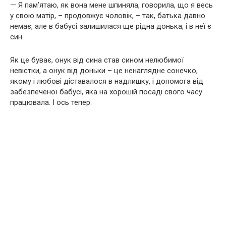
— Я пам’ятаю, як вона мене шпиняла, говорила, що я весь
у свою матір, – продовжує чоловік, – так, батька давно
немає, але в бабусі залишилася ще рідна донька, і в неї є
син.
Як це буває, онук від сина став сином нелюбимої
невістки, а онук від доньки – це ненаглядне сонечко,
якому і любові діставалося в надлишку, і допомога від
забезпеченої бабусі, яка на хорошій посаді свого часу
працювала. І ось тепер: