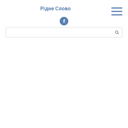
Перейти
Рідне Слово
до
вмісту
Пошук: