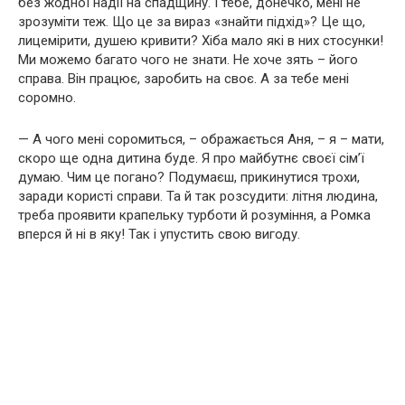
без жодної надії на спадщину. І тебе, донечко, мені не
зрозуміти теж. Що це за вираз «знайти підхід»? Це що,
лицемірити, душею кривити? Хіба мало які в них стосунки!
Ми можемо багато чого не знати. Не хоче зять – його
справа. Він працює, заробить на своє. А за тебе мені
соромно.
— А чого мені соромиться, – ображається Аня, – я – мати,
скоро ще одна дитина буде. Я про майбутнє своєї сім’ї
думаю. Чим це погано? Подумаєш, прикинутися трохи,
заради користі справи. Та й так розсудити: літня людина,
треба проявити крапельку турботи й розуміння, а Ромка
вперся й ні в яку! Так і упустить свою вигоду.