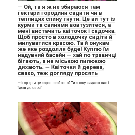
— Ой, та я ж не збираюся там
гектари городини садити чи в
теплицях спину гнути. Це ви тут із
курми та свинями вовтузитеся, а
мені вистачить квіточок і садочка.
Щоб просто в холодочку сидіти й
милуватися красою. Та й онукам
же яке роздолля буде! Куплю їм
надувний басейн — хай по травичці
бігають, а не міською пилюкою
дихають. — Квіточки й дерева,
свахо, теж догляду просять
— Ігорю, ти це зараз серйозно? Ти знову кидаєш нас і
їдеш до своєї