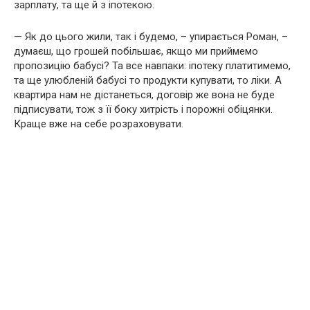
зарплату, та ще й з іпотекою.
— Як до цього жили, так і будемо, – упирається Роман, –
думаєш, що грошей побільшає, якщо ми приймемо
пропозицію бабусі? Та все навпаки: іпотеку платитимемо,
та ще улюбленій бабусі то продукти купувати, то ліки. А
квартира нам не дістанеться, договір же вона не буде
підписувати, тож з її боку хитрість і порожні обіцянки.
Краще вже на себе розраховувати.