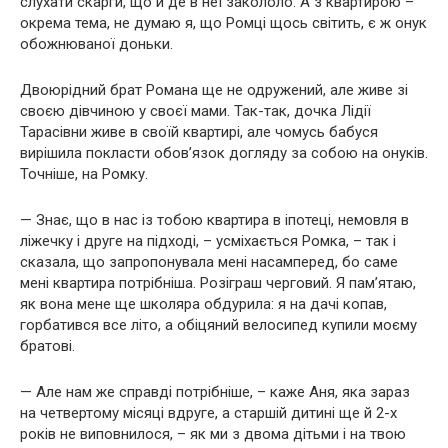
слухати скарги, що й де в неї закололо. А з квартирою –
окрема тема, не думаю я, що Ромці щось світить, є ж онук
обожнюваної доньки.
Двоюрідний брат Романа ще не одружений, але живе зі
своєю дівчиною у своєї мами. Так-так, дочка Лідії
Тарасівни живе в своїй квартирі, але чомусь бабуся
вирішила покласти обов’язок догляду за собою на онуків.
Точніше, на Ромку.
— Знає, що в нас із тобою квартира в іпотеці, немовля в
ліжечку і друге на підході, – усміхається Ромка, – так і
сказала, що запропонувала мені насамперед, бо саме
мені квартира потрібніша. Розіграш черговий. Я пам’ятаю,
як вона мене ще школяра обдурила: я на дачі копав,
горбатився все літо, а обіцяний велосипед купили моєму
братові.
— Але нам же справді потрібніше, – каже Аня, яка зараз
на четвертому місяці вдруге, а старшій дитині ще й 2-х
років не виповнилося, – як ми з двома дітьми і на твою