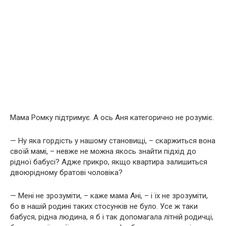
Мама Ромку підтримує. А ось Аня категорично не розуміє.
— Ну яка гордість у нашому становищі, – скаржиться вона
своїй мамі, – невже не можна якось знайти підхід до
рідної бабусі? Адже прикро, якщо квартира залишиться
двоюрідному братові чоловіка?
— Мені не зрозуміти, – каже мама Ані, – і їх не зрозуміти,
бо в нашій родині таких стосунків не було. Усе ж таки
бабуся, рідна людина, я б і так допомагала літній родичці,