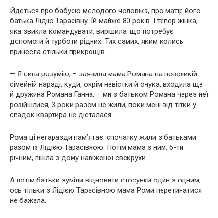
Йдеться про бабусю молодого чоловіка, про матір його
батька Лідію Тарасівну. Їй майже 80 років. І тепер жінка,
яка звикла командувати, вирішила, що потребує
допомоги й турботи рідних. Тих самих, яким колись
принесла стільки прикрощів.
— Я сина розумію, – заявила мама Романа на невеликій
сімейній нараді, куди, окрім невістки й онука, входила ще
й дружина Романа Ганна, – ми з батьком Романа через неї
розійшлися, 3 роки разом не жили, поки мені від тітки у
спадок квартира не дісталася.
Рома ці негаразди пам’ятає: спочатку жили з батьками
разом із Лідією Тарасівною. Потім мама з ним, 6-ти
річним, пішла з дому навіженої свекрухи.
А потім батьки зуміли відновити стосунки один з одним,
ось тільки з Лідією Тарасівною мама Роми перетинатися
не бажала.