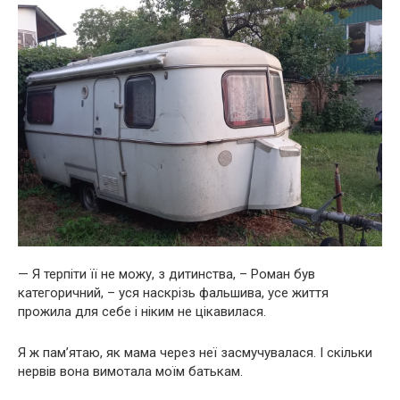
— Я терпіти її не можу, з дитинства, – Роман був
категоричний, – уся наскрізь фальшива, усе життя
прожила для себе і ніким не цікавилася.
Я ж пам’ятаю, як мама через неї засмучувалася. І скільки
нервів вона вимотала моїм батькам.