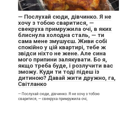
Життєві історії
0
— Послухай сюди, дівчинко. Я не
хочу з тобою сваритися, —
свекруха примружила очі, в яких
блиснула холодна сталь, — ти
сама мене змушуєш. Живи собі
спокійно у цій квартирі, тебе ж
звідси ніхто не жене. Але сина
мого припини залякувати. Бо я,
якщо треба буде, і розлучити вас
зможу. Куди ти тоді підеш із
дитиною? Давай жити дружно, га,
Світланко
— Послухай сюди, дівчинко. Я не хочу з тобою
сваритися, — свекруха примружила очі,