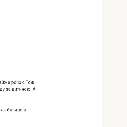
майже рочок. Тож
яду за дитиною. А
так більше в