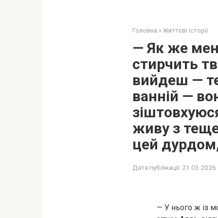
Головна
»
Життєві історії
— Як же мен
стирчить тв
вийдеш — те
ванній — во
зіштовхуюся
живу з теще
цей дурдом,
Дата публікації:
21.03.2026
— У нього ж із 