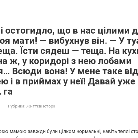
і остогидло, що в нас цілими 
оя мати! — вибухнув він. — У т
ща. Їсти сядеш — теща. На кухн
на ж, у коридорі з нею лобами
… Всюди вона! У мене таке від
ю і в приймах у неї! Давай уже
 га
Рубрика:
Життєві історії
моєю мамою завжди були цілком нормальні, навіть теплі сто