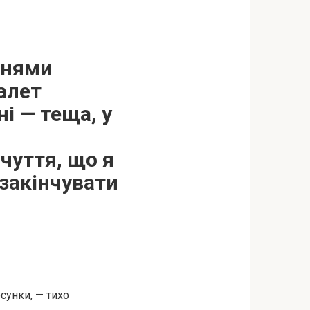
днями
уалет
і — теща, у
чуття, що я
 закінчувати
сунки, — тихо