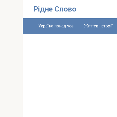
Перейти
Рідне Слово
до
вмісту
Україна понад усе
Життєві історії