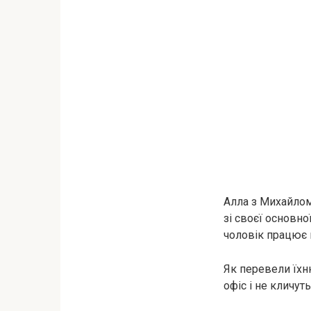
Алла з Михайлом
зі своєї основно
чоловік працює 
Як перевели їхн
офіс і не кличуть