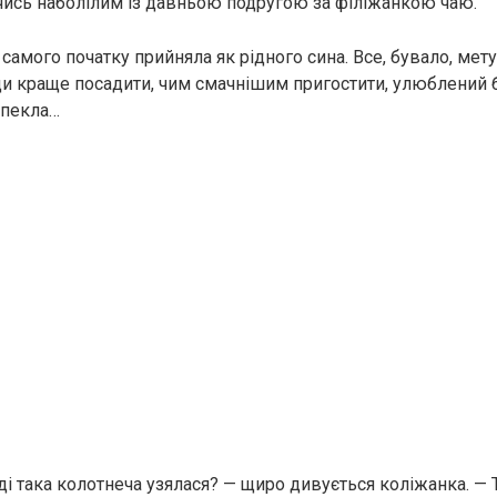
лячись наболілим із давньою подругою за філіжанкою чаю.
самого початку прийняла як рідного сина. Все, бувало, мет
и краще посадити, чим смачнішим пригостити, улюблений
 пекла…
оді така колотнеча узялася? — щиро дивується коліжанка. —