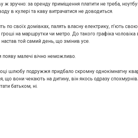
у ж зручно: за оренду приміщення платити не треба, ноутбу
 воду в кулері та каву витрачатися не доводиться.
ь по своїх домівках, палять власну електрику, п’ють свою 
 гроші на маршрутки чи метро. До такого графіка чоловіка 
 настав той самий день, що змінив усе.
 появу малечі вічно неможливо.
оці шлюбу подружжя придбало скромну однокімнатну квар
, що вони чекають на дитину, він якось одразу спохмурнів.
тати батьком, ні.