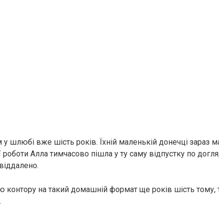
 у шлюбі вже шість років. Їхній маленькій донечці зараз 
ї роботи Алла тимчасово пішла у ту саму відпустку по догл
віддалено.
ю контору на такий домашній формат ще років шість тому, 
.