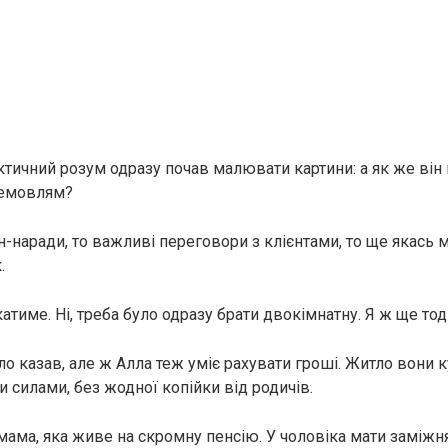
ктичний розум одразу почав малювати картини: а як же ві
 немовлям?
н-наради, то важливі переговори з клієнтами, то ще якась 
.
катиме. Ні, треба було одразу брати двокімнатну. Я ж ще тод
ло казав, але ж Алла теж уміє рахувати гроші. Житло вони 
 силами, без жодної копійки від родичів.
мама, яка живе на скромну пенсію. У чоловіка мати заміжня