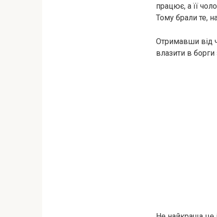
працює, а її чол
Тому брали те, 
Отримавши від ч
влазити в борги 
Не найкраща це 