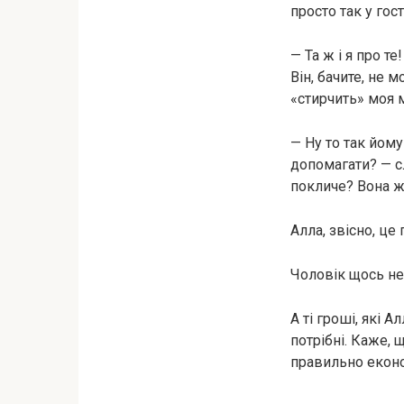
просто так у гос
— Та ж і я про т
Він, бачите, не 
«стирчить» моя 
— Ну то так йому
допомагати? — с
покличе? Вона ж,
Алла, звісно, це 
Чоловік щось не
А ті гроші, які 
потрібні. Каже, 
правильно еконо