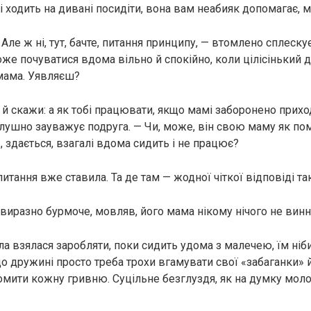
ті ходить на дивані посидіти, вона вам неабияк допомагає, 
е! Але ж ні, тут, бачте, питання принципу, — втомлено сплеск
може почуватися вдома вільно й спокійно, коли цілісінький д
мама. Уявляєш?
 й скажи: а як тобі працювати, якщо мамі заборонено прихо
лушно зауважує подруга. — Чи, може, він свою маму як п
 здається, взагалі вдома сидить і не працює?
питання вже ставила. Та де там — жодної чіткої відповіді так
виразно бурмоче, мовляв, його мама нікому нічого не винн
Алла взялася заробляти, поки сидить удома з малечею, їм ніб
що дружині просто треба трохи вгамувати свої «забаганки» 
мити кожну гривню. Суцільне безглуздя, як на думку моло