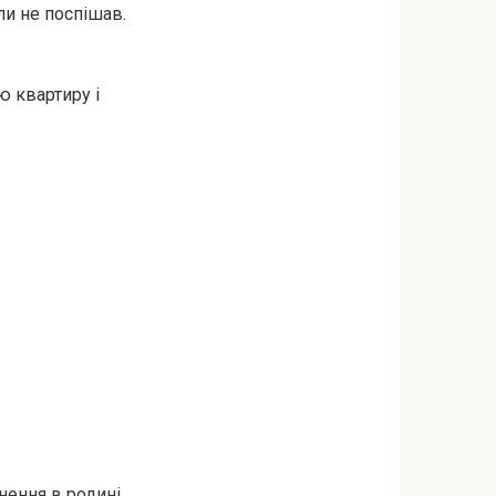
ли не поспішав.
 квартиру і
нення в родині.