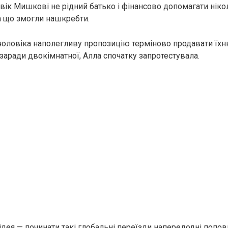
овік Мишкові не рідний батько і фінансово допомагати ніко
на що змогли нашкребти.
оловіка наполегливу пропозицію терміново продавати їхню
заради двокімнатної, Алла спочатку запротестувала.
ідея — починати такі глобальні переїзди напередодні попов