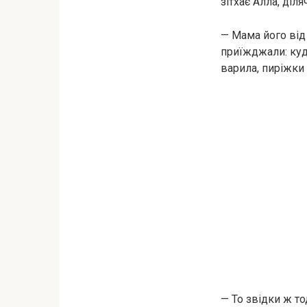
зітхає Алла, ді
— Мама його від 
приїжджали: куд
варила, пиріжки
— То звідки ж т