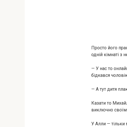
Просто його пра
одній кімнаті з
— У нас то онлай
бідкався чоловік
— А тут дитя пла
Казати то Михай
виключно своїми
У Алли — тільки 