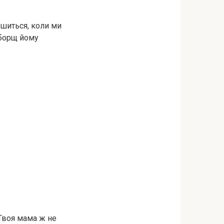
ушиться, коли ми
 борщ йому
 Твоя мама ж не