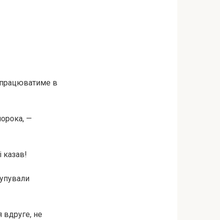
н працюватиме в
морока, —
і казав!
купували
 вдруге, не