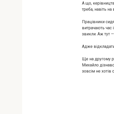
А що, керівництв
треба, навіть на
Працівники сидят
витрачають час і
звикли. Аж тут —
Адже відкладати
Ще на другому р
Михайло дізнався
зовсім не хотів с