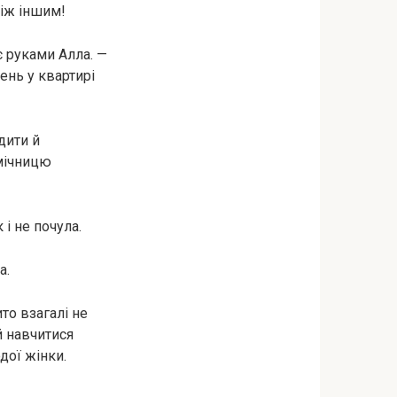
між іншим!
ує руками Алла. —
ень у квартирі
дити й
омічницю
 і не почула.
а.
ито взагалі не
й навчитися
дої жінки.