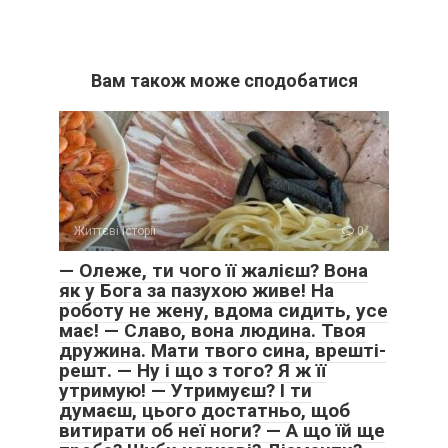
Вам також може сподобатися
Життєві історії
0
— Олеже, ти чого її жалієш? Вона
як у Бога за пазухою живе! На
роботу не жену, вдома сидить, усе
має! — Славо, вона людина. Твоя
дружина. Мати твого сина, врешті-
решт. — Ну і що з того? Я ж її
утримую! — Утримуєш? І ти
думаєш, цього достатньо, щоб
витирати об неї ноги? — А що їй ще