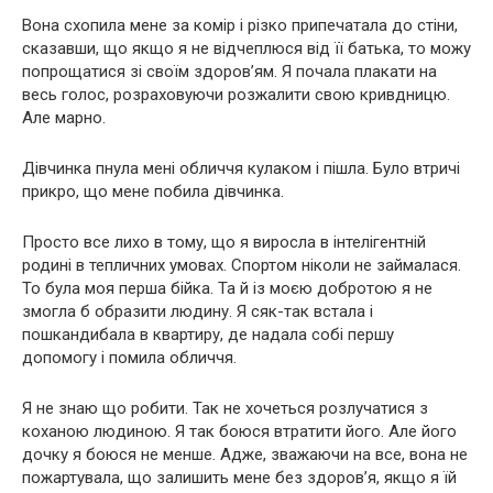
Вона схопила мене за комір і різко припечатала до стіни,
сказавши, що якщо я не відчеплюся від її батька, то можу
попрощатися зі своїм здоров’ям. Я почала плакати на
весь голос, розраховуючи розжалити свою кривдницю.
Але марно.
Дівчинка пнула мені обличчя кулаком і пішла. Було втричі
прикро, що мене побила дівчинка.
Просто все лихо в тому, що я виросла в інтелігентній
родині в тепличних умовах. Спортом ніколи не займалася.
То була моя перша бійка. Та й із моєю добротою я не
змогла б образити людину. Я сяк-так встала і
пошкандибала в квартиру, де надала собі першу
допомогу і помила обличчя.
Я не знаю що робити. Так не хочеться розлучатися з
коханою людиною. Я так боюся втратити його. Але його
дочку я боюся не менше. Адже, зважаючи на все, вона не
пожартувала, що залишить мене без здоров’я, якщо я їй