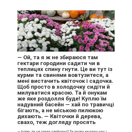
Життєві історії
0
— Ой, та я ж не збираюся там
гектари городини садити чи в
теплицях спину гнути. Це ви тут із
курми та свинями вовтузитеся, а
мені вистачить квіточок і садочка.
Щоб просто в холодочку сидіти й
милуватися красою. Та й онукам
же яке роздолля буде! Куплю їм
надувний басейн — хай по травичці
бігають, а не міською пилюкою
дихають. — Квіточки й дерева,
свахо, теж догляду просять
— Ігорю, ти це зараз серйозно? Ти знову кидаєш нас і