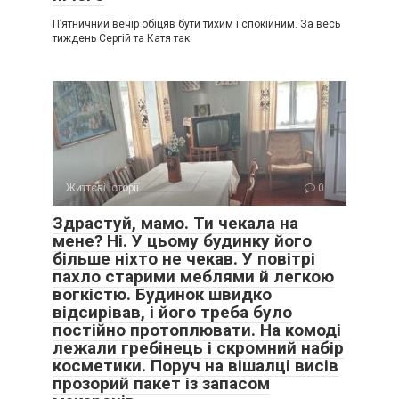
П’ятничний вечір обіцяв бути тихим і спокійним. За весь
тиждень Сергій та Катя так
Життєві історії
0
Здрастуй, мамо. Ти чекала на
мене? Ні. У цьому будинку його
більше ніхто не чекав. У повітрі
пахло старими меблями й легкою
вогкістю. Будинок швидко
відсирівав, і його треба було
постійно протоплювати. На комоді
лежали гребінець і скромний набір
косметики. Поруч на вішалці висів
прозорий пакет із запасом