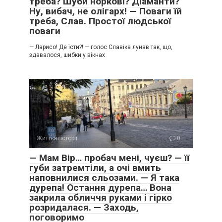
треба? Шуби норкові? Діаманти?
Ну, вибач, не олігарх! — Поваги їй
треба, Слав. Простої людської
поваги
— Ларисо! Де їсти?! — голос Славіка лунав так, що,
здавалося, шибки у вікнах
Життєві історії
0
— Мам Вір… пробач мені, чуєш? — її
губи затремтіли, а очі вмить
наповнилися сльозами. — Я така
дурепа! Остання дурепа… Вона
закрила обличчя руками і гірко
розридалася. — Заходь,
поговоримо