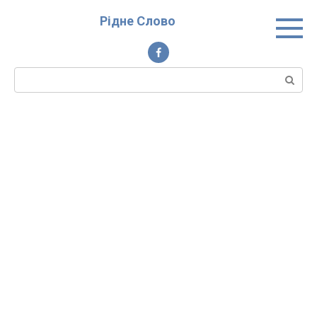
Перейти
Рідне Слово
до
вмісту
Пошук: