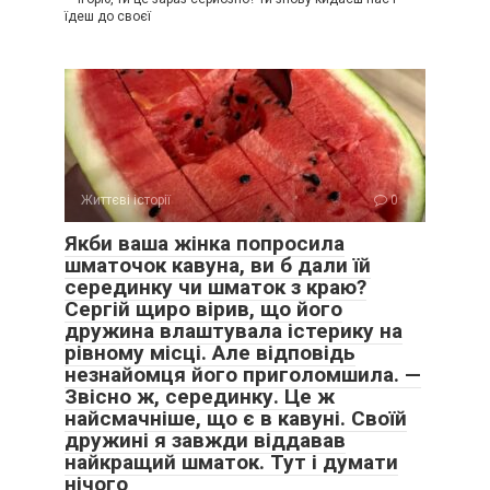
їдеш до своєї
Життєві історії
0
Якби ваша жінка попросила
шматочок кавуна, ви б дали їй
серединку чи шматок з краю?
Сергій щиро вірив, що його
дружина влаштувала істерику на
рівному місці. Але відповідь
незнайомця його приголомшила. —
Звісно ж, серединку. Це ж
найсмачніше, що є в кавуні. Своїй
дружині я завжди віддавав
найкращий шматок. Тут і думати
нічого