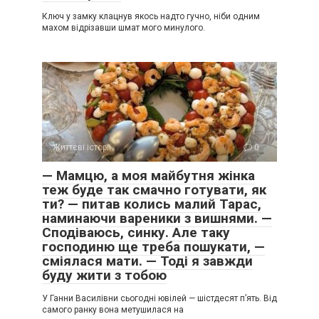
Ключ у замку клацнув якось надто гучно, ніби одним
махом відрізавши шмат мого минулого.
Життєві історії
0
— Мамцю, а моя майбутня жінка
теж буде так смачно готувати, як
ти? — питав колись малий Тарас,
наминаючи вареники з вишнями. —
Сподіваюсь, синку. Але таку
господиню ще треба пошукати, —
сміялася мати. — Тоді я завжди
буду жити з тобою
У Ганни Василівни сьогодні ювілей — шістдесят п’ять. Від
самого ранку вона метушилася на