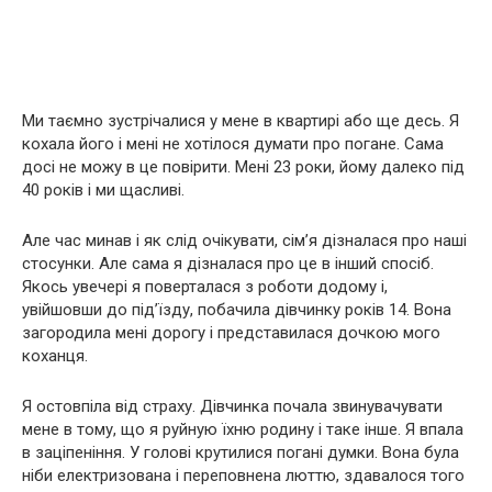
Ми таємно зустрічалися у мене в квартирі або ще десь. Я
кохала його і мені не хотілося думати про погане. Сама
досі не можу в це повірити. Мені 23 роки, йому далеко під
40 років і ми щасливі.
Але час минав і як слід очікувати, сім’я дізналася про наші
стосунки. Але сама я дізналася про це в інший спосіб.
Якось увечері я поверталася з роботи додому і,
увійшовши до під’їзду, побачила дівчинку років 14. Вона
загородила мені дорогу і представилася дочкою мого
коханця.
Я остовпіла від страху. Дівчинка почала звинувачувати
мене в тому, що я руйную їхню родину і таке інше. Я впала
в заціпеніння. У голові крутилися погані думки. Вона була
ніби електризована і переповнена люттю, здавалося того