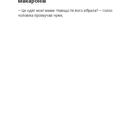
макаронів
— Це одяг моєї мами. Навіщо ти його зібрала? — голос
чоловіка прозвучав чуже,