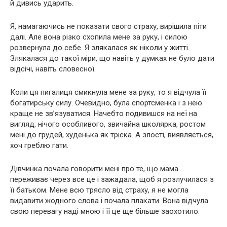
й дивись ударить.
Я, намагаючись не показати свого страху, вирішила піти
далі. Але вона різко схопила мене за руку, і силою
розвернула до себе. Я злякалася як ніколи у житті.
Злякалася до такої міри, що навіть у думках не було дати
відсічі, навіть словесної.
Коли ця пигалиця смикнула мене за руку, то я відчула її
богатирську силу. Очевидно, була спортсменка і з нею
краще не зв’язуватися. Начебто подивишся на неї на
вигляд, нічого особливого, звичайна школярка, ростом
мені до грудей, худенька як тріска. А злості, виявляється,
хоч греблю гати.
Дівчинка почала говорити мені про те, що мама
переживає через все це і зажадала, щоб я розлучилася з
її батьком. Мене всю трясло від страху, я не могла
видавити жодного слова і почала плакати. Вона відчула
свою перевагу наді мною і її це ще більше заохотило.