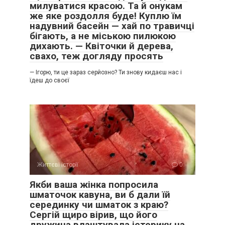
милуватися красою. Та й онукам
же яке роздолля буде! Куплю їм
надувний басейн — хай по травичці
бігають, а не міською пилюкою
дихають. — Квіточки й дерева,
свахо, теж догляду просять
— Ігорю, ти це зараз серйозно? Ти знову кидаєш нас і
їдеш до своєї
Життєві історії
0
Якби ваша жінка попросила
шматочок кавуна, ви б дали їй
серединку чи шматок з краю?
Сергій щиро вірив, що його
дружина влаштувала істерику на