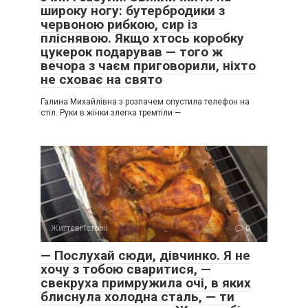
широку ногу: бутербродики з
червоною рибкою, сир із
пліснявою. Якщо хтось коробку
цукерок подарував — того ж
вечора з чаєм приговорили, ніхто
не сховає на свято
Галина Михайлівна з розпачем опустила телефон на
стіл. Руки в жінки злегка тремтіли —
Життєві історії
0
— Послухай сюди, дівчинко. Я не
хочу з тобою сваритися, —
свекруха примружила очі, в яких
блиснула холодна сталь, — ти