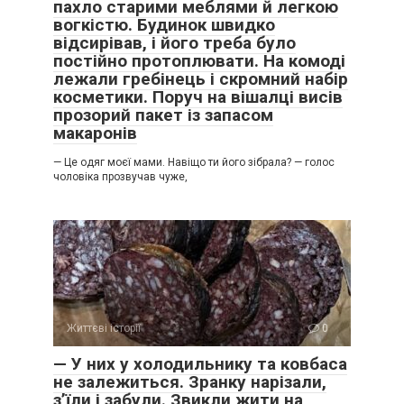
пахло старими меблями й легкою
вогкістю. Будинок швидко
відсирівав, і його треба було
постійно протоплювати. На комоді
лежали гребінець і скромний набір
косметики. Поруч на вішалці висів
прозорий пакет із запасом
макаронів
— Це одяг моєї мами. Навіщо ти його зібрала? — голос
чоловіка прозвучав чуже,
Життєві історії
0
— У них у холодильнику та ковбаса
не залежиться. Зранку нарізали,
з’їли і забули. Звикли жити на