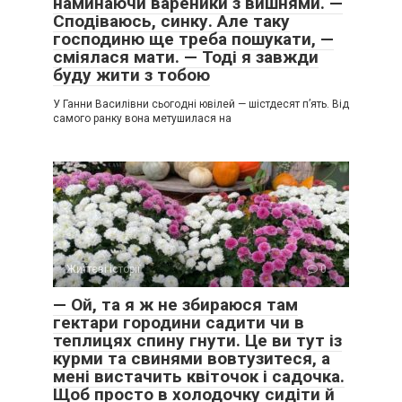
наминаючи вареники з вишнями. —
Сподіваюсь, синку. Але таку
господиню ще треба пошукати, —
сміялася мати. — Тоді я завжди
буду жити з тобою
У Ганни Василівни сьогодні ювілей — шістдесят п’ять. Від
самого ранку вона метушилася на
Життєві історії
0
— Ой, та я ж не збираюся там
гектари городини садити чи в
теплицях спину гнути. Це ви тут із
курми та свинями вовтузитеся, а
мені вистачить квіточок і садочка.
Щоб просто в холодочку сидіти й