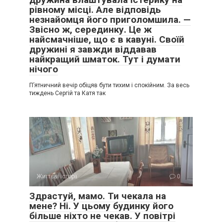
рівному місці. Але відповідь
незнайомця його приголомшила. —
Звісно ж, серединку. Це ж
найсмачніше, що є в кавуні. Своїй
дружині я завжди віддавав
найкращий шматок. Тут і думати
нічого
П’ятничний вечір обіцяв бути тихим і спокійним. За весь
тиждень Сергій та Катя так
Життєві історії
0
Здрастуй, мамо. Ти чекала на
мене? Ні. У цьому будинку його
більше ніхто не чекав. У повітрі