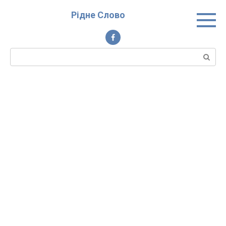
Перейти
Рідне Слово
до
вмісту
Пошук: