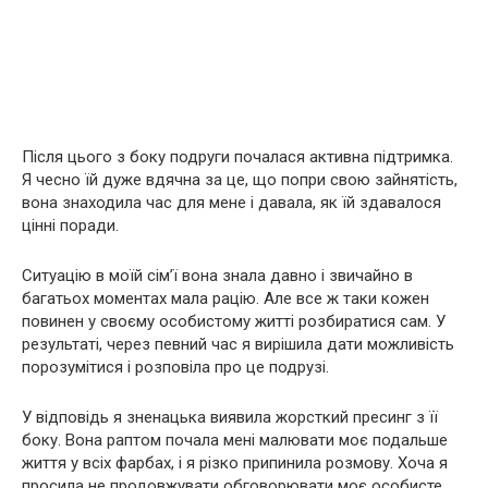
Після цього з боку подруги почалася активна підтримка.
Я чесно їй дуже вдячна за це, що попри свою зайнятість,
вона знаходила час для мене і давала, як їй здавалося
цінні поради.
Ситуацію в моїй сім’ї вона знала давно і звичайно в
багатьох моментах мала рацію. Але все ж таки кожен
повинен у своєму особистому житті розбиратися сам. У
результаті, через певний час я вирішила дати можливість
порозумітися і розповіла про це подрузі.
У відповідь я зненацька виявила жорсткий пресинг з її
боку. Вона раптом почала мені малювати моє подальше
життя у всіх фарбах, і я різко припинила розмову. Хоча я
просила не продовжувати обговорювати моє особисте