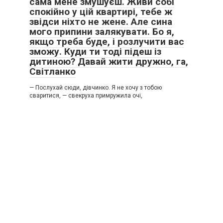
сама мене змушуєш. Живи собі
спокійно у цій квартирі, тебе ж
звідси ніхто не жене. Але сина
мого припини залякувати. Бо я,
якщо треба буде, і розлучити вас
зможу. Куди ти тоді підеш із
дитиною? Давай жити дружно, га,
Світланко
— Послухай сюди, дівчинко. Я не хочу з тобою
сваритися, — свекруха примружила очі,