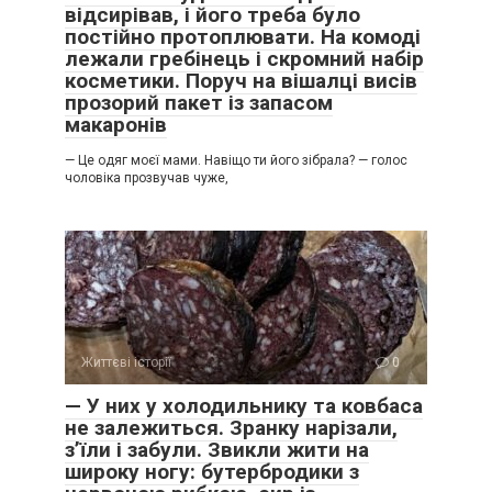
відсирівав, і його треба було
постійно протоплювати. На комоді
лежали гребінець і скромний набір
косметики. Поруч на вішалці висів
прозорий пакет із запасом
макаронів
— Це одяг моєї мами. Навіщо ти його зібрала? — голос
чоловіка прозвучав чуже,
Життєві історії
0
— У них у холодильнику та ковбаса
не залежиться. Зранку нарізали,
з’їли і забули. Звикли жити на
широку ногу: бутербродики з