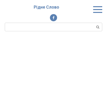
Перейти
Рідне Слово
до
вмісту
Пошук: