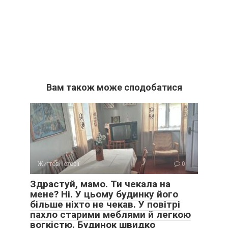
Вам також може сподобатися
Життєві історії
0
Здрастуй, мамо. Ти чекала на
мене? Ні. У цьому будинку його
більше ніхто не чекав. У повітрі
пахло старими меблями й легкою
вогкістю. Будинок швидко