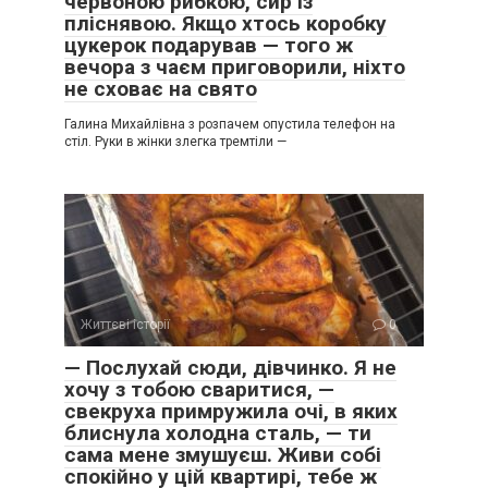
червоною рибкою, сир із
пліснявою. Якщо хтось коробку
цукерок подарував — того ж
вечора з чаєм приговорили, ніхто
не сховає на свято
Галина Михайлівна з розпачем опустила телефон на
стіл. Руки в жінки злегка тремтіли —
Життєві історії
0
— Послухай сюди, дівчинко. Я не
хочу з тобою сваритися, —
свекруха примружила очі, в яких
блиснула холодна сталь, — ти
сама мене змушуєш. Живи собі
спокійно у цій квартирі, тебе ж