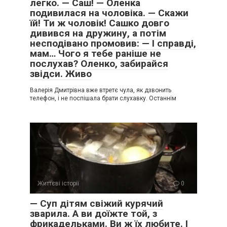
легко. — Саш! — Оленка
подивилася на чоловіка. — Скажи
їй! Ти ж чоловік! Сашко довго
дивився на дружину, а потім
несподівано промовив: — І справді,
мам… Чого я тебе раніше не
послухав? Оленко, забирайся
звідси. Живо
Валерія Дмитрівна вже втретє чула, як дзвонить
телефон, і не поспішала брати слухавку. Останнім
Життєві історії
0
— Суп дітям свіжий курячий
зварила. А ви доїжте той, з
фрикадельками. Ви ж їх любите. І