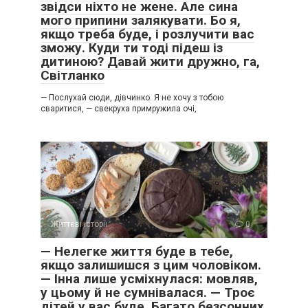
звідси ніхто не жене. Але сина
мого припини залякувати. Бо я,
якщо треба буде, і розлучити вас
зможу. Куди ти тоді підеш із
дитиною? Давай жити дружно, га,
Світланко
— Послухай сюди, дівчинко. Я не хочу з тобою
сваритися, — свекруха примружила очі,
Життєві історії
0
— Нелегке життя буде в тебе,
якщо залишишся з цим чоловіком.
— Інна лише усміхнулася: мовляв,
у цьому й не сумнівалася. — Троє
дітей у вас буде. Багато безсонних