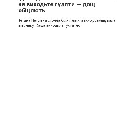
не виходьте гуляти — дощ
обіцяють
Тетяна Петрівна стояла біля плити й тихо розмішувала
вівсянку. Каша виходила густа, як і