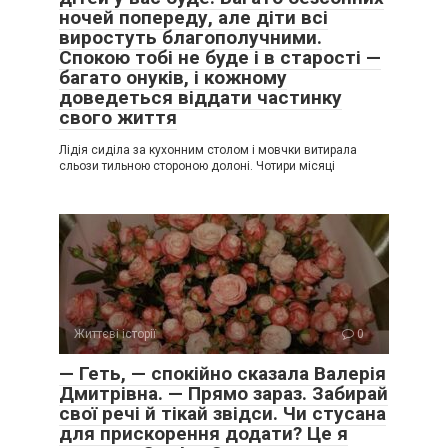
ночей попереду, але діти всі
виростуть благополучними.
Спокою тобі не буде і в старості —
багато онуків, і кожному
доведеться віддати частинку
свого життя
Лідія сиділа за кухонним столом і мовчки витирала
сльози тильною стороною долоні. Чотири місяці
Життєві історії
0
— Геть, — спокійно сказала Валерія
Дмитрівна. — Прямо зараз. Забирай
свої речі й тікай звідси. Чи стусана
для прискорення додати? Це я