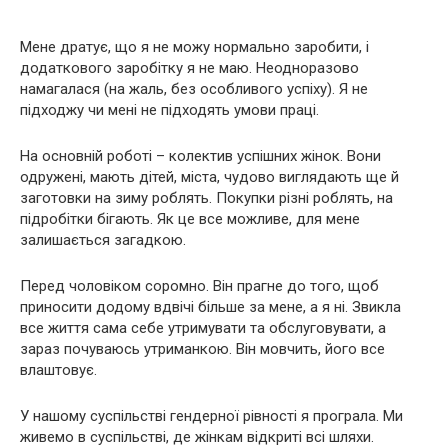
Мене дратує, що я не можу нормально заробити, і
додаткового заробітку я не маю. Неодноразово
намагалася (на жаль, без особливого успіху). Я не
підходжу чи мені не підходять умови праці.
На основній роботі – колектив успішних жінок. Вони
одружені, мають дітей, міста, чудово виглядають ще й
заготовки на зиму роблять. Покупки різні роблять, на
підробітки бігають. Як це все можливе, для мене
залишається загадкою.
Перед чоловіком соромно. Він прагне до того, щоб
приносити додому вдвічі більше за мене, а я ні. Звикла
все життя сама себе утримувати та обслуговувати, а
зараз почуваюсь утриманкою. Він мовчить, його все
влаштовує.
У нашому суспільстві гендерної рівності я програла. Ми
живемо в суспільстві, де жінкам відкриті всі шляхи.