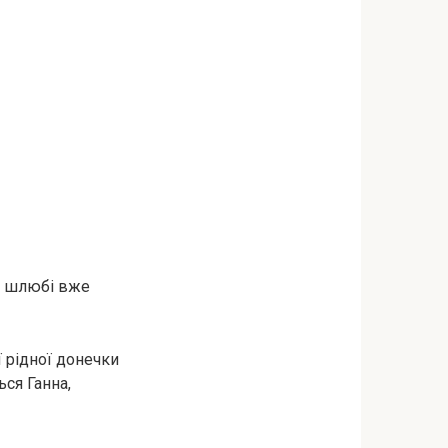
 у шлюбі вже
ї рідної донечки
ься Ганна,