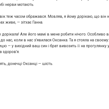
тобі нерви мотають.
вік теж часом ображався. Мовляв, я йому дорікаю, що він н
х живе, — зітхає Ганна.
е дорікала! Але його мамі в мене робити нічого. Особливо 
о нас, коли в нас з’явилася Оксанка. Та я стояла на своєму:
цю — у вихідний ваш син і брат вивозить її на прогулянку у 
а здоров’я.
’ять, донечці Оксанці — шість.