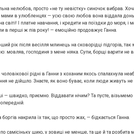
ьна нелюбов, просто «не ту невістку» синочок вибрав. Хоча
у мами в улюбленцях — усю свою любов вона віддала доньці
а світі! І платне навчання, і кредити на поїздки до моря, і 
ли в перші ж пів року! — емоційно продовжує Ганна.
ший рік після весілля млинець на сковорідці підгорів, так
 мовляв, господиня з мене ніяка. Супи, борщі варити не вм
 чоловікової рідні в Ганни з коханим якось спалахнула неа
ння не дійшло. Знаєте, як воно буває, коли люди живуть не
і — швидко, приємно. Віддавати нічим? Та пусте, візьмемо
опередній.
 боргів накрила їх так, що просто жах, — бідкається Ганна.
по самісіньку шию, у зовиці не менше, та ще й та розбита 