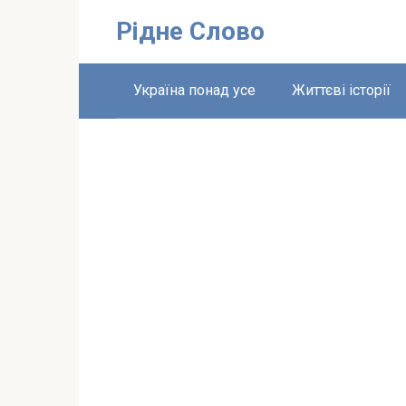
Перейти
Рідне Слово
до
вмісту
Україна понад усе
Життєві історії