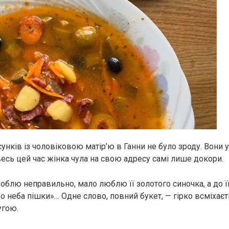
унків із чоловіковою матір’ю в Ганни не було зроду. Вони
а весь цей час жінка чула на свою адресу самі лише докори.
роблю неправильно, мало люблю її золотого синочка, а до ї
до неба пішки»… Одне слово, повний букет, — гірко всміхаєт
угою.