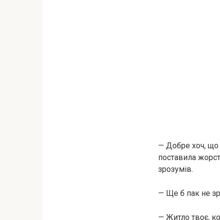
— Добре хоч, що
поставила жорстк
зрозумів.
— Ще б пак не зр
— Житло твоє, ко