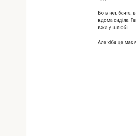
Бо в неї, бачте,
вдома сиділа. Г
вже у шлюбі.
Але хіба це має 