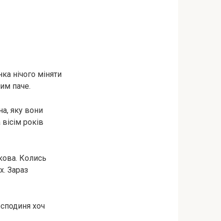
нка нічого міняти
им паче.
а, яку вони
 вісім років
кова. Колись
х. Зараз
господиня хоч