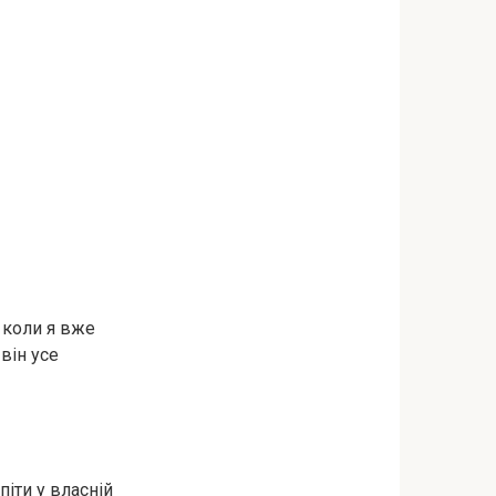
 коли я вже
він усе
піти у власній