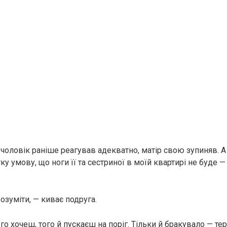
 чоловік раніше реагував адекватно, матір свою зупиняв. А
у умову, що ноги її та сестриної в моїй квартирі не буде — 
озуміти, — киває подруга.
го хочеш, того й пускаєш на поріг. Тільки й бракувало — тер