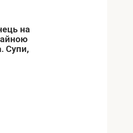
нець на
 чайною
. Супи,