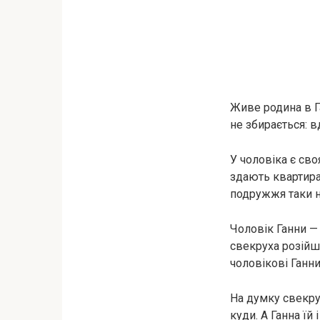
Живе родина в Га
не збирається: в
У чоловіка є св
здають квартиран
подружжя таки н
Чоловік Ганни — 
свекруха розійш
чоловікові Ганни
На думку свекрух
куди. А Ганна їй 