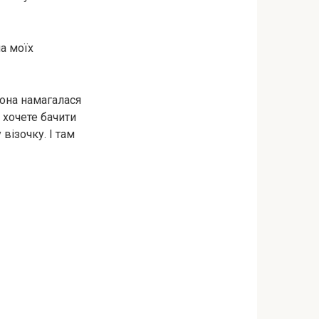
а моїх
вона намагалася
 хочете бачити
візочку. І там