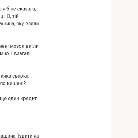
 я б не сказала,
. О, тій
машина, яку взяли
 мені мозок виїли
ію. І взагалі
бияка сварка,
 по кишені?
 ще один кредит,
машина. Їздити на