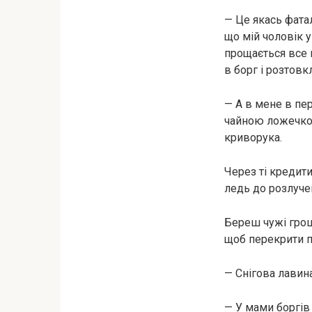
— Це якась фатал
що мій чоловік 
прощається все н
в борг і розтовк
— А в мене в пер
чайною ложечкою:
криворука.
Через ті кредити
ледь до розлуче
Береш чужі грош
щоб перекрити п
— Снігова лавина
— У мами боргів 