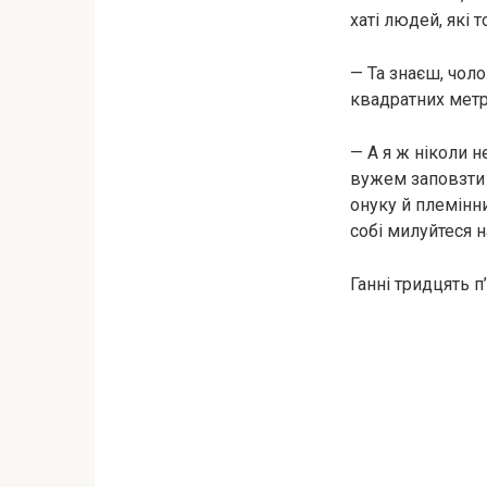
хаті людей, які 
— Та знаєш, чоло
квадратних метра
— А я ж ніколи н
вужем заповзти д
онуку й племінни
собі милуйтеся н
Ганні тридцять п