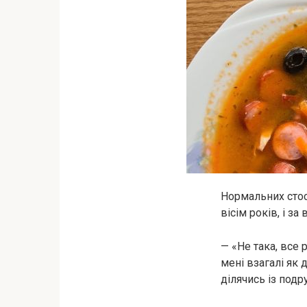
Нормальних стос
вісім років, і з
— «Не така, все 
мені взагалі як 
ділячись із подр