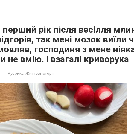
в перший рік після весілля мли
підгорів, так мені мозок виїли
овляв, господиня з мене ніяка
и не вмію. І взагалі криворука
Рубрика:
Життєві історії