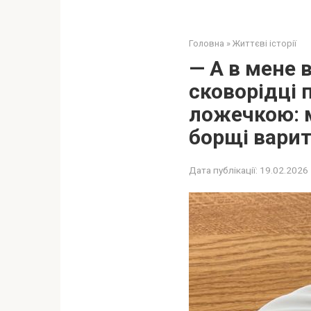
Головна
»
Життєві історії
— А в мене 
сковорідці 
ложечкою: м
борщі варит
Дата публікації:
19.02.2026