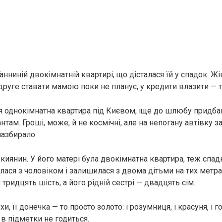
нниній двокімнатній квартирі, що дісталася їй у спадок. Жі
друге ставати мамою поки не планує, у кредити влазити — т
оя однокімнатна квартира під Києвом, іще до шлюбу придбан
там. Гроші, може, й не космічні, але на непогану автівку за
азбирало.
киянин. У його матері була двокімнатна квартира, теж спад
лася з чоловіком і залишилася з двома дітьми на тих метра
 тридцять шість, а його рідній сестрі — двадцять сім.
и, її донечка — то просто золото: і розумниця, і красуня, і 
і в підметки не годиться.