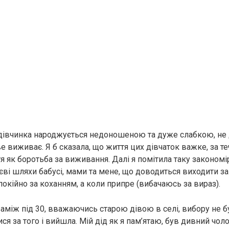
дівчинка народжується недоношеною та дуже слабкою, не 
е виживає. Я б сказала, що життя цих дівчаток важке, за те
 як боротьба за виживання. Далі я помітила таку закономір
єві шляхи бабусі, мами та мене, що доводиться виходити з
окійно за коханням, а коли припре (вибачаюсь за вираз).
між під 30, вважаючись старою дівою в селі, вибору не бул
ся за того і вийшла. Мій дід як я пам’ятаю, був дивний чол