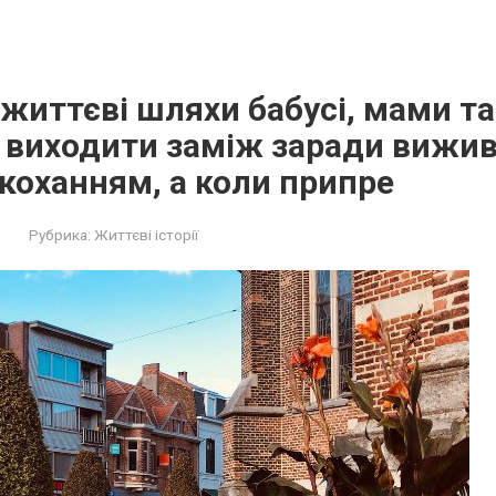
життєві шляхи бабусі, мами та
 виходити заміж заради вижив
 коханням, а коли припре
Рубрика:
Життєві історії