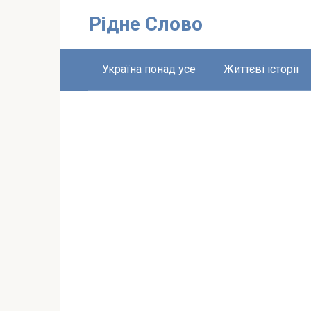
Перейти
Рідне Слово
до
вмісту
Україна понад усе
Життєві історії