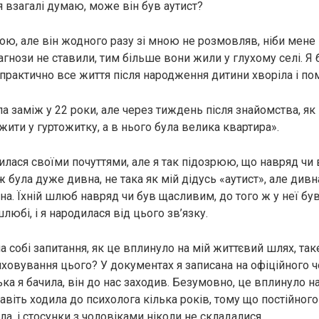
я взагалі думаю, може він був аутист?
ою, але він жодного разу зі мною не розмовляв, ніби мене н
іагнози не ставили, тим більше вони жили у глухому селі. 
 практично все життя після народження дитини хворіла і по
 заміж у 22 роки, але через тиждень після знайомства, як 
ити у гуртожитку, а в нього була велика квартира».
илася своїми почуттями, але я так підозрюю, що навряд ч
 була дуже дивна, не така як мій дідусь «аутист», але дивн
на. Їхній шлюб навряд чи був щасливим, до того ж у неї бу
юбі, і я народилася від цього зв’язку.
а собі запитання, як це вплинуло на мій життєвий шлях, та
иховування цього? У документах я записана на офіційного ч
ька я бачила, він до нас заходив. Безумовно, це вплинуло н
навіть ходила до психолога кілька років, тому що постійног
ла, і стосунки з чоловіками ніколи не складалися.