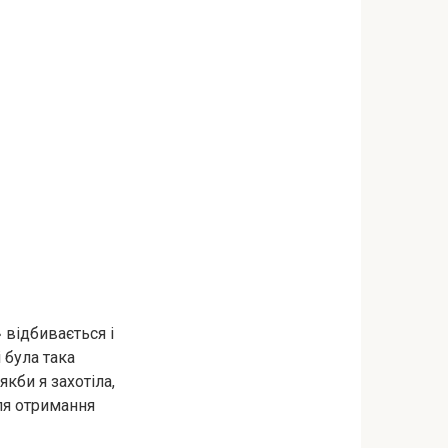
 відбивається і
і була така
якби я захотіла,
для отримання