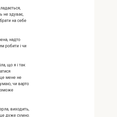
кладається,
ь не здуває,
 брати на себе
шена, надто
им робити і чи
а, що я і так
ватися
 це мене не
думаю, чи варто
е зможе
рла, виходить,
 це дуже сумно.