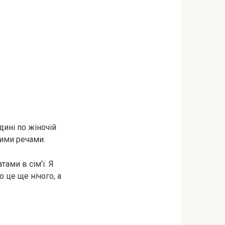
дині по жіночій
кими речами.
ами в сім’ї. Я
о це ще нічого, а