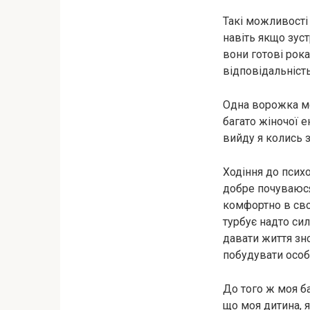
Такі можливості 
навіть якщо зуст
вони готові рока
відповідальність
Одна ворожка мен
багато жіночої е
вийду я колись 
Ходіння до психо
добре почуваюся,
комфортно в свої
турбує надто сил
давати життя зно
побудувати особ
До того ж моя б
що моя дитина, 