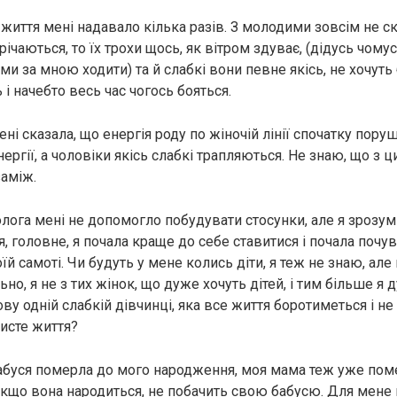
життя мені надавало кілька разів. З молодими зовсім не с
річаються, то їх трохи щось, як вітром здуває, (дідусь чомус
ми за мною ходити) та й слабкі вони певне якісь, не хочуть
 і начебто весь час чогось бояться.
і сказала, що енергія роду по жіночій лінії спочатку пору
нергії, а чоловіки якісь слабкі трапляються. Не знаю, що з ц
заміж.
лога мені не допомогло побудувати стосунки, але я зрозуміл
 головне, я почала краще до себе ставитися і почала почу
й самоті. Чи будуть у мене колись діти, я теж не знаю, але
ьно, я не з тих жінок, що дуже хочуть дітей, і тим більше я 
ву одній слабкій дівчинці, яка все життя боротиметься і н
исте життя?
абуся померла до мого народження, моя мама теж уже поме
якщо вона народиться, не побачить свою бабусю. Для мене