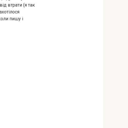
ід втрати (я так
ахотілося
коли пишу і