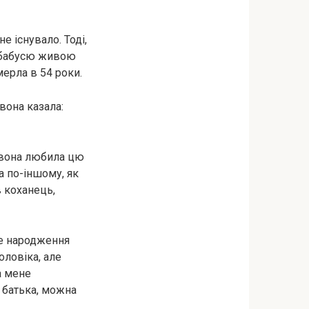
е існувало. Тоді,
Я бабусю живою
мерла в 54 роки.
вона казала:
и вона любила цю
а по-іншому, як
в коханець,
ке народження
оловіка, але
а мене
о батька, можна