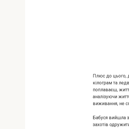
Плюс до цього, 
кілограм та ледв
поплаваєш, життя
аналізуючи житт
виживання, не сп
Бабуся вийшла за
захотів одружити