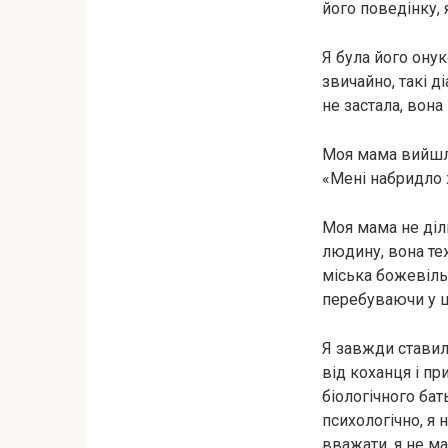
його поведінку, 
Я була його онук
звичайно, такі д
не застала, вона
Моя мама вийшла
«Мені набридло ж
Моя мама не діл
людину, вона теж
міська божевіль
перебуваючи у шл
Я завжди ставил
від коханця і пр
біологічного бат
психологічно, я 
вважати, я не ма