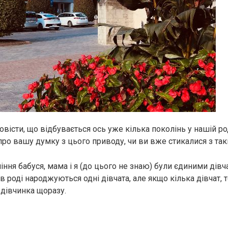
вісти, що відбувається ось уже кілька поколінь у нашій ро
ся про вашу думку з цього приводу, чи ви вже стикалися з та
ння бабуся, мама і я (до цього не знаю) були єдиними дівчат
 в роді народжуються одні дівчата, але якщо кілька дівчат, т
 дівчинка щоразу.