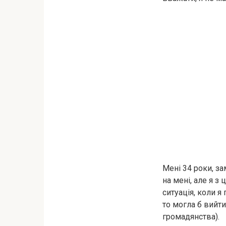
Мені 34 роки, за
на мені, але я з
ситуація, коли я
то могла б вийти
громадянства).