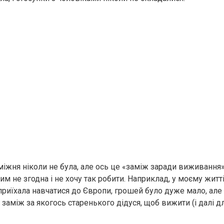
міжня ніколи не була, але ось це «заміж заради виживання»
 цим не згодна і не хочу так робити. Наприклад, у моєму житт
 приїхала навчатися до Європи, грошей було дуже мало, але 
 заміж за якогось старенького дідуся, щоб вижити (і далі 