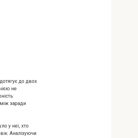
дотягує до двох
чією не
ність:
аміж заради
о у неї, хто
овік. Аналізуючи