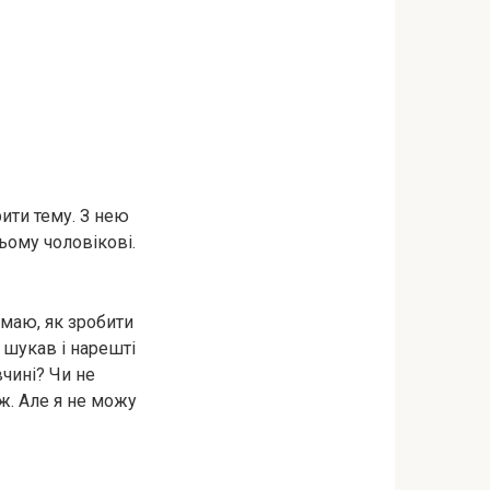
рити тему. З нею
ьому чоловікові.
умаю, як зробити
 шукав і нарешті
чині? Чи не
ж. Але я не можу