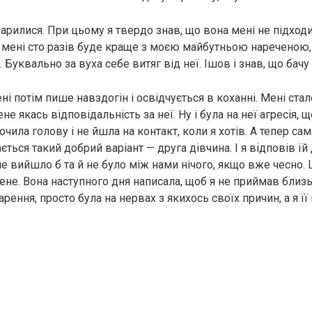
арилися. При цьому я твердо знав, що вона мені не підходи
о мені сто разів буде краще з моєю майбутньою нареченою,
 Буквально за вуха себе витяг від неї. Ішов і знав, що бачу 
ні потім пише навздогін і освідчується в коханні. Мені ста
не якась відповідальність за неї. Ну і була на неї агресія, 
очила голову і не йшла на контакт, коли я хотів. А тепер сам
ться такий добрий варіант — друга дівчина. І я відповів їй
не вийшло б та й не було між нами нічого, якщо вже чесно. Щ
ене. Вона наступного дня написала, щоб я не приймав близь
рення, просто була на нервах з якихось своїх причин, а я 