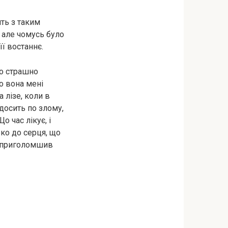
ть з таким
 але чомусь було
її востаннє.
ло страшно
що вона мені
а лізе, коли в
 досить по злому,
о час лікує, і
ко до серця, що
її приголомшив