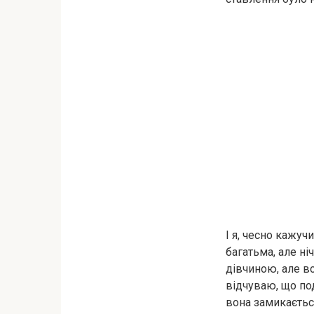
І я, чесно кажуч
багатьма, але ні
дівчиною, але в
відчуваю, що под
вона замикається