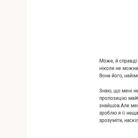
Може, й справді 
ніколи не можна 
Вона його, найім
Знаю, що мені н
пропозицію майб
знайшов.Але мен
зроблю я її нещ
зрозуміти, наскі