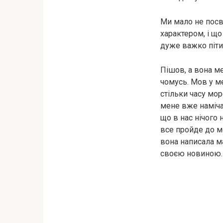
Ми мало не посв
характером, і щ
дуже важко піти.
Пішов, а вона ме
чомусь. Мов у ме
стільки часу мор
мене вже намічає
що в нас нічого 
все пройде до м
вона написала ма
своєю новиною.