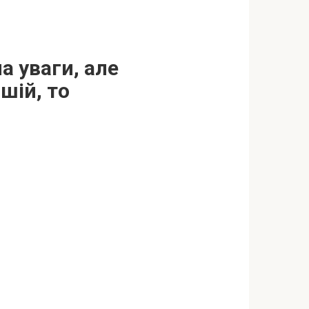
а уваги, але
шій, то