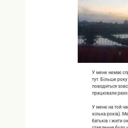
У мене немає спр
тут. Більше року
поводиться зовсі
працювали разом
У мене на той ча
кілька років). М
батьків і жити 
ставлення було 