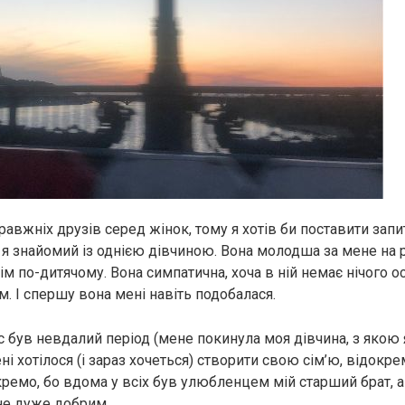
авжніх друзів серед жінок, тому я хотів би поставити запи
 я знайомий із однією дівчиною. Вона молодша за мене на рі
м по-дитячому. Вона симпатична, хоча в ній немає нічого 
. І спершу вона мені навіть подобалася.
с був невдалий період (мене покинула моя дівчина, з якою 
ені хотілося (і зараз хочеться) створити свою сім’ю, відокре
окремо, бо вдома у всіх був улюбленцем мій старший брат, 
не дуже добрим.