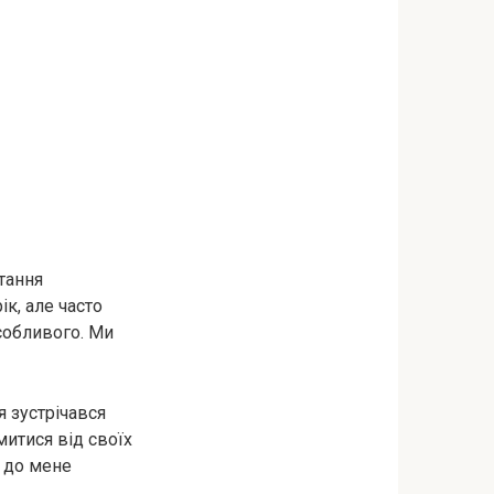
тання
к, але часто
особливого. Ми
я зустрічався
митися від своїх
а до мене