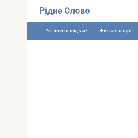
Перейти
Рідне Слово
до
вмісту
Україна понад усе
Життєві історії