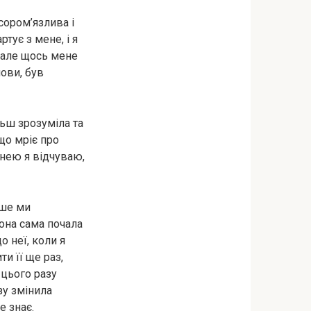
сором’язлива і
ртує з мене, і я
, але щось мене
мови, був
льш зрозуміла та
 що мріє про
 нею я відчуваю,
іше ми
вона сама почала
о неї, коли я
ти її ще раз,
 цього разу
зу змінила
е знає.