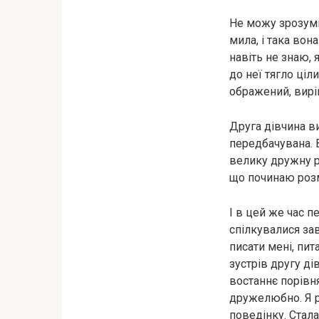
Не можу зрозуміт
мила, і така вон
навіть не знаю, 
до неї тягло ціл
ображений, виріш
Друга дівчина ви
передбачувана. В
велику дружну ро
що починаю розм
І в цей же час п
спілкувалися зав
писати мені, пит
зустрів другу ді
востаннє порівн
дружелюбно. Я р
поведінку. Стала