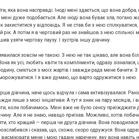
и, яка вона насправді. Іноді мені здається, що вона добра, 
а мені дуже подобається. Але іноді вона буває зла, погано жа
як захиститися у відповідь. Я не став би з нею спілкуватися
ий рік. А потім я в черговий раз не знайшов з нею спільної 
ив узяти чергову паузу. І зустрів іншу дівчину.
явилася зовсім не такою. З нею не так цікаво, але вона бі
она як усі, любить квіти та компліменти, одразу зізналася,
дину, сміється з моїх жартів і завжди рада мене бачити. З
орожуватися. І я вже думаю, що варто одружитися з нею.
ерша дівчина, наче щось відчула і сама активізувалася. Ран
жди лише з моєї ініціативи. А тут я зник на пару місяців, і 
ати, коли побачимось. Мені вже не було сенсу приїжджати д
вчину. Але я не знаю, навіщо приїхав. Можливо, хотів побачи
яти, хто кращий — перша чи друга дівчина. Вона поводилася
озслабився і сказав, що, схоже, скоро одружуся. Вона одра
 висміювати мене і мою гадану наречену, яку вона навіть н