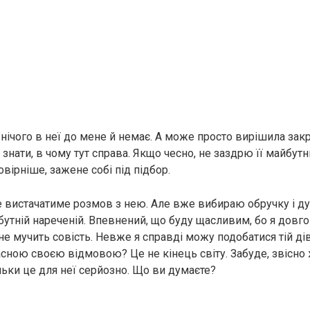
нічого в неї до мене й немає. А може просто вирішила зак
знати, в чому тут справа. Якщо чесно, не заздрю її майбутн
овірніше, зажене собі під підбор.
е вистачатиме розмов з нею. Але вже вибираю обручку і д
утній нареченій. Впевнений, що буду щасливим, бо я довго
е мучить совість. Невже я справді можу подобатися тій дів
асною своєю відмовою? Це не кінець світу. Забуде, звісно 
льки це для неї серйозно. Що ви думаєте?