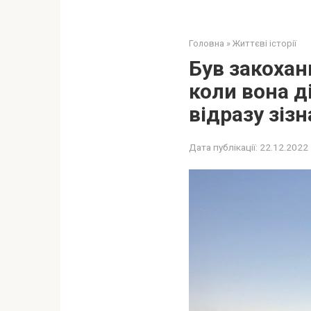
Головна
»
Життєві історії
Був закохани
коли вона д
відразу зізн
Дата публікації:
22.12.2022