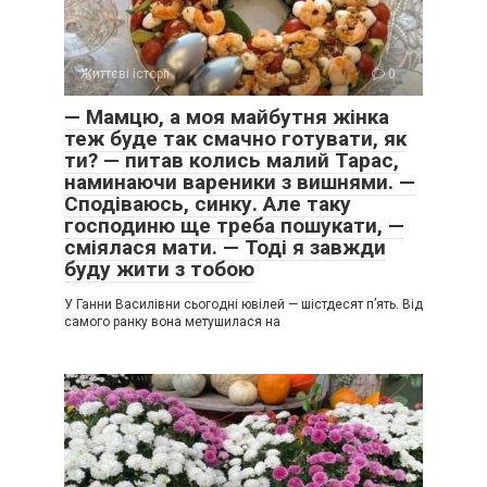
Життєві історії
0
— Мамцю, а моя майбутня жінка
теж буде так смачно готувати, як
ти? — питав колись малий Тарас,
наминаючи вареники з вишнями. —
Сподіваюсь, синку. Але таку
господиню ще треба пошукати, —
сміялася мати. — Тоді я завжди
буду жити з тобою
У Ганни Василівни сьогодні ювілей — шістдесят п’ять. Від
самого ранку вона метушилася на