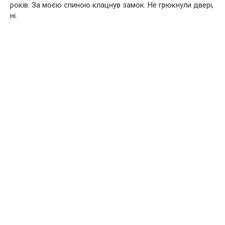
років. За моєю спиною клацнув замок. Не грюкнули двері,
ні.