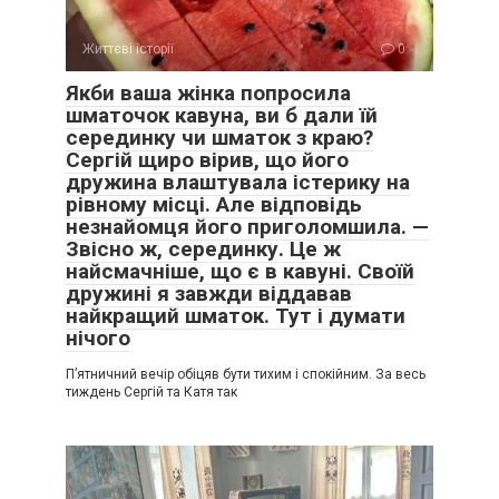
Життєві історії
0
Якби ваша жінка попросила
шматочок кавуна, ви б дали їй
серединку чи шматок з краю?
Сергій щиро вірив, що його
дружина влаштувала істерику на
рівному місці. Але відповідь
незнайомця його приголомшила. —
Звісно ж, серединку. Це ж
найсмачніше, що є в кавуні. Своїй
дружині я завжди віддавав
найкращий шматок. Тут і думати
нічого
П’ятничний вечір обіцяв бути тихим і спокійним. За весь
тиждень Сергій та Катя так