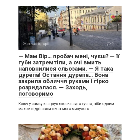
Життєві історії
0
— Мам Вір… пробач мені, чуєш? — її
губи затремтіли, а очі вмить
наповнилися сльозами. — Я така
дурепа! Остання дурепа… Вона
закрила обличчя руками і гірко
розридалася. — Заходь,
поговоримо
Ключ у замку клацнув якось надто гучно, ніби одним
махом відрізавши шмат мого минулого.