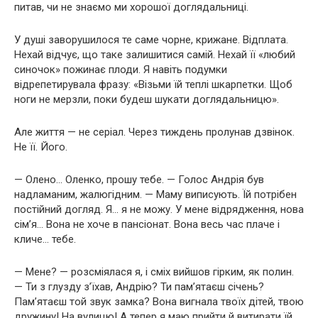
питав, чи не знаємо ми хорошої доглядальниці.
У душі заворушилося те саме чорне, крижане. Відплата.
Нехай відчує, що таке залишитися самій. Нехай її «любий
синочок» пожинає плоди. Я навіть подумки
відрепетирувала фразу: «Візьми їй теплі шкарпетки. Щоб
ноги не мерзли, поки будеш шукати доглядальницю».
Але життя — не серіал. Через тиждень пролунав дзвінок.
Не її. Його.
— Олено… Оленко, прошу тебе. — Голос Андрія був
надламаним, жалюгідним. — Маму виписують. Їй потрібен
постійний догляд. Я… я не можу. У мене відрядження, нова
сім’я… Вона не хоче в пансіонат. Вона весь час плаче і
кличе… тебе.
— Мене? — розсміялася я, і сміх вийшов гірким, як полин.
— Ти з глузду з’їхав, Андрію? Ти пам’ятаєш січень?
Пам’ятаєш той звук замка? Вона вигнала твоїх дітей, твою
дружину! На вулицю! А тепер я маю прийти й витирати їй