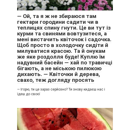
Життєві історії
0
— Ой, та я ж не збираюся там
гектари городини садити чи в
теплицях спину гнути. Це ви тут із
курми та свинями вовтузитеся, а
мені вистачить квіточок і садочка.
Щоб просто в холодочку сидіти й
милуватися красою. Та й онукам
же яке роздолля буде! Куплю їм
надувний басейн — хай по травичці
бігають, а не міською пилюкою
дихають. — Квіточки й дерева,
свахо, теж догляду просять
— Ігорю, ти це зараз серйозно? Ти знову кидаєш нас і
їдеш до своєї