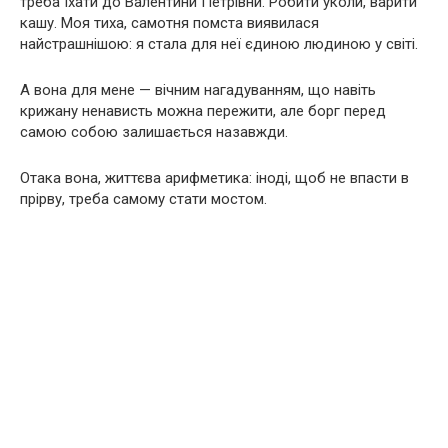
треба їхати до Валентини Петрівни. Робити уколи, варити
кашу. Моя тиха, самотня помста виявилася
найстрашнішою: я стала для неї єдиною людиною у світі.
А вона для мене — вічним нагадуванням, що навіть
крижану ненависть можна пережити, але борг перед
самою собою залишається назавжди.
Отака вона, життєва арифметика: іноді, щоб не впасти в
прірву, треба самому стати мостом.