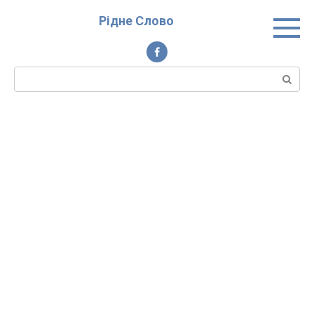
Перейти
Рідне Слово
до
вмісту
Пошук: