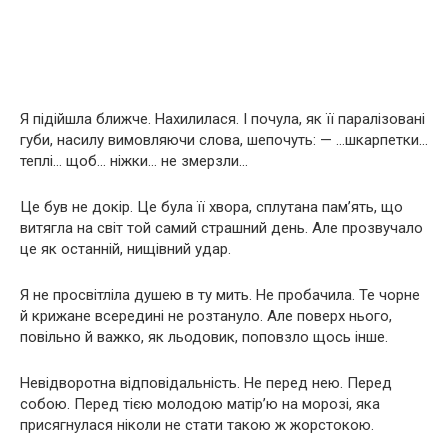
Я підійшла ближче. Нахилилася. І почула, як її паралізовані
губи, насилу вимовляючи слова, шепочуть: — …шкарпетки…
теплі… щоб… ніжки… не змерзли…
Це був не докір. Це була її хвора, сплутана пам’ять, що
витягла на світ той самий страшний день. Але прозвучало
це як останній, нищівний удар.
Я не просвітліла душею в ту мить. Не пробачила. Те чорне
й крижане всередині не розтануло. Але поверх нього,
повільно й важко, як льодовик, поповзло щось інше.
Невідворотна відповідальність. Не перед нею. Перед
собою. Перед тією молодою матір’ю на морозі, яка
присягнулася ніколи не стати такою ж жорстокою.