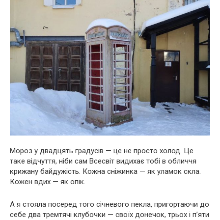
Мороз у двадцять градусів — це не просто холод. Це
таке відчуття, ніби сам Всесвіт видихає тобі в обличчя
крижану байдужість. Кожна сніжинка — як уламок скла.
Кожен вдих — як опік.
А я стояла посеред того січневого пекла, пригортаючи до
себе два тремтячі клубочки — своїх донечок, трьох і п’яти