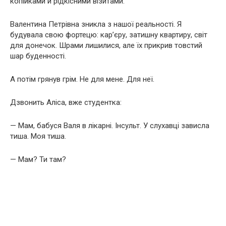
копійками й рідкісними візитами.
Валентина Петрівна зникла з нашої реальності. Я
будувала свою фортецю: кар’єру, затишну квартиру, світ
для донечок. Шрами лишилися, але їх прикрив товстий
шар буденності.
А потім грянув грім. Не для мене. Для неї.
Дзвонить Аліса, вже студентка:
— Мам, бабуся Валя в лікарні. Інсульт. У слухавці зависла
тиша. Моя тиша.
— Мам? Ти там?