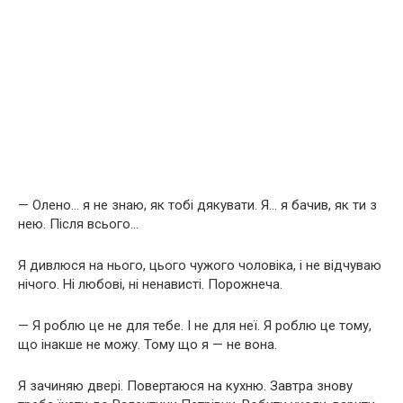
— Олено… я не знаю, як тобі дякувати. Я… я бачив, як ти з
нею. Після всього…
Я дивлюся на нього, цього чужого чоловіка, і не відчуваю
нічого. Ні любові, ні ненависті. Порожнеча.
— Я роблю це не для тебе. І не для неї. Я роблю це тому,
що інакше не можу. Тому що я — не вона.
Я зачиняю двері. Повертаюся на кухню. Завтра знову