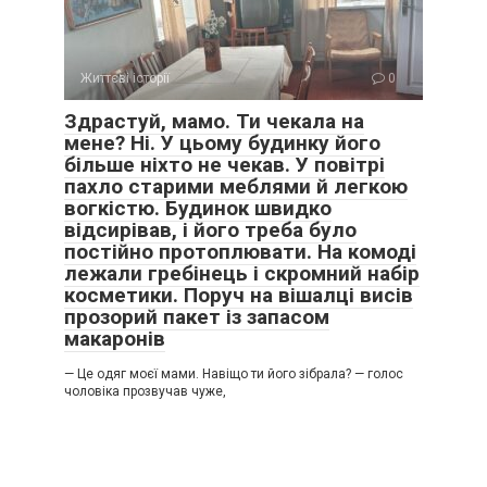
Життєві історії
0
Здрастуй, мамо. Ти чекала на
мене? Ні. У цьому будинку його
більше ніхто не чекав. У повітрі
пахло старими меблями й легкою
вогкістю. Будинок швидко
відсирівав, і його треба було
постійно протоплювати. На комоді
лежали гребінець і скромний набір
косметики. Поруч на вішалці висів
прозорий пакет із запасом
макаронів
— Це одяг моєї мами. Навіщо ти його зібрала? — голос
чоловіка прозвучав чуже,