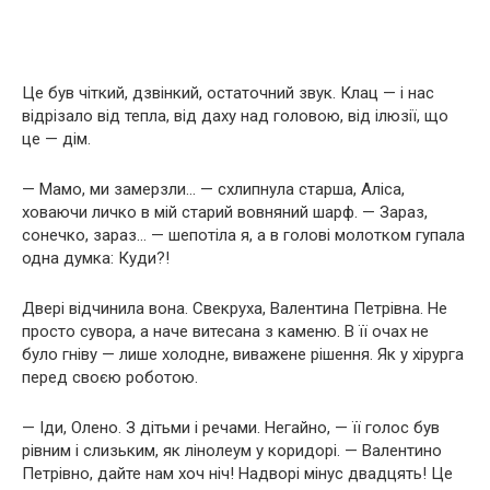
Це був чіткий, дзвінкий, остаточний звук. Клац — і нас
відрізало від тепла, від даху над головою, від ілюзії, що
це — дім.
— Мамо, ми замерзли… — схлипнула старша, Аліса,
ховаючи личко в мій старий вовняний шарф. — Зараз,
сонечко, зараз… — шепотіла я, а в голові молотком гупала
одна думка: Куди?!
Двері відчинила вона. Свекруха, Валентина Петрівна. Не
просто сувора, а наче витесана з каменю. В її очах не
було гніву — лише холодне, виважене рішення. Як у хірурга
перед своєю роботою.
— Іди, Олено. З дітьми і речами. Негайно, — її голос був
рівним і слизьким, як лінолеум у коридорі. — Валентино
Петрівно, дайте нам хоч ніч! Надворі мінус двадцять! Це