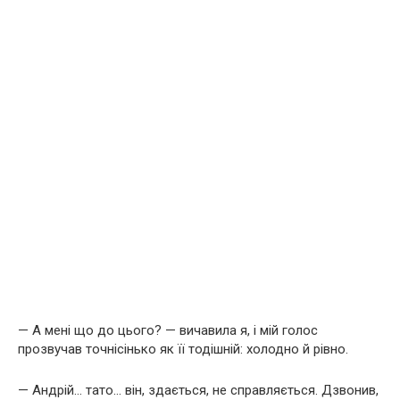
— А мені що до цього? — вичавила я, і мій голос
прозвучав точнісінько як її тодішній: холодно й рівно.
— Андрій… тато… він, здається, не справляється. Дзвонив,