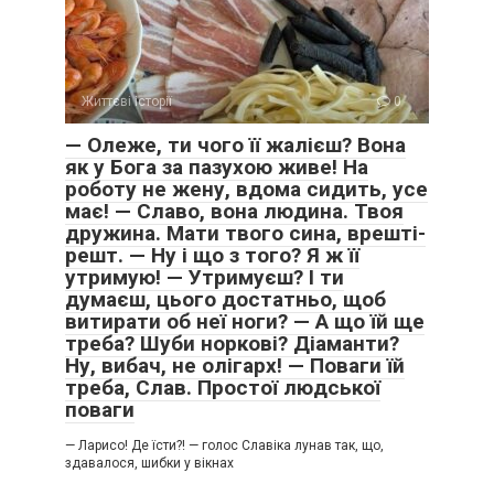
Життєві історії
0
— Олеже, ти чого її жалієш? Вона
як у Бога за пазухою живе! На
роботу не жену, вдома сидить, усе
має! — Славо, вона людина. Твоя
дружина. Мати твого сина, врешті-
решт. — Ну і що з того? Я ж її
утримую! — Утримуєш? І ти
думаєш, цього достатньо, щоб
витирати об неї ноги? — А що їй ще
треба? Шуби норкові? Діаманти?
Ну, вибач, не олігарх! — Поваги їй
треба, Слав. Простої людської
поваги
— Ларисо! Де їсти?! — голос Славіка лунав так, що,
здавалося, шибки у вікнах