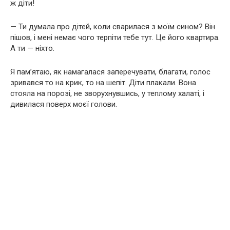
ж діти!
— Ти думала про дітей, коли сварилася з моїм сином? Він
пішов, і мені немає чого терпіти тебе тут. Це його квартира.
А ти — ніхто.
Я пам’ятаю, як намагалася заперечувати, благати, голос
зривався то на крик, то на шепіт. Діти плакали. Вона
стояла на порозі, не зворухнувшись, у теплому халаті, і
дивилася поверх моєї голови.