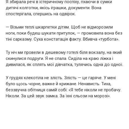
Я збирала речі в істеричному поспіху, пхаючи в сумки
дитячі колготки, якісь іграшки, документи. Вона
спостерігала, спершись на одвірок.
— Візьми теплі шкарпетки дітям. Щоб не відморозили
ноги, поки будеш шукати притулок, — промовила вона без
тіні сарказму. Суха констатація факту. Вбивча «турбота».
Ту ніч ми провели в дешевому готелі біля вокзалу, на який
скинулися подруги. Я не спала. Сиділа на краю ліжка і
дивилася, як сплять мої дівчатка, тулячись одна до одної.
У грудях клекотіла не злість. Злість — це гаряче. У мені
було щось чорне, важке й крижане. Ненависть. Тиха,
беззвучна обітниця самій собі: «Я тебе ніколи не пробачу.
Ніколи. За цей звук замка. За їхні сльози на морозі».