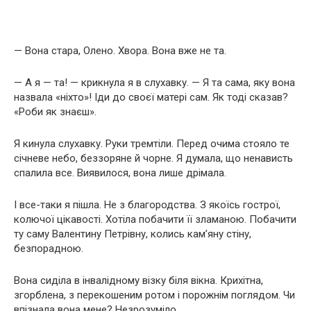
— Вона стара, Олено. Хвора. Вона вже не та.
— А я — та! — крикнула я в слухавку. — Я та сама, яку вона
назвала «ніхто»! Іди до своєї матері сам. Як тоді сказав?
«Роби як знаєш».
Я кинула слухавку. Руки тремтіли. Перед очима стояло те
січневе небо, беззоряне й чорне. Я думала, що ненависть
спалила все. Виявилося, вона лише дрімала.
І все-таки я пішла. Не з благородства. З якоїсь гострої,
колючої цікавості. Хотіла побачити її зламаною. Побачити
ту саму Валентину Петрівну, колись кам’яну стіну,
безпорадною.
Вона сиділа в інвалідному візку біля вікна. Крихітна,
згорблена, з перекошеним ротом і порожнім поглядом. Чи
впізнала вона мене? Незрозуміло.