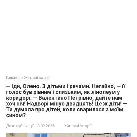
Головна
»
Життєві історії
— Іди, Олено. З дітьми і речами. Негайно, — її
голос був рівним і слизьким, як лінолеум у
коридорі. — Валентино Петрівно, дайте нам
хоч ніч! Надворі мінус двадцять! Це ж діти! —
Ти думала про дітей, коли сварилася з моїм
сином?
Дата публікації:
13.02.2026
Життєві історії