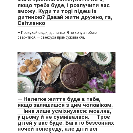
якщо треба буде, і розлучити вас
зможу. Куди ти тоді підеш із
дитиною? Давай жити дружно, га,
Світланко
— Послухай сюди, дівчинко. Я не хочу з тобою
сваритися, — свекруха примружила очі,
Життєві історії
0
— Нелегке життя буде в тебе,
якщо залишишся з цим чоловіком.
— Інна лише усміхнулася: мовляв,
у цьому й не сумнівалася. — Троє
дітей у вас буде. Багато безсонних
ночей попереду, але діти всі