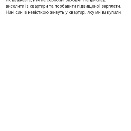
Як вважаєте, йти на серйозні заходи? Наприклад,
виселити із квартири та позбавити підвищеної зарплати.
Нині син із невісткою живуть у квартирі, яку ми їм купили.