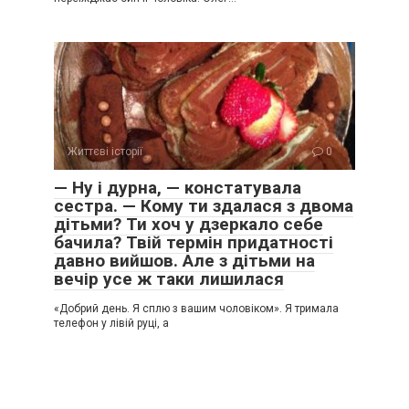
Життєві історії
0
— Ну і дурна, — констатувала
сестра. — Кому ти здалася з двома
дітьми? Ти хоч у дзеркало себе
бачила? Твій термін придатності
давно вийшов. Але з дітьми на
вечір усе ж таки лишилася
«Добрий день. Я сплю з вашим чоловіком». Я тримала
телефон у лівій руці, а