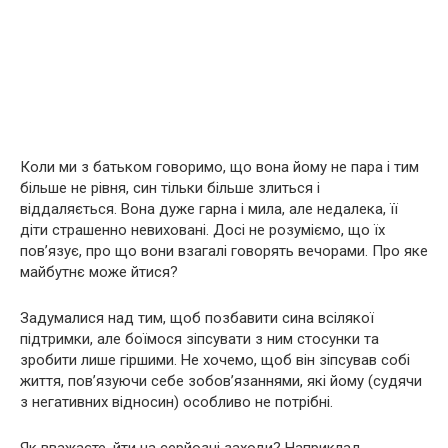
Коли ми з батьком говоримо, що вона йому не пара і тим
більше не рівня, син тільки більше злиться і
віддаляється. Вона дуже гарна і мила, але недалека, її
діти страшенно невиховані. Досі не розуміємо, що їх
пов’язує, про що вони взагалі говорять вечорами. Про яке
майбутнє може йтися?
Задумалися над тим, щоб позбавити сина всілякої
підтримки, але боїмося зіпсувати з ним стосунки та
зробити лише гіршими. Не хочемо, щоб він зіпсував собі
життя, пов’язуючи себе зобов’язаннями, які йому (судячи
з негативних відносин) особливо не потрібні.