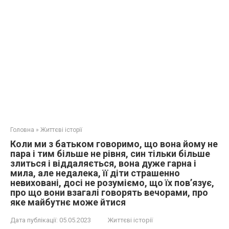
Головна
»
Життєві історії
Коли ми з батьком говоримо, що вона йому не
пара і тим більше не рівня, син тільки більше
злиться і віддаляється, вона дуже гарна і
мила, але недалека, її діти страшенно
невиховані, досі не розуміємо, що їх пов’язує,
про що вони взагалі говорять вечорами, про
яке майбутнє може йтися
Дата публікації:
05.05.2023
Життєві історії