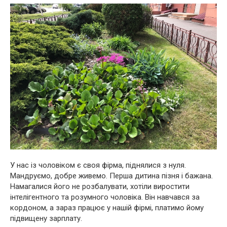
У нас із чоловіком є своя фірма, піднялися з нуля.
Мандруємо, добре живемо. Перша дитина пізня і бажана.
Намагалися його не розбалувати, хотіли виростити
інтелігентного та розумного чоловіка. Він навчався за
кордоном, а зараз працює у нашій фірмі, платимо йому
підвищену зарплату.