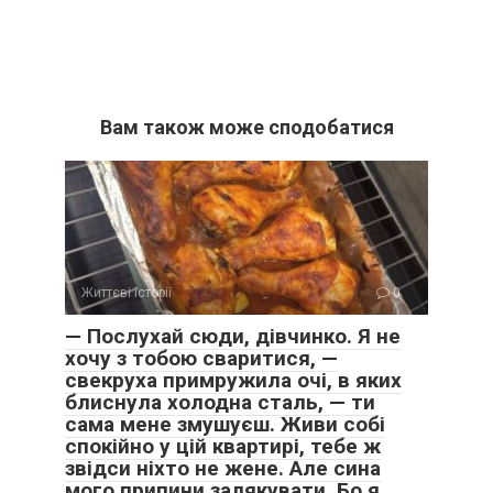
Вам також може сподобатися
Життєві історії
0
— Послухай сюди, дівчинко. Я не
хочу з тобою сваритися, —
свекруха примружила очі, в яких
блиснула холодна сталь, — ти
сама мене змушуєш. Живи собі
спокійно у цій квартирі, тебе ж
звідси ніхто не жене. Але сина
мого припини залякувати. Бо я,