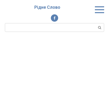
Перейти
Рідне Слово
до
вмісту
Пошук: