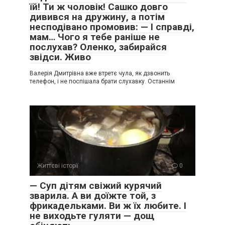
їй! Ти ж чоловік! Сашко довго
дивився на дружину, а потім
несподівано промовив: — І справді,
мам… Чого я тебе раніше не
послухав? Оленко, забирайся
звідси. Живо
Валерія Дмитрівна вже втретє чула, як дзвонить
телефон, і не поспішала брати слухавку. Останнім
Життєві історії
0
— Суп дітям свіжий курячий
зварила. А ви доїжте той, з
фрикадельками. Ви ж їх любите. І
не виходьте гуляти — дощ