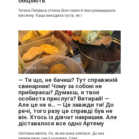
обіцяють
Тетяна Петрівна стояла біля плити й тихо розмішувала
вівсянку. Каша виходила густа, як і
Життєві історії
0
— Ти що, не бачиш? Тут справжній
свинарник! Чому за собою не
прибираєш? Думаєш, я твоя
особиста прислуга? Витирай! —
Але це не я… — Це завжди ти! До
речі, того разу це справді був не
він. Хтось із дівчат накришив. Але
діставалося все одно Артему
Світлана кипіла. Ох, як же вона злилася. До них
переїжджає син її чоловіка. Олег…