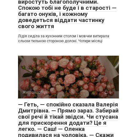
виростуть благополучними.
Спокою тобі не буде і в старості —
багато онуків, і кожному
доведеться віддати частинку
свого життя
Лідія сиділа за кухонним столом і мовчки витирала
сльози тильною стороною долоні. Чотири місяці
Життєві історії
0
— Геть, — спокійно сказала Валерія
Дмитрівна. — Прямо зараз. Забирай
свої речі й тікай звідси. Чи стусана
для прискорення додати? Це я
легко. — Саш! — Оленка
подивилася на чоловіка. — Скажи