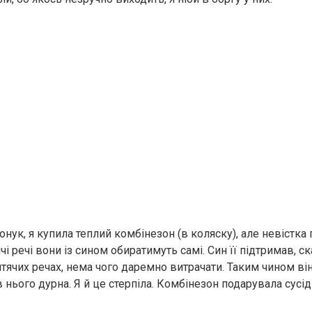
нук, я купила теплий комбінезон (в коляску), але невістка
чі речі вони із сином обиратимуть самі. Син її підтримав, ск
тячих речах, нема чого даремно витрачати. Таким чином він
 нього дурна. Я й це стерпіла. Комбінезон подарувала сусідц