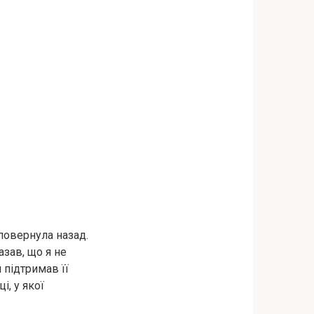
 повернула назад.
азав, що я не
 підтримав її
і, у якої