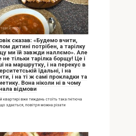
тєві історії
0
овік сказав: «Будемо вчити,
ом дитині потрібен, а тарілку
щу ми їй завжди наллємо». Але
 не тільки тарілка борщу! Це і
і на маршрутку, і на перекус в
ерситетській їдальні, і на
ти, і на ті ж самі прокладки та
етику. Вона ніколи ні в чому
знала відмови
й квартирі вже тиждень стоїть така гнітюча
 що здається, повітря можна різати