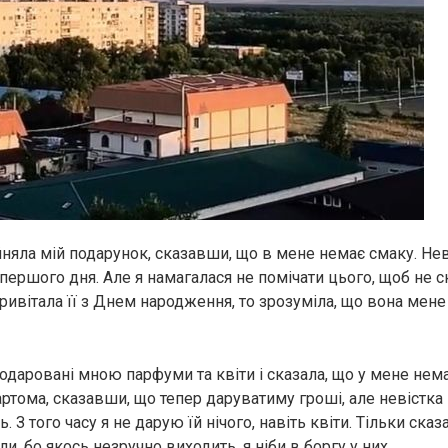
йняла мій подарунок, сказавши, що в мене немає смаку. Нев
першого дня. Але я намагалася не помічати цього, щоб не с
ривітала її з Днем народження, то зрозуміла, що вона ме
одаровані мною парфуми та квіти і сказала, що у мене нема
ртома, сказавши, що тепер даруватиму гроші, але невістка 
 З того часу я не дарую їй нічого, навіть квіти. Тільки сказа
ли, бо якось незручно виходить, я ніби в боргу у них.