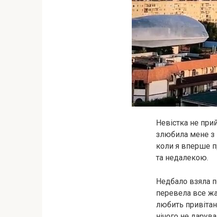
Невістка не при
злюбила мене з 
коли я вперше п
та недалекою.
Недбало взяла п
перевела все жа
любить привітань.
нічого не дарува