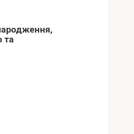
 народження,
 та