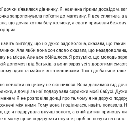
ї дочки з’явилася дівчинку. Я, навчена гірким досвідом, за
очка запропонувала поїхати до магазину. Я все сплатила, а 
нала, що дочка хотіла білу коляску, а свати привезли бежеву.
сюрприз.
 навіть вигляду, що не дуже задоволена, сказала, що такий
вчинки. Але якби вона хоч слово сказала, що незадоволена
чку на місце. Але все обійшлося. Я розумію, що молодь зар
кій допомозі від батьків, а вони зараз усі з дорогими смар
ому одязі та майже всі з машинами. Тож і до батьків таке
 невістки на цьому не скінчилося. Вона дізналася від дочк
режки, а дочці за неї подарувала сережки моєї бабусі. Дуже
енем. Я не розповіла дочці про те, чому я не дарую подару
жнечі між ними. Тому вона і поділилася, навіть показала. 
, що я подарувала внучці золото, а їхній дитині приношу л
же я можу щось подарувати онукові, щоб не почути на свою