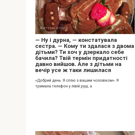
Життєві історії
0
— Ну і дурна, — констатувала
сестра. — Кому ти здалася з двома
дітьми? Ти хоч у дзеркало себе
бачила? Твій термін придатності
давно вийшов. Але з дітьми на
вечір усе ж таки лишилася
«Добрий день. Я сплю з вашим чоловіком». Я
тримала телефон у лівій руці, а