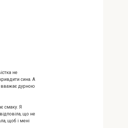
істка не
кривдити сина. А
не вважає дурною
є смаку. Я
відповіла, що не
ла, щоб і мені