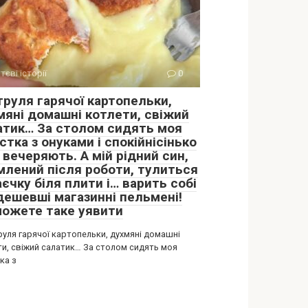
тєві історії
0
труля гарячої картопельки,
мяні домашні котлети, свіжий
атик… За столом сидять моя
стка з онуками і спокійнісінько
 вечеряють. А мій рідний син,
млений після роботи, тулиться
єчку біля плити і… варить собі
дешевші магазинні пельмені!
можете таке уявити
руля гарячої картопельки, духмяні домашні
ти, свіжий салатик… За столом сидять моя
ка з