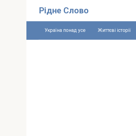
Перейти
Рідне Слово
до
вмісту
Україна понад усе
Життєві історії