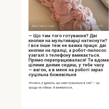
Життєві історії
0
— Що там того готування? Дві
кнопки на мультиварці натиснути?
І все інше теж не важка праця: дві
кнопки на пралці, а робот-пилосос
узагалі з телефону вмикається.
Прямо перепрацювалася! Ти вдома
цілими днями сидиш, у тебе часу
— вагон, а в мене на роботі зараз
суцільна божевільня
«Колись я думала, що найстрашніше в сім’ї — це
зрада чи обман. А виявилося,