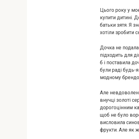
Цього року у моє
купити дитині. Д
батьки зятя. Я з
хотіли зробити 
Дочка не подала
підходить для ді
б і поставила до
були раді будь-я
модному брендов
Але невдоволення
внучці золоті се
дорогоцінним кам
щоб не було воро
висловила синові
фрукти. Але як 