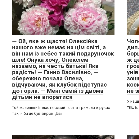
Життєві історії
0
Жит
— Ой, яке ж щастя! Олексійка
Чол
нашого вже немає на цім світі, а
дипл
він нам із небес такий подаруночок
бор
шле! Онука хочу, Олексієм
ж це
назвемо, на честь батька! Яка
грош
радість! — Ганно Василівно, —
унів
обережно почала Олена,
зоши
відчуваючи, як клубок підступає
косм
до горла. — Мені самій із двома
не 
дітьми не впоратися
У наші
тиша,
Той маленький пластиковий тест я тримала в руках
так, ніби це був вирок. Дві