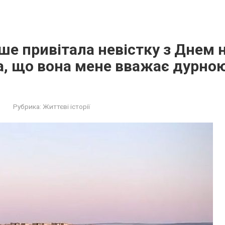
ше привітала невістку з Днем
а, що вона мене вважає дурною
Рубрика:
Життєві історії