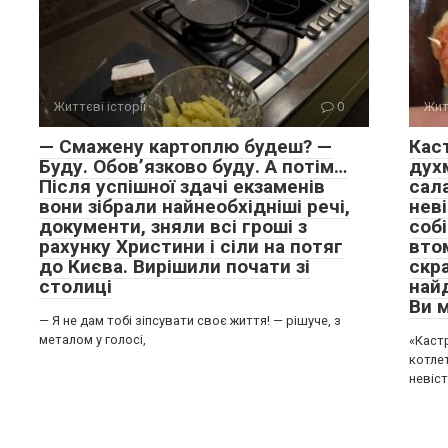
Життєві історії
0
Жит
— Смажену картоплю будеш? —
Кас
Буду. Обов’язково буду. А потім…
дух
Після успішної здачі екзаменів
сал
вони зібрали найнеобхідніші речі,
неві
документи, зняли всі гроші з
собі
рахунку Христини і сіли на потяг
вто
до Києва. Вирішили почати зі
скра
столиці
най
Ви 
— Я не дам тобі зіпсувати своє життя! — рішуче, з
металом у голосі,
«Каст
котле
невіст