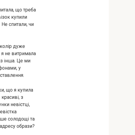
питала, що треба
візок купили
 Не спитали, чи
 колір дуже
, я не витримала
аз інша. Це ми
тфонами, у
 ставлення.
и, що я купила
 красиві, з
нки невістці,
Невістка
ише солодощі та
 адресу образи?