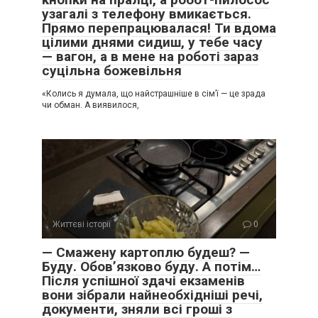
узагалі з телефону вмикається.
Прямо перепрацювалася! Ти вдома
цілими днями сидиш, у тебе часу
— вагон, а в мене на роботі зараз
суцільна божевільня
«Колись я думала, що найстрашніше в сім’ї — це зрада
чи обман. А виявилося,
Життєві історії
0
— Смажену картоплю будеш? —
Буду. Обов’язково буду. А потім…
Після успішної здачі екзаменів
вони зібрали найнеобхідніші речі,
документи, зняли всі гроші з