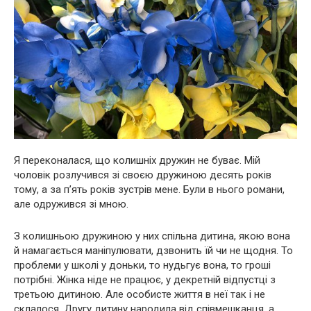
Я переконалася, що колишніх дружин не буває. Мій
чоловік розлучився зі своєю дружиною десять років
тому, а за п’ять років зустрів мене. Були в нього романи,
але одружився зі мною.
З колишньою дружиною у них спільна дитина, якою вона
й намагається маніпулювати, дзвонить їй чи не щодня. То
проблеми у школі у доньки, то нудьгує вона, то гроші
потрібні. Жінка ніде не працює, у декретній відпустці з
третьою дитиною. Але особисте життя в неї так і не
склалося. Другу дитину народила від співмешканця, а