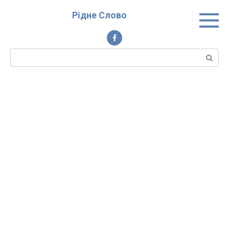
Перейти
Рідне Слово
до
вмісту
Пошук: