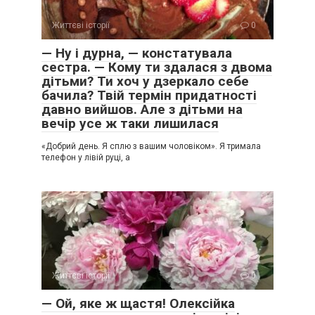
Життєві історії
0
— Ну і дурна, — констатувала
сестра. — Кому ти здалася з двома
дітьми? Ти хоч у дзеркало себе
бачила? Твій термін придатності
давно вийшов. Але з дітьми на
вечір усе ж таки лишилася
«Добрий день. Я сплю з вашим чоловіком». Я тримала
телефон у лівій руці, а
Життєві історії
0
— Ой, яке ж щастя! Олексійка