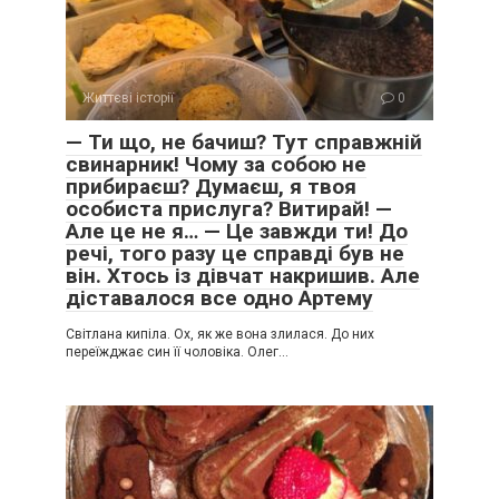
Життєві історії
0
— Ти що, не бачиш? Тут справжній
свинарник! Чому за собою не
прибираєш? Думаєш, я твоя
особиста прислуга? Витирай! —
Але це не я… — Це завжди ти! До
речі, того разу це справді був не
він. Хтось із дівчат накришив. Але
діставалося все одно Артему
Світлана кипіла. Ох, як же вона злилася. До них
переїжджає син її чоловіка. Олег…