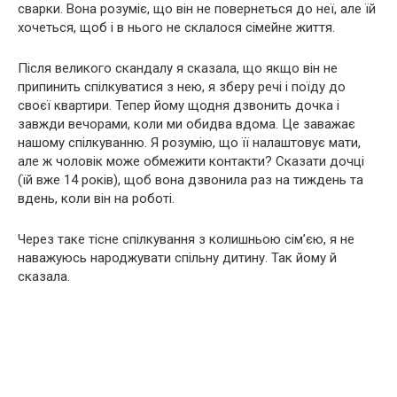
сварки. Вона розуміє, що він не повернеться до неї, але їй
хочеться, щоб і в нього не склалося сімейне життя.
Після великого скандалу я сказала, що якщо він не
припинить спілкуватися з нею, я зберу речі і поїду до
своєї квартири. Тепер йому щодня дзвонить дочка і
завжди вечорами, коли ми обидва вдома. Це заважає
нашому спілкуванню. Я розумію, що її налаштовує мати,
але ж чоловік може обмежити контакти? Сказати дочці
(їй вже 14 років), щоб вона дзвонила раз на тиждень та
вдень, коли він на роботі.
Через таке тісне спілкування з колишньою сім’єю, я не
наважуюсь народжувати спільну дитину. Так йому й
сказала.