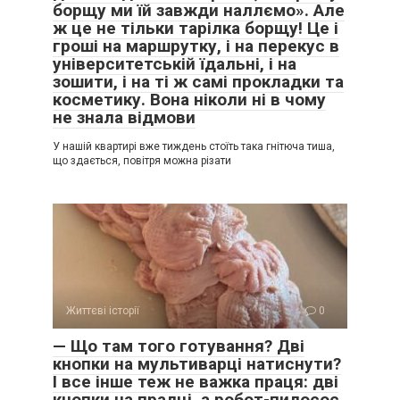
борщу ми їй завжди наллємо». Але
ж це не тільки тарілка борщу! Це і
гроші на маршрутку, і на перекус в
університетській їдальні, і на
зошити, і на ті ж самі прокладки та
косметику. Вона ніколи ні в чому
не знала відмови
У нашій квартирі вже тиждень стоїть така гнітюча тиша,
що здається, повітря можна різати
Життєві історії
0
— Що там того готування? Дві
кнопки на мультиварці натиснути?
І все інше теж не важка праця: дві
кнопки на пралці, а робот-пилосос