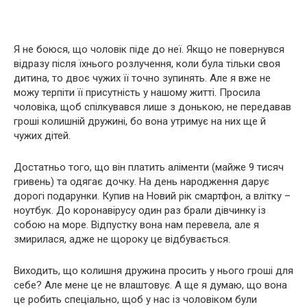
Я не боюся, що чоловік піде до неї. Якщо не повернувся
відразу після їхнього розлучення, коли була тільки своя
дитина, то двоє чужих її точно зупинять. Але я вже не
можу терпіти її присутність у нашому житті. Просила
чоловіка, щоб спілкувався лише з донькою, не передавав
гроші колишній дружині, бо вона утримує на них ще й
чужих дітей.
Достатньо того, що він платить аліменти (майже 9 тисяч
гривень) та одягає дочку. На день народження дарує
дорогі подарунки. Купив на Новий рік смартфон, а влітку –
ноутбук. До коронавірусу один раз брали дівчинку із
собою на море. Відпустку вона нам перевела, але я
змирилася, адже не щороку це відбувається.
Виходить, що колишня дружина просить у нього гроші для
себе? Але мене це не влаштовує. А ще я думаю, що вона
це робить спеціально, щоб у нас із чоловіком були