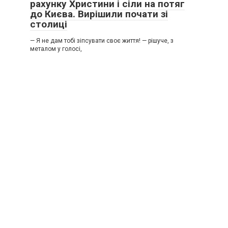
рахунку Христини і сіли на потяг
до Києва. Вирішили почати зі
столиці
— Я не дам тобі зіпсувати своє життя! — рішуче, з
металом у голосі,