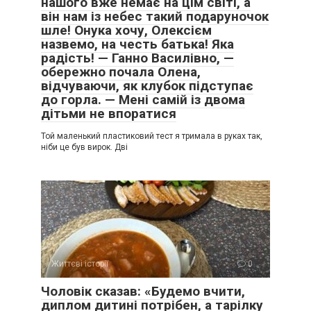
нашого вже немає на цім світі, а
він нам із небес такий подаруночок
шле! Онука хочу, Олексієм
назвемо, на честь батька! Яка
радість! — Ганно Василівно, —
обережно почала Олена,
відчуваючи, як клубок підступає
до горла. — Мені самій із двома
дітьми не впоратися
Той маленький пластиковий тест я тримала в руках так,
ніби це був вирок. Дві
Життєві історії
0
Чоловік сказав: «Будемо вчити,
диплом дитині потрібен, а тарілку