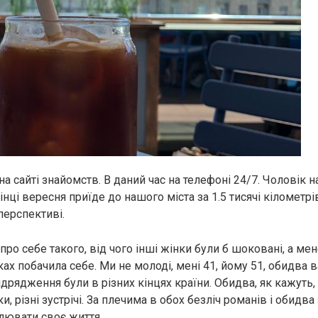
 сайті знайомств. В даний час на телефоні 24/7. Чоловік н
нці вересня приїде до нашого міста за 1.5 тисячі кілометрів
перспективі.
про себе такого, від чого інші жінки були б шоковані, а мен
ках побачила себе. Ми не молоді, мені 41, йому 51, обидва 
ідрядження були в різних кінцях країни. Обидва, як кажуть
ки, різні зустрічі. За плечима в обох безліч романів і обидва
лювати своє життя.