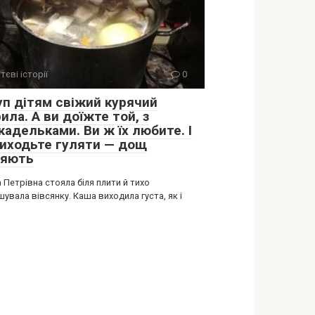
тєві історії
0
уп дітям свіжий курячий
ила. А ви доїжте той, з
адельками. Ви ж їх любите. І
виходьте гуляти — дощ
цяють
 Петрівна стояла біля плити й тихо
увала вівсянку. Каша виходила густа, як і