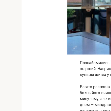
Познайомились на
старший. Наприкі
купівля житла у 
Багато розповів 
бо я в його вчин
минулому, але в
днем ​​— мандрів
вистачить пропа