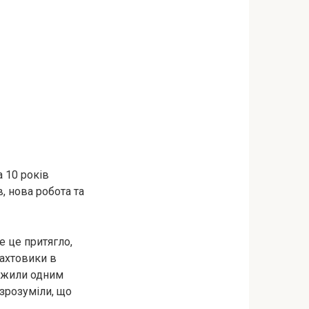
а 10 років
, нова робота та
е це притягло,
вахтовики в
, жили одним
 зрозуміли, що