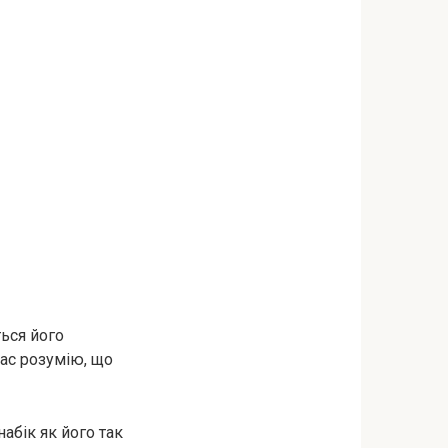
ться його
час розумію, що
набік як його так