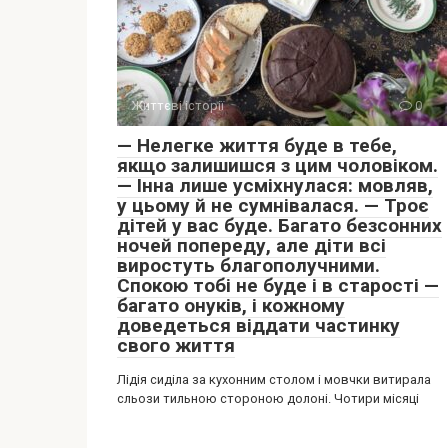
Життєві історії
0
— Нелегке життя буде в тебе,
якщо залишишся з цим чоловіком.
— Інна лише усміхнулася: мовляв,
у цьому й не сумнівалася. — Троє
дітей у вас буде. Багато безсонних
ночей попереду, але діти всі
виростуть благополучними.
Спокою тобі не буде і в старості —
багато онуків, і кожному
доведеться віддати частинку
свого життя
Лідія сиділа за кухонним столом і мовчки витирала
сльози тильною стороною долоні. Чотири місяці