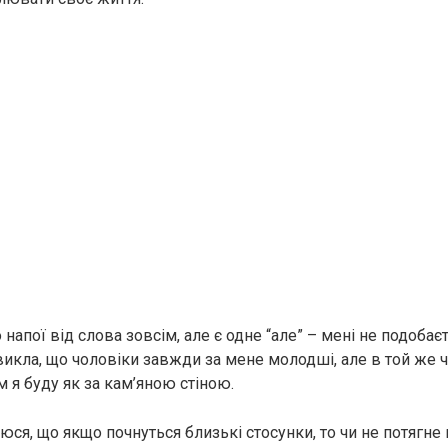
апої від слова зовсім, але є одне “але” – мені не подобає
звикла, що чоловіки завжди за мене молодші, але в той же 
 я буду як за кам’яною стіною.
юся, що якщо почнуться близькі стосунки, то чи не потягне 