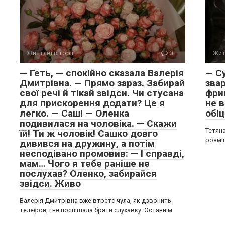
Життєві історії
0
Жит
— Геть, — спокійно сказала Валерія
— С
Дмитрівна. — Прямо зараз. Забирай
звар
свої речі й тікай звідси. Чи стусана
фрик
для прискорення додати? Це я
не 
легко. — Саш! — Оленка
обі
подивилася на чоловіка. — Скажи
Тетяна
їй! Ти ж чоловік! Сашко довго
розміш
дивився на дружину, а потім
несподівано промовив: — І справді,
мам… Чого я тебе раніше не
послухав? Оленко, забирайся
звідси. Живо
Валерія Дмитрівна вже втретє чула, як дзвонить
телефон, і не поспішала брати слухавку. Останнім