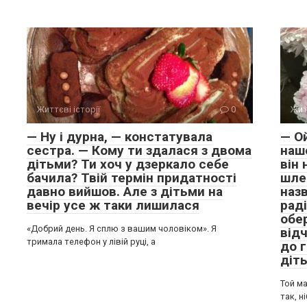
Життєві історії
0
Жит
— Ну і дурна, — констатувала
— О
сестра. — Кому ти здалася з двома
нашо
дітьми? Ти хоч у дзеркало себе
він 
бачила? Твій термін придатності
шле
давно вийшов. Але з дітьми на
назв
вечір усе ж таки лишилася
раді
обе
«Добрий день. Я сплю з вашим чоловіком». Я
від
тримала телефон у лівій руці, а
до г
діт
Той м
так, н