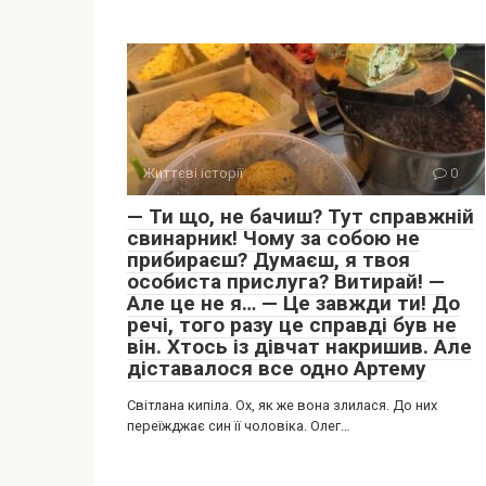
Життєві історії
0
— Ти що, не бачиш? Тут справжній
свинарник! Чому за собою не
прибираєш? Думаєш, я твоя
особиста прислуга? Витирай! —
Але це не я… — Це завжди ти! До
речі, того разу це справді був не
він. Хтось із дівчат накришив. Але
діставалося все одно Артему
Світлана кипіла. Ох, як же вона злилася. До них
переїжджає син її чоловіка. Олег…