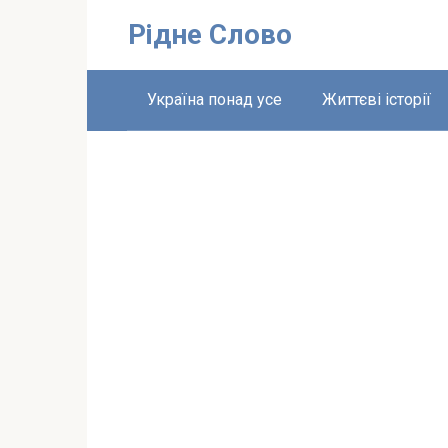
Перейти
Рідне Слово
до
вмісту
Україна понад усе
Життєві історії