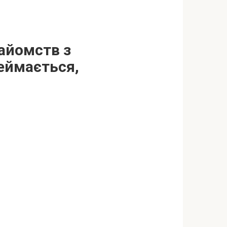
найомств з
реймається,