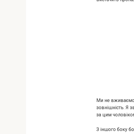
Ми не вживаємо н
зовнішність. Я 
за цим чоловіком
З іншого боку бо