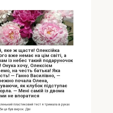
тєві історії
0
й, яке ж щастя! Олексійка
го вже немає на цім світі, а
нам із небес такий подаруночок
! Онука хочу, Олексієм
емо, на честь батька! Яка
сть! — Ганно Василівно, —
режно почала Олена,
чуваючи, як клубок підступає
орла. — Мені самій із двома
ьми не впоратися
аленький пластиковий тест я тримала в руках
іби це був вирок. Дві