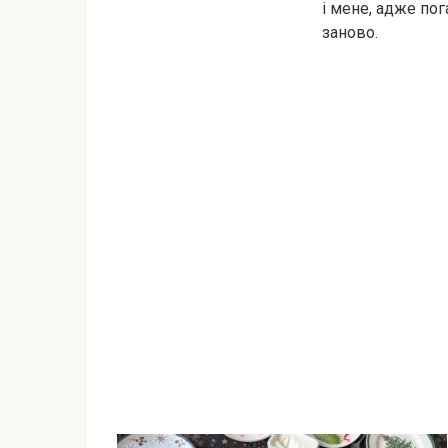
і мене, адже по
заново.