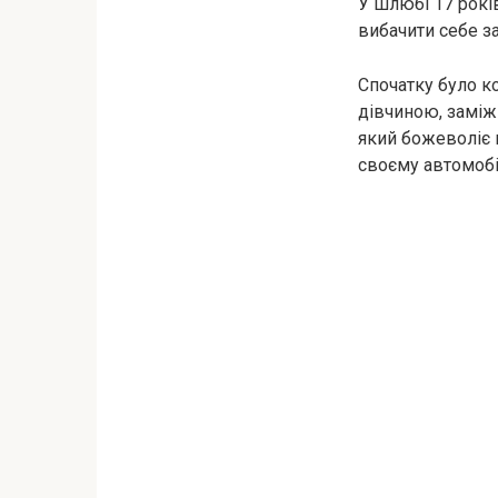
У шлюбі 17 років
вибачити себе за
Спочатку було к
дівчиною, заміж 
який божеволіє в
своєму автомобіл