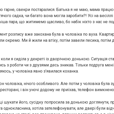
уло гарне, свекри постаралися. Батька я не маю, мама прац
чого садка, чи багато вона могла заробити?! Усі на весілл
іша пара, що житимемо щасливо, бо набік ніхто з нас не по
мент розпису вже закохана була в чоловіка по вуха. Кварти
и окремо. Ми й жили на втіху, потім завели песика, потім 
 коли я сиділа у декреті із дворічною донькою. Ситуація ст
сь з роботи чи з друзями десь зникав. Тільки подруга мені
ляюсь, у чоловіка явно з’явилася коханка.
н чоловіка, нічого особливого. Але потім у чоловіка була з
ресторані, і він уночі додому не приїхав, телефон вимкнено
і шукати його, сусідку попросила за донькою доглянути, п
 однокласника, хотіла зателефонувати, але двері були відч