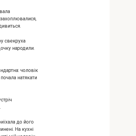
ювала
і захоплювалися,
дивиться.
ру свекруха
дочку народили.
андартна: чоловік
 почала натякати
устріч
.
риїхала до його
инені. На кухні