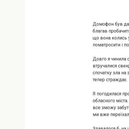
Домофон був дав
благав пробачити
що вона колись у
поматросити і по
Довго я чинила о
втручалися свек
спочатку зла на 
тепер страждає.
Я погодилася пр
обласного міста.
все зможу забут
ми вже переїхал
Здавалося б, на 