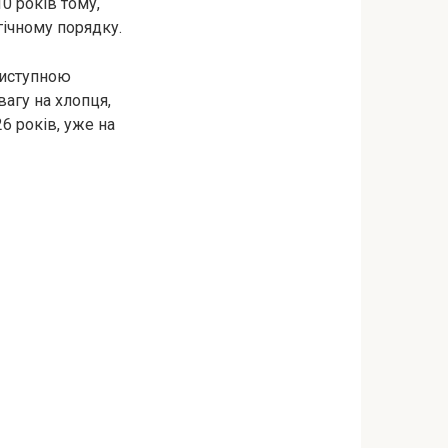
10 років тому,
гічному порядку.
риступною
вагу на хлопця,
6 років, уже на