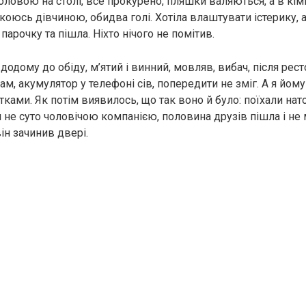
оловою на столі, все прокурено, пляшки валяються, а в кімн
якоюсь дівчиною, обидва голі. Хотіла влаштувати істерику, 
арочку та пішла. Ніхто нічого не помітив.
додому до обіду, м’ятий і винний, мовляв, вибач, після рес
там, акумулятор у телефоні сів, попередити не зміг. А я йом
тками. Як потім виявилось, що так воно й було: поїхали на
и не суто чоловічою компанією, половина друзів пішла і не
ін зачинив двері.