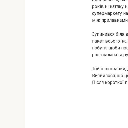
років ні натяку
супермаркету наш
між прилавками 
Зупинився біля в
пакет всього-на-
побути, щоби про
розігналася та р
Той шокований, 
Виявилося, що це
Після короткої п