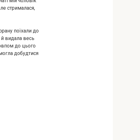
аті мій чоловік
але стрималася,
торану поїхали до
у й видала весь
товпом до цього
 могла добудтися