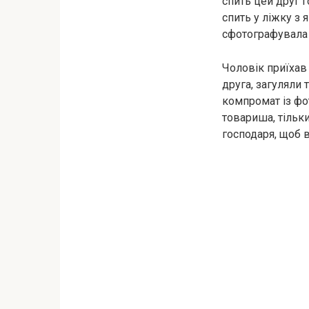
спить цей друг г
спить у ліжку з 
сфотографувала п
Чоловік приїхав 
друга, загуляли 
компромат із фо
товариша, тільк
господаря, щоб в