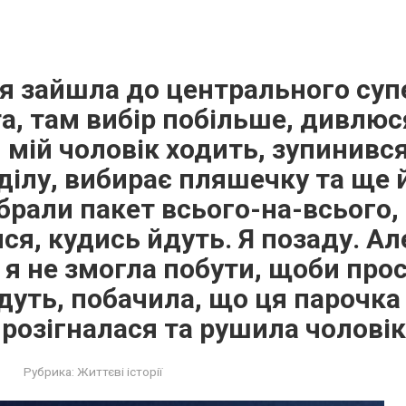
я зайшла до центрального суп
а, там вибір побільше, дивлюс
мій чоловік ходить, зупинився
ділу, вибирає пляшечку та ще й
брали пакет всього-на-всього,
ся, кудись йдуть. Я позаду. Ал
я не змогла побути, щоби про
дуть, побачила, що ця парочка
, розігналася та рушила чоловік
Рубрика:
Життєві історії