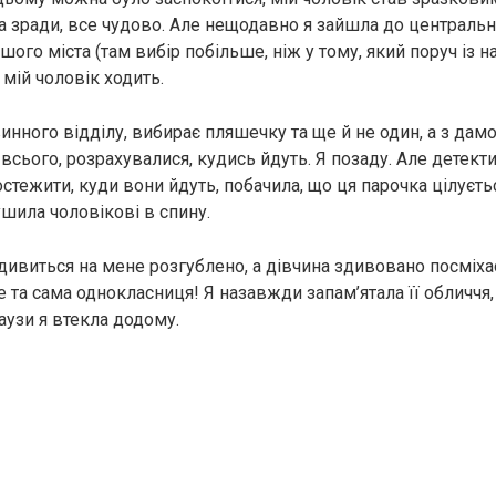
 на зради, все чудово. Але нещодавно я зайшла до централь
ого міста (там вибір побільше, ніж у тому, який поруч із н
мій чоловік ходить.
инного відділу, вибирає пляшечку та ще й не один, а з дам
всього, розрахувалися, кудись йдуть. Я позаду. Але детект
стежити, куди вони йдуть, побачила, що ця парочка цілуєтьс
ушила чоловікові в спину.
дивиться на мене розгублено, а дівчина здивовано посміха
 та сама однокласниця! Я назавжди запам’ятала її обличчя, 
аузи я втекла додому.