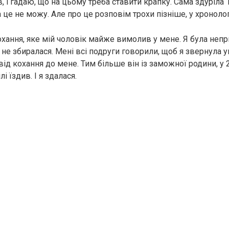
, і гадаю, що на цьому треба ставити крапку. Сама здуріла 
 це не можу. Але про це розповім трохи пізніше, у хроноло
охання, яке мій чоловік майже вимолив у мене. Я була неп
не збиралася. Мені всі подруги говорили, щоб я звернула у
ід кохання до мене. Тим більше він із заможної родини, у 2
і їздив. І я здалася.