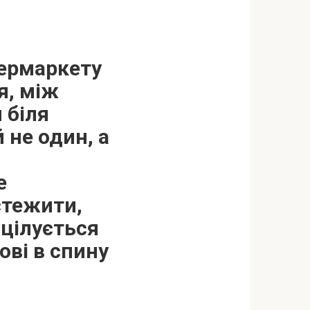
ермаркету
я, між
 біля
 не один, а
е
стежити,
 цілується
ові в спину