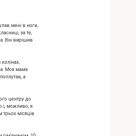
пав мені в ноги,
асниці, за те,
ба. Він вирішив
 колінах,
на. Моя мама
 поплутав, а
ого центру до
 і, можливо, я
м трьох місяців
м сім’янином. 10