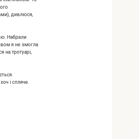
ного
ами), дивлюся,
ою. Набрали
ивом я не змогла
я на тротуарі,
ється.
хоч і спляче.