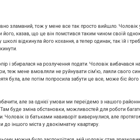
но зламаний, тож у мене все так просто вийшло. Чоловік у
 його, казав, що це він помстився таким чином своїй однокл
 школі відкинула його кохання, а тепер одинак, так їй і тре
кинути.
пір і збиралася на розлучення подати. Чоловік вибачався на
ри, теж мене вмовляли не руйнувати сім’ю, лаяли свого си
зятя була, але потім попросила забути це все, може біс його
обачити, але за однієї умови ми переїдемо з нашого районн
 Там буде зміна обстановки, можливостей для роботи багато
и. Чоловік із батьками навиворіт вивернулися, але протяго
и до іншого міста у двокімнатну квартиру.
цьому можна було заспокоїтися, мій чоловік став зразкови