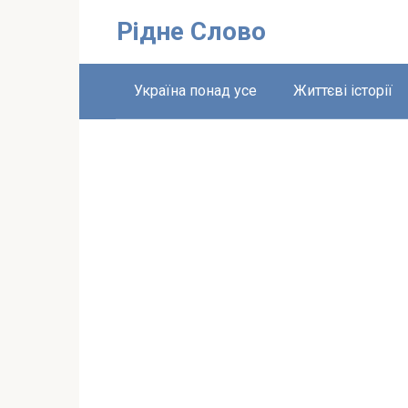
Перейти
Рідне Слово
до
вмісту
Україна понад усе
Життєві історії