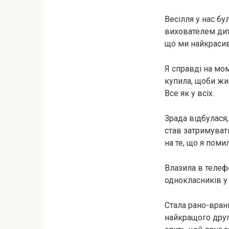
Весілля у нас б
вихователем дитя
що ми найкрасив
Я справді на мо
купила, щоби жил
Все як у всіх.
Зрада відбулася,
став затримувати
на те, що я поми
Влазила в телефо
однокласників у 
Стала рано-вранц
найкращого друга