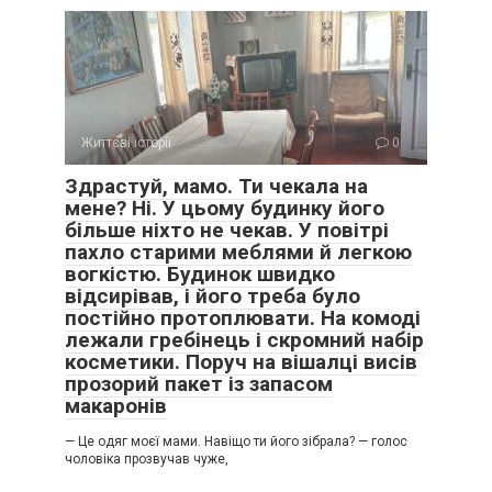
Життєві історії
0
Здрастуй, мамо. Ти чекала на
мене? Ні. У цьому будинку його
більше ніхто не чекав. У повітрі
пахло старими меблями й легкою
вогкістю. Будинок швидко
відсирівав, і його треба було
постійно протоплювати. На комоді
лежали гребінець і скромний набір
косметики. Поруч на вішалці висів
прозорий пакет із запасом
макаронів
— Це одяг моєї мами. Навіщо ти його зібрала? — голос
чоловіка прозвучав чуже,