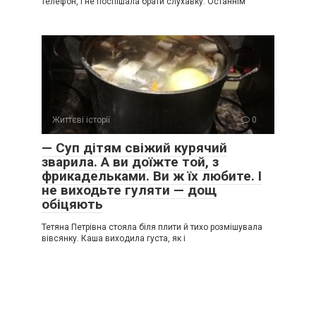
телефон, і не поспішала брати слухавку. Останнім
Життєві історії
0
— Суп дітям свіжий курячий
зварила. А ви доїжте той, з
фрикадельками. Ви ж їх любите. І
не виходьте гуляти — дощ
обіцяють
Тетяна Петрівна стояла біля плити й тихо розмішувала
вівсянку. Каша виходила густа, як і