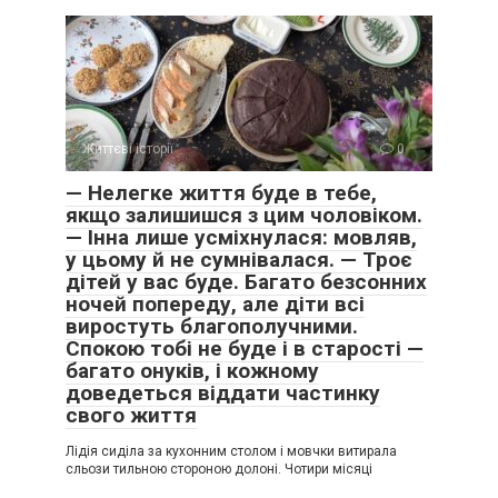
Життєві історії
0
— Нелегке життя буде в тебе,
якщо залишишся з цим чоловіком.
— Інна лише усміхнулася: мовляв,
у цьому й не сумнівалася. — Троє
дітей у вас буде. Багато безсонних
ночей попереду, але діти всі
виростуть благополучними.
Спокою тобі не буде і в старості —
багато онуків, і кожному
доведеться віддати частинку
свого життя
Лідія сиділа за кухонним столом і мовчки витирала
сльози тильною стороною долоні. Чотири місяці