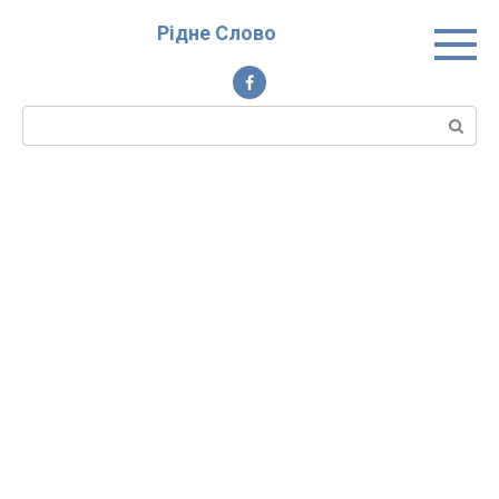
Перейти
Рідне Слово
до
вмісту
Пошук: