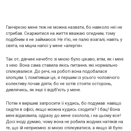
Ганчіркою мене теж не можна назвати, бо навколо неї не
стрибав. Скаржитися на життя вважаю огидним, тому
подібним я не займаюся. Не п’ю, не палю взагалі, навіть у
свята, на міцна напої у мене «алергія».
Так от, дівчині начебто зі мною було цікаво, втім, як і мені
з нею. Вона сама ставила якісь питання, які нормально
спілкувалися. До речі, на роботі вона подобалася
хлопцям. І, помітивши це, я першим із усього чоловічого
колективу почав діяти, бо не хотів стояти осторонь,
дивлячись, як інші її відіб’ють у мене.
Потім я вирішив запросити її кудись, бо подумав: навіщо
сидіти в офісі, якщо можна кудись сходити? І бац! Вона
мені відмовила, одразу до мене охолола, і на цьому все!
Досі іноді думаю, чому вона не робила жодних натяків на
те, що їй неприємно зі мною спілкуватися, а якщо їй було