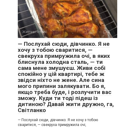
Життєві історії
0
— Послухай сюди, дівчинко. Я не
хочу з тобою сваритися, —
свекруха примружила очі, в яких
блиснула холодна сталь, — ти
сама мене змушуєш. Живи собі
спокійно у цій квартирі, тебе ж
звідси ніхто не жене. Але сина
мого припини залякувати. Бо я,
якщо треба буде, і розлучити вас
зможу. Куди ти тоді підеш із
дитиною? Давай жити дружно, га,
Світланко
— Послухай сюди, дівчинко. Я не хочу з тобою
сваритися, — свекруха примружила очі,