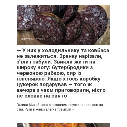
Життєві історії
0
— У них у холодильнику та ковбаса
не залежиться. Зранку нарізали,
з’їли і забули. Звикли жити на
широку ногу: бутербродики з
червоною рибкою, сир із
пліснявою. Якщо хтось коробку
цукерок подарував — того ж
вечора з чаєм приговорили, ніхто
не сховає на свято
Галина Михайлівна з розпачем опустила телефон на
стіл. Руки в жінки злегка тремтіли —