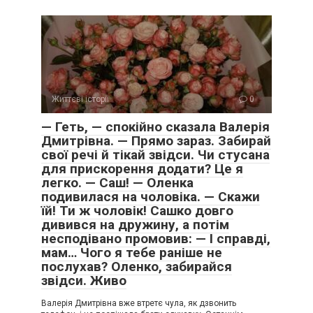
Життєві історії
0
— Геть, — спокійно сказала Валерія
Дмитрівна. — Прямо зараз. Забирай
свої речі й тікай звідси. Чи стусана
для прискорення додати? Це я
легко. — Саш! — Оленка
подивилася на чоловіка. — Скажи
їй! Ти ж чоловік! Сашко довго
дивився на дружину, а потім
несподівано промовив: — І справді,
мам… Чого я тебе раніше не
послухав? Оленко, забирайся
звідси. Живо
Валерія Дмитрівна вже втретє чула, як дзвонить