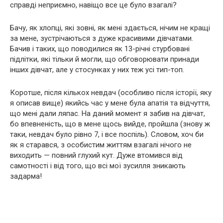
справді неприємно, навіщо все це було взагалі?
Бачу, як хлопці, які зовні, як мені здається, нічим не кращі
за мене, зустрічаються з дуже красивими дівчатами.
Бачив і таких, що поводилися як 13-річні стурбовані
підлітки, які тільки й могли, що обговорювати принади
інших дівчат, але у стосунках у них теж усі тип-топ.
Коротше, після кількох невдач (особливо після історії, яку
я описав вище) якийсь час у мене була апатія та відчуття,
що мені дали ляпас. На даний момент я забив на дівчат,
бо впевненість, що в мене щось вийде, пройшла (знову ж
таки, невдач було рівно 7, і все поспіль). Словом, хоч би
як я старався, з особистим життям взагалі нічого не
виходить — повний глухий кут. Дуже втомився від
самотності і від того, що всі мої зусилля зникають
задарма!