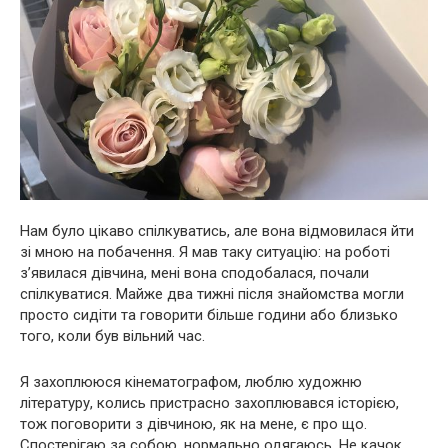
Нам було цікаво спілкуватись, але вона відмовилася йти
зі мною на побачення. Я мав таку ситуацію: на роботі
з’явилася дівчина, мені вона сподобалася, почали
спілкуватися. Майже два тижні після знайомства могли
просто сидіти та говорити більше години або близько
того, коли був вільний час.
Я захоплююся кінематографом, люблю художню
літературу, колись пристрасно захоплювався історією,
тож поговорити з дівчиною, як на мене, є про що.
Спостерігаю за собою, нормально одягаюсь. Не качок,