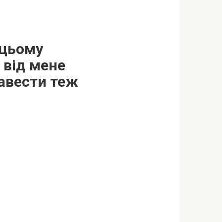
 цьому
 від мене
завести теж