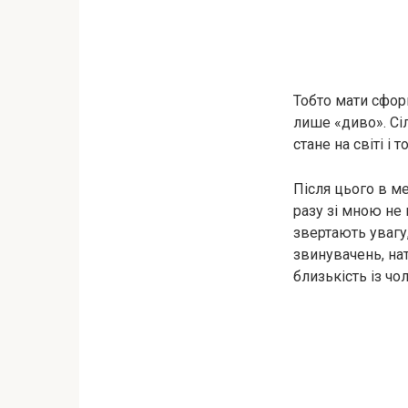
Тобто мати сфор
лише «диво». Сіл
стане на світі і т
Після цього в ме
разу зі мною не
звертають увагу,
звинувачень, нат
близькість із чо