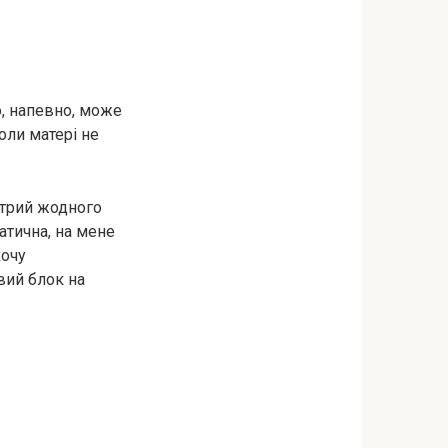
о, напевно, може
оли матері не
котрий жодного
атична, на мене
хочу
вий блок на