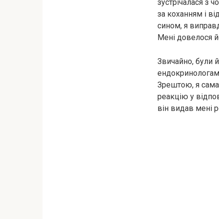
зустрічалася з ч
за коханням і ві
сином, я виправ
Мені довелося й
Звичайно, були й
ендокринологам, 
Зрештою, я сама
реакцію у відпов
він видав мені р