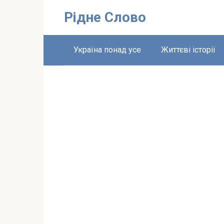
Перейти
Рідне Слово
до
вмісту
Україна понад усе
Життєві історії