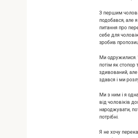
З першим чоловік
подобався, але я
питання про пере
себе для чолові
зробив пропозиц
Ми одружилися. 
потім як стопор 
здивований, але
здався і ми розл
Ми з ним і я одн
від чоловіків до
народжувати, пот
потрібні.
Я не хочу перека