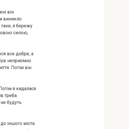
ені він
ли виникло
 таке, я бережу
 новою силою,
ся все добре, а
к був неприємно
ття. Потім він
 Потім я кидалася
ів треба
 не будуть
 до іншого міста