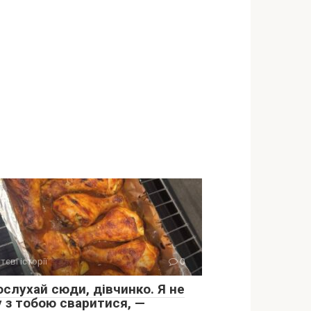
тєві історії
0
ослухай сюди, дівчинко. Я не
у з тобою сваритися, —