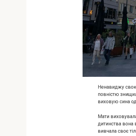
Ненавиджу свою м
повністю знищило
виховую сина од
Мати виховувала
дитинства вона в
вивчала своє тіл