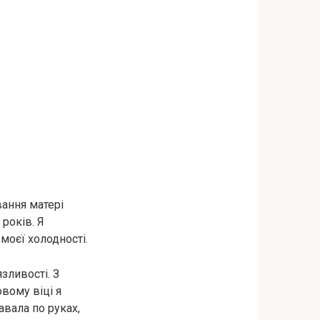
вання матері
років. Я
моєї холодності.
зливості. З
вому віці я
авала по руках,