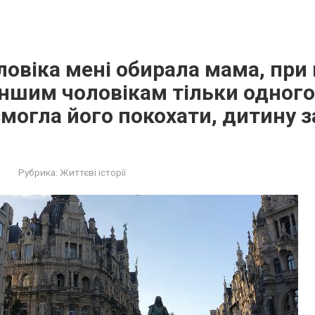
овіка мені обирала мама, при
іншим чоловікам тільки одного
 змогла його покохати, дитину 
Рубрика:
Життєві історії