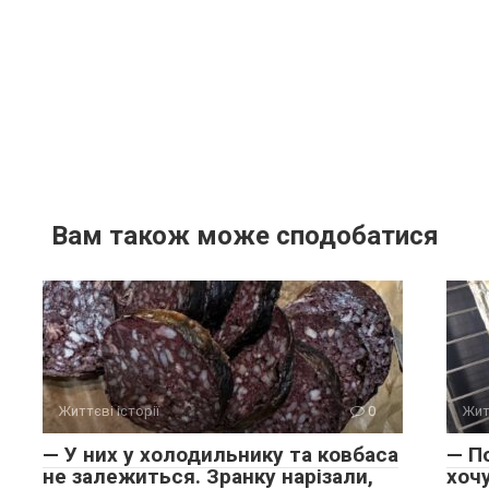
Вам також може сподобатися
Життєві історії
0
Жит
— У них у холодильнику та ковбаса
— П
не залежиться. Зранку нарізали,
хоч