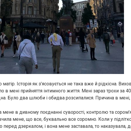
атір. Історія як з’ясовується не така вже й рідкісна. Вихо
 в мені прийняття інтимного життя. Мені зараз трохи за 40 
на. Було два шлюби і обидва розсипалися. Причина в мені, 
 мене в дивному поєднанні суворості, контролю та сором’я
чила мене, що все, буквально все соромно. Коли у підлітко
о перед дзеркалом, і вона мене заставала, то наказувала, д