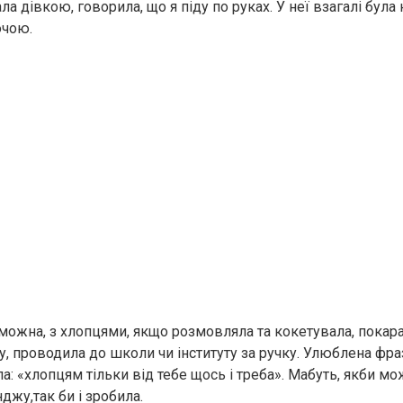
ла дівкою, говорила, що я піду по руках. У неї взагалі була 
ючою.
можна, з хлопцями, якщо розмовляла та кокетувала, покара
, проводила до школи чи інституту за ручку. Улюблена фраз
а: «хлопцям тільки від тебе щось і треба». Мабуть, якби м
джу,так би і зробила.