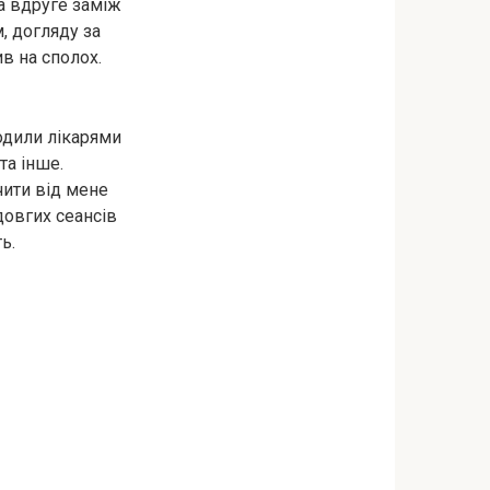
ла вдруге заміж
, догляду за
в на сполох.
ходили лікарями
та інше.
чити від мене
довгих сеансів
ь.