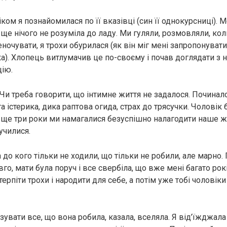
ом я познайомилася по її вказівці (син її однокурсниці). М
 ще нічого не розуміла до ладу. Ми гуляли, розмовляли, ко
ночувати, я трохи обурилася (як він міг мені запропонувати
ка). Хлопець витлумачив це по-своєму і почав доглядати з
ію.
Чи треба говорити, що інтимне життя не задалося. Починало
та істерика, дика раптова огида, страх до трясучки. Чолові
 ще три роки ми намагалися безуспішно налагодити наше жи
училися.
а до кого тільки не ходили, що тільки не робили, але марно.
вго, мати була поруч і все свербіла, що вже мені багато рок
ерпіти трохи і народити для себе, а потім уже тобі чоловіки
зувати все, що вона робила, казала, вселяла. Я від’їжджала