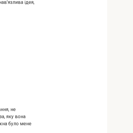
нав’язлива ідея,
ння, не
а, яку вона
ожна було мене