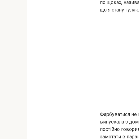
по щоках, назива
що я стану гуля
Фарбуватися не 
випускала з дому
постійно говорил
замотати в паран