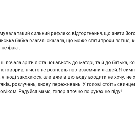
мувала такий сильний рефлекс відторгнення, що зняти йог
ьська бабка взагалі сказала, що може стати трохи легше, к
о не факт.
ні почала зріти люта ненависть до матері, та й до батька, 
 поговорив, нічого не розповів про взаємини людей. Я симп
 я іноді закохаюся, але вже в цю воду входити не хочу, не 
яків, розлучень, знову переживань. У голові стоїть свинце
ловіком. Радуйся мамо, тепер я точно по руках не піду!