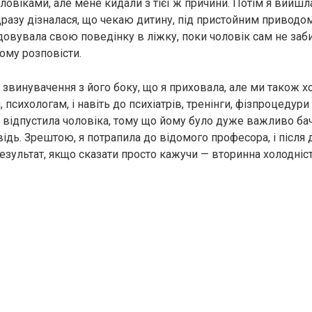
оловіками, але мене кидали з тієї ж причини. Потім я вийш
дразу дізналася, що чекаю дитину, під пристойним приводом
довувала свою поведінку в ліжку, поки чоловік сам не заби
ому розповісти.
 звинувачення з його боку, що я приховала, але ми також 
психологам, і навіть до психіатрів, тренінги, фізпроцедури 
 відпустила чоловіка, тому що йому було дуже важливо ба
ідь. Зрештою, я потрапила до відомого професора, і після 
езультат, якщо сказати просто кажучи — вторинна холодніст