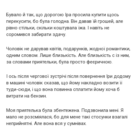
Бувало й так, що дорогою Іра просила купити щось
перекусити, бо була голодна. Він давав їй грошей, але
рівно стільки, скільки коштувала їжа. І навіть не
соромився забирати здачу.
Чоловік не дарував квітів, подарунків, жодної романтики,
одним словом. Лише близькість. Але близькість с із ним,
за словами приятельки, була просто феєричною.
І ось після чергової зустрічі після повернення Іри додому
в машині чоловік сказав, що йому накладно возити її
туди-сюди, і що вона повинна сплатити йому хоча б
витрати на бензин.
Моя приятелька була збентежена. Подзвонила мені. Я
мало не розсміялася, бо для мене такі стосунки взагалі
неприйнятні. Але вона вся у сумнівах.