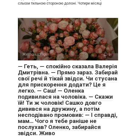
сльози тильною стороною долоні. Чотири місяці
Життєві історії
0
— Геть, — спокійно сказала Валерія
Дмитрівна. — Прямо зараз. Забирай
свої речі й тікай звідси. Чи стусана
для прискорення додати? Це я
легко. — Саш! — Оленка
подивилася на чоловіка. — Скажи
їй! Ти ж чоловік! Сашко довго
дивився на дружину, а потім
несподівано промовив: — І справді,
мам… Чого я тебе раніше не
послухав? Оленко, забирайся
звідси. Живо