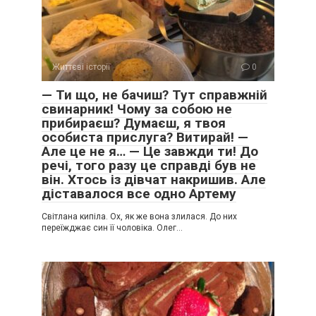
Життєві історії
0
— Ти що, не бачиш? Тут справжній
свинарник! Чому за собою не
прибираєш? Думаєш, я твоя
особиста прислуга? Витирай! —
Але це не я… — Це завжди ти! До
речі, того разу це справді був не
він. Хтось із дівчат накришив. Але
діставалося все одно Артему
Світлана кипіла. Ох, як же вона злилася. До них
переїжджає син її чоловіка. Олег…