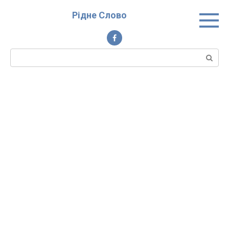
Перейти
Рідне Слово
до
вмісту
Пошук: