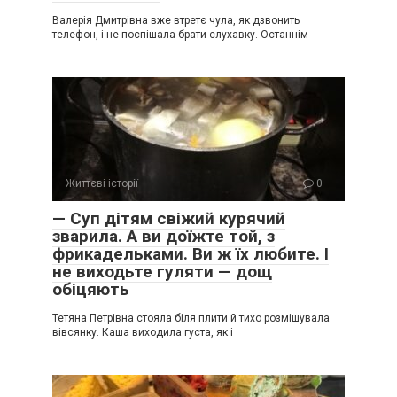
Валерія Дмитрівна вже втретє чула, як дзвонить
телефон, і не поспішала брати слухавку. Останнім
Життєві історії
0
— Суп дітям свіжий курячий
зварила. А ви доїжте той, з
фрикадельками. Ви ж їх любите. І
не виходьте гуляти — дощ
обіцяють
Тетяна Петрівна стояла біля плити й тихо розмішувала
вівсянку. Каша виходила густа, як і