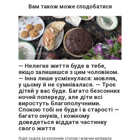
Вам також може сподобатися
Життєві історії
0
— Нелегке життя буде в тебе,
якщо залишишся з цим чоловіком.
— Інна лише усміхнулася: мовляв,
у цьому й не сумнівалася. — Троє
дітей у вас буде. Багато безсонних
ночей попереду, але діти всі
виростуть благополучними.
Спокою тобі не буде і в старості —
багато онуків, і кожному
доведеться віддати частинку
свого життя
Лідія сиділа за кухонним столом і мовчки витирала