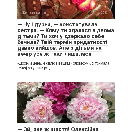
Життєві історії
0
— Ну і дурна, — констатувала
сестра. — Кому ти здалася з двома
дітьми? Ти хоч у дзеркало себе
бачила? Твій термін придатності
давно вийшов. Але з дітьми на
вечір усе ж таки лишилася
«Добрий день. Я сплю з вашим чоловіком». Я тримала
телефон у лівій руці, а
Життєві історії
0
— Ой, яке ж щастя! Олексійка