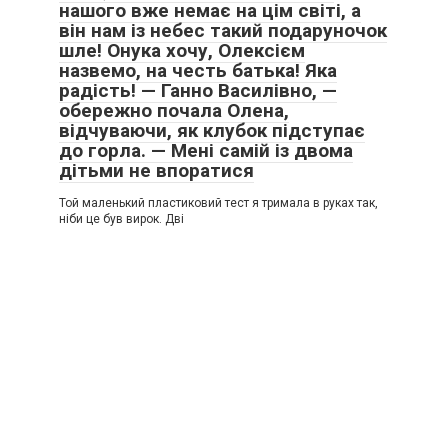
нашого вже немає на цім світі, а
він нам із небес такий подаруночок
шле! Онука хочу, Олексієм
назвемо, на честь батька! Яка
радість! — Ганно Василівно, —
обережно почала Олена,
відчуваючи, як клубок підступає
до горла. — Мені самій із двома
дітьми не впоратися
Той маленький пластиковий тест я тримала в руках так,
ніби це був вирок. Дві