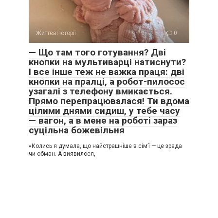
Життєві історії
0
— Що там того готування? Дві
кнопки на мультиварці натиснути?
І все інше теж не важка праця: дві
кнопки на пралці, а робот-пилосос
узагалі з телефону вмикається.
Прямо перепрацювалася! Ти вдома
цілими днями сидиш, у тебе часу
— вагон, а в мене на роботі зараз
суцільна божевільня
«Колись я думала, що найстрашніше в сім’ї — це зрада
чи обман. А виявилося,