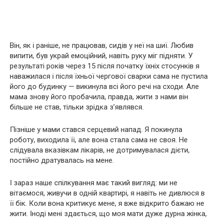
Він, як і раніше, не працював, сидів у неї на шиї. Любив
випити, був украй емоційний, навіть руку міг підняти. У
результаті років через 15 після початку їхніх стосунків я
наважилася і після їхньої чергової сварки сама не пустила
його до будинку — викинула всі його речі на сходи. Але
мама знову його пробачила, правда, жити з нами він
більше не став, тільки зрідка з’являвся.
Пізніше у мами стався серцевий напад. Я покинула
роботу, виходила її, але вона стала сама не своя. Не
слідувала вказівкам лікарів, не дотримувалася дієти,
постійно дратувалась на мене.
І зараз наше спілкування має такий вигляд: ми не
вітаємося, живучи в одній квартирі, я навіть не дивлюся в
її бік. Коли вона критикує мене, я вже відкрито бажаю не
жити. Іноді мені здається, що моя мати дуже дурна жінка,