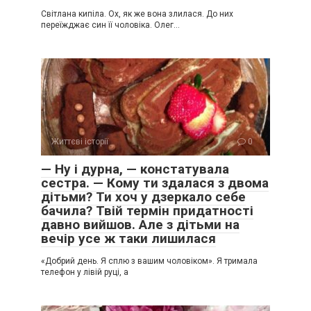
Світлана кипіла. Ох, як же вона злилася. До них
переїжджає син її чоловіка. Олег…
Життєві історії
0
— Ну і дурна, — констатувала
сестра. — Кому ти здалася з двома
дітьми? Ти хоч у дзеркало себе
бачила? Твій термін придатності
давно вийшов. Але з дітьми на
вечір усе ж таки лишилася
«Добрий день. Я сплю з вашим чоловіком». Я тримала
телефон у лівій руці, а