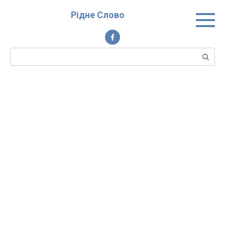
Перейти
Рідне Слово
до
вмісту
Пошук: