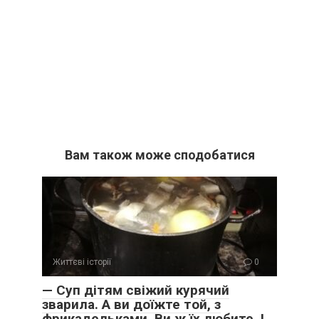
Вам також може сподобатися
Життєві історії
0
— Суп дітям свіжий курячий
зварила. А ви доїжте той, з
фрикадельками. Ви ж їх любите. І