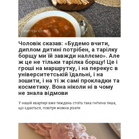
Життєві історії
0
Чоловік сказав: «Будемо вчити,
диплом дитині потрібен, а тарілку
борщу ми їй завжди наллємо». Але
ж це не тільки тарілка борщу! Це і
гроші на маршрутку, і на перекус в
університетській їдальні, і на
зошити, і на ті ж самі прокладки та
косметику. Вона ніколи ні в чому
не знала відмови
У нашій квартирі вже тиждень стоїть така гнітюча тиша,
що здається, повітря можна різати