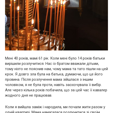
Мені 40 років, мамі 61 рік. Коли мені було 14 років батьки
вирішили розлучитися. Нас із братом вважали дітьми,
тому ніхто не пояснив нам, чому мама та тато пішли на цей
крок. Я довго зла була на батька, думаючи, що це його
провина. Після розлучення мама зійшлася з іншим
чоловіком, я не була проти, навіть заохочувала її вибір.
Але через кілька років побачила, що за цей час її кавалер
жодного дня не працював.
Коли я вийшла заміж і народила, ми почали жити разом у
одній квартирі. Мама намагалася розлучитися зі своїм