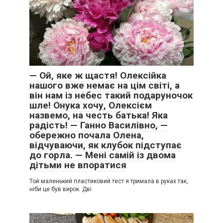
Життєві історії
0
— Ой, яке ж щастя! Олексійка
нашого вже немає на цім світі, а
він нам із небес такий подаруночок
шле! Онука хочу, Олексієм
назвемо, на честь батька! Яка
радість! — Ганно Василівно, —
обережно почала Олена,
відчуваючи, як клубок підступає
до горла. — Мені самій із двома
дітьми не впоратися
Той маленький пластиковий тест я тримала в руках так,
ніби це був вирок. Дві