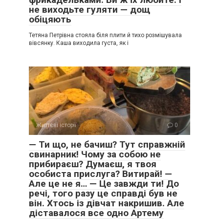
не виходьте гуляти — дощ
обіцяють
Тетяна Петрівна стояла біля плити й тихо розмішувала
вівсянку. Каша виходила густа, як і
Життєві історії
0
— Ти що, не бачиш? Тут справжній
свинарник! Чому за собою не
прибираєш? Думаєш, я твоя
особиста прислуга? Витирай! —
Але це не я… — Це завжди ти! До
речі, того разу це справді був не
він. Хтось із дівчат накришив. Але
діставалося все одно Артему