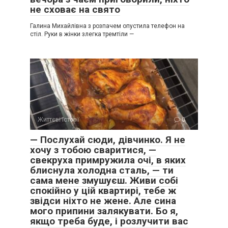
не сховає на свято
Галина Михайлівна з розпачем опустила телефон на
стіл. Руки в жінки злегка тремтіли —
Життєві історії
0
— Послухай сюди, дівчинко. Я не
хочу з тобою сваритися, —
свекруха примружила очі, в яких
блиснула холодна сталь, — ти
сама мене змушуєш. Живи собі
спокійно у цій квартирі, тебе ж
звідси ніхто не жене. Але сина
мого припини залякувати. Бо я,
якщо треба буде, і розлучити вас