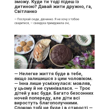
зможу. Куди ти тоді підеш із
дитиною? Давай жити дружно, га,
Світланко
— Послухай сюди, дівчинко. Я не хочу з тобою
сваритися, — свекруха примружила очі,
Життєві історії
0
— Нелегке життя буде в тебе,
якщо залишишся з цим чоловіком.
— Інна лише усміхнулася: мовляв,
у цьому й не сумнівалася. — Троє
дітей у вас буде. Багато безсонних
ночей попереду, але діти всі
виростуть благополучними.
Спокою тобі не буде і в старості —