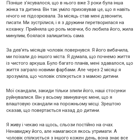
Пізніше з’ясувалося, що в нього вже 3 роки була інша
жінка та дитина. Він так уміло приховував це, що я навіть
нічого не підозрювала. За місяць став мені дзвонити,
писати. Ми зустрілися, і я з дружини перетворилася на
коханку. Прийняла цю роль мовчки, бо любила його, жила
минулим, боялася залишитись сама.
За дев’ять місяців чоловік повернувся. Я його вибачила,
ми поїхали до іншого міста. Я думала, що почнемо життя
із чистого аркуша. Було багато планів, мені здавалося, що
життя заграло новими фарбами. Але через 2 місяці я
зрозуміла, що чоловік спілкується з мамою дитини.
Мої скандали, закиди тільки злили його, наші стосунки
руйнувалися. Він у всьому звинувачує мене, що я
влаштовую скандали на порожньому місці. Зрештою
сказав, що повертається назад до дитини.
Я живу і чекаю на щось, сльози постійно на очах.
Ненавиджу його, але намагаюся якось утримати. А
чоловік спілкується з іншого кожен день, вона знає все