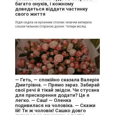
багато онуків, і кожному
доведеться віддати частинку
свого життя
Лідія сиділа за кухонним столом і мовчки витирала
сльози тильною стороною долоні. Чотири місяці
Життєві історії
0
— Геть, — спокійно сказала Валерія
Дмитрівна. — Прямо зараз. Забирай
свої речі й тікай звідси. Чи стусана
для прискорення додати? Це я
легко. — Саш! — Оленка
подивилася на чоловіка. — Скажи
їй! Ти ж чоловік! Сашко довго