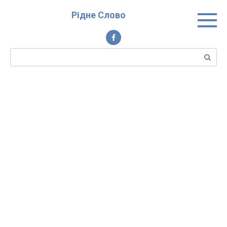
Перейти
Рідне Слово
до
вмісту
Пошук: