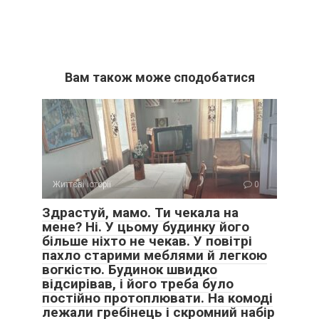
Вам також може сподобатися
Життєві історії
0
Здрастуй, мамо. Ти чекала на
мене? Ні. У цьому будинку його
більше ніхто не чекав. У повітрі
пахло старими меблями й легкою
вогкістю. Будинок швидко
відсирівав, і його треба було
постійно протоплювати. На комоді
лежали гребінець і скромний набір