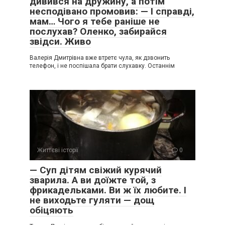
дивився на дружину, а потім
несподівано промовив: — І справді,
мам… Чого я тебе раніше не
послухав? Оленко, забирайся
звідси. Живо
Валерія Дмитрівна вже втретє чула, як дзвонить
телефон, і не поспішала брати слухавку. Останнім
Життєві історії
0
— Суп дітям свіжий курячий
зварила. А ви доїжте той, з
фрикадельками. Ви ж їх любите. І
не виходьте гуляти — дощ
обіцяють