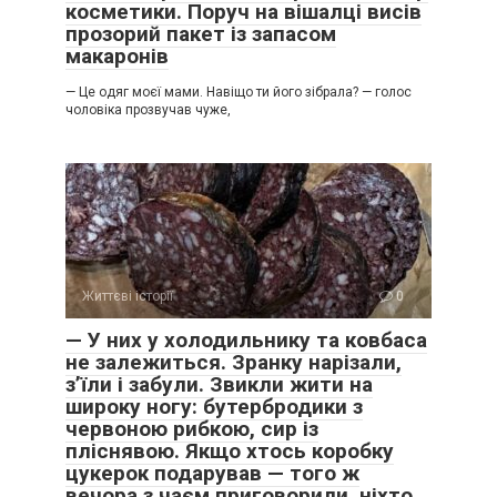
косметики. Поруч на вішалці висів
прозорий пакет із запасом
макаронів
— Це одяг моєї мами. Навіщо ти його зібрала? — голос
чоловіка прозвучав чуже,
Життєві історії
0
— У них у холодильнику та ковбаса
не залежиться. Зранку нарізали,
з’їли і забули. Звикли жити на
широку ногу: бутербродики з
червоною рибкою, сир із
пліснявою. Якщо хтось коробку
цукерок подарував — того ж
вечора з чаєм приговорили, ніхто