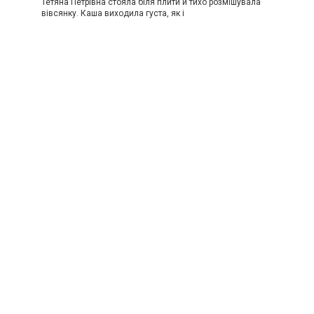
Тетяна Петрівна стояла біля плити й тихо розмішувала
вівсянку. Каша виходила густа, як і