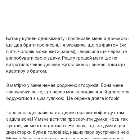
Батьку купили однокімнату і прописали мене з донькою і
ще два брати прописані. І я вирішила, що за фактом (як
п’ять чоловік може жити разом), і вирішила ще через це
випробувати свою удачу. Решту грошей мати ще не
витратила, чекає дешеве житло якесь і знімає поки що
квартиру з братом.
З матір’ю у мене немає родинних стосунків. Вона мене
звинувачує за те, що через моє народження їй довелося
одружитися з цим гулякою. Це окрема довга історія.
І ось сьогодні зайшла до директора житлофонду і там
сиділа вона! У мене встигла проскочити думка: «ось так
зустріч, як мені пощастило». Не знаю, що за думки цієї
директорки були в голові від наших пари зустрічей з нею.
Можна було поставити запитання мені і вислухати все-