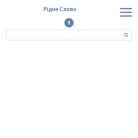
Перейти
Рідне Слово
до
вмісту
Пошук: