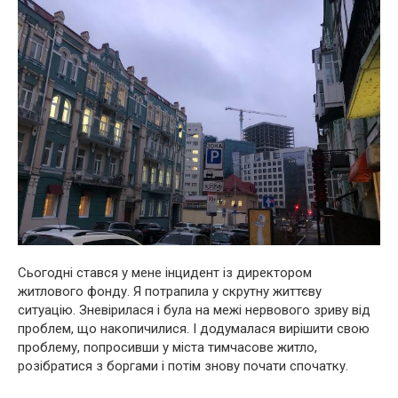
Сьогодні стався у мене інцидент із директором
житлового фонду. Я потрапила у скрутну життєву
ситуацію. Зневірилася і була на межі нервового зриву від
проблем, що накопичилися. І додумалася вирішити свою
проблему, попросивши у міста тимчасове житло,
розібратися з боргами і потім знову почати спочатку.