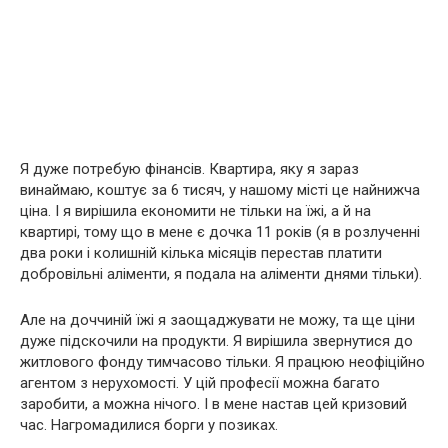
Я дуже потребую фінансів. Квартира, яку я зараз
винаймаю, коштує за 6 тисяч, у нашому місті це найнижча
ціна. І я вирішила економити не тільки на їжі, а й на
квартирі, тому що в мене є дочка 11 років (я в розлученні
два роки і колишній кілька місяців перестав платити
добровільні аліменти, я подала на аліменти днями тільки).
Але на доччиній їжі я заощаджувати не можу, та ще ціни
дуже підскочили на продукти. Я вирішила звернутися до
житлового фонду тимчасово тільки. Я працюю неофіційно
агентом з нерухомості. У цій професії можна багато
заробити, а можна нічого. І в мене настав цей кризовий
час. Нагромадилися борги у позиках.