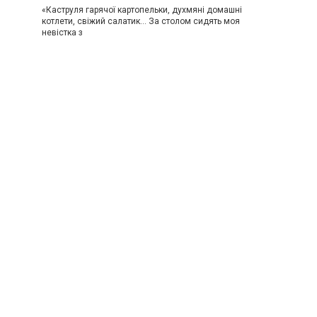
«Каструля гарячої картопельки, духмяні домашні
котлети, свіжий салатик… За столом сидять моя
невістка з