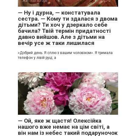
Життєві історії
0
— Ну і дурна, — констатувала
сестра. — Кому ти здалася з двома
дітьми? Ти хоч у дзеркало себе
бачила? Твій термін придатності
давно вийшов. Але з дітьми на
вечір усе ж таки лишилася
«Добрий день. Я сплю з вашим чоловіком». Я тримала
телефон у лівій руці, а
Життєві історії
0
— Ой, яке ж щастя! Олексійка
нашого вже немає на цім світі, а
він нам із небес такий подаруночок