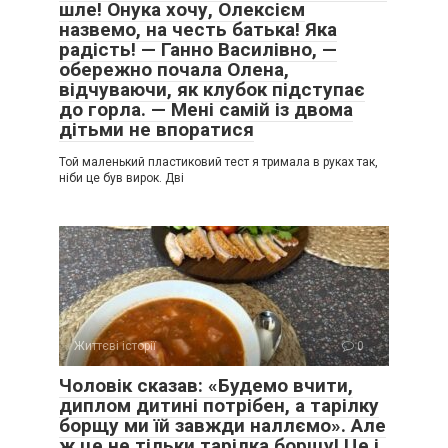
шле! Онука хочу, Олексієм
назвемо, на честь батька! Яка
радість! — Ганно Василівно, —
обережно почала Олена,
відчуваючи, як клубок підступає
до горла. — Мені самій із двома
дітьми не впоратися
Той маленький пластиковий тест я тримала в руках так,
ніби це був вирок. Дві
Життєві історії
0
Чоловік сказав: «Будемо вчити,
диплом дитині потрібен, а тарілку
борщу ми їй завжди наллємо». Але
ж це не тільки тарілка борщу! Це і