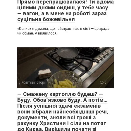
Прямо перепрацювалася! Ти вдома
цілими днями сидиш, у тебе часу
— вагон, а в мене на роботі зараз
суцільна божевільня
«Колись я думала, що найстрашніше в сім’ї — це зрада
чи обман. А виявилося,
Життєві історії
0
— Смажену картоплю будеш? —
Буду. Обов’язково буду. А потім…
Після успішної здачі екзаменів
вони зібрали найнеобхідніші речі,
документи, зняли всі гроші з
рахунку Христини і сіли на потяг
до Києва. Вирішили почати зі