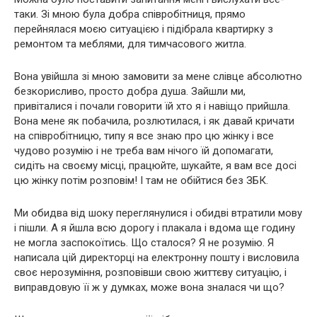
таки. Зі мною була добра співробітниця, прямо
перейнялася моєю ситуацією і підібрала квартирку з
ремонтом та меблями, для тимчасового житла.
Вона увійшла зі мною замовити за мене слівце абсолютно
безкорисливо, просто добра душа. Зайшли ми,
привіталися і почали говорити їй хто я і навіщо прийшла.
Вона мене як побачила, розлютилася, і як давай кричати
на співробітницю, типу я все знаю про цю жінку і все
чудово розумію і не треба вам нічого їй допомагати,
сидіть на своєму місці, працюйте, шукайте, я вам все досі
цю жінку потім розповім! І там не обійтися без ЗБК.
Ми обидва від шоку переглянулися і обидві втратили мову
і пішли. А я йшла всю дорогу і плакала і вдома ще годину
не могла заспокоїтись. Що сталося? Я не розумію. Я
написала цій директорці на електронну пошту і висловила
своє нерозуміння, розповівши свою життєву ситуацію, і
виправдовую її ж у думках, може вона зналася чи що?