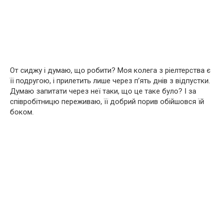
От сиджу і думаю, що робити? Моя колега з ріелтерства є
її подругою, і прилетить лише через п’ять днів з відпустки.
Думаю запитати через неї таки, що це таке було? І за
співробітницю переживаю, її добрий порив обійшовся їй
боком.