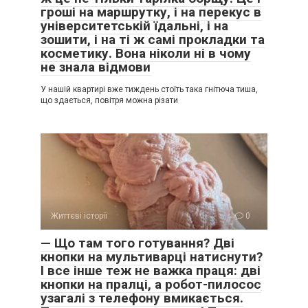
гроші на маршрутку, і на перекус в
університетській їдальні, і на
зошити, і на ті ж самі прокладки та
косметику. Вона ніколи ні в чому
не знала відмови
У нашій квартирі вже тиждень стоїть така гнітюча тиша,
що здається, повітря можна різати
Життєві історії
0
— Що там того готування? Дві
кнопки на мультиварці натиснути?
І все інше теж не важка праця: дві
кнопки на пралці, а робот-пилосос
узагалі з телефону вмикається.