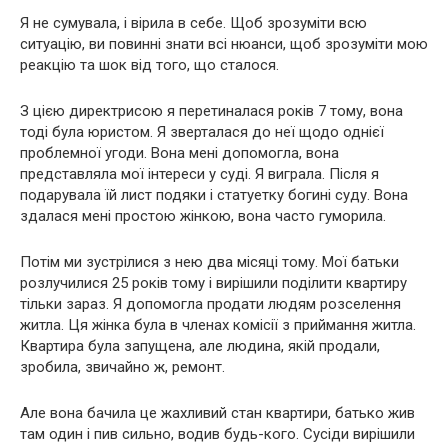
Я не сумувала, і вірила в себе. Щоб зрозуміти всю
ситуацію, ви повинні знати всі нюанси, щоб зрозуміти мою
реакцію та шок від того, що сталося.
З цією директрисою я перетиналася років 7 тому, вона
тоді була юристом. Я зверталася до неї щодо однієї
проблемної угоди. Вона мені допомогла, вона
представляла мої інтереси у суді. Я виграла. Після я
подарувала їй лист подяки і статуетку богині суду. Вона
здалася мені простою жінкою, вона часто гуморила.
Потім ми зустрілися з нею два місяці тому. Мої батьки
розлучилися 25 років тому і вирішили поділити квартиру
тільки зараз. Я допомогла продати людям розселення
житла. Ця жінка була в членах комісії з приймання житла.
Квартира була запущена, але людина, якій продали,
зробила, звичайно ж, ремонт.
Але вона бачила це жахливий стан квартири, батько жив
там один і пив сильно, водив будь-кого. Сусіди вирішили