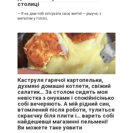
столиці
— Я не дам тобі зіпсувати своє життя! — рішуче, з
металом у голосі,
Життєві історії
0
Каструля гарячої картопельки,
духмяні домашні котлети, свіжий
салатик… За столом сидять моя
невістка з онуками і спокійнісінько
собі вечеряють. А мій рідний син,
втомлений після роботи, тулиться
скраєчку біля плити і… варить собі
найдешевші магазинні пельмені!
Ви можете таке уявити