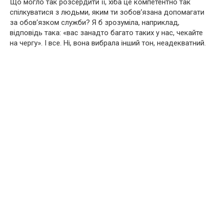
Що могло так розсердити її, хіба це компетентно так
спілкуватися з людьми, яким ти зобов’язана допомагати
за обов’язком служби? Я б зрозуміла, наприклад,
відповідь така: «вас занадто багато таких у нас, чекайте
на чергу». І все. Ні, вона вибрала інший тон, неадекватний.