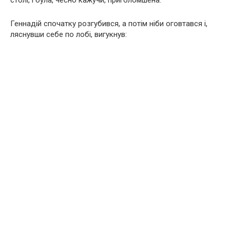
столі, і була, чесно кажучи, приголомшена.
Геннадій спочатку розгубився, а потім ніби оговтався і,
ляснувши себе по лобі, вигукнув: