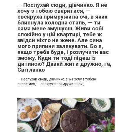
— Послухай сюди, дівчинко. Я не
хочу з тобою сваритися, —
свекруха примружила очі, в яких
блиснула холодна сталь, — ти
сама мене змушуєш. Живи собі
спокійно у цій квартирі, тебе ж
звідси ніхто не жене. Але сина
мого припини залякувати. Бо я,
якщо треба буде, і розлучити вас
зможу. Куди ти тоді підеш із
дитиною? Давай жити дружно, га,
Світланко
— Послухай сюди, дівчинко. Я не хочу з тобою
сваритися, — свекруха примружила очі,