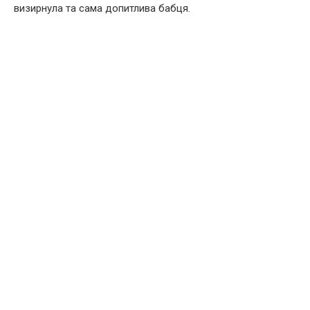
визирнула та сама допитлива бабця.