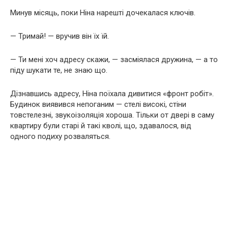
Минув місяць, поки Ніна нарешті дочекалася ключів.
— Тримай! — вручив він їх їй.
— Ти мені хоч адресу скажи, — засміялася дружина, — а то
піду шукати те, не знаю що.
Дізнавшись адресу, Ніна поїхала дивитися «фронт робіт».
Будинок виявився непоганим — стелі високі, стіни
товстелезні, звукоізоляція хороша. Тільки от двері в саму
квартиру були старі й такі кволі, що, здавалося, від
одного подиху розваляться.