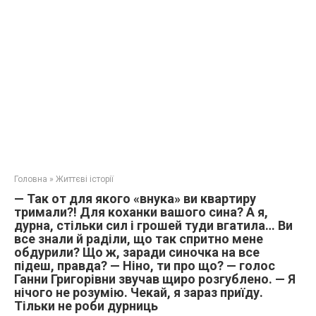
Головна
»
Життєві історії
— Так от для якого «внука» ви квартиру
тримали?! Для коханки вашого сина? А я,
дурна, стільки сил і грошей туди вгатила… Ви
все знали й раділи, що так спритно мене
обдурили? Що ж, заради синочка на все
підеш, правда? — Ніно, ти про що? — голос
Ганни Григорівни звучав щиро розгублено. — Я
нічого не розумію. Чекай, я зараз приїду.
Тільки не роби дурниць