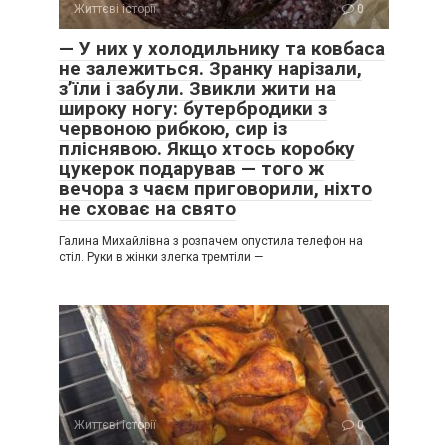
Життєві історії
0
— У них у холодильнику та ковбаса
не залежиться. Зранку нарізали,
з’їли і забули. Звикли жити на
широку ногу: бутербродики з
червоною рибкою, сир із
пліснявою. Якщо хтось коробку
цукерок подарував — того ж
вечора з чаєм приговорили, ніхто
не сховає на свято
Галина Михайлівна з розпачем опустила телефон на
стіл. Руки в жінки злегка тремтіли —
Життєві історії
0