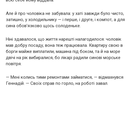
всю себе йому віддала.
Але й про чоловіка не забувала: у хаті завжди було чисто,
затишно, у холодильнику — і перше, і друге, і компот, а для
сина обов’язково щось солоденьке.
Ніні здавалося, що життя нарешті налагодилося: чоловік
мав добру посаду, вона теж працювала. Квартиру свою в
борги майже виплатили, машина під боком, та й на море
двічі на рік вибиралися, бо лікарі радили синові морське
повітря.
— Мені колись тими ремонтами займатися, — відмахнувся
Геннадій. — Своїх справ по горло, на роботі завал.