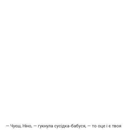
— Чуєш, Ніно, — гукнула сусідка-бабуся, — то оце і є твоя