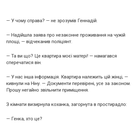
— У чому справа? — не зрозумів Геннадій.
— Надійшла заява про незаконне проживання на чужій
площі, — відчеканив поліціянт.
— Та ви що? Це квартира моєї матері! — намагався
сперечатися він.
— У нас інша інформація. Квартира належить цій жінці, —
кивнули на Ніну. — Документи перевірені, усе за законом.
Прошу негайно звільнити приміщення.
З кімнати визирнула коханка, загорнута в простирадло:
— Генка, хто це?