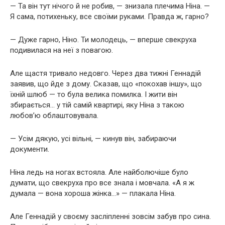
— Та він тут нічого й не робив, — знизала плечима Ніна. —
Я сама, потихеньку, все своїми руками. Правда ж, гарно?
— Дуже гарно, Ніно. Ти молодець, — вперше свекруха
подивилася на неї з повагою.
Але щастя тривало недовго. Через два тижні Геннадій
заявив, що йде з дому. Сказав, що «покохав іншу», що
їхній шлюб — то була велика помилка. І жити він
збирається… у тій самій квартирі, яку Ніна з такою
любов’ю облаштовувала.
— Усім дякую, усі вільні, — кинув він, забираючи
документи.
Ніна ледь на ногах встояла. Але найболючіше було
думати, що свекруха про все знала і мовчала. «А я ж
думала — вона хороша жінка…» — плакала Ніна.
Але Геннадій у своєму засліпленні зовсім забув про сина.