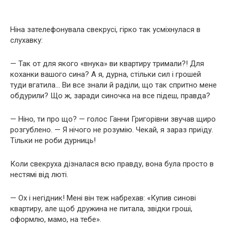
Ніна зателефонувала свекрусі, гірко так усміхнулася в
слухавку:
— Так от для якого «внука» ви квартиру тримали?! Для
коханки вашого сина? А я, дурна, стільки сил і грошей
туди вгатила… Ви все знали й раділи, що так спритно мене
обдурили? Що ж, заради синочка на все підеш, правда?
— Ніно, ти про що? — голос Ганни Григорівни звучав щиро
розгублено. — Я нічого не розумію. Чекай, я зараз приїду.
Тільки не роби дурниць!
Коли свекруха дізналася всю правду, вона була просто в
нестямі від люті.
— Ох і негідник! Мені він теж набрехав: «Купив синові
квартиру, але щоб дружина не питала, звідки гроші,
оформлю, мамо, на тебе».