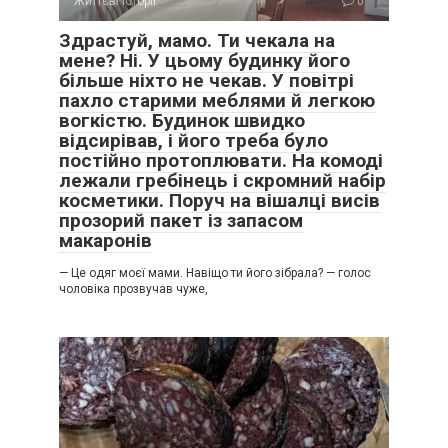
Життєві історії
0
Здрастуй, мамо. Ти чекала на
мене? Ні. У цьому будинку його
більше ніхто не чекав. У повітрі
пахло старими меблями й легкою
вогкістю. Будинок швидко
відсирівав, і його треба було
постійно протоплювати. На комоді
лежали гребінець і скромний набір
косметики. Поруч на вішалці висів
прозорий пакет із запасом
макаронів
— Це одяг моєї мами. Навіщо ти його зібрала? — голос
чоловіка прозвучав чуже,