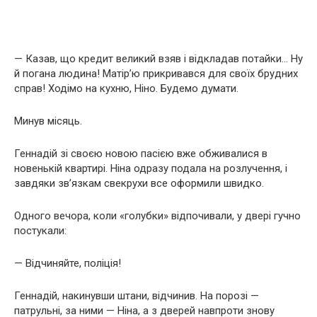
— Казав, що кредит великий взяв і відкладав потайки… Ну
й погана людина! Матір’ю прикривався для своїх брудних
справ! Ходімо на кухню, Ніно. Будемо думати.
Минув місяць.
Геннадій зі своєю новою пасією вже обживалися в
новенькій квартирі. Ніна одразу подала на розлучення, і
завдяки зв’язкам свекрухи все оформили швидко.
Одного вечора, коли «голубки» відпочивали, у двері гучно
постукали:
— Відчиняйте, поліція!
Геннадій, накинувши штани, відчинив. На порозі —
патрульні, за ними — Ніна, а з дверей навпроти знову