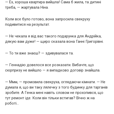
— Ех, хороша квартира вийшла! Сама б жила, та дитині
треба, — жартувала Ніна.
Коли все було готово, вона запросила свекруху
подивитися на результат.
— Не чекала я від вас такого подарунка для Андрійка,
дякую вам дуже! — щиро сказала вона Ганні Григорівні.
— То ти вже знаєш? — здивувалася та.
— Геннадію довелося все розказати. Вибачте, що
сюрпризу не вийшло — я випадково договір знайшла.
— Ммм, — промовила свекруха, оглядаючи кімнати. — Не
думала я, що ви таку лялечку з того будинку для тарганів
зробите. А Генка мені навіть словом не прохопився, що
тут ремонт іде. Коли він тільки встигав? Вічно ж на
роботі…