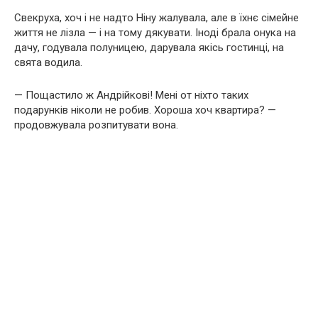
Свекруха, хоч і не надто Ніну жалувала, але в їхнє сімейне
життя не лізла — і на тому дякувати. Іноді брала онука на
дачу, годувала полуницею, дарувала якісь гостинці, на
свята водила.
— Пощастило ж Андрійкові! Мені от ніхто таких
подарунків ніколи не робив. Хороша хоч квартира? —
продовжувала розпитувати вона.