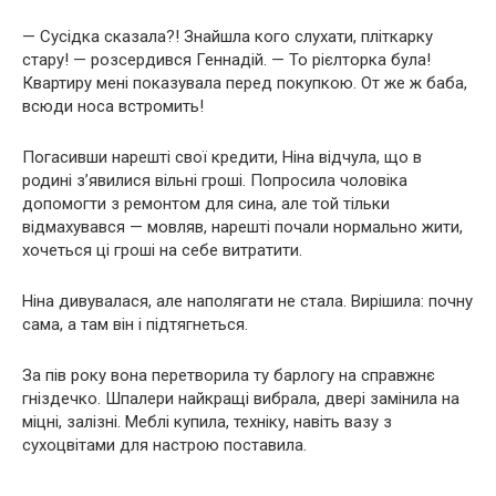
— Сусідка сказала?! Знайшла кого слухати, пліткарку
стару! — розсердився Геннадій. — То рієлторка була!
Квартиру мені показувала перед покупкою. От же ж баба,
всюди носа встромить!
Погасивши нарешті свої кредити, Ніна відчула, що в
родині з’явилися вільні гроші. Попросила чоловіка
допомогти з ремонтом для сина, але той тільки
відмахувався — мовляв, нарешті почали нормально жити,
хочеться ці гроші на себе витратити.
Ніна дивувалася, але наполягати не стала. Вирішила: почну
сама, а там він і підтягнеться.
За пів року вона перетворила ту барлогу на справжнє
гніздечко. Шпалери найкращі вибрала, двері замінила на
міцні, залізні. Меблі купила, техніку, навіть вазу з
сухоцвітами для настрою поставила.