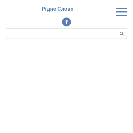
Перейти
Рідне Слово
до
вмісту
Пошук: