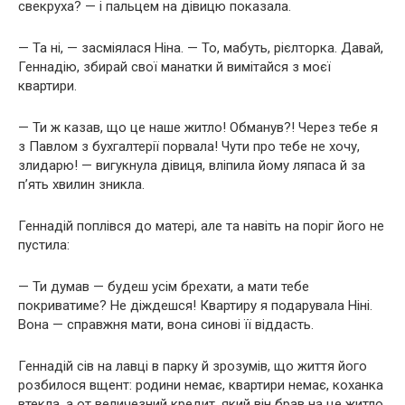
свекруха? — і пальцем на дівицю показала.
— Та ні, — засміялася Ніна. — То, мабуть, рієлторка. Давай,
Геннадію, збирай свої манатки й вимітайся з моєї
квартири.
— Ти ж казав, що це наше житло! Обманув?! Через тебе я
з Павлом з бухгалтерії порвала! Чути про тебе не хочу,
злидарю! — вигукнула дівиця, вліпила йому ляпаса й за
п’ять хвилин зникла.
Геннадій поплівся до матері, але та навіть на поріг його не
пустила:
— Ти думав — будеш усім брехати, а мати тебе
покриватиме? Не діждешся! Квартиру я подарувала Ніні.
Вона — справжня мати, вона синові її віддасть.
Геннадій сів на лавці в парку й зрозумів, що життя його
розбилося вщент: родини немає, квартири немає, коханка
втекла, а от величезний кредит, який він брав на це житло,