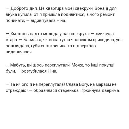
— Доброго дня. Це квартира моєї свекрухи. Вона її для
внука купила, от я прийшла подивитися, з чого ремонт
починати, — відзвітувала Ніна.
— Хм, щось надто молода у вас свекруха, — хмикнула
стара. — Бачила я, як вона тут із чоловіком приходила, усе
розглядала, губи свої кривила та в дзеркало
видивлялася.
— Мабуть, ви щось переплутали. Може, то інші покупці
були, — розгубилася Ніна.
— Та нічого я не переплутала! Слава Богу, на маразм не
страждаю! — образилася старенька і грюкнула дверима.