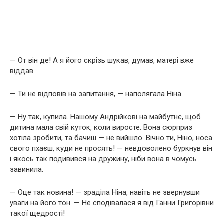
— От він де! А я його скрізь шукав, думав, матері вже
віддав.
— Ти не відповів на запитання, — наполягала Ніна.
— Ну так, купила. Нашому Андрійкові на майбутнє, щоб
дитина мала свій куток, коли виросте. Вона сюрприз
хотіла зробити, та бачиш — не вийшло. Вічно ти, Ніно, носа
свого пхаєш, куди не просять! — невдоволено буркнув він
і якось так подивився на дружину, ніби вона в чомусь
завинила.
— Оце так новина! — зраділа Ніна, навіть не звернувши
уваги на його тон. — Не сподівалася я від Ганни Григорівни
такої щедрості!