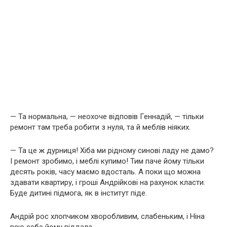
— Та нормальна, — неохоче відповів Геннадій, — тільки
ремонт там треба робити з нуля, та й меблів ніяких.
— Та це ж дурниця! Хіба ми рідному синові ладу не дамо?
І ремонт зробимо, і меблі купимо! Тим паче йому тільки
десять років, часу маємо вдосталь. А поки що можна
здавати квартиру, і гроші Андрійкові на рахунок класти.
Буде дитині підмога, як в інститут піде.
Андрій рос хлопчиком хворобливим, слабеньким, і Ніна