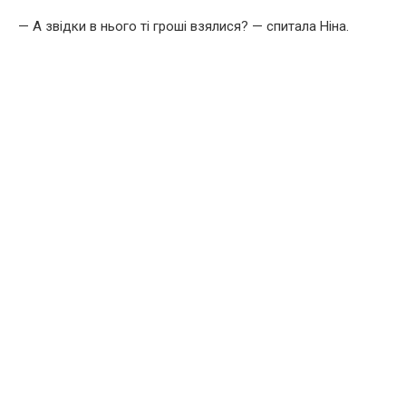
— А звідки в нього ті гроші взялися? — спитала Ніна.