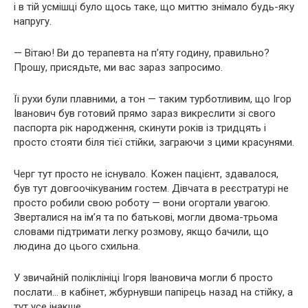
і в тій усмішці було щось таке, що миттю знімало будь-яку
напругу.
— Вітаю! Ви до терапевта на п’яту годину, правильно?
Прошу, присядьте, ми вас зараз запросимо.
Її рухи були плавними, а тон — таким турботливим, що Ігор
Іванович був готовий прямо зараз викреслити зі свого
паспорта рік народження, скинути років із тридцять і
просто стояти біля тієї стійки, заграючи з цими красунями.
Черг тут просто не існувало. Кожен пацієнт, здавалося,
був тут довгоочікуваним гостем. Дівчата в реєстратурі не
просто робили свою роботу — вони огортали увагою.
Зверталися на ім’я та по батькові, могли двома-трьома
словами підтримати легку розмову, якщо бачили, що
людина до цього схильна.
У звичайній поліклініці Ігоря Івановича могли б просто
послати… в кабінет, жбурнувши папірець назад на стійку, а
тут усе інакше.