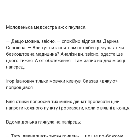
Молоденька медсестра аж сіпнулася.
— Дещо можна, звісно, — спокійно відповіла Дарина
Сергіївна. — Але тут питання: вам потрібен результат чи
безкоштовна медицина? Аналізи ви, звісно, здасте ще
цього тижня. А от обстеження… Там запис на два місяці
наперед.
Ігор Іванович тільки мовчки кивнув. Сказав «дякую» і
попрощався.
Біля стійки попросив тих милих дівчат прописати ціни
напроти кожного пункту і розказати, коли є вільні віконця.
Вдома донька глянула на папірець:
— Тату, дванадцять тисяч гривень — це ще по-божому, —