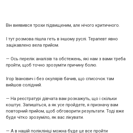
Він виявився трохи підвищеним, але нічого критичного.
І тут розмова пішла геть в іншому руслі. Терапевт явно
зацікавлено вела прийом.
— Ось перелік аналізів та обстежень, які нам з вами треба
пройти, щоб точно зрозуміти причину болю.
Ігор Іванович і без окулярів бачив, що списочок там
вийшов солідний.
— На реєстратурі дівчата вам розкажуть, що і скільки
коштує. Запишіться, а як усе пройдете, я призначу вам
повторний прийом, щоб обговорити результати. Тоді вже
буде чітко зрозуміло, як вас лікувати.
— А в нашій поліклініці можна буде це все пройти