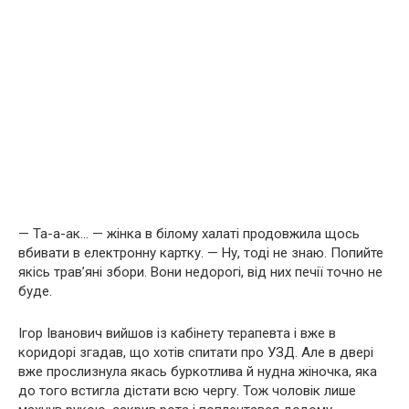
— Та-а-ак… — жінка в білому халаті продовжила щось
вбивати в електронну картку. — Ну, тоді не знаю. Попийте
якісь трав’яні збори. Вони недорогі, від них печії точно не
буде.
Ігор Іванович вийшов із кабінету терапевта і вже в
коридорі згадав, що хотів спитати про УЗД. Але в двері
вже прослизнула якась буркотлива й нудна жіночка, яка
до того встигла дістати всю чергу. Тож чоловік лише