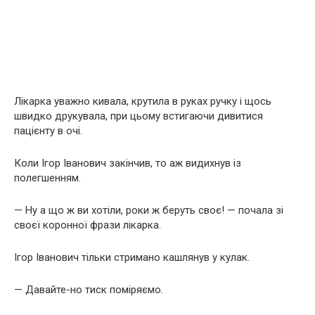
Лікарка уважно кивала, крутила в руках ручку і щось
швидко друкувала, при цьому встигаючи дивитися
пацієнту в очі.
Коли Ігор Іванович закінчив, то аж видихнув із
полегшенням.
— Ну а що ж ви хотіли, роки ж беруть своє! — почала зі
своєї коронної фрази лікарка.
Ігор Іванович тільки стримано кашлянув у кулак.
— Давайте-но тиск поміряємо.