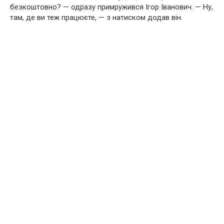
безкоштовно? — одразу примружився Ігор Іванович. — Ну,
там, де ви теж працюєте, — з натиском додав він.