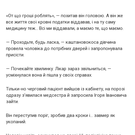
«От що гроші роблять», — похитав він головою. А він же
все життя свої кровні податки віддавав, і на ту саму
медицину теж… Всі ми віддавали, а маємо те, що маємо.
— Проходьте, будь ласка, — каштановокоса дівчина
провела чоловіка до потрібних дверей і запропонувала
присісти.
— Почекайте хвилинку. Лікар зараз звільниться, —
усміхнулася вона й пішла у своїх справах.
Тільки-но черговий пацієнт вийшов із кабінету, на порозі
одразу з’явилася медсестра й запросила Ігоря Івановича
зайти.
Він переступив поріг, зробив два кроки і… завмер як
укопаний.