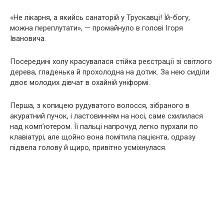
«Не лікарня, а якийсь санаторій у Трускавці! Їй-богу,
можна переплутати», — промайнуло в голові Ігоря
Івановича.
Посередині холу красувалася стійка реєстрації зі світлого
дерева, гладенька й прохолодна на дотик. За нею сиділи
двоє молодих дівчат в охайній уніформі.
Перша, з копицею рудуватого волосся, зібраного в
акуратний пучок, і ластовинням на носі, саме схилилася
над комп’ютером. Її пальці напрочуд легко пурхали по
клавіатурі, але щойно вона помітила пацієнта, одразу
підвела голову й щиро, привітно усміхнулася.