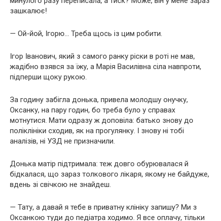
минулого разу переписала, а тиск? Може, він у мене зараз
зашкалює!
— Ой-йой, Ігорю… Треба щось із цим робити.
Ігор Іванович, який з самого ранку ріски в роті не мав,
жадібно взявся за їжу, а Марія Василівна сіла навпроти,
підперши щоку рукою.
За годину забігла донька, привела молодшу онучку,
Оксанку, на пару годин, бо треба було у справах
мотнутися. Мати одразу ж доповіла: батько знову до
поліклініки сходив, як на прогулянку. І знову ні тобі
аналізів, ні УЗД не призначили.
Донька матір підтримала: теж довго обурювалася й
бідкалася, що зараз толкового лікаря, якому не байдуже,
вдень зі свічкою не знайдеш.
— Тату, а давай я тебе в приватну клініку запишу? Ми з
Оксанкою туди до педіатра ходимо. Я все оплачу, тільки