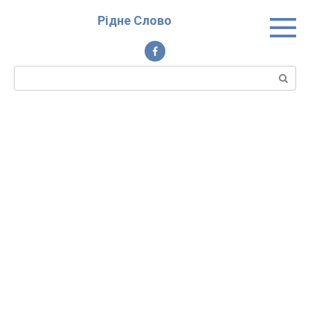
Перейти
Рідне Слово
до
вмісту
Пошук: