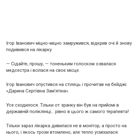
Ігор Іванович міцно-міцно замружився, відкрив очі й знову
подивився на лікарку.
— Сідайте, прошу, — тоненьким голоском озвалася
медсестра і всілася на своє місце.
Ігор Іванович опустився на стілець і прочитав на бейджі:
«Дарина Сергіївна Зам’ятіна».
Усе сходилося. Тільки от зранку він був на прийомі в
державній поліклініці… рівно в цього ж самого терапевта!
Тільки зараз лікарка дивилася не в монітор, а просто на
нього, і якось трохи втомлено, але тепло усміхалася.