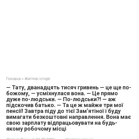
Головна
»
Життєві історії
— Тату, дванадцять тисяч гривень — це ще по-
божому, — усміхнулася вона. — Це прямо
дуже по-людськи. — По-людськи?! — аж
підскочив батько. — Та це ж майже три мої
пенсії! Завтра піду до тієї Зам’ятіної і буду
вимагати безкоштовні направлення. Вона має
свою зарплату відпрацьовувати на будь-
якому робочому місці