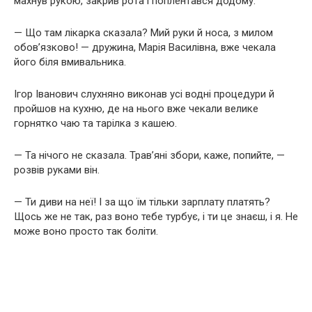
махнув рукою, закрив рота і поплентався додому.
— Що там лікарка сказала? Мий руки й носа, з милом
обов’язково! — дружина, Марія Василівна, вже чекала
його біля вмивальника.
Ігор Іванович слухняно виконав усі водні процедури й
пройшов на кухню, де на нього вже чекали велике
горнятко чаю та тарілка з кашею.
— Та нічого не сказала. Травʼяні збори, каже, попийте, —
розвів руками він.
— Ти диви на неї! І за що їм тільки зарплату платять?
Щось же не так, раз воно тебе турбує, і ти це знаєш, і я. Не
може воно просто так боліти.