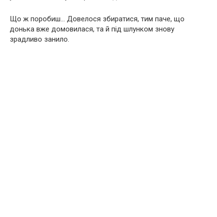
Що ж поробиш… Довелося збиратися, тим паче, що
донька вже домовилася, та й під шлунком знову
зрадливо занило.