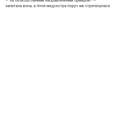
— За безкоштовними направленнями прийшли? —
запитала вона, а літня медсестра поруч аж стрепенулася.