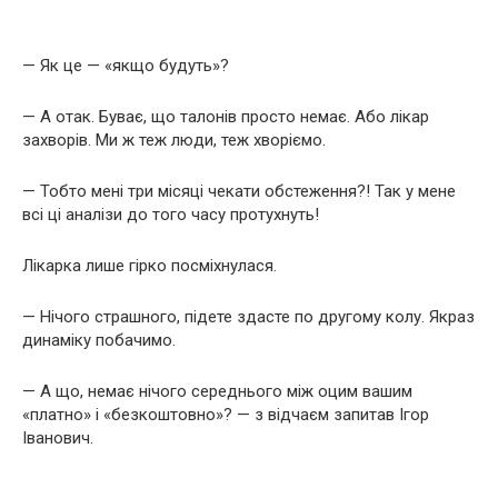
— Як це — «якщо будуть»?
— А отак. Буває, що талонів просто немає. Або лікар
захворів. Ми ж теж люди, теж хворіємо.
— Тобто мені три місяці чекати обстеження?! Так у мене
всі ці аналізи до того часу протухнуть!
Лікарка лише гірко посміхнулася.
— Нічого страшного, підете здасте по другому колу. Якраз
динаміку побачимо.
— А що, немає нічого середнього між оцим вашим
«платно» і «безкоштовно»? — з відчаєм запитав Ігор
Іванович.