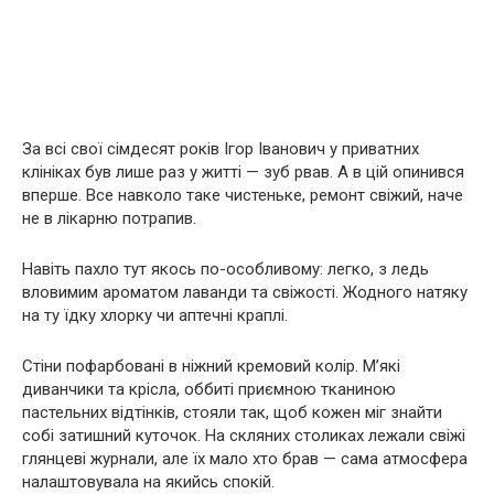
За всі свої сімдесят років Ігор Іванович у приватних
клініках був лише раз у житті — зуб рвав. А в цій опинився
вперше. Все навколо таке чистеньке, ремонт свіжий, наче
не в лікарню потрапив.
Навіть пахло тут якось по-особливому: легко, з ледь
вловимим ароматом лаванди та свіжості. Жодного натяку
на ту їдку хлорку чи аптечні краплі.
Стіни пофарбовані в ніжний кремовий колір. М’які
диванчики та крісла, оббиті приємною тканиною
пастельних відтінків, стояли так, щоб кожен міг знайти
собі затишний куточок. На скляних столиках лежали свіжі
глянцеві журнали, але їх мало хто брав — сама атмосфера
налаштовувала на якийсь спокій.