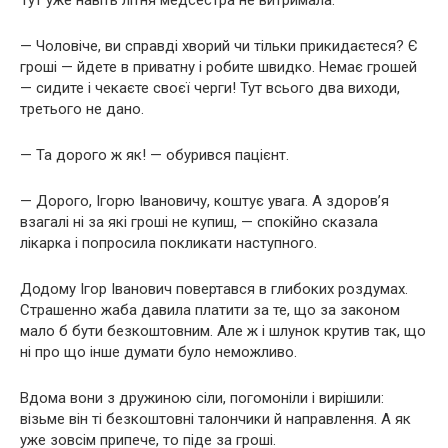
Тут уже навіть літня медсестра не витримала:
— Чоловіче, ви справді хворий чи тільки прикидаєтеся? Є
гроші — йдете в приватну і робите швидко. Немає грошей
— сидите і чекаєте своєї черги! Тут всього два виходи,
третього не дано.
— Та дорого ж як! — обурився пацієнт.
— Дорого, Ігорю Івановичу, коштує увага. А здоров’я
взагалі ні за які гроші не купиш, — спокійно сказала
лікарка і попросила покликати наступного.
Додому Ігор Іванович повертався в глибоких роздумах.
Страшенно жаба давила платити за те, що за законом
мало б бути безкоштовним. Але ж і шлунок крутив так, що
ні про що інше думати було неможливо.
Вдома вони з дружиною сіли, погомоніли і вирішили:
візьме він ті безкоштовні талончики й направлення. А як
уже зовсім припече, то піде за гроші.