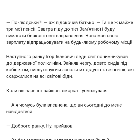
— По-людськи?! — аж підскочив батько. — Та це ж майже
три мої пенсії! Завтра піду до тієї Зам’ятіної і буду
вимагати безкоштовні направлення. Вона має свою
зарплату відпрацьовувати на будь-якому робочому місці!
Наступного ранку Ігор Іванович ледь світ почимчикував
до державної поліклініки. Зайняв чергу, довго сидів під
кабінетом, вислуховуючи запальних дідусів та жіночок, які
скаржилися на всі світові біди.
Коли він нарешті зайшов, лікарка… усміхнулася.
— А я чомусь була впевнена, що ви сьогодні до мене
навідаєтеся.
— Доброго ранку. Ну, прийшов.