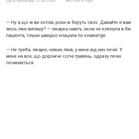
Дата публікації:
21.03.2026
Життєві історії
— Ну а що ж ви хотіли, роки ж беруть своє. Давайте я вам
якісь ліки випишу? — лікарка навіть оком не кліпнула в бік
пацієнта, тільки швидко клацала по клавіатурі.
— Не треба, лікарю, ніяких ліків, у мене від них печія. У
мене на все, що дорожче сотні гривень, одразу печія
починається.