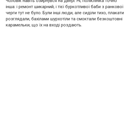
Чоловік навіть озирнувся на двері. Ні, поліклініка точно
інша: і ремонт шикарний, і тієї буркотливої баби з ранкової
черги тут не було. Були інші люди, але сиділи тихо, плакати
розглядали, бахілами шурхотіли та смоктали безкоштовні
карамельки, що їх на вході роздають.