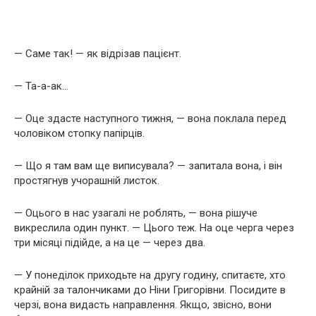
— Саме так! — як відрізав пацієнт.
— Та-а-ак…
— Оце здасте наступного тижня, — вона поклала перед
чоловіком стопку папірців.
— Що я там вам ще виписувала? — запитала вона, і він
простягнув учорашній листок.
— Оцього в нас узагалі не роблять, — вона рішуче
викреслила один пункт. — Цього теж. На оце черга через
три місяці підійде, а на це — через два.
— У понеділок приходьте на другу годину, спитаєте, хто
крайній за талончиками до Ніни Григорівни. Посидите в
черзі, вона видасть направлення. Якщо, звісно, вони