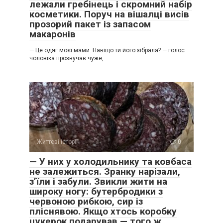
лежали гребінець і скромний набір
косметики. Поруч на вішалці висів
прозорий пакет із запасом
макаронів
— Це одяг моєї мами. Навіщо ти його зібрала? — голос
чоловіка прозвучав чуже,
Життєві історії
0
— У них у холодильнику та ковбаса
не залежиться. Зранку нарізали,
з’їли і забули. Звикли жити на
широку ногу: бутербродики з
червоною рибкою, сир із
пліснявою. Якщо хтось коробку
цукерок подарував — того ж