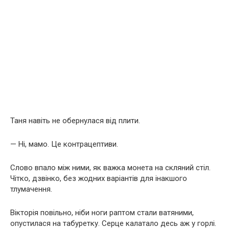
Таня навіть не обернулася від плити.
— Ні, мамо. Це контрацептиви.
Слово впало між ними, як важка монета на скляний стіл.
Чітко, дзвінко, без жодних варіантів для інакшого
тлумачення.
Вікторія повільно, ніби ноги раптом стали ватяними,
опустилася на табуретку. Серце калатало десь аж у горлі.