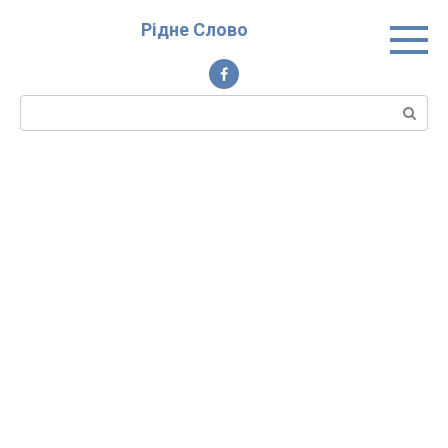
Перейти
Рідне Слово
до
вмісту
Пошук: