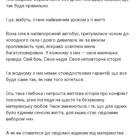
так буде правильно.
І це, мабуть, стане найважчим уроком у її житті.
Вона сіла в напівпорожній автобус, притулилася чолом до
холодного скла і довго дивилася, як за вікном
пропливають чужі, яскраво освітлені вікна
багатоповерхівок. У кожному з них — своя маленька
правда. Свій біль. Своя надія. Своя неповторна історія.
І в жодному з них немає стовідсоткових гарантій, що все
буде саме так, як нам того хочеться…
Ось така глибока і непроста життєва історія про конфлікт
поколінь, різні погляди на щастя та безумовну
материнську любов. Часи змінюються, і те, що для одних
було єдиним сенсом життя, для інших стає свідомим
вибором «ні».
А як ви ставитеся до свідомої відмови від материнства