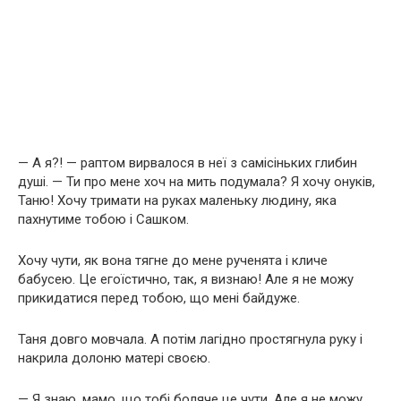
— А я?! — раптом вирвалося в неї з самісіньких глибин
душі. — Ти про мене хоч на мить подумала? Я хочу онуків,
Таню! Хочу тримати на руках маленьку людину, яка
пахнутиме тобою і Сашком.
Хочу чути, як вона тягне до мене рученята і кличе
бабусею. Це егоїстично, так, я визнаю! Але я не можу
прикидатися перед тобою, що мені байдуже.
Таня довго мовчала. А потім лагідно простягнула руку і
накрила долоню матері своєю.
— Я знаю, мамо, що тобі боляче це чути. Але я не можу