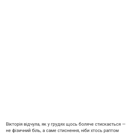
Вікторія відчула, як у грудях щось боляче стискається —
не фізичний біль, а саме стиснення, ніби хтось раптом