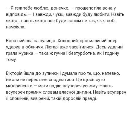
— Я теж тебе люблю, донечко, — прошепотіла вона у
відповідь. — І завжди, чуєш, завжди буду любити. Навіть
якщо… навіть якщо все буде зовсім не так, як я собі
намріяла.
Вона вийшла на вулицю. Холодний, пронизливий вітер
ударив в обличчя. Ліхтарі вже засвітилися. Десь удалині
грала музика — така ж гучна і безтурботна, як і годину
тому.
Вікторія йшла до зупинки і думала про те, що, напевно,
ніколи не перестане сподіватися. Це щось суто
материнське — мати надію всупереч усьому. Навіть
всупереч прямим словам власної дитини. Навіть всупереч
її спокійній, вивіреній, такій дорослій правді.