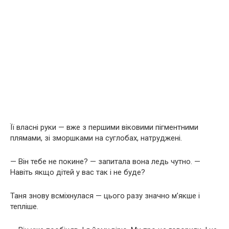
Її власні руки — вже з першими віковими пігментними
плямами, зі зморшками на суглобах, натруджені.
— Він тебе не покине? — запитала вона ледь чутно. —
Навіть якщо дітей у вас так і не буде?
Таня знову всміхнулася — цього разу значно м’якше і
тепліше.