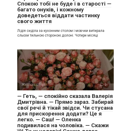
Спокою тобі не буде і в старості —
багато онуків, і кожному
доведеться віддати частинку
свого життя
Лідія сиділа за кухонним столом і мовчки витирала
сльози тильною стороною долоні. Чотири місяці
Життєві історії
0
— Геть, — спокійно сказала Валерія
Дмитрівна. — Прямо зараз. Забирай
свої речі й тікай звідси. Чи стусана
для прискорення додати? Це я
легко. — Саш! — Оленка
подивилася на чоловіка. — Скажи