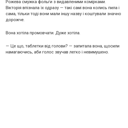
Рожева смужка фольги з видавленими комірками.
Вікторія впізнала їх одразу — такі самі вона колись пила і
сама, тільки тоді вони мали іншу назву і коштували значно
дорожче.
Вона хотіла промовчати. Дуже хотіла.
— Це що, таблетки від голови? — запитала вона, щосили
намагаючись, аби голос звучав легко і невимушено.