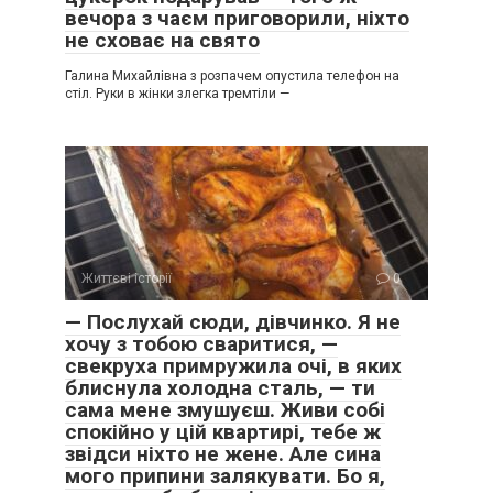
вечора з чаєм приговорили, ніхто
не сховає на свято
Галина Михайлівна з розпачем опустила телефон на
стіл. Руки в жінки злегка тремтіли —
Життєві історії
0
— Послухай сюди, дівчинко. Я не
хочу з тобою сваритися, —
свекруха примружила очі, в яких
блиснула холодна сталь, — ти
сама мене змушуєш. Живи собі
спокійно у цій квартирі, тебе ж
звідси ніхто не жене. Але сина
мого припини залякувати. Бо я,