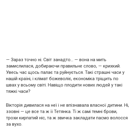
— Зараз точно ні. Світ занадто… — вона на мить
замислилася, добираючи правильне слово, — крихкий.
Увесь час щось палає та руйнується. Такі страшні часи у
нашій країні, і клімат божеволіє, економіка тріщить по
швах у всьому світі. Навіщо плодити нових людей у такі
тяжкі часи?
Вікторія дивилася на неї і не впізнавала власної дитини. Ні,
ззовні — це все та ж її Тетянка. Ті ж самі темні брови,
трохи кирпатий ніс, та ж звичка закладати пасмо волосся
за вухо.