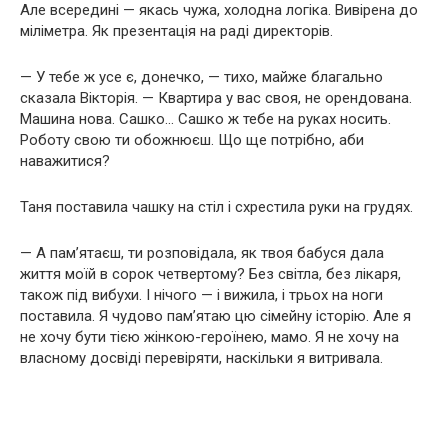
Але всередині — якась чужа, холодна логіка. Вивірена до
міліметра. Як презентація на раді директорів.
— У тебе ж усе є, донечко, — тихо, майже благально
сказала Вікторія. — Квартира у вас своя, не орендована.
Машина нова. Сашко… Сашко ж тебе на руках носить.
Роботу свою ти обожнюєш. Що ще потрібно, аби
наважитися?
Таня поставила чашку на стіл і схрестила руки на грудях.
— А пам’ятаєш, ти розповідала, як твоя бабуся дала
життя моїй в сорок четвертому? Без світла, без лікаря,
також під вибухи. І нічого — і вижила, і трьох на ноги
поставила. Я чудово пам’ятаю цю сімейну історію. Але я
не хочу бути тією жінкою-героїнею, мамо. Я не хочу на
власному досвіді перевіряти, наскільки я витривала.