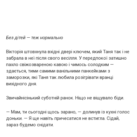
Без дітей — теж нормально
Вікторія штовхнула вхідні двері ключем, який Таня так і не
забрала в неї після свого весілля. У передпокої затишно
пахло свіжозвареною кавою і чимось солодким —
здається, тими самими ванільними панкейками з
заморозки, які Таня так любила розігрівати вранці
вихідного дня.
Звичайнісінький суботній ранок. Ніщо не віщувало біди.
— Мам, ти сьогодні щось зарано, — долинув із кухні голос
доньки. — Я ще навіть причесатися не встигла. Сідай,
зараз будемо снідати.