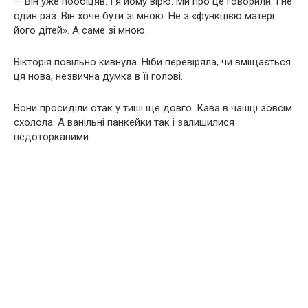
— Він уже пообіцяв. І я йому вірю. Ми про це говорили. І не
один раз. Він хоче бути зі мною. Не з «функцією матері
його дітей». А саме зі мною.
Вікторія повільно кивнула. Ніби перевіряла, чи вміщається
ця нова, незвична думка в її голові.
Вони просиділи отак у тиші ще довго. Кава в чашці зовсім
схолола. А ванільні панкейки так і залишилися
недоторканими.