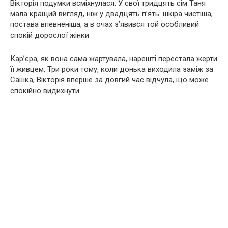
Вікторія подумки всміхнулася. У свої тридцять сім Таня
мала кращий вигляд, ніж у двадцять п’ять: шкіра чистіша,
постава впевненіша, а в очах з’явився той особливий
спокій дорослої жінки.
Кар’єра, як вона сама жартувала, нарешті перестала жерти
її живцем. Три роки тому, коли донька виходила заміж за
Сашка, Вікторія вперше за довгий час відчула, що може
спокійно видихнути.