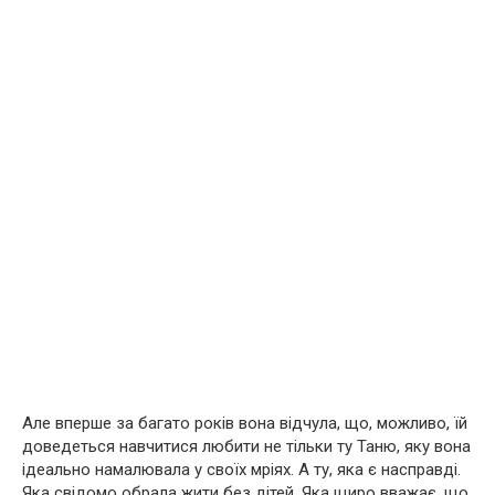
Але вперше за багато років вона відчула, що, можливо, їй
доведеться навчитися любити не тільки ту Таню, яку вона
ідеально намалювала у своїх мріях. А ту, яка є насправді.
Яка свідомо обрала жити без дітей. Яка щиро вважає, що