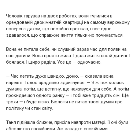
Чоловік гарував на двох роботах, вони тулилися в
орендованій двокімнатній квартирці на самому верхньому
поверсі з дахом, що постійно протікав, і все одно
здавалося, що справжнє життя тільки-но починається.
Вона не питала себе, чи слушний зараз час для появи на
світ дитини. Вона просто жила. І дала життя своїй дитині. І
боялася. І щиро раділа. Усе це — одночасно.
— Час летить дуже швидко, доню, — сказала вона
нарешті. Голос зрадливо здригнувся. — Я ж теж колись
думала: потім, ще встигну, ще наживуся для себе. А потім
прокидаєшся одного ранку — і тобі вже тридцять сім. Ще
трохи — і буде пізно. Біологія не питає твоєї думки про
політику чи стан світу.
Таня підійшла ближче, присіла навпроти матері. Її очі були
абсолютно спокійними. Аж занадто спокійними.