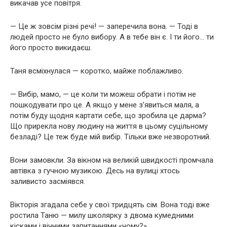
викачав усе повітря.
— Це ж зовсім різні речі! — заперечила вона. — Тоді в
людей просто не було вибору. А в тебе він є. І ти його… ти
його просто викидаєш.
Таня всміхнулася — коротко, майже поблажливо.
— Вибір, мамо, — це коли ти можеш обрати і потім не
пошкодувати про це. А якщо у мене зʼявиться маля, а
потім буду щодня картати себе, що зробила це дарма?
Що прирекла нову людину на життя в цьому суцільному
безладі? Це теж буде мій вибір. Тільки вже незворотний.
Вони замовкли. За вікном на великій швидкості промчала
автівка з гучною музикою. Десь на вулиці хтось
заливисто засміявся.
Вікторія згадала себе у свої тридцять сім. Вона тоді вже
ростила Таню — милу школярку з двома кумедними
кісками і вічними запитаннями «чому?».