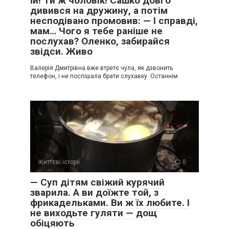
їй! Ти ж чоловік! Сашко довго
дивився на дружину, а потім
несподівано промовив: — І справді,
мам… Чого я тебе раніше не
послухав? Оленко, забирайся
звідси. Живо
Валерія Дмитрівна вже втретє чула, як дзвонить
телефон, і не поспішала брати слухавку. Останнім
Життєві історії
0
— Суп дітям свіжий курячий
зварила. А ви доїжте той, з
фрикадельками. Ви ж їх любите. І
не виходьте гуляти — дощ
обіцяють