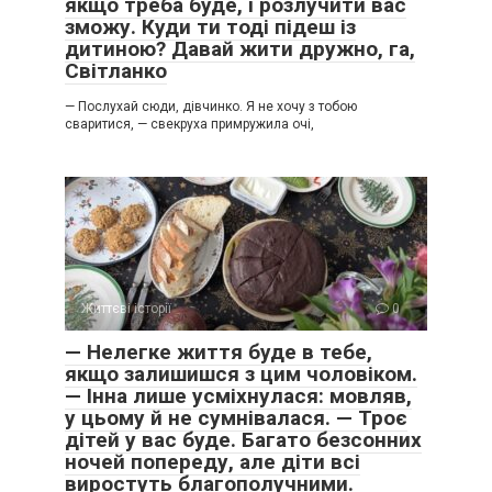
якщо треба буде, і розлучити вас
зможу. Куди ти тоді підеш із
дитиною? Давай жити дружно, га,
Світланко
— Послухай сюди, дівчинко. Я не хочу з тобою
сваритися, — свекруха примружила очі,
Життєві історії
0
— Нелегке життя буде в тебе,
якщо залишишся з цим чоловіком.
— Інна лише усміхнулася: мовляв,
у цьому й не сумнівалася. — Троє
дітей у вас буде. Багато безсонних
ночей попереду, але діти всі
виростуть благополучними.