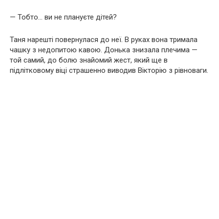
— Тобто… ви не плануєте дітей?
Таня нарешті повернулася до неї. В руках вона тримала
чашку з недопитою кавою. Донька знизала плечима —
той самий, до болю знайомий жест, який ще в
підлітковому віці страшенно виводив Вікторію з рівноваги.