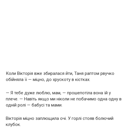
Коли Вікторія вже збиралася йти, Таня раптом рвучко
обійняла її — міцно, до хрускоту в кістках.
— Я тебе дуже люблю, мам, — прошепотіла вона їй у
плече. — Навіть якщо ми ніколи не побачимо одна одну в
одній ролі — бабусі та мами.
Вікторія міцно заплющила очі. У горлі стояв болючий
клубок.