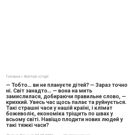
Головна
»
Життєві історії
— Тобто… ви не плануєте дітей? — Зараз точно
ні. Світ занадто… — вона на мить
замислилася, добираючи правильне слово, —
крихкий. Увесь час щось палає та руйнується.
Такі страшні часи у нашій країні, і клімат
божеволіє, економіка тріщить по швах у
всьому світі. Навіщо плодити нових людей у
такі тяжкі часи?