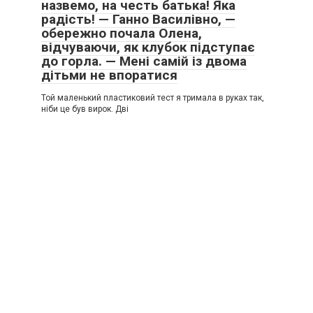
назвемо, на честь батька! Яка
радість! — Ганно Василівно, —
обережно почала Олена,
відчуваючи, як клубок підступає
до горла. — Мені самій із двома
дітьми не впоратися
Той маленький пластиковий тест я тримала в руках так,
ніби це був вирок. Дві