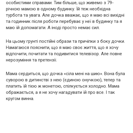
особистими справами. Тим більше, що живемо з 79-
річною мамою в одному будинку. Їй теж необхідна
турбота та увага. Але дочка вважає, що я маю всі вихідні
та годинник після роботи перебуває у неї в будинку та я
маю їй допомагати. А іноді просто немає сил.
На цьому грунті постійні образи та причіпки з боку дочки.
Намагаюся пояснити, що я маю своє життя, що я хочу
відпочити, почитати та подивитися телевізор. Але повне
нерозуміння та претензії.
Мама сердиться, що дочка «сіла мені на шию». Вона була
суворою в дитинстві з нею (єдиною онучкою), тепер та
платить їй тією ж монетою, спілкується холодно. Мама
ображається, а я не хочу нагадувати їй про все. І так
кругом винна.