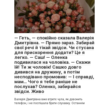
Життєві історії
0
— Геть, — спокійно сказала Валерія
Дмитрівна. — Прямо зараз. Забирай
свої речі й тікай звідси. Чи стусана
для прискорення додати? Це я
легко. — Саш! — Оленка
подивилася на чоловіка. — Скажи
їй! Ти ж чоловік! Сашко довго
дивився на дружину, а потім
несподівано промовив: — І справді,
мам… Чого я тебе раніше не
послухав? Оленко, забирайся
звідси. Живо
Валерія Дмитрівна вже втретє чула, як дзвонить
телефон, і не поспішала брати слухавку. Останнім