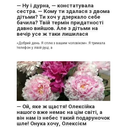
— Ну і дурна, — констатувала
сестра. — Кому ти здалася з двома
дітьми? Ти хоч у дзеркало себе
бачила? Твій термін придатності
давно вийшов. Але з дітьми на
вечір усе ж таки лишилася
«Добрий день. Я сплю з вашим чоловіком». Я тримала
телефон у лівій руці, а
Життєві історії
0
— Ой, яке ж щастя! Олексійка
нашого вже немає на цім світі, а
він нам із небес такий подаруночок
шле! Онука хочу, Олексієм