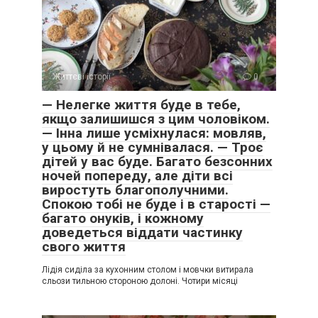
Життєві історії
0
— Нелегке життя буде в тебе,
якщо залишишся з цим чоловіком.
— Інна лише усміхнулася: мовляв,
у цьому й не сумнівалася. — Троє
дітей у вас буде. Багато безсонних
ночей попереду, але діти всі
виростуть благополучними.
Спокою тобі не буде і в старості —
багато онуків, і кожному
доведеться віддати частинку
свого життя
Лідія сиділа за кухонним столом і мовчки витирала
сльози тильною стороною долоні. Чотири місяці