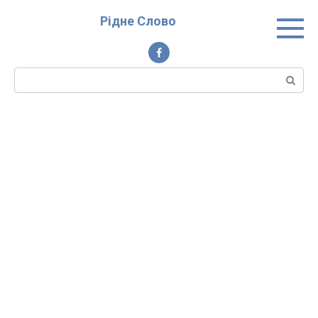
Перейти
Рідне Слово
до
вмісту
Пошук: