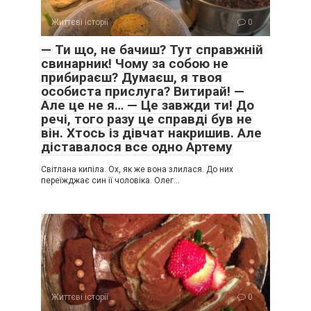
Життєві історії
0
— Ти що, не бачиш? Тут справжній
свинарник! Чому за собою не
прибираєш? Думаєш, я твоя
особиста прислуга? Витирай! —
Але це не я… — Це завжди ти! До
речі, того разу це справді був не
він. Хтось із дівчат накришив. Але
діставалося все одно Артему
Світлана кипіла. Ох, як же вона злилася. До них
переїжджає син її чоловіка. Олег…
Життєві історії
0