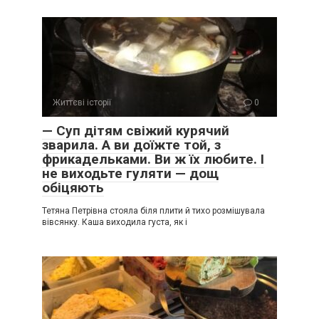
Життєві історії
0
— Суп дітям свіжий курячий
зварила. А ви доїжте той, з
фрикадельками. Ви ж їх любите. І
не виходьте гуляти — дощ
обіцяють
Тетяна Петрівна стояла біля плити й тихо розмішувала
вівсянку. Каша виходила густа, як і