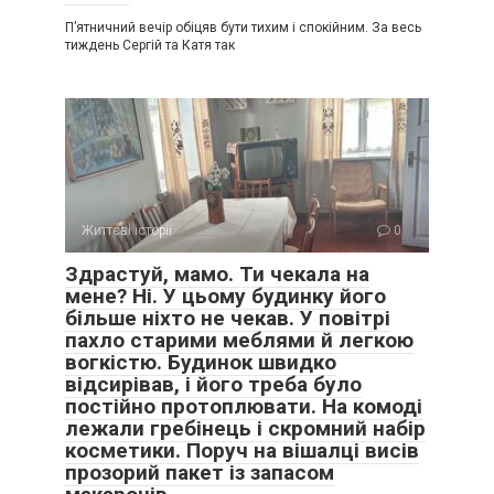
П’ятничний вечір обіцяв бути тихим і спокійним. За весь
тиждень Сергій та Катя так
Життєві історії
0
Здрастуй, мамо. Ти чекала на
мене? Ні. У цьому будинку його
більше ніхто не чекав. У повітрі
пахло старими меблями й легкою
вогкістю. Будинок швидко
відсирівав, і його треба було
постійно протоплювати. На комоді
лежали гребінець і скромний набір
косметики. Поруч на вішалці висів
прозорий пакет із запасом