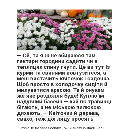
Життєві історії
0
— Ой, та я ж не збираюся там
гектари городини садити чи в
теплицях спину гнути. Це ви тут із
курми та свинями вовтузитеся, а
мені вистачить квіточок і садочка.
Щоб просто в холодочку сидіти й
милуватися красою. Та й онукам
же яке роздолля буде! Куплю їм
надувний басейн — хай по травичці
бігають, а не міською пилюкою
дихають. — Квіточки й дерева,
свахо, теж догляду просять
— Ігорю, ти це зараз серйозно? Ти знову кидаєш нас і