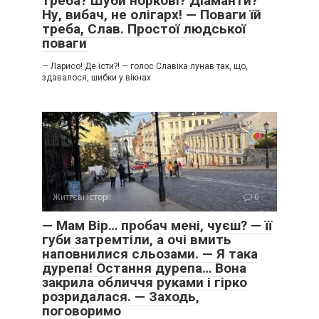
треба? Шуби норкові? Діаманти?
Ну, вибач, не олігарх! — Поваги їй
треба, Слав. Простої людської
поваги
— Ларисо! Де їсти?! — голос Славіка лунав так, що,
здавалося, шибки у вікнах
Життєві історії
0
— Мам Вір… пробач мені, чуєш? — її
губи затремтіли, а очі вмить
наповнилися сльозами. — Я така
дурепа! Остання дурепа… Вона
закрила обличчя руками і гірко
розридалася. — Заходь,
поговоримо