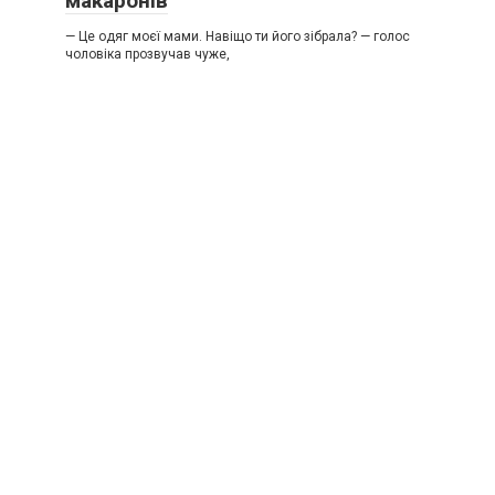
макаронів
— Це одяг моєї мами. Навіщо ти його зібрала? — голос
чоловіка прозвучав чуже,