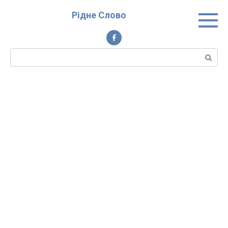
Перейти
Рідне Слово
до
вмісту
Пошук: