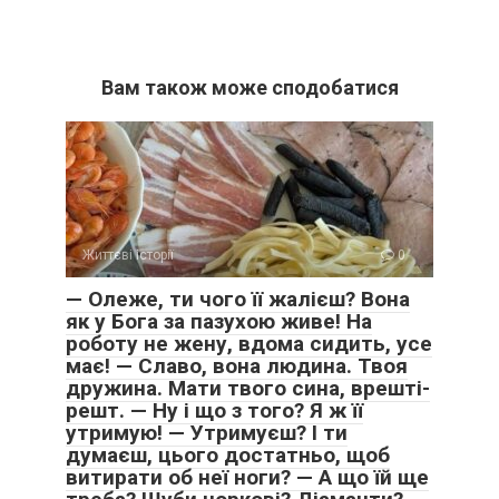
Вам також може сподобатися
Життєві історії
0
— Олеже, ти чого її жалієш? Вона
як у Бога за пазухою живе! На
роботу не жену, вдома сидить, усе
має! — Славо, вона людина. Твоя
дружина. Мати твого сина, врешті-
решт. — Ну і що з того? Я ж її
утримую! — Утримуєш? І ти
думаєш, цього достатньо, щоб
витирати об неї ноги? — А що їй ще