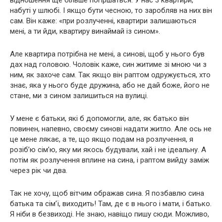
відношення ще більше погіршаться. У нас 3 квартири,
набуті у шлюбі. І якщо бути чесною, то заробляв на них він
сам. Він каже: «при розлученні, квартири залишаються
мені, а ти йди, квартиру винаймай із сином».
Але квартира потрібна не мені, а синові, щоб у нього був
дах над головою. Чоловік каже, син житиме зі мною чи з
ним, як захоче сам. Так якщо він раптом одружується, хто
знає, яка у нього буде дружина, або не дай боже, його не
стане, ми з сином залишиться на вулиці.
У мене є батьки, які б допомогли, але, як батько він
повинен, напевно, своєму синові надати житло. Але ось не
це мене лякає, а те, що якщо подам на розлучення, я
розіб’ю сім’ю, яку ми якось будували, хай і не ідеальну. А
потім як розлучення вплине на сина, і раптом вийду заміж
через рік чи два.
Так не хочу, щоб вітчим ображав сина. Я позбавлю сина
батька та сім’ї, виходить! Там, де є в нього і мати, і батько.
Я ніби в безвиході. Не знаю, навіщо пишу сюди. Можливо,