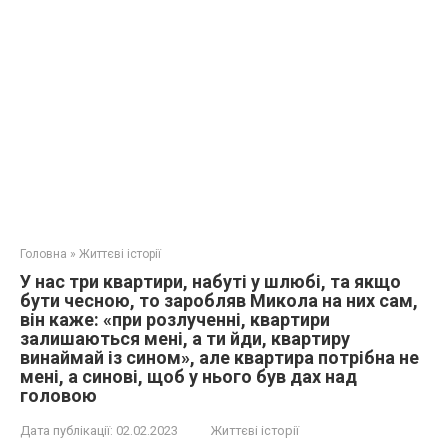
Головна
»
Життєві історії
У нас три квартири, набуті у шлюбі, та якщо
бути чесною, то заробляв Микола на них сам,
він каже: «при розлученні, квартири
залишаються мені, а ти йди, квартиру
винаймай із сином», але квартира потрібна не
мені, а синові, щоб у нього був дах над
головою
Дата публікації:
02.02.2023
Життєві історії