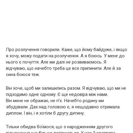
Про розлучення говорили. Каже, що йому байдуже, і якщо
я хочу, можу подати на розлучення. А я боюсь. У мене до
нього є почуття. Але ми далі не розвиваємось. Я
відчуваю, що начебто треба це все припинити. Але й за
сина боюся теж.
Він хоче, щоб ми залишились разом. Я відчуваю, що ми не
підходимо одне одному. Є ще недовіра між нами.
Він мене не ображає, не п’є. Начебто родину ми
збудували. Дах над головою є, я нещодавно отримала
диплом. І він, і я хотіли б другу дитину.
Тільки обидва боїмося, що з народженням другого