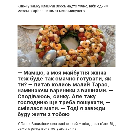
Ключ у замку клацнув якось надто гучно, ніби одним
махом відрізавши шмат мого минулого.
Життєві історії
0
— Мамцю, а моя майбутня жінка
теж буде так смачно готувати, як
ти? — питав колись малий Тарас,
наминаючи вареники з вишнями. —
Сподіваюсь, синку. Але таку
господиню ще треба пошукати, —
сміялася мати. — Тоді я завжди
буду жити з тобою
У Ганни Василівни сьогодні ювілей — шістдесят п’ять. Від
самого ранку вона метушилася на