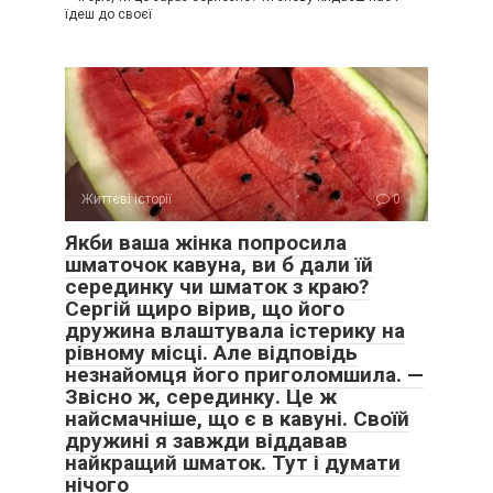
їдеш до своєї
Життєві історії
0
Якби ваша жінка попросила
шматочок кавуна, ви б дали їй
серединку чи шматок з краю?
Сергій щиро вірив, що його
дружина влаштувала істерику на
рівному місці. Але відповідь
незнайомця його приголомшила. —
Звісно ж, серединку. Це ж
найсмачніше, що є в кавуні. Своїй
дружині я завжди віддавав
найкращий шматок. Тут і думати
нічого