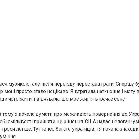
ася музикою, але після переїзду перестала грати. Спершу б
р мені просто стало нецікаво. Я втратила натхнення і мету в
ради чого жити, і відчувала, що моє життя втрачає сенс.
в тому я почала думати про можливість повернення до Укра
собі сміливості прийняти це рішення. США надає непогані у
о трохи легше. Тут тепер багато українців, і я почала знаход
уміння.