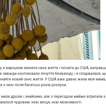
 я вирішила змінити своє життя і поїхати до США, вигравши
е завжди охоплювало почуття безвиході, і я сподівалася, щ
найти новий сенс життя. У США вже давно жила моя мама, 
и з нею після багатьох років розлуки.
 мала друзів і знайомих, але з переїздом майже втратила з
валося чудовим: нові місця, нові можливості.