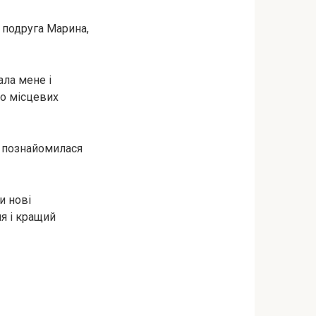
а подруга Марина,
ала мене і
до місцевих
 я познайомилася
и нові
я і кращий