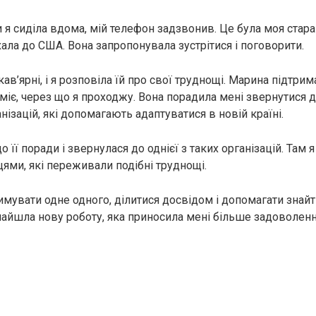
 я сиділа вдома, мій телефон задзвонив. Це була моя стар
ала до США. Вона запропонувала зустрітися і поговорити.
кав’ярні, і я розповіла їй про свої труднощі. Марина підтрим
уміє, через що я проходжу. Вона порадила мені звернутися 
нізацій, які допомагають адаптуватися в новій країні.
о її поради і звернулася до однієї з таких організацій. Там
цями, які переживали подібні труднощі.
имувати одне одного, ділитися досвідом і допомагати знайт
найшла нову роботу, яка приносила мені більше задоволенн