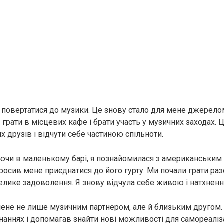
а повертатися до музики. Це знову стало для мене джерело
а грати в місцевих кафе і брати участь у музичних заходах.
х друзів і відчути себе частиною спільноти.
аючи в маленькому барі, я познайомилася з американськи
осив мене приєднатися до його гурту. Ми почали грати разо
елике задоволення. Я знову відчула себе живою і натхнен
ене не лише музичним партнером, але й близьким другом.
инаннях і допомагав знайти нові можливості для самореаліз