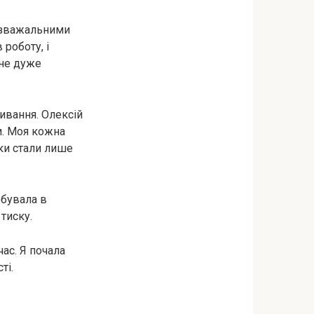
розважальними
 роботу, і
ене дуже
ивання. Олексій
и. Моя кожна
нки стали лише
ебувала в
тиску.
ас. Я почала
ті.