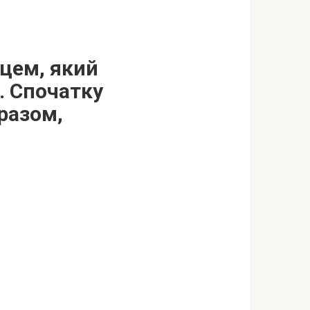
нцем, який
. Спочатку
разом,