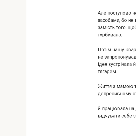
Але поступово н
засобами, бо не 
замість того, щ
турбувало.
Потім нашу квар
не запропонував
ідея зустрічала 
тягарем.
Життя з мамою т
депресивному ст
Я працювала на д
відчувати себе з