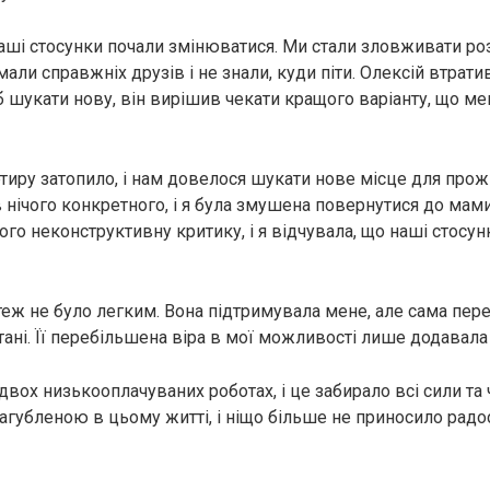
аші стосунки почали змінюватися. Ми стали зловживати 
мали справжніх друзів і не знали, куди піти. Олексій втратив
об шукати нову, він вирішив чекати кращого варіанту, що м
тиру затопило, і нам довелося шукати нове місце для прож
 нічого конкретного, і я була змушена повернутися до мам
його неконструктивну критику, і я відчувала, що наші стосу
еж не було легким. Вона підтримувала мене, але сама пер
ані. Її перебільшена віра в мої можливості лише додавала 
вох низькооплачуваних роботах, і це забирало всі сили та ч
агубленою в цьому житті, і ніщо більше не приносило радос