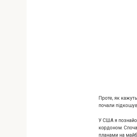
Проте, як кажуть
почали підкошув
У США я познайо
кордоном. Споча
планами на майб