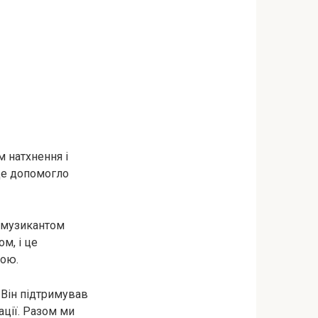
м натхнення і
 Це допомогло
м музикантом
м, і це
ною.
 Він підтримував
ації. Разом ми