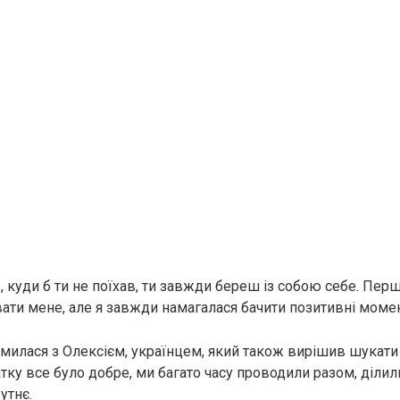
, куди б ти не поїхав, ти завжди береш із собою себе. Пер
ати мене, але я завжди намагалася бачити позитивні момен
милася з Олексієм, українцем, який також вирішив шукати
тку все було добре, ми багато часу проводили разом, ділил
утнє.