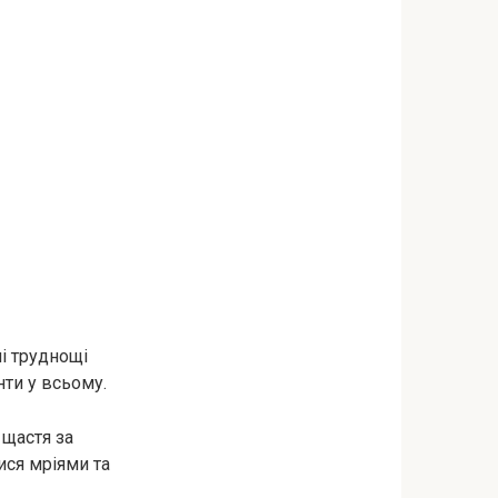
ші труднощі
ти у всьому.
 щастя за
ися мріями та