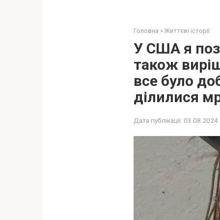
Головна
»
Життєві історії
У США я поз
також вирі
все було до
ділилися мр
Дата публікації:
03.08.2024