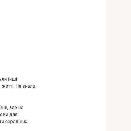
ули інші
 житті. Не знала,
їни, але не
мови для
ити серед них