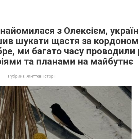
найомилася з Олексієм, украї
шив шукати щастя за кордоном
бре, ми багато часу проводили 
іями та планами на майбутнє
Рубрика:
Життєві історії