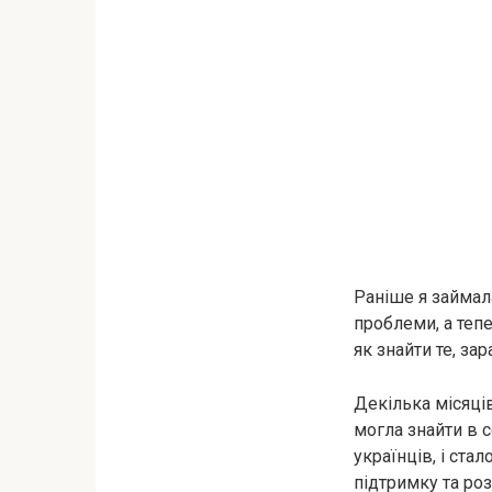
Раніше я займал
проблеми, а тепе
як знайти те, за
Декілька місяці
могла знайти в 
українців, і стал
підтримку та роз