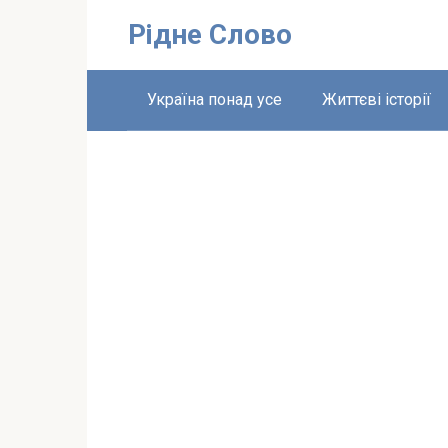
Перейти
Рідне Слово
до
вмісту
Україна понад усе
Життєві історії