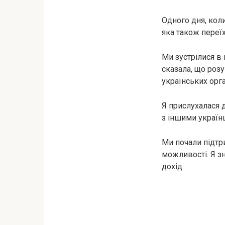
Одного дня, коли
яка також переїх
Ми зустрілися в 
сказала, що роз
українських орга
Я прислухалася д
з іншими україн
Ми почали підтр
можливості. Я з
дохід.