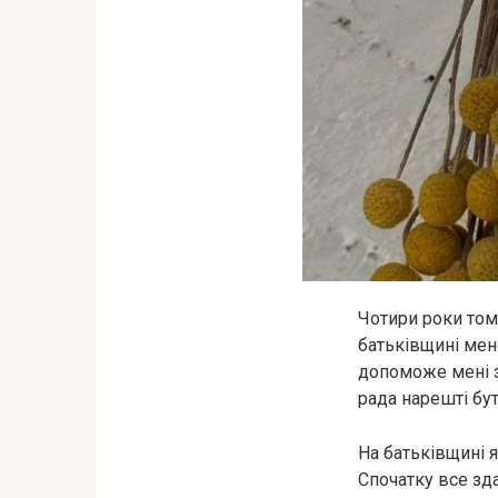
Чотири роки тому
батьківщині мен
допоможе мені з
рада нарешті бут
На батьківщині я
Спочатку все зда