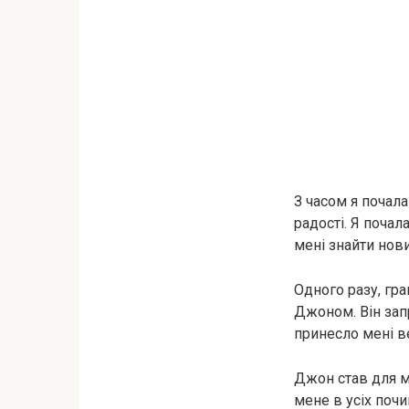
З часом я почал
радості. Я почал
мені знайти нови
Одного разу, гр
Джоном. Він запр
принесло мені в
Джон став для м
мене в усіх поч