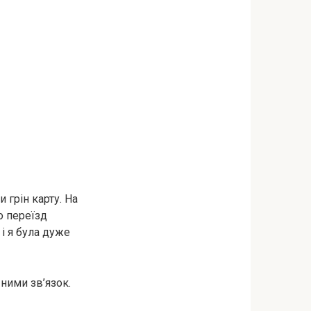
 грін карту. На
о переїзд
і я була дуже
 ними зв’язок.