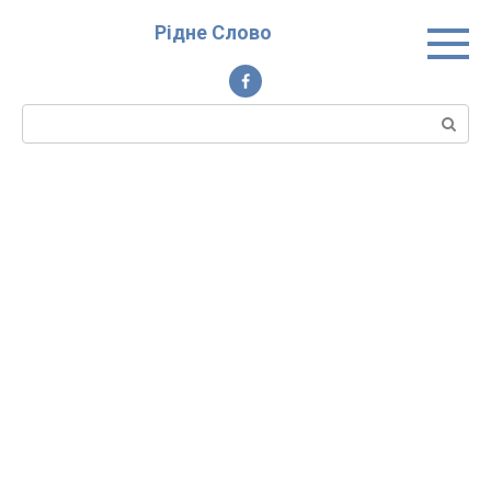
Перейти
Рідне Слово
до
вмісту
Пошук: