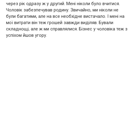
через рік одразу ж у другий. Мені ніколи було вчитися.
Чоловік забезпечував родину. Звичайно, ми ніколи не
були багатими, але на все необхідне вистачало. І мені на
мої витрати він теж грошей завжди виділяв. Бували
складнощі, але ж ми справлялися. Бізнес у чоловіка теж з
успіхом йшов угору.