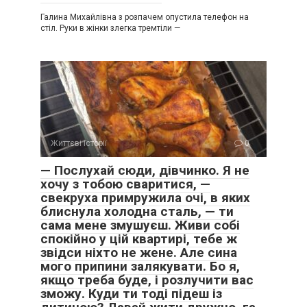
Галина Михайлівна з розпачем опустила телефон на
стіл. Руки в жінки злегка тремтіли —
Життєві історії
0
— Послухай сюди, дівчинко. Я не
хочу з тобою сваритися, —
свекруха примружила очі, в яких
блиснула холодна сталь, — ти
сама мене змушуєш. Живи собі
спокійно у цій квартирі, тебе ж
звідси ніхто не жене. Але сина
мого припини залякувати. Бо я,
якщо треба буде, і розлучити вас
зможу. Куди ти тоді підеш із