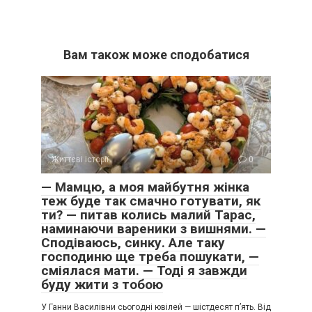
Вам також може сподобатися
Життєві історії
0
— Мамцю, а моя майбутня жінка
теж буде так смачно готувати, як
ти? — питав колись малий Тарас,
наминаючи вареники з вишнями. —
Сподіваюсь, синку. Але таку
господиню ще треба пошукати, —
сміялася мати. — Тоді я завжди
буду жити з тобою
У Ганни Василівни сьогодні ювілей — шістдесят п’ять. Від