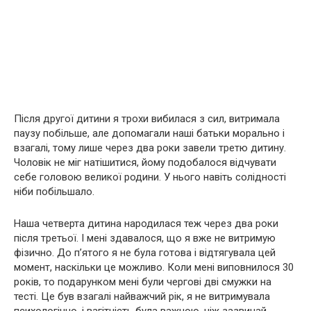
Після другої дитини я трохи вибилася з сил, витримала
паузу побільше, але допомагали наші батьки морально і
взагалі, тому лише через два роки завели третю дитину.
Чоловік не міг натішитися, йому подобалося відчувати
себе головою великої родини. У нього навіть солідності
ніби побільшало.
Наша четверта дитина народилася теж через два роки
після третьої. І мені здавалося, що я вже не витримую
фізично. До п’ятого я не була готова і відтягувала цей
момент, наскільки це можливо. Коли мені виповнилося 30
років, то подарунком мені були чергові дві смужки на
тесті. Це був взагалі найважчий рік, я не витримувала