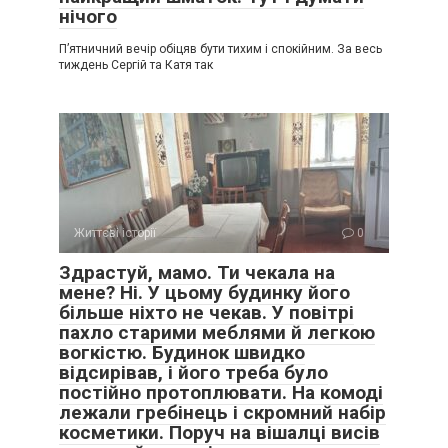
нічого
П’ятничний вечір обіцяв бути тихим і спокійним. За весь
тиждень Сергій та Катя так
Життєві історії
0
Здрастуй, мамо. Ти чекала на
мене? Ні. У цьому будинку його
більше ніхто не чекав. У повітрі
пахло старими меблями й легкою
вогкістю. Будинок швидко
відсирівав, і його треба було
постійно протоплювати. На комоді
лежали гребінець і скромний набір
косметики. Поруч на вішалці висів