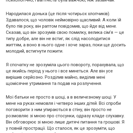
психологічно, і вагітність була важчою, ніж зазвичай.
Народилася донька (це після чотирьох хлопчиків).
Здавалося, що чоловік неймовірно щасливий. А коли їй
було пів року, він раптом повідомив, що йде від мене.
Сказав, що він зрозумів свою помилку, велика сім’я — це
типу добре, але він не встиг, як слід насолодитися
життям, а воно в нього одне і хоче зараз, поки ще досить
молодий, встигнути пожити.
Я спочатку не зрозуміла цього повороту, порахувала, що
це якийсь період у нього і все минеться. Але він усе
вирішив серйозно. Розділив майно, виділив мені
щомісячне утримання та подав на розлучення.
Мої батьки не просто в шоці, а в величезному шоці. У
мене на руках немовля і четверо інших дітей. Всі спроби
поговорити з ним упираються в стіну, він просто не
розмовляє зі мною про стосунки, одразу кладе слухавку.
Він обговорює зі мною лише дитячі питання та грошові. Я
у повній прострації. Що сталося, як це зрозуміти, що