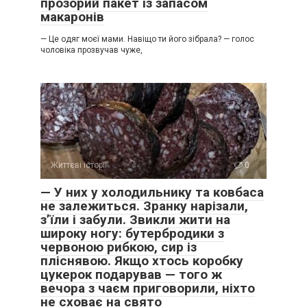
прозорий пакет із запасом
макаронів
— Це одяг моєї мами. Навіщо ти його зібрала? — голос
чоловіка прозвучав чуже,
Життєві історії
0
— У них у холодильнику та ковбаса
не залежиться. Зранку нарізали,
з’їли і забули. Звикли жити на
широку ногу: бутербродики з
червоною рибкою, сир із
пліснявою. Якщо хтось коробку
цукерок подарував — того ж
вечора з чаєм приговорили, ніхто
не сховає на свято