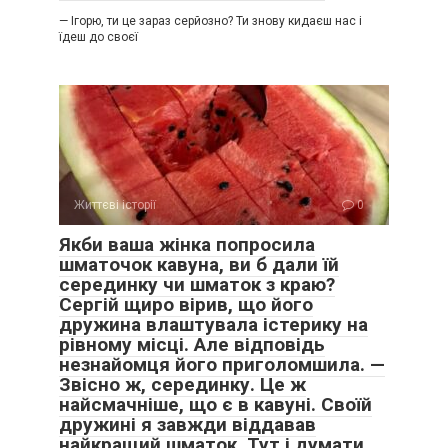
— Ігорю, ти це зараз серйозно? Ти знову кидаєш нас і
їдеш до своєї
Життєві історії
0
Якби ваша жінка попросила
шматочок кавуна, ви б дали їй
серединку чи шматок з краю?
Сергій щиро вірив, що його
дружина влаштувала істерику на
рівному місці. Але відповідь
незнайомця його приголомшила. —
Звісно ж, серединку. Це ж
найсмачніше, що є в кавуні. Своїй
дружині я завжди віддавав
найкращий шматок. Тут і думати