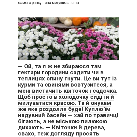
самого ранку вона метушилася на
Життєві історії
0
— Ой, та я ж не збираюся там
гектари городини садити чи в
теплицях спину гнути. Це ви тут із
курми та свинями вовтузитеся, а
мені вистачить квіточок і садочка.
Щоб просто в холодочку сидіти й
милуватися красою. Та й онукам
же яке роздолля буде! Куплю їм
надувний басейн — хай по травичці
бігають, а не міською пилюкою
дихають. — Квіточки й дерева,
свахо, теж догляду просять