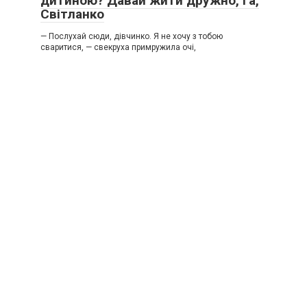
дитиною? Давай жити дружно, га,
Світланко
— Послухай сюди, дівчинко. Я не хочу з тобою
сваритися, — свекруха примружила очі,