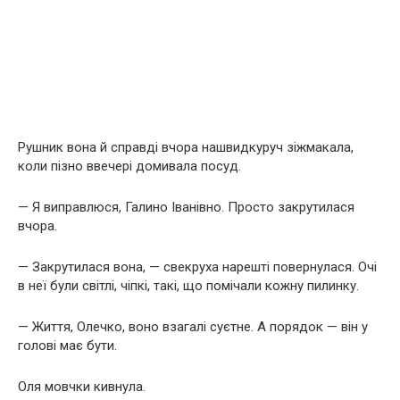
Рушник вона й справді вчора нашвидкуруч зіжмакала,
коли пізно ввечері домивала посуд.
— Я виправлюся, Галино Іванівно. Просто закрутилася
вчора.
— Закрутилася вона, — свекруха нарешті повернулася. Очі
в неї були світлі, чіпкі, такі, що помічали кожну пилинку.
— Життя, Олечко, воно взагалі суєтне. А порядок — він у
голові має бути.
Оля мовчки кивнула.