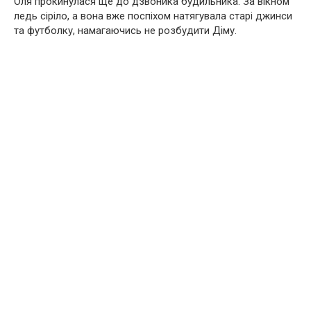
Оля прокинулася ще до дзвоника будильника. За вікном
ледь сіріло, а вона вже поспіхом натягувала старі джинси
та футболку, намагаючись не розбудити Діму.