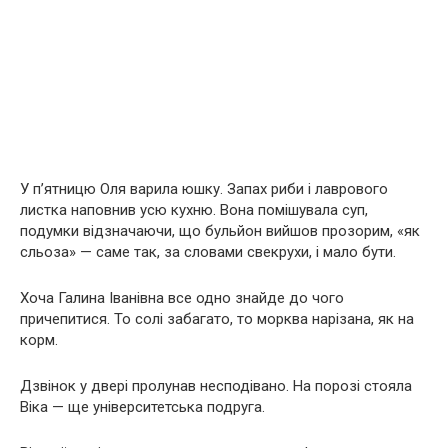
У п’ятницю Оля варила юшку. Запах риби і лаврового
листка наповнив усю кухню. Вона помішувала суп,
подумки відзначаючи, що бульйон вийшов прозорим, «як
сльоза» — саме так, за словами свекрухи, і мало бути.
Хоча Галина Іванівна все одно знайде до чого
причепитися. То солі забагато, то морква нарізана, як на
корм.
Дзвінок у двері пролунав несподівано. На порозі стояла
Віка — ще університетська подруга.