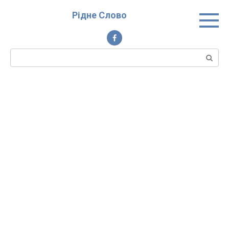
Перейти
Рідне Слово
до
вмісту
Пошук: