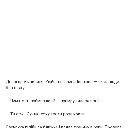
Двері прочинилися. Увійшла Галина Іванівна — як завжди,
без стуку.
— Чим це ти займаєшся? — примружилася вона.
— Та ось… Сукню хочу трохи розширити.
Свекруха підійшла ближче і взяла тканину в руки. Провела