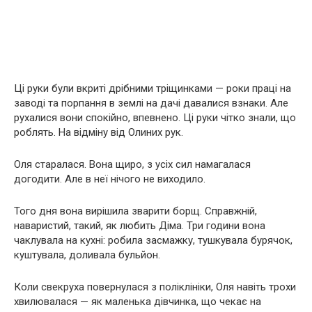
Ці руки були вкриті дрібними тріщинками — роки праці на
заводі та порпання в землі на дачі давалися взнаки. Але
рухалися вони спокійно, впевнено. Ці руки чітко знали, що
роблять. На відміну від Олиних рук.
Оля старалася. Вона щиро, з усіх сил намагалася
догодити. Але в неї нічого не виходило.
Того дня вона вирішила зварити борщ. Справжній,
наваристий, такий, як любить Діма. Три години вона
чаклувала на кухні: робила засмажку, тушкувала бурячок,
куштувала, доливала бульйон.
Коли свекруха повернулася з поліклініки, Оля навіть трохи
хвилювалася — як маленька дівчинка, що чекає на