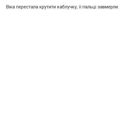
Віка перестала крутити каблучку, її пальці завмерли.