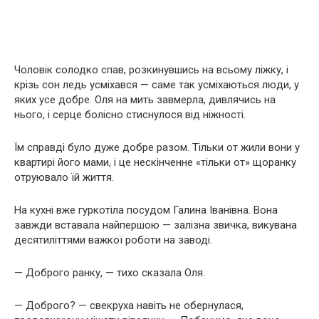
Чоловік солодко спав, розкинувшись на всьому ліжку, і
крізь сон ледь усміхався — саме так усміхаються люди, у
яких усе добре. Оля на мить завмерла, дивлячись на
нього, і серце болісно стиснулося від ніжності.
Їм справді було дуже добре разом. Тільки от жили вони у
квартирі його мами, і це нескінченне «тільки от» щоранку
отруювало їй життя.
На кухні вже гуркотіла посудом Галина Іванівна. Вона
завжди вставала найпершою — залізна звичка, викувана
десятиліттями важкої роботи на заводі.
— Доброго ранку, — тихо сказала Оля.
— Доброго? — свекруха навіть не обернулася,