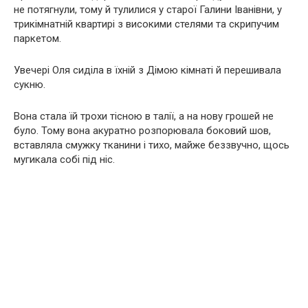
не потягнули, тому й тулилися у старої Галини Іванівни, у
трикімнатній квартирі з високими стелями та скрипучим
паркетом.
Увечері Оля сиділа в їхній з Дімою кімнаті й перешивала
сукню.
Вона стала їй трохи тісною в талії, а на нову грошей не
було. Тому вона акуратно розпорювала боковий шов,
вставляла смужку тканини і тихо, майже беззвучно, щось
мугикала собі під ніс.