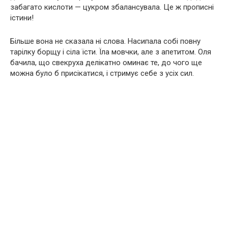
забагато кислоти — цукром збалансувала. Це ж прописні
істини!
Більше вона не сказала ні слова. Насипала собі повну
тарілку борщу і сіла їсти. Їла мовчки, але з апетитом. Оля
бачила, що свекруха делікатно оминає те, до чого ще
можна було б присікатися, і стримує себе з усіх сил.