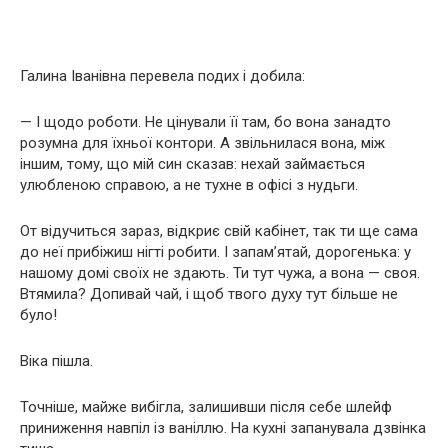
Галина Іванівна перевела подих і добила:
— І щодо роботи. Не цінували її там, бо вона занадто
розумна для їхньої контори. А звільнилася вона, між
іншим, тому, що мій син сказав: нехай займається
улюбленою справою, а не тухне в офісі з нудьги.
От відучиться зараз, відкриє свій кабінет, так ти ще сама
до неї прибіжиш нігті робити. І запам’ятай, дорогенька: у
нашому домі своїх не здають. Ти тут чужа, а вона — своя.
Втямила? Допивай чай, і щоб твого духу тут більше не
було!
Віка пішла.
Точніше, майже вибігла, залишивши після себе шлейф
приниження навпіл із ваніллю. На кухні запанувала дзвінка