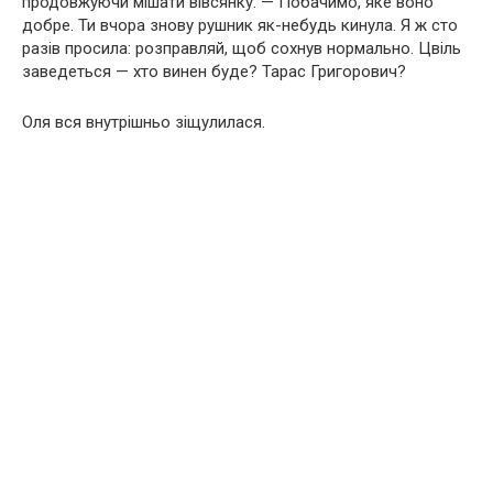
продовжуючи мішати вівсянку. — Побачимо, яке воно
добре. Ти вчора знову рушник як-небудь кинула. Я ж сто
разів просила: розправляй, щоб сохнув нормально. Цвіль
заведеться — хто винен буде? Тарас Григорович?
Оля вся внутрішньо зіщулилася.