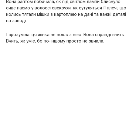
Вона раптом побачила, як під світлом лампи блиснуло
сиве пасмо у волоссі свекрухи, як сутуляться її плечі, що
колись тягали мішки з картоплею на дачі та важкі деталі
на заводі.
І зрозуміла: ця жінка не воює з нею. Вона справді вчить.
Вчить, як уміє, бо по-іншому просто не звикла.