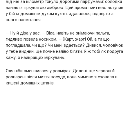
Від неї за кілометр тхнуло дорогими парфумами: солодка
ваніль із гіркуватою амброю. Цей аромат миттєво вступив
у бій із домашнім духом кухні і, здавалося, відверто з
нього насміхався.
— Ну й діра у вас, — Віка, навіть не знімаючи пальта,
гидливо повела носиком. — Жарт, жарт! Ой, а ти що,
погладшала, чи що? Чи мені здається? Дивися, чоловічок
у тебе видний, ще почне наліво бігати. Я ж тобі як подруга
кажу, з найкращих міркувань.
Оля ніби зменшилася у розмірах. Долоні, ще червоні й
розпарені після миття посуду, вона мимоволі сховала в
кишені домашніх штанів.