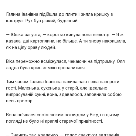
Галина Іванівна підійшла до плити і зняла кришку з
каструлі. Рух був різкий, буденний.
— Юшка загуста, — коротко кинула вона невістці. — Я ж
казала: дві картоплини, не більше. А ти знову накришила,
як на цілу ораву людей.
Віка переможно всміхнулася, чекаючи на підтримку. Оля
ладна була крізь землю провалитися.
Тим часом Галина Іванівна налила чаю і сіла навпроти
гості. Маленька, сухенька, у старій, але ідеально
випрасуваній сукні, вона, здавалося, заповнила собою
весь простір.
Вона вп’ялася своїм чіпким поглядом у Віку, і в цьому
погляді не було ні краплі старечої привітності.
— Значить так, кралечко, — голос свекрухи задзвенів