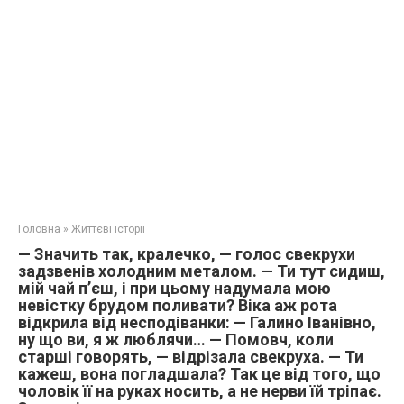
Головна
»
Життєві історії
— Значить так, кралечко, — голос свекрухи
задзвенів холодним металом. — Ти тут сидиш,
мій чай п’єш, і при цьому надумала мою
невістку брудом поливати? Віка аж рота
відкрила від несподіванки: — Галино Іванівно,
ну що ви, я ж люблячи… — Помовч, коли
старші говорять, — відрізала свекруха. — Ти
кажеш, вона погладшала? Так це від того, що
чоловік її на руках носить, а не нерви їй тріпає.