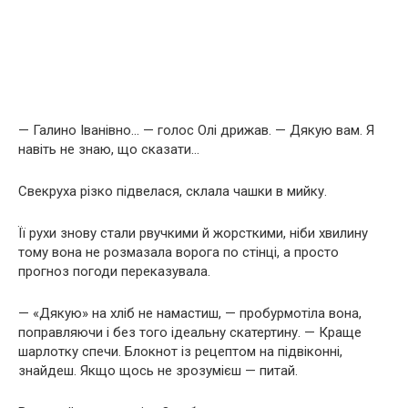
— Галино Іванівно… — голос Олі дрижав. — Дякую вам. Я
навіть не знаю, що сказати…
Свекруха різко підвелася, склала чашки в мийку.
Її рухи знову стали рвучкими й жорсткими, ніби хвилину
тому вона не розмазала ворога по стінці, а просто
прогноз погоди переказувала.
— «Дякую» на хліб не намастиш, — пробурмотіла вона,
поправляючи і без того ідеальну скатертину. — Краще
шарлотку спечи. Блокнот із рецептом на підвіконні,
знайдеш. Якщо щось не зрозумієш — питай.