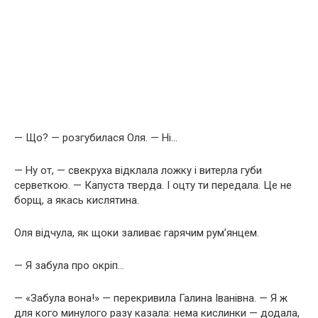
— Що? — розгубилася Оля. — Ні…
— Ну от, — свекруха відклала ложку і витерла губи
серветкою. — Капуста тверда. І оцту ти передала. Це не
борщ, а якась кислятина.
Оля відчула, як щоки заливає гарячим рум’янцем.
— Я забула про окріп…
— «Забула вона!» — перекривила Галина Іванівна. — Я ж
для кого минулого разу казала: нема кислинки — додала,