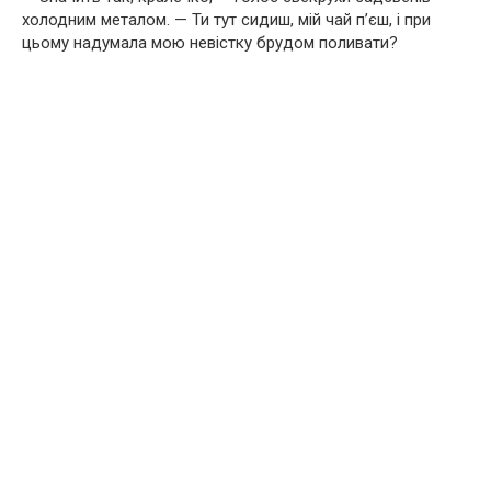
холодним металом. — Ти тут сидиш, мій чай п’єш, і при
цьому надумала мою невістку брудом поливати?