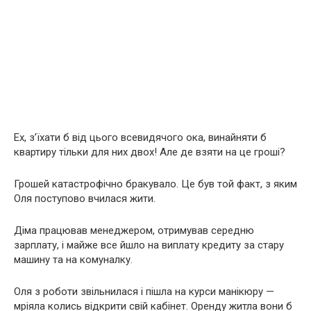
Ех, з’їхати б від цього всевидячого ока, винайняти б
квартиру тільки для них двох! Але де взяти на це гроші?
Грошей катастрофічно бракувало. Це був той факт, з яким
Оля поступово вчилася жити.
Діма працював менеджером, отримував середню
зарплату, і майже все йшло на виплату кредиту за стару
машину та на комуналку.
Оля з роботи звільнилася і пішла на курси манікюру —
мріяла колись відкрити свій кабінет. Оренду житла вони б