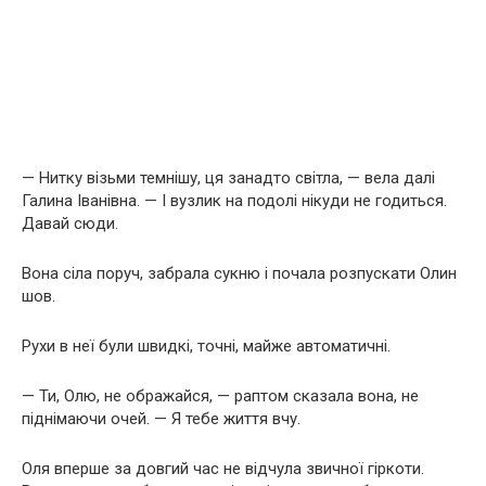
— Нитку візьми темнішу, ця занадто світла, — вела далі
Галина Іванівна. — І вузлик на подолі нікуди не годиться.
Давай сюди.
Вона сіла поруч, забрала сукню і почала розпускати Олин
шов.
Рухи в неї були швидкі, точні, майже автоматичні.
— Ти, Олю, не ображайся, — раптом сказала вона, не
піднімаючи очей. — Я тебе життя вчу.
Оля вперше за довгий час не відчула звичної гіркоти.