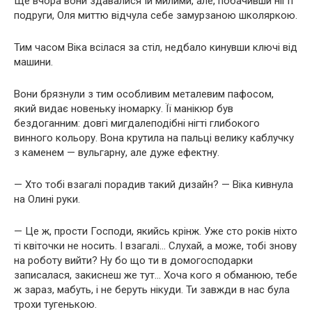
Ще вчора вони здавалися їй милими, але, побачивши нігті
подруги, Оля миттю відчула себе замурзаною школяркою.
Тим часом Віка всілася за стіл, недбало кинувши ключі від
машини.
Вони брязнули з тим особливим металевим пафосом,
який видає новеньку іномарку. Її манікюр був
бездоганним: довгі мигдалеподібні нігті глибокого
винного кольору. Вона крутила на пальці велику каблучку
з каменем — вульгарну, але дуже ефектну.
— Хто тобі взагалі порадив такий дизайн? — Віка кивнула
на Олині руки.
— Це ж, прости Господи, якийсь крінж. Уже сто років ніхто
ті квіточки не носить. І взагалі… Слухай, а може, тобі знову
на роботу вийти? Ну бо що ти в домогосподарки
записалася, закиснеш же тут… Хоча кого я обманюю, тебе
ж зараз, мабуть, і не беруть нікуди. Ти завжди в нас була
трохи тугенькою.