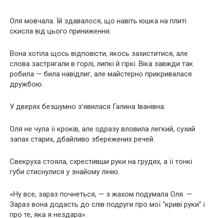
Оля мовчала. Їй здавалося, що навіть юшка на плиті
скисла від цього приниження.
Вона хотіла щось відповісти, якось захиститися, але
слова застрягали в горлі, липкі й гіркі. Віка завжди так
робила — била навідлиг, але майстерно прикривалася
дружбою.
У дверях безшумно з’явилася Галина Іванівна.
Оля не чула її кроків, але одразу вловила легкий, сухий
запах старих, дбайливо збережених речей.
Свекруха стояла, схрестивши руки на грудях, а її тонкі
губи стиснулися у знайому лінію.
«Ну все, зараз почнеться, — з жахом подумала Оля. —
Зараз вона додасть до слів подруги про мої “криві руки” і
про те, яка я нездара».