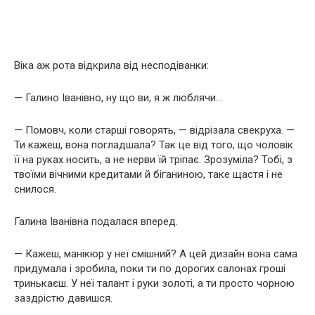
Віка аж рота відкрила від несподіванки:
— Галино Іванівно, ну що ви, я ж люблячи…
— Помовч, коли старші говорять, — відрізала свекруха. —
Ти кажеш, вона погладшала? Так це від того, що чоловік
її на руках носить, а не нерви їй тріпає. Зрозуміла? Тобі, з
твоїми вічними кредитами й біганиною, таке щастя і не
снилося.
Галина Іванівна подалася вперед.
— Кажеш, манікюр у неї смішний? А цей дизайн вона сама
придумала і зробила, поки ти по дорогих салонах гроші
тринькаєш. У неї талант і руки золоті, а ти просто чорною
заздрістю давишся.